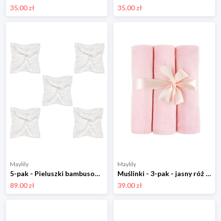
35.00 zł
35.00 zł
Maylily
Maylily
5-pak - Pieluszki bambusowe mini 25x25 - Kamyczki beż
Muślinki - 3-pak - jasny róż - OUTLET
89.00 zł
39.00 zł