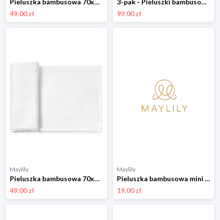
Pieluszka bambusowa 70x70 - Ale koale
3-pak - Pieluszki bambusowe 50x50 - Niebiańskie ptaszki
49.00 zł
99.00 zł
Maylily
Maylily
Pieluszka bambusowa 70x70 - Mleko
Pieluszka bambusowa mini 25x25 - Rajskie piórka - OUTLET
49.00 zł
19.00 zł