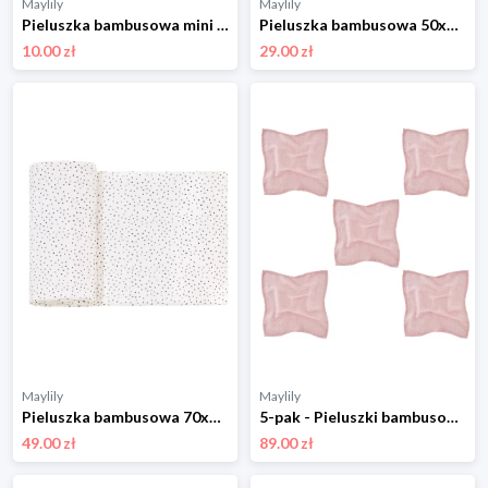
Maylily
Maylily
Pieluszka bambusowa mini 25x25 - Kamyczki beż - OUTLET
Pieluszka bambusowa 50x50 - Kamyczki róż - OUTLET
10.00 zł
29.00 zł
Maylily
Maylily
Pieluszka bambusowa 70x70 - Kamyczki beż
5-pak - Pieluszki bambusowe mini 25x25 - Kamyczki róż
49.00 zł
89.00 zł