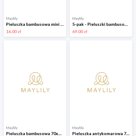
Maylily
Maylily
Pieluszka bambusowa mini 25x25 - Kamyczki róż - OUTLET
5-pak - Pieluszki bambusowe mini 25x25 - Wilkiway
16.00 zł
69.00 zł
Maylily
Maylily
Pieluszka bambusowa 70x70 - Rozkwitajki - OUTLET
Pieluszka antykomarowa 70x70 - Srebrne piórka - OUTLET