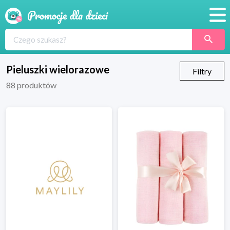
Promocje
Produkty
Pieluszki wielorazowe
Filtry
88
produktów
Sklepy
Blog
Wyprawka