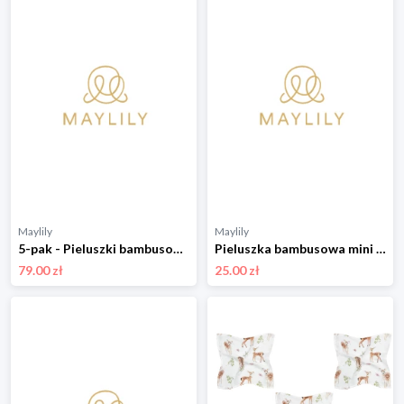
Maylily
Maylily
5-pak - Pieluszki bambusowe mini 25x25 - Rajskie ptaszki
Pieluszka bambusowa mini 25x25 - Rajskie ptaszki
79.00 zł
25.00 zł