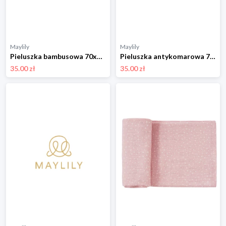
Maylily
Maylily
Pieluszka bambusowa 70x70 - Rozkwitajki - OUTLET
Pieluszka antykomarowa 70x70 - Srebrne piórka - OUTLET
35.00 zł
35.00 zł