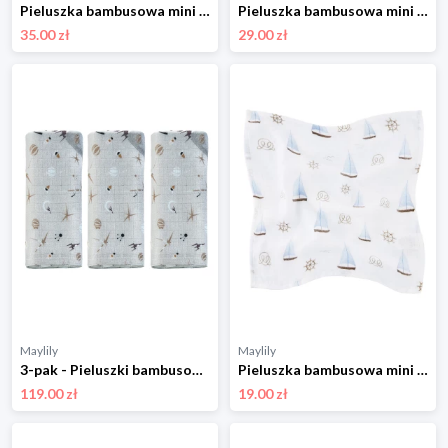
Pieluszka bambusowa mini 25x25 - My Space
Pieluszka bambusowa mini 25x25 - Bambinka
35.00 zł
29.00 zł
Maylily
Maylily
3-pak - Pieluszki bambusowe 50x50 - My Space
Pieluszka bambusowa mini 25x25 - Żaglove - OUTLET
119.00 zł
19.00 zł