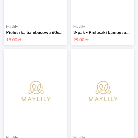
Maylily
Maylily
Pieluszka bambusowa 60x60 - szary - OUTLET
3-pak - Pieluszki bambusowe 50x50 - Rajskie ptaszki
19.00 zł
99.00 zł
Maylily
Maylily