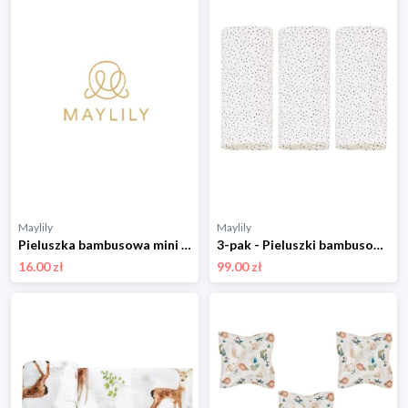
Maylily
Maylily
Pieluszka bambusowa mini 25x25 - Rajskie ptaszki - OUTLET
3-pak - Pieluszki bambusowe 50x50 - Kamyczki beż
16.00 zł
99.00 zł