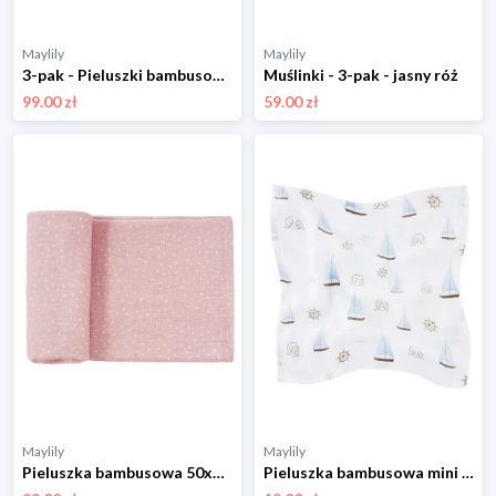
Maylily
Maylily
3-pak - Pieluszki bambusowe 50x50 - Rajskie ptaszki
Muślinki - 3-pak - jasny róż
99.00 zł
59.00 zł
Maylily
Maylily
Pieluszka bambusowa 50x50 - Kamyczki róż - OUTLET
Pieluszka bambusowa mini 25x25 - Żaglove - OUTLET