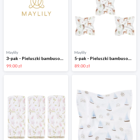
Maylily
Maylily
3-pak - Pieluszki bambusowe 50x50 - Wilkiway
5-pak - Pieluszki bambusowe mini 25x25 - Bambinka
99.00 zł
89.00 zł