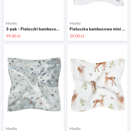
Maylily
Maylily
3-pak - Pieluszki bambusowe 50x50 - Rozkwitajki
Pieluszka bambusowa mini 25x25 - Żaglove
99.00 zł
29.00 zł
Maylily
Maylily