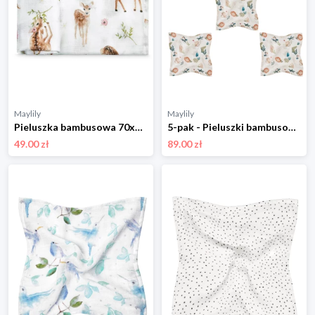
Maylily
Maylily
Pieluszka bambusowa 70x70 - Bambinka
5-pak - Pieluszki bambusowe mini 25x25 - Fotosafari
49.00 zł
89.00 zł