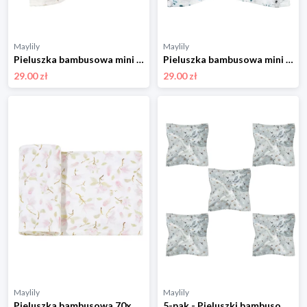
Maylily
Maylily
Pieluszka bambusowa mini 25x25 - Szaraczki
Pieluszka bambusowa mini 25x25 - Ale koale
29.00 zł
29.00 zł
Maylily
Maylily
Pieluszka bambusowa 70x70 - Rozkwitajki
5-pak - Pieluszki bambusowe mini 25x25 - My Space