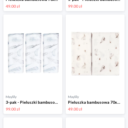
49.00 zł
99.00 zł
Maylily
Maylily
3-pak - Pieluszki bambusowe 50x50 - Niebiańskie piórka
Pieluszka bambusowa 70x70 - Szaraczki
99.00 zł
49.00 zł