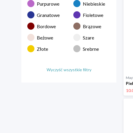
Purpurowe
Niebieskie
Granatowe
Fioletowe
Bordowe
Brązowe
Beżowe
Szare
Złote
Srebrne
Wyczyść wszystkie filtry
Mayl
10.