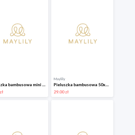
Maylily
Pieluszka bambusowa mini 25x25 - Rajskie ptaszki - OUTLET
Pieluszka bambusowa 50x50 - Kamyczki róż - OUTLET
zł
29.00 zł