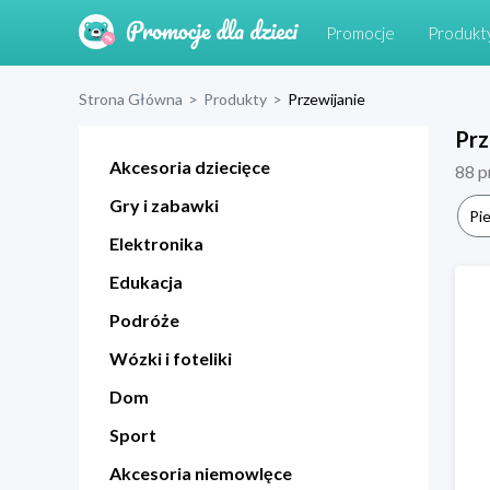
Promocje
Produkt
Strona Główna
>
Produkty
>
Przewijanie
Prz
Akcesoria dziecięce
88
p
Gry i zabawki
Pie
Elektronika
Edukacja
Podróże
Wózki i foteliki
Dom
Sport
Akcesoria niemowlęce