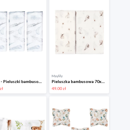
Maylily
3-pak - Pieluszki bambusowe 50x50 - Niebiańskie piórka
Pieluszka bambusowa 70x70 - Szaraczki
zł
49.00 zł