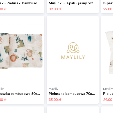
5-pak - Pieluszki bambusowe mini 25x25 - Kamyczki beż
Muślinki - 3-pak - jasny róż - OUTLET
00 zł
39.00 zł
29.00 
ily
Maylily
Maylily
Pieluszka bambusowa 50x50 - Fotosafari - OUTLET
Pieluszka bambusowa 70x70 - Rozkwitajki - OUTLET
00 zł
35.00 zł
29.00 