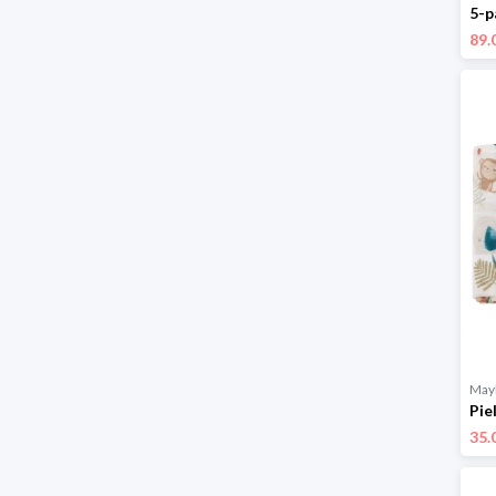
89.
Mayl
35.