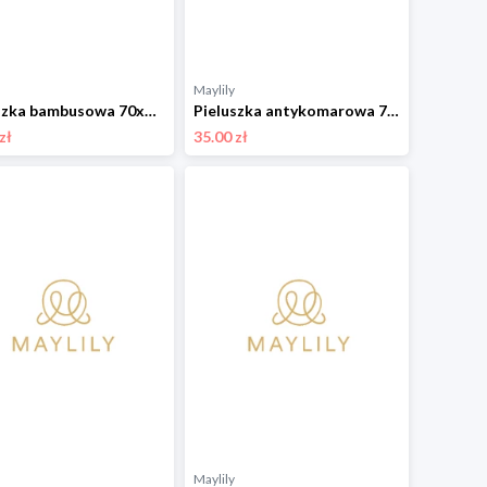
Maylily
Pieluszka bambusowa 70x70 - Rozkwitajki - OUTLET
Pieluszka antykomarowa 70x70 - Srebrne piórka - OUTLET
zł
35.00 zł
Maylily