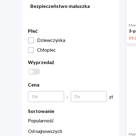
Bezpieczeństwo maluszka
Mayl
Płeć
99.
Dziewczynka
Chłopiec
Wyprzedaż
Cena
-
zł
Sortowanie
Popularność
Od najnowszych
Mayl