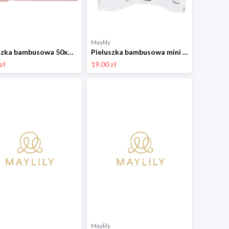
Maylily
Pieluszka bambusowa 50x50 - Kamyczki róż - OUTLET
Pieluszka bambusowa mini 25x25 - Żaglove - OUTLET
zł
19.00 zł
Maylily