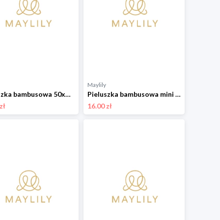
Maylily
Pieluszka bambusowa 50x50 - Bambinka - OUTLET
Pieluszka bambusowa mini 25x25 - Rozkwitajki - OUTLET
zł
16.00 zł