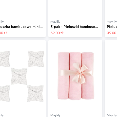
ily
Maylily
Maylily
Pieluszka bambusowa mini 25x25 - Kamyczki róż - OUTLET
5-pak - Pieluszki bambusowe mini 25x25 - Wilkiway
00 zł
69.00 zł
35.00 
ily
Maylily
Maylily