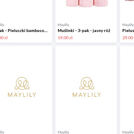
ily
Maylily
Maylily
3-pak - Pieluszki bambusowe 50x50 - Rajskie ptaszki
Muślinki - 3-pak - jasny róż
00 zł
59.00 zł
29.00 
ily
Maylily
Maylily