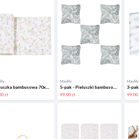
ily
Maylily
Maylily
Pieluszka bambusowa 70x70 - Rozkwitajki
5-pak - Pieluszki bambusowe mini 25x25 - My Space
00 zł
99.00 zł
99.00 