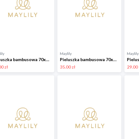
ily
Maylily
Maylily
Pieluszka bambusowa 70x70 - Kamyczki róż - OUTLET
Pieluszka bambusowa 70x70 - Żaglove - OUTLET
00 zł
35.00 zł
29.00 