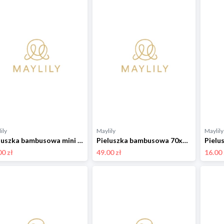
ily
Maylily
Maylily
Pieluszka bambusowa mini 25x25 - Kamyczki beż - OUTLET
Pieluszka bambusowa 70x70 - Rajskie ptaszki
00 zł
49.00 zł
16.00 