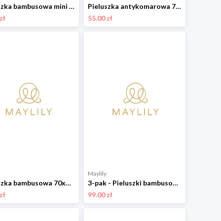
Pieluszka bambusowa mini 25x25 - Rajskie ptaszki
Pieluszka antykomarowa 70x70 - Srebrne piórka
zł
55.00 zł
Maylily
Pieluszka bambusowa 70x70 - Wilkiway
3-pak - Pieluszki bambusowe 50x50 - Wilkiway
zł
99.00 zł