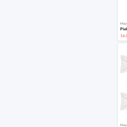
Mayl
16.
Mayl