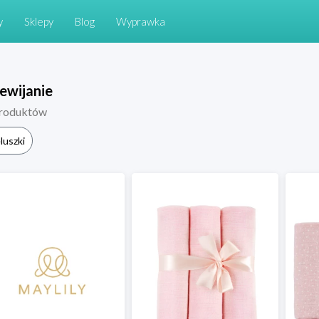
y
Sklepy
Blog
Wyprawka
ewijanie
roduktów
luszki