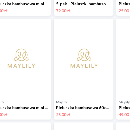
Pieluszka bambusowa mini 25x25 - Rajskie piórka - OUTLET
5-pak - Pieluszki bambusowe mini 25x25 - Rajskie ptaszki
00 zł
79.00 zł
25.00 
ily
Maylily
Maylily
Pieluszka bambusowa mini 25x25 - Wilkiway
Pieluszka bambusowa 60x60 - szary
00 zł
25.00 zł
49.00 