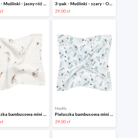
3-pak - Muślinki - jasny róż - OUTLET
3-pak - Muślinki - szary - OUTLET
zł
29.00 zł
Maylily
Pieluszka bambusowa mini 25x25 - Szaraczki
Pieluszka bambusowa mini 25x25 - Ale koale
zł
29.00 zł