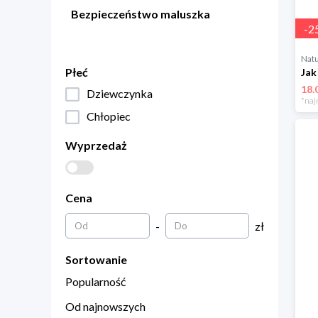
Bezpieczeństwo maluszka
-
2
Natu
Płeć
18.
Dziewczynka
*naj
Chłopiec
Wyprzedaż
Cena
-
zł
Sortowanie
Popularność
Od najnowszych