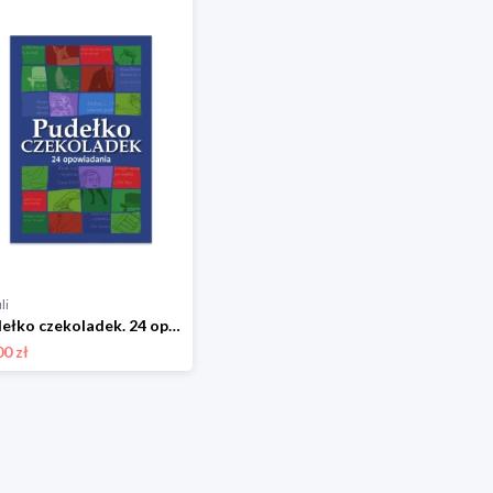
li
Pudełko czekoladek. 24 opowiadania. Książkowy kalendarz adwentowy Sbm
00 zł