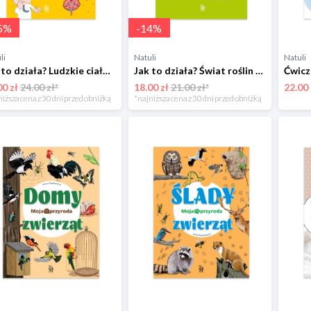
5
%
-
14
%
li
Natuli
Natuli
Jak to działa? Ludzkie ciało Sbm
Jak to działa? Świat roślin Sbm
00 zł
24.00 zł*
18.00 zł
21.00 zł*
22.00 
niższa cena z 30 dni przed obniżką
*najniższa cena z 30 dni przed obniżką