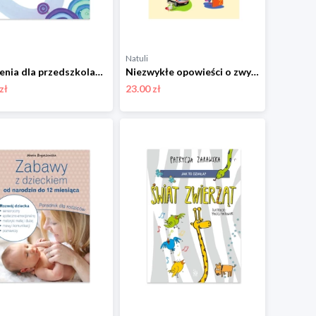
Natuli
Ćwiczenia dla przedszkolaków z elementami metody Montessori Sbm
Niezwykłe opowieści o zwykłych rzeczach Sbm
zł
23.00 zł