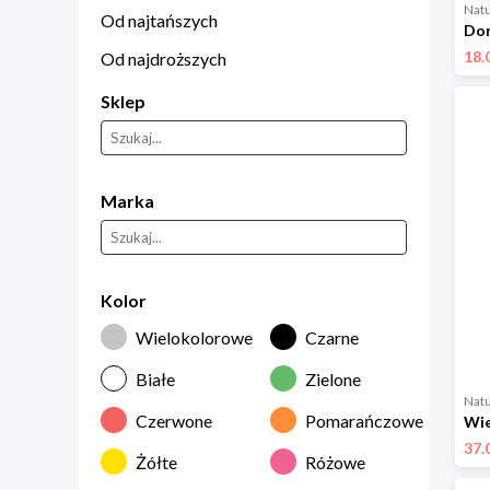
Natu
Od najtańszych
18.
Od najdroższych
Sklep
Marka
Kolor
Wielokolorowe
Czarne
Białe
Zielone
Natu
Czerwone
Pomarańczowe
Wie
37.
Żółte
Różowe