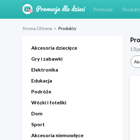
Promocje
Produkt
Strona Główna
>
Produkty
Pr
Akcesoria dziecięce
13
p
Gry i zabawki
Ak
Elektronika
Edukacja
Podróże
Wózki i foteliki
Dom
Sport
Akcesoria niemowlęce