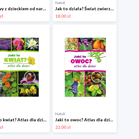
Natuli
Zabawy z dzieckiem od narodzin do 12 miesiąca. Poradnik dla rodziców Sbm
Jak to działa? Świat zwierząt Sbm
zł
18.00 zł
Natuli
Jaki to kwiat? Atlas dla dzieci Sbm
Jaki to owoc? Atlas dla dzieci Sbm
zł
22.00 zł