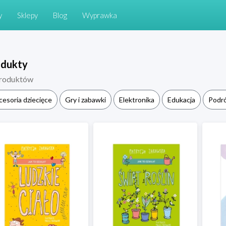
y
Sklepy
Blog
Wyprawka
odukty
roduktów
cesoria dziecięce
Gry i zabawki
Elektronika
Edukacja
Podr