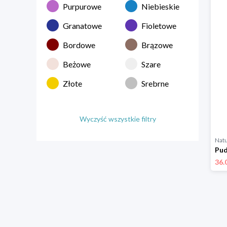
Purpurowe
Niebieskie
Granatowe
Fioletowe
Bordowe
Brązowe
Beżowe
Szare
Złote
Srebrne
Wyczyść wszystkie filtry
Natu
36.