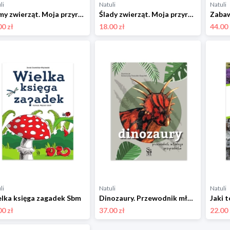
li
Natuli
Natuli
Domy zwierząt. Moja przyroda Sbm
Ślady zwierząt. Moja przyroda Sbm
00 zł
18.00 zł
44.00 
li
Natuli
Natuli
lka księga zagadek Sbm
Dinozaury. Przewodnik młodego przyrodnika Sbm
00 zł
37.00 zł
22.00 