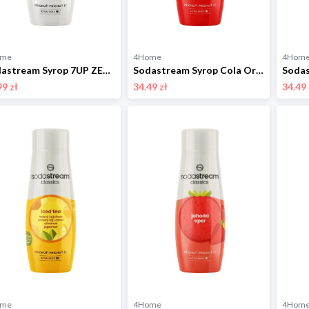
ome
4Home
4Hom
Sodastream Syrop 7UP ZERO 440 ml
Sodastream Syrop Cola Orange 440 ml
99 zł
34.49 zł
34.49 
ome
4Home
4Hom