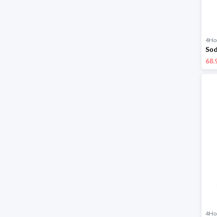
4H
68.
4H