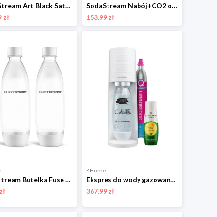
SodaStream Art Black Saturator wody gazowanej Sodastream
SodaStream Nabój+CO2 oddzielny Sodastream
 zł
153.99 zł
e
4Home
Sodastream Butelka Fuse biały 2x 1 l, do zmywarki
Ekspres do wody gazowanej Sodastream Terra WhiteGinger Ale Mpack
zł
367.99 zł