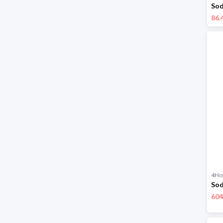
86.
4H
604