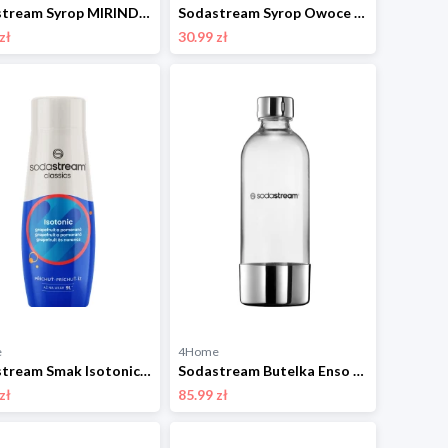
Sodastream Syrop MIRINDA ZERO 440 ml
Sodastream Syrop Owoce ogrodowe 440 ml
zł
30.99 zł
e
4Home
Sodastream Smak Isotonic 440 ml
Sodastream Butelka Enso Metal 1 l
zł
85.99 zł