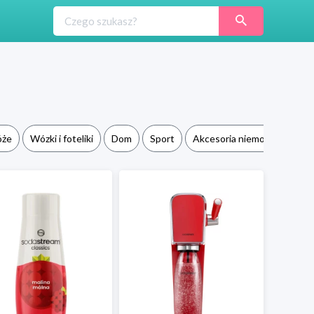
óże
Wózki i foteliki
Dom
Sport
Akcesoria niemowlęce
B