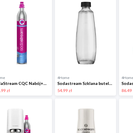
ome
4Home
4Hom
SodaStream CQC Nabój+CO2 zapasowy Sodastream
Sodastream Szklana butelka Duo CQC 1 l
.99 zł
54.99 zł
86.49 