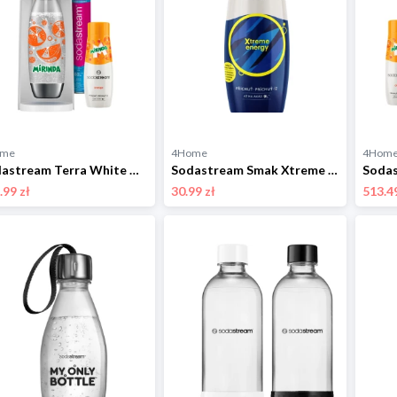
ome
4Home
4Hom
Sodastream Terra White Mirinda MegaPack CQC
Sodastream Smak Xtreme Energy 440 ml
.99 zł
30.99 zł
513.49