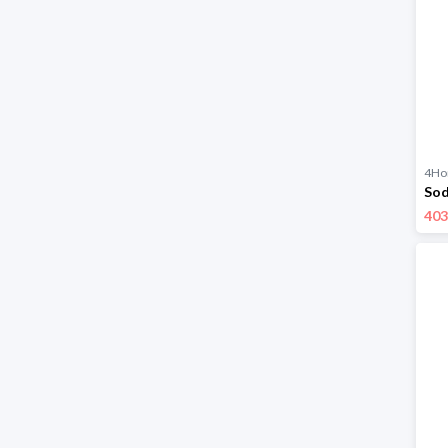
4H
403