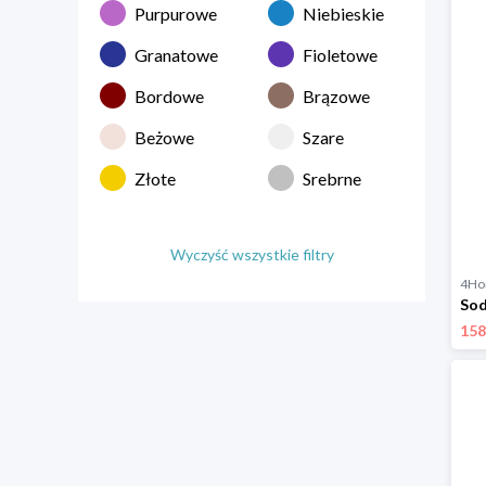
Purpurowe
Niebieskie
Granatowe
Fioletowe
Bordowe
Brązowe
Beżowe
Szare
Złote
Srebrne
Wyczyść wszystkie filtry
4H
158