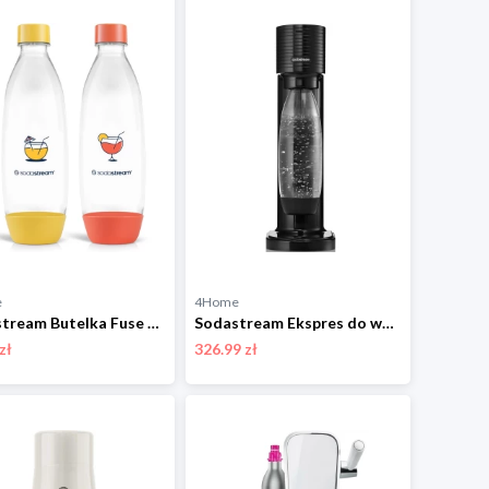
e
4Home
Sodastream Butelka Fuse Orange/Yellow 2x 1 l, do zmywarki
Sodastream Ekspres do wody gazowanej Gaia Black
zł
326.99 zł