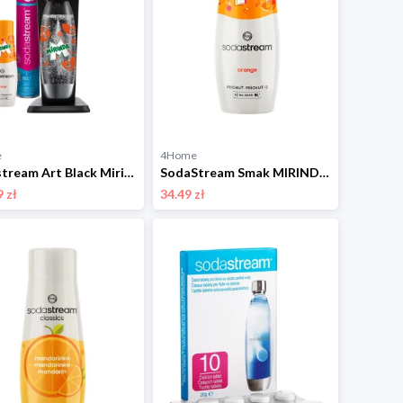
e
4Home
Sodastream Art Black Mirinda MegaPack CQC
SodaStream Smak MIRINDA, 440 ml Sodastream
 zł
34.49 zł