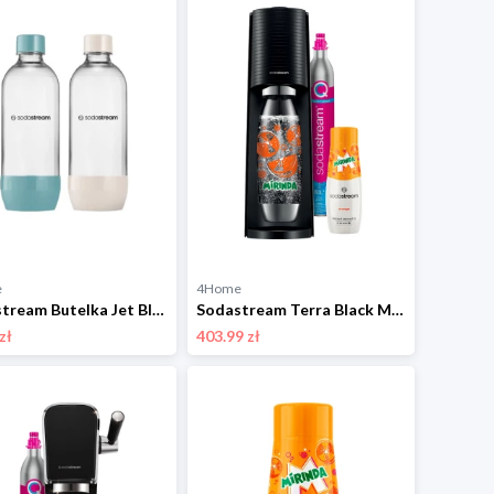
e
4Home
Sodastream Butelka Jet Blue/Sand 2x 1 l, do zmywarki
Sodastream Terra Black Mirinda MegaPack CQC
zł
403.99 zł