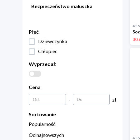
Bezpieczeństwo maluszka
4H
Płeć
30.
Dziewczynka
Chłopiec
Wyprzedaż
Cena
-
zł
Sortowanie
Popularność
Od najnowszych
4H