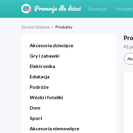
Promocje
Produkt
Strona Główna
>
Produkty
Pr
Akcesoria dziecięce
41
p
Gry i zabawki
Ak
Elektronika
Edukacja
Podróże
Wózki i foteliki
Dom
Sport
Akcesoria niemowlęce