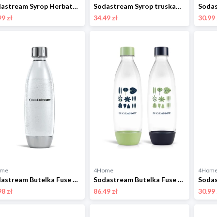
Sodastream Syrop Herbata mrożona cytryna 440ml
Sodastream Syrop truskawkowy 440 ml
99 zł
34.49 zł
30.99 
ome
4Home
4Hom
Sodastream Butelka Fuse Metal 1 l, do zmywarki
Sodastream Butelka Fuse Green/Blue 2x 1 l, do zmywarki
98 zł
86.49 zł
30.99 