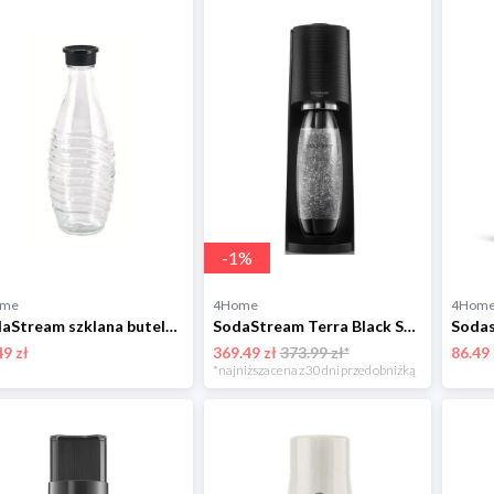
-
1
%
ome
4Home
4Hom
SodaStream szklana butelka Penguin/Crystal 0,7 l, przezroczysty Sodastream
SodaStream Terra Black Saturator wody gazowanej Sodastream
49 zł
369.49 zł
373.99 zł*
86.49 
*najniższa cena z 30 dni przed obniżką