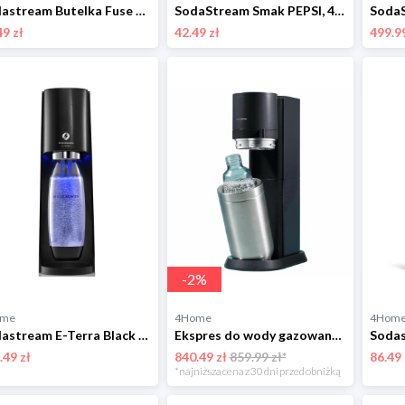
Sodastream Butelka Fuse Black 2x 1 l, do zmywarki
SodaStream Smak PEPSI, 440 ml Sodastream
49 zł
42.49 zł
499.99
-
2
%
ome
4Home
4Hom
Sodastream E-Terra Black Saturator do wody gazowanej
Ekspres do wody gazowanej Sodastream E-Duo Black
.49 zł
840.49 zł
859.99 zł*
86.49 
*najniższa cena z 30 dni przed obniżką