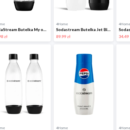
ome
4Home
4Hom
SodaStream Butelka My only bottle 0,6 l, czarny Sodastream
Sodastream Butelka Jet Black&White 2x 1 l, do zmywarki
98 zł
89.99 zł
34.49 
ome
4Home
4Hom