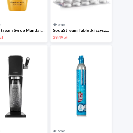
e
4Home
Sodastream Syrop Mandarynka 440 ml
SodaStream Tabletki czyszczące do butelek plastikowych Sodastream
zł
39.49 zł
e
4Home