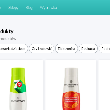
y
Sklepy
Blog
Wyprawka
odukty
roduktów
cesoria dziecięce
Gry i zabawki
Elektronika
Edukacja
Podr