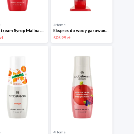
e
4Home
Sodastream Syrop Malina 440 ml
Ekspres do wody gazowanej Sodastream Art MandarinRed
zł
505.99 zł
e
4Home