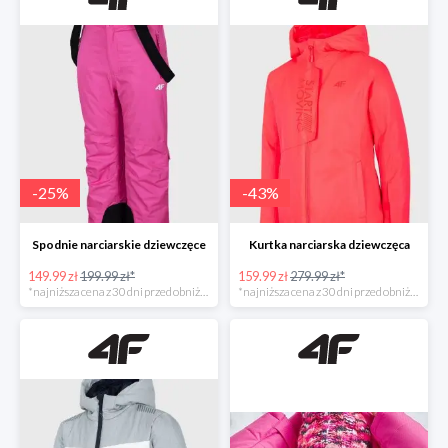
-
25
%
-
43
%
Spodnie narciarskie dziewczęce
Kurtka narciarska dziewczęca
149.99 zł
199.99 zł*
159.99 zł
279.99 zł*
*najniższa cena z 30 dni przed obniżką
*najniższa cena z 30 dni przed obniżką