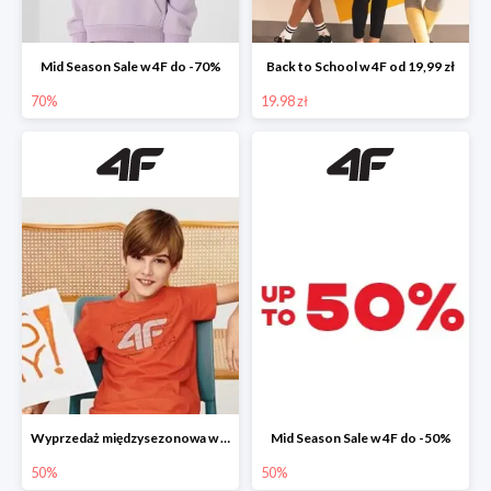
Mid Season Sale w 4F do -70%
Back to School w 4F od 19,99 zł
70%
19.98 zł
Wyprzedaż międzysezonowa w 4F do -50%
Mid Season Sale w 4F do -50%
50%
50%