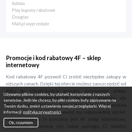
Adidas
Play kupony rabatowe
Douglas
Mall.pl wyprzedaże
Promocje i kod rabatowy 4F – sklep
internetowy
Kod rabatowy 4F pozwoli Ci zrobić niezbędne zakupy w
niższych cenach. Dzięki tej ofercie możesz zaoszczędzić od
kilku do kilkudziesięciu procent. Asortyment sklepu
Używamy plików cookies, by ułatwić korzystanie z naszych
pozwala na skompletowanie wygodnej garderoby dla
serwisów. Jeśli nie chcesz, by pliki cookies były zapisywane na
dziecka. Jeżeli dbasz o odpowiednią aktywność sportową
Twoim dysku, zmień ustawienia swojej przeglądarki. Więcej
dziecka, warto również zapewnić mu odpowiednią odzież.
informacji:
polityka prywatności
.
Odpowiedzią na te potrzeby jest 4F sklep internetowy.
Ok, rozumiem
Wyprzedaż, promocja czy rabat pomogą Ci obniżyć