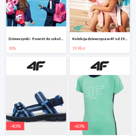
Dziewczynki - Powrót do szkoły w 4F do -30%
Kolekcja dziewczęca w 4F od 19,99 zł
30%
19.98 zł
-
40
%
-
60
%