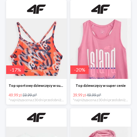
-
17
%
-
20
%
Top sportowy dziewczęcy w super cenie
Top dziewczęcy w super cenie
49.99 zł
59.99 zł*
39.99 zł
49.99 zł*
*najniższa cena z 30 dni przed obniżką
*najniższa cena z 30 dni przed obniżką