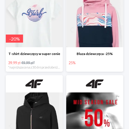
-
20
%
T-shirt dziewczęcy w super cenie
Bluza dziewczęca -25%
39.99 zł
49.99 zł*
25%
*najniższa cena z 30 dni przed obniżką