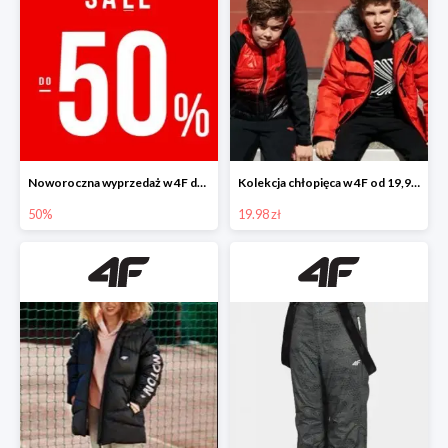
Noworoczna wyprzedaż w 4F do -50%
Kolekcja chłopięca w 4F od 19,99 zł
50%
19.98 zł