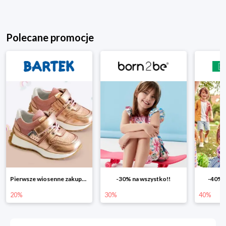
Polecane promocje
-30% na wszystko!!
-40% na drugą sztukę
Wiosenn
30%
40%
25%