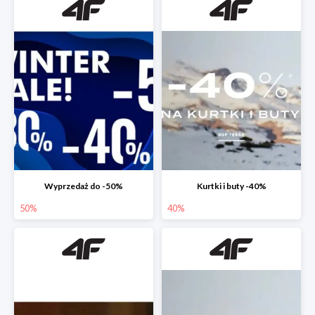
Wyprzedaż do -50%
Kurtki i buty -40%
50%
40%