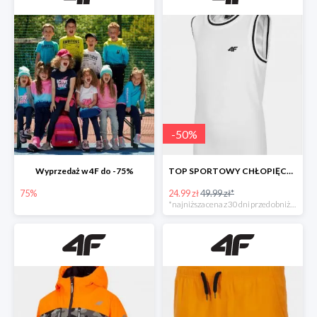
-
50
%
Wyprzedaż w 4F do -75%
TOP SPORTOWY CHŁOPIĘCY -50%
75%
24.99 zł
49.99 zł*
*najniższa cena z 30 dni przed obniżką