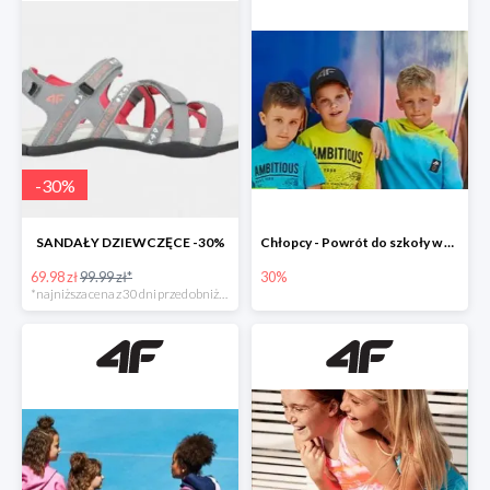
-
30
%
SANDAŁY DZIEWCZĘCE -30%
Chłopcy - Powrót do szkoły w 4F do -30%
69.98 zł
99.99 zł*
30%
*najniższa cena z 30 dni przed obniżką