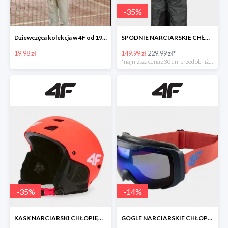
-
35
%
Dziewczęca kolekcja w 4F od 19,99 zł
SPODNIE NARCIARSKIE CHŁOPIĘCE (122-164) -34%
19.98 zł
149.99 zł
229.99 zł*
*najniższa cena z 30 dni przed obniżką
-
35
%
-
14
%
KASK NARCIARSKI CHŁOPIĘCY -35%
GOGLE NARCIARSKIE CHŁOPIĘCE -14%