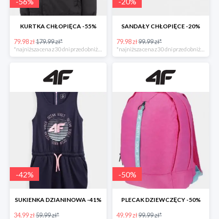
-
56
%
-
20
%
KURTKA CHŁOPIĘCA -55%
SANDAŁY CHŁOPIĘCE -20%
79.98 zł
179.99 zł*
79.98 zł
99.99 zł*
*najniższa cena z 30 dni przed obniżką
*najniższa cena z 30 dni przed obniżką
-
42
%
-
50
%
SUKIENKA DZIANINOWA -41%
PLECAK DZIEWCZĘCY -50%
34.99 zł
59.99 zł*
49.99 zł
99.99 zł*