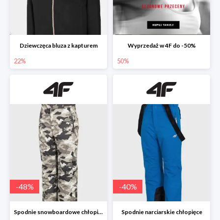
Dziewczęca bluza z kapturem
Wyprzedaż w 4F do -50%
22%
50%
-
48
%
-
40
%
Spodnie snowboardowe chłopięce
Spodnie narciarskie chłopięce