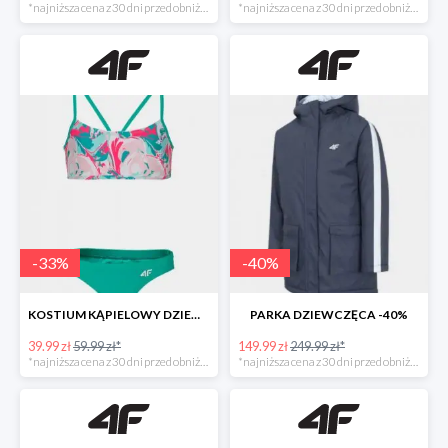
*najniższa cena z 30 dni przed obniżką
*najniższa cena z 30 dni przed obniżką
-
33
%
-
40
%
KOSTIUM KĄPIELOWY DZIEWCZĘCY -33%
PARKA DZIEWCZĘCA -40%
39.99 zł
59.99 zł*
149.99 zł
249.99 zł*
*najniższa cena z 30 dni przed obniżką
*najniższa cena z 30 dni przed obniżką