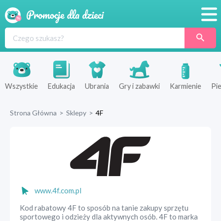
Promocje
Produkty
Sklepy
Wszystkie
Edukacja
Ubrania
Gry i zabawki
Karmienie
Pie
Blog
Strona Główna
>
Sklepy
>
4F
Wyprawka
www.4f.com.pl
Kod rabatowy 4F to sposób na tanie zakupy sprzętu
sportowego i odzieży dla aktywnych osób. 4F to marka