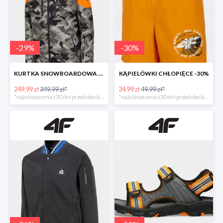
-
29
%
-
30
%
KURTKA SNOWBOARDOWA CHŁOPIĘCA -28%
KĄPIELÓWKI CHŁOPIĘCE -30%
249.99 zł
349.99 zł*
34.99 zł
49.99 zł*
*najniższa cena z 30 dni przed obniżką
*najniższa cena z 30 dni przed obniżką