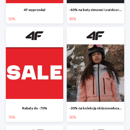
4F wyprzedaż
-40% na buty zimowe i outdoorowe
50%
40%
Rabaty do -70%
-30% na kolekcję ski&snowboard
70%
30%