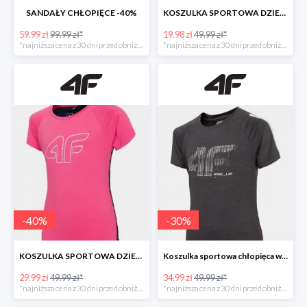
SANDAŁY CHŁOPIĘCE -40%
KOSZULKA SPORTOWA DZIEWCZĘCA -60%
59.99 zł
99.99 zł*
19.98 zł
49.99 zł*
*najniższa cena z 30 dni przed obniżką
*najniższa cena z 30 dni przed obniżką
-
40
%
-
30
%
KOSZULKA SPORTOWA DZIEWCZĘCA -40%
Koszulka sportowa chłopięca w super cenie
29.99 zł
49.99 zł*
34.99 zł
49.99 zł*
*najniższa cena z 30 dni przed obniżką
*najniższa cena z 30 dni przed obniżką