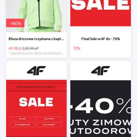
-
46
%
Bluza dresowa rozpinana z kapturem chłopięca
Final Sale w 4F do -70%
69.98 zł
129.99 zł*
70%
*najniższa cena z 30 dni przed obniżką