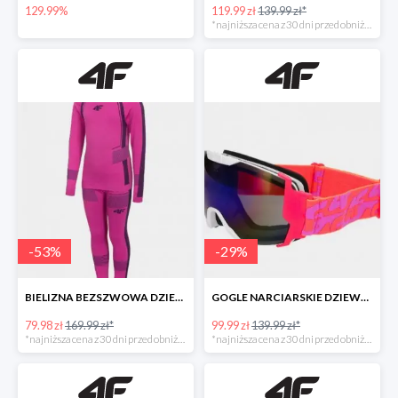
129.99%
119.99 zł
139.99 zł*
*najniższa cena z 30 dni przed obniżką
-
53
%
-
29
%
BIELIZNA BEZSZWOWA DZIEWCZĘCA (GÓRA I DÓŁ) -52%
GOGLE NARCIARSKIE DZIEWCZĘCE -28%
79.98 zł
169.99 zł*
99.99 zł
139.99 zł*
*najniższa cena z 30 dni przed obniżką
*najniższa cena z 30 dni przed obniżką