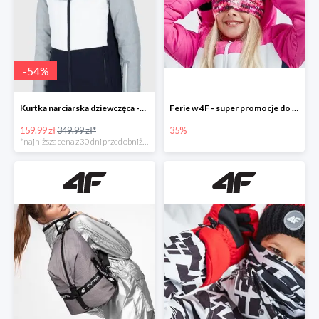
-
54
%
Kurtka narciarska dziewczęca -54%
Ferie w 4F - super promocje do -35%
159.99 zł
349.99 zł*
35%
*najniższa cena z 30 dni przed obniżką