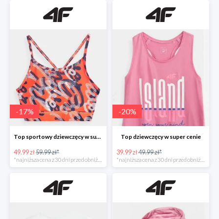
-
17
%
-
20
%
Top sportowy dziewczęcy w super cenie
Top dziewczęcy w super cenie
49.99 zł
59.99 zł*
39.99 zł
49.99 zł*
*najniższa cena z 30 dni przed obniżką
*najniższa cena z 30 dni przed obniżką