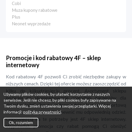
Cobi
Muza kupony rabatowe
Plus
Neonet wyprzedaże
Promocje i kod rabatowy 4F – sklep
internetowy
Kod rabatowy 4F pozwoli Ci zrobić niezbędne zakupy w
niższych cenach. Dzięki tej ofercie możesz zaoszczędzić od
kilku do kilkudziesięciu procent. Asortyment sklepu
Używamy plików cookies, by ułatwić korzystanie z naszych
pozwala na skompletowanie wygodnej garderoby dla
serwisów. Jeśli nie chcesz, by pliki cookies były zapisywane na
dziecka. Jeżeli dbasz o odpowiednią aktywność sportową
Twoim dysku, zmień ustawienia swojej przeglądarki. Więcej
dziecka, warto również zapewnić mu odpowiednią odzież.
informacji:
polityka prywatności
.
Odpowiedzią na te potrzeby jest 4F sklep internetowy.
Ok, rozumiem
Wyprzedaż, promocja czy rabat pomogą Ci obniżyć