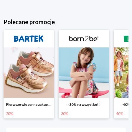
Polecane promocje
-30% na wszystko!!
-40% na drugą sztukę
Wiosenn
30%
40%
25%