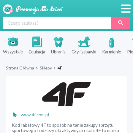
Promocje
Produkty
Sklepy
Wszystkie
Edukacja
Ubrania
Gry i zabawki
Karmienie
Pie
Blog
Strona Główna
>
Sklepy
>
4F
Wyprawka
www.4f.com.pl
Kod rabatowy 4F to sposób na tanie zakupy sprzętu
sportowego i odzieży dla aktywnych osób. 4F to marka