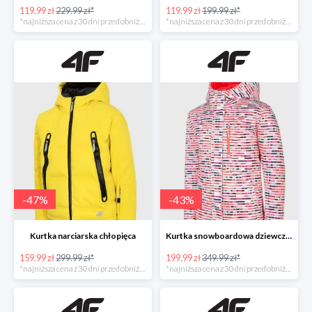
119.99 zł
229.99 zł*
119.99 zł
199.99 zł*
*najniższa cena z 30 dni przed obniżką
*najniższa cena z 30 dni przed obniżką
-
47
%
-
43
%
Kurtka narciarska chłopięca
Kurtka snowboardowa dziewczęca
159.99 zł
299.99 zł*
199.99 zł
349.99 zł*
*najniższa cena z 30 dni przed obniżką
*najniższa cena z 30 dni przed obniżką