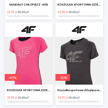
SANDAŁY CHŁOPIĘCE -40%
KOSZULKA SPORTOWA DZIEWCZĘCA -60%
59.99 zł
99.99 zł*
19.98 zł
49.99 zł*
*najniższa cena z 30 dni przed obniżką
*najniższa cena z 30 dni przed obniżką
-
40
%
-
30
%
KOSZULKA SPORTOWA DZIEWCZĘCA -40%
Koszulka sportowa chłopięca w super cenie
29.99 zł
49.99 zł*
34.99 zł
49.99 zł*
*najniższa cena z 30 dni przed obniżką
*najniższa cena z 30 dni przed obniżką