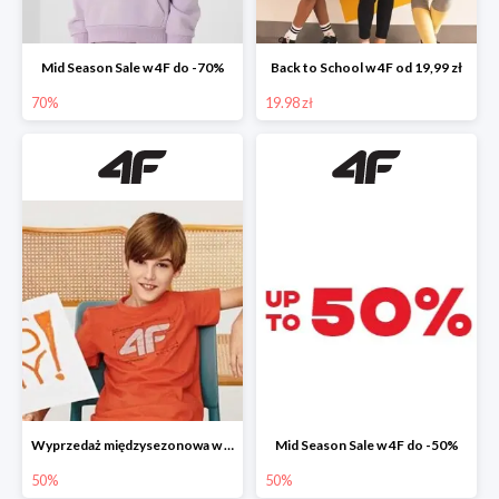
Mid Season Sale w 4F do -70%
Back to School w 4F od 19,99 zł
70%
19.98 zł
Wyprzedaż międzysezonowa w 4F do -50%
Mid Season Sale w 4F do -50%
50%
50%