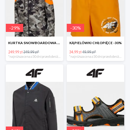
-
29
%
-
30
%
KURTKA SNOWBOARDOWA CHŁOPIĘCA -28%
KĄPIELÓWKI CHŁOPIĘCE -30%
249.99 zł
349.99 zł*
34.99 zł
49.99 zł*
*najniższa cena z 30 dni przed obniżką
*najniższa cena z 30 dni przed obniżką