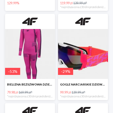
129.99%
119.99 zł
139.99 zł*
*najniższa cena z 30 dni przed obniżką
-
53
%
-
29
%
BIELIZNA BEZSZWOWA DZIEWCZĘCA (GÓRA I DÓŁ) -52%
GOGLE NARCIARSKIE DZIEWCZĘCE -28%
79.98 zł
169.99 zł*
99.99 zł
139.99 zł*
*najniższa cena z 30 dni przed obniżką
*najniższa cena z 30 dni przed obniżką