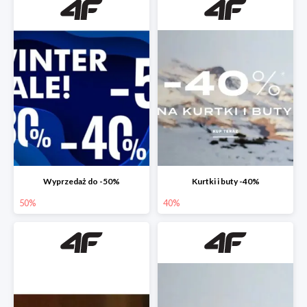
Wyprzedaż do -50%
Kurtki i buty -40%
50%
40%