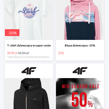
-
20
%
T-shirt dziewczęcy w super cenie
Bluza dziewczęca -25%
39.99 zł
49.99 zł*
25%
*najniższa cena z 30 dni przed obniżką