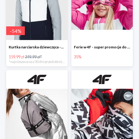
-
54
%
Kurtka narciarska dziewczęca -54%
Ferie w 4F - super promocje do -35%
159.99 zł
349.99 zł*
35%
*najniższa cena z 30 dni przed obniżką