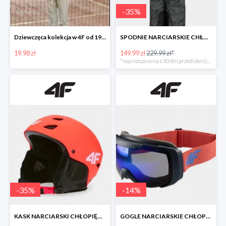
-
35
%
Dziewczęca kolekcja w 4F od 19,99 zł
SPODNIE NARCIARSKIE CHŁOPIĘCE (122-164) -34%
19.98 zł
149.99 zł
229.99 zł*
*najniższa cena z 30 dni przed obniżką
-
35
%
-
14
%
KASK NARCIARSKI CHŁOPIĘCY -35%
GOGLE NARCIARSKIE CHŁOPIĘCE -14%