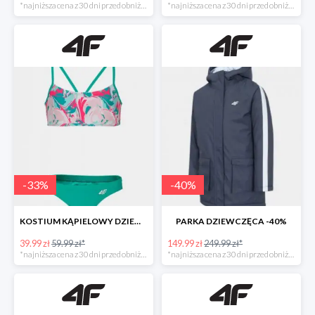
*najniższa cena z 30 dni przed obniżką
*najniższa cena z 30 dni przed obniżką
-
33
%
-
40
%
KOSTIUM KĄPIELOWY DZIEWCZĘCY -33%
PARKA DZIEWCZĘCA -40%
39.99 zł
59.99 zł*
149.99 zł
249.99 zł*
*najniższa cena z 30 dni przed obniżką
*najniższa cena z 30 dni przed obniżką