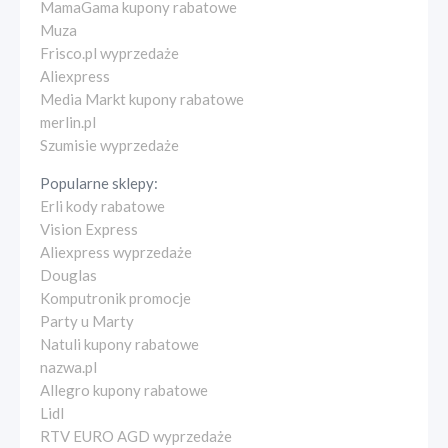
MamaGama kupony rabatowe
Muza
Frisco.pl wyprzedaże
Aliexpress
Media Markt kupony rabatowe
merlin.pl
Szumisie wyprzedaże
Popularne sklepy:
Erli kody rabatowe
Vision Express
Aliexpress wyprzedaże
Douglas
Komputronik promocje
Party u Marty
Natuli kupony rabatowe
nazwa.pl
Allegro kupony rabatowe
Lidl
RTV EURO AGD wyprzedaże