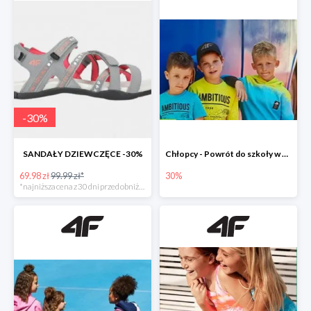
-
30
%
SANDAŁY DZIEWCZĘCE -30%
Chłopcy - Powrót do szkoły w 4F do -30%
69.98 zł
99.99 zł*
30%
*najniższa cena z 30 dni przed obniżką