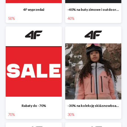
4F wyprzedaż
-40% na buty zimowe i outdoorowe
50%
40%
Rabaty do -70%
-30% na kolekcję ski&snowboard
70%
30%