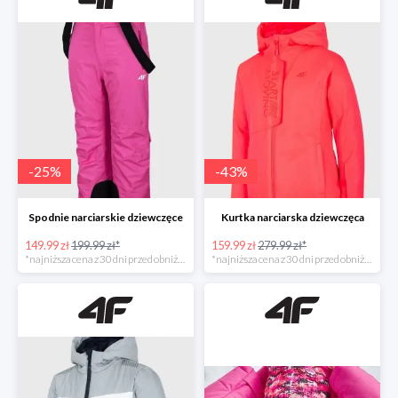
-
25
%
-
43
%
Spodnie narciarskie dziewczęce
Kurtka narciarska dziewczęca
149.99 zł
199.99 zł*
159.99 zł
279.99 zł*
*najniższa cena z 30 dni przed obniżką
*najniższa cena z 30 dni przed obniżką