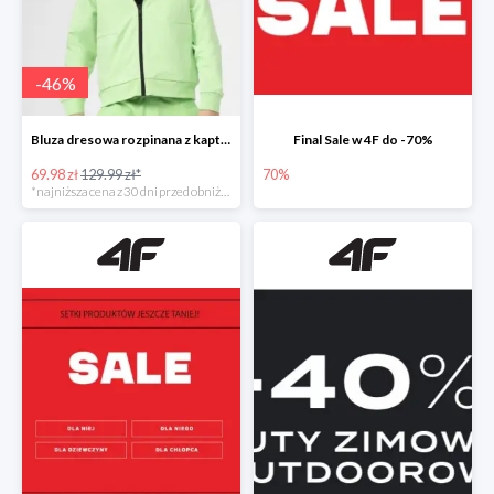
-
46
%
Bluza dresowa rozpinana z kapturem chłopięca
Final Sale w 4F do -70%
69.98 zł
129.99 zł*
70%
*najniższa cena z 30 dni przed obniżką