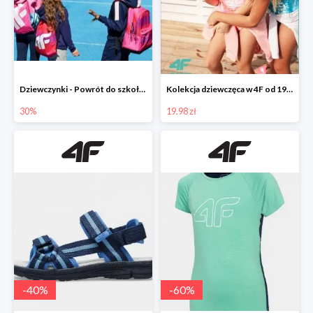
Dziewczynki - Powrót do szkoły w 4F do -30%
Kolekcja dziewczęca w 4F od 19,99 zł
30%
19.98 zł
-
40
%
-
60
%