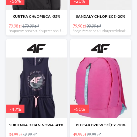
-
56
%
-
20
%
KURTKA CHŁOPIĘCA -55%
SANDAŁY CHŁOPIĘCE -20%
79.98 zł
179.99 zł*
79.98 zł
99.99 zł*
*najniższa cena z 30 dni przed obniżką
*najniższa cena z 30 dni przed obniżką
-
42
%
-
50
%
SUKIENKA DZIANINOWA -41%
PLECAK DZIEWCZĘCY -50%
34.99 zł
59.99 zł*
49.99 zł
99.99 zł*