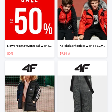
Noworoczna wyprzedaż w 4F do -50%
Kolekcja chłopięca w 4F od 19,99 zł
50%
19.98 zł