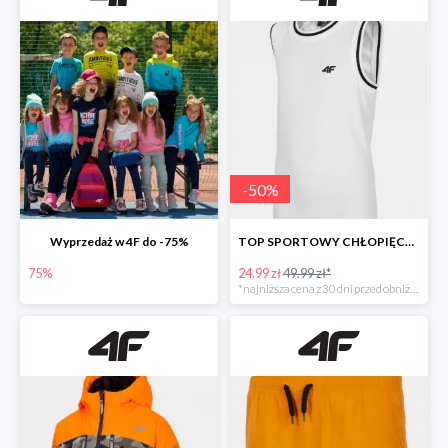
-
50
%
Wyprzedaż w 4F do -75%
TOP SPORTOWY CHŁOPIĘCY -50%
75%
24.99 zł
49.99 zł*
*najniższa cena z 30 dni przed obniżką