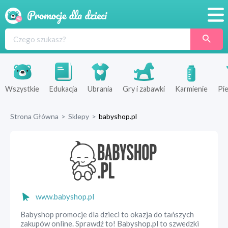
Promocje
Produkty
Sklepy
Wszystkie
Edukacja
Ubrania
Gry i zabawki
Karmienie
Pie
Blog
Strona Główna
>
Sklepy
>
babyshop.pl
Wyprawka
www.babyshop.pl
Babyshop promocje dla dzieci to okazja do tańszych
zakupów online. Sprawdź to! Babyshop.pl to szwedzki