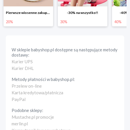
Pierwsze wiosenne zakupy -20%
-30% na wszystko!!
-40% n
20%
30%
40%
W sklepie
babyshop.pl
dostępne są następujące metody
dostawy:
Kurier UPS
Kurier DHL
Metody płatności w
babyshop.pl
:
Przelew on-line
Karta kredytowa/płatnicza
PayPal
Podobne sklepy:
Mustache.pl promocje
merlin.pl