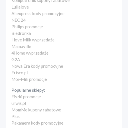
Komputronik kupony rabatowe
Lullalove
Aliexpress kody promocyjne
NEO24
Philips promocje
Biedronka
I love Milk wyprzedaże
Mamaville
4Home wyprzedaże
G2A
Nowa Era kody promocyjne
Frisco.pl
Moi-Mili promocje
Popularne sklepy:
Fiszki promocje
urwis.pl
MomMe kupony rabatowe
Plus
Pakamera kody promocyjne