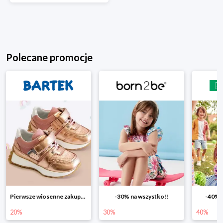
Polecane promocje
-30% na wszystko!!
-40% na drugą sztukę
Wiosenn
30%
40%
25%