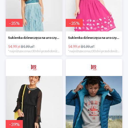
-
35
%
-
35
%
Sukienka dziewczęca na uroczyste okazje z tiulowymi falbanami i cekinami -35%
Sukienka dziewczęca na uroczyste okazje Różowa Magnolia -35%
54.99 zł
84.99 zł*
54.99 zł
84.99 zł*
*najniższa cena z 30 dni przed obniżką
*najniższa cena z 30 dni przed obniżką
-
39
%