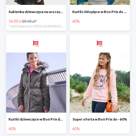
Sukienka dziewczęca na uroczyste okazje -38%
Kurtki chłopięce w Bon Prix do -60%
54.99 zł
89.99 zł*
60%
*najniższa cena z 30 dni przed obniżką
Kurtki dziewczęce w Bon Prix do -60%
Super oferta w Bon Prix do -60%
60%
60%