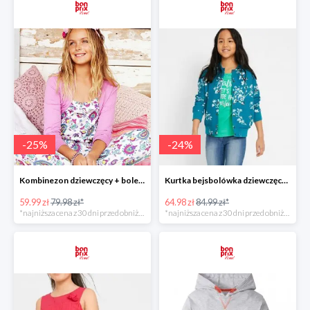
-
25
%
-
24
%
Kombinezon dziewczęcy + bolerko -25%
Kurtka bejsbolówka dziewczęca -23%
59.99 zł
79.98 zł*
64.98 zł
84.99 zł*
*najniższa cena z 30 dni przed obniżką
*najniższa cena z 30 dni przed obniżką