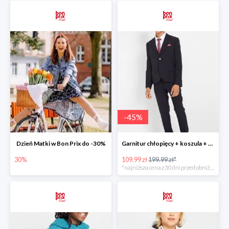
-
45
%
Dzień Matki w Bon Prix do -30%
Garnitur chłopięcy + koszula + krawat (4 części) -45%
30%
109.99 zł
199.99 zł*
*najniższa cena z 30 dni przed obniżką