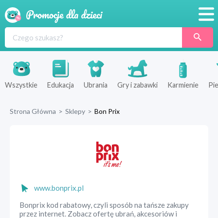
Promocje
Produkty
Sklepy
Wszystkie
Edukacja
Ubrania
Gry i zabawki
Karmienie
Pie
Blog
Strona Główna
>
Sklepy
>
Bon Prix
Wyprawka
www.bonprix.pl
Bonprix kod rabatowy, czyli sposób na tańsze zakupy
przez internet. Zobacz ofertę ubrań, akcesoriów i