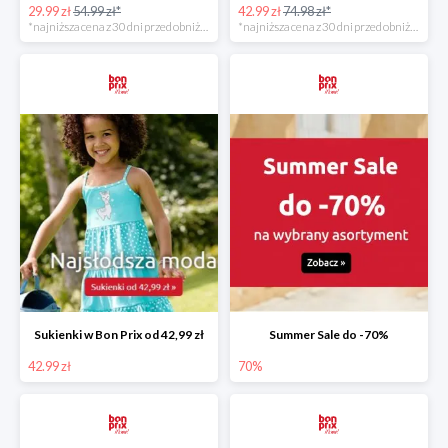
29.99 zł
54.99 zł*
42.99 zł
74.98 zł*
*najniższa cena z 30 dni przed obniżką
*najniższa cena z 30 dni przed obniżką
Sukienki w Bon Prix od 42,99 zł
Summer Sale do -70%
42.99 zł
70%