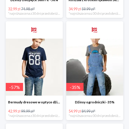
32.99 zł
74.98 zł*
34.99 zł
59.99 zł*
*najniższa cena z 30 dni przed obniżką
*najniższa cena z 30 dni przed obniżką
-
57
%
-
35
%
Bermudy dresowe w optyce dżinsowych -57%
Dżinsy ogrodniczki -35%
42.99 zł
99.99 zł*
54.99 zł
84.99 zł*
*najniższa cena z 30 dni przed obniżką
*najniższa cena z 30 dni przed obniżką