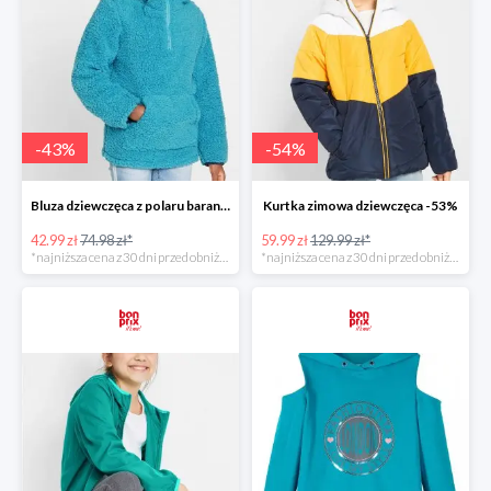
-
43
%
-
54
%
Bluza dziewczęca z polaru baranka z kapturem -42%
Kurtka zimowa dziewczęca -53%
42.99 zł
74.98 zł*
59.99 zł
129.99 zł*
*najniższa cena z 30 dni przed obniżką
*najniższa cena z 30 dni przed obniżką