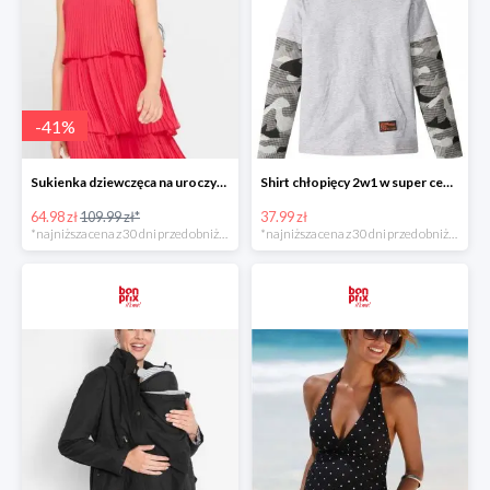
-
41
%
Sukienka dziewczęca na uroczyste okazje z falbanami -40%
Shirt chłopięcy 2w1 w super cenie
64.98 zł
109.99 zł*
37.99 zł
*najniższa cena z 30 dni przed obniżką
*najniższa cena z 30 dni przed obniżką