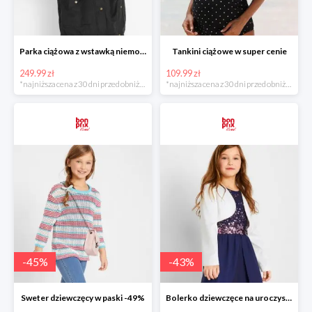
Parka ciążowa z wstawką niemowlęcą na nosidełko w super cenie
Tankini ciążowe w super cenie
249.99 zł
109.99 zł
*najniższa cena z 30 dni przed obniżką
*najniższa cena z 30 dni przed obniżką
-
45
%
-
43
%
Sweter dziewczęcy w paski -49%
Bolerko dziewczęce na uroczyste okazje -49%