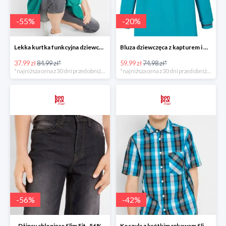
-
55
%
-
20
%
Lekka kurtka funkcyjna dziewczęca -55%
Bluza dziewczęca z kapturem i wycięciami -20%
37.99 zł
84.99 zł*
59.99 zł
74.98 zł*
*najniższa cena z 30 dni przed obniżką
*najniższa cena z 30 dni przed obniżką
-
56
%
-
42
%
Dżinsy chlopięce Slim Fit -56%
Koszula z krótkim rękawem Slim Fit -41%