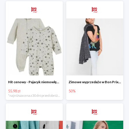
Hit cenowy - Pajacyk niemowlęcy 2 sztuki
Zimowe wyprzedaże w Bon Prix do -50%
55.98 zł
50%
*najniższa cena z 30 dni przed obniżką