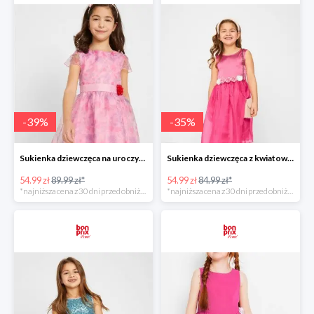
-
39
%
-
35
%
Sukienka dziewczęca na uroczyste okazje z kwiatowym nadrukiem -38%
Sukienka dziewczęca z kwiatową aplikacją -35%
54.99 zł
89.99 zł*
54.99 zł
84.99 zł*
*najniższa cena z 30 dni przed obniżką
*najniższa cena z 30 dni przed obniżką