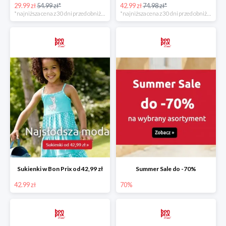
29.99 zł
54.99 zł*
42.99 zł
74.98 zł*
*najniższa cena z 30 dni przed obniżką
*najniższa cena z 30 dni przed obniżką
Sukienki w Bon Prix od 42,99 zł
Summer Sale do -70%
42.99 zł
70%