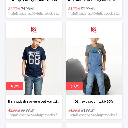
32.99 zł
74.98 zł*
34.99 zł
59.99 zł*
*najniższa cena z 30 dni przed obniżką
*najniższa cena z 30 dni przed obniżką
-
57
%
-
35
%
Bermudy dresowe w optyce dżinsowych -57%
Dżinsy ogrodniczki -35%
42.99 zł
99.99 zł*
54.99 zł
84.99 zł*
*najniższa cena z 30 dni przed obniżką
*najniższa cena z 30 dni przed obniżką