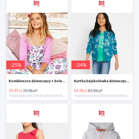
-
25
%
-
24
%
Kombinezon dziewczęcy + bolerko -25%
Kurtka bejsbolówka dziewczęca -23%
59.99 zł
79.98 zł*
64.98 zł
84.99 zł*
*najniższa cena z 30 dni przed obniżką
*najniższa cena z 30 dni przed obniżką