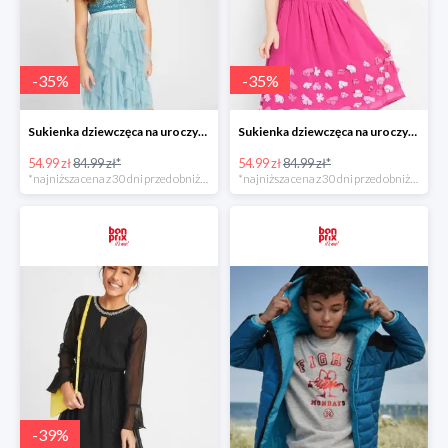
-
35
%
-
35
%
Sukienka dziewczęca na uroczyste okazje z tiulowymi falbanami i cekinami -35%
Sukienka dziewczęca na uroczyste okazje Różowa Magnolia -35%
54.99 zł
84.99 zł*
54.99 zł
84.99 zł*
*najniższa cena z 30 dni przed obniżką
*najniższa cena z 30 dni przed obniżką
-
39
%