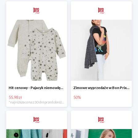
Hit cenowy - Pajacyk niemowlęcy 2 sztuki
Zimowe wyprzedaże w Bon Prix do -50%
55.98 zł
50%
*najniższa cena z 30 dni przed obniżką