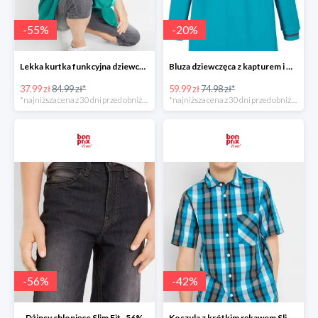
-
55
%
-
20
%
Lekka kurtka funkcyjna dziewczęca -55%
Bluza dziewczęca z kapturem i wycięciami -20%
37.99 zł
84.99 zł*
59.99 zł
74.98 zł*
*najniższa cena z 30 dni przed obniżką
*najniższa cena z 30 dni przed obniżką
-
56
%
-
42
%
Dżinsy chlopięce Slim Fit -56%
Koszula z krótkim rękawem Slim Fit -41%