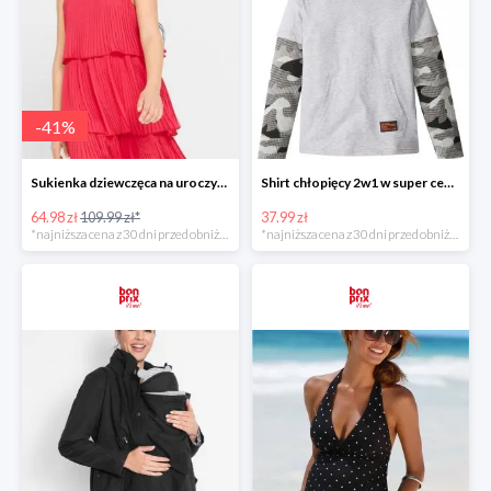
-
41
%
Sukienka dziewczęca na uroczyste okazje z falbanami -40%
Shirt chłopięcy 2w1 w super cenie
64.98 zł
109.99 zł*
37.99 zł
*najniższa cena z 30 dni przed obniżką
*najniższa cena z 30 dni przed obniżką