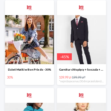
-
45
%
Dzień Matki w Bon Prix do -30%
Garnitur chłopięcy + koszula + krawat (4 części) -45%
30%
109.99 zł
199.99 zł*
*najniższa cena z 30 dni przed obniżką