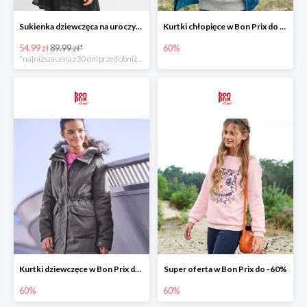
Sukienka dziewczęca na uroczyste okazje -38%
Kurtki chłopięce w Bon Prix do -60%
54.99 zł
89.99 zł*
60%
*najniższa cena z 30 dni przed obniżką
Kurtki dziewczęce w Bon Prix do -60%
Super oferta w Bon Prix do -60%
60%
60%