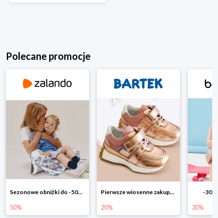
Polecane promocje
Pierwsze wiosenne zakupy -20%
-30% na wszystko!!
-40% n
20%
30%
40%