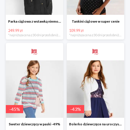
Parka ciążowa z wstawką niemowlęcą na nosidełko w super cenie
Tankini ciążowe w super cenie
249.99 zł
109.99 zł
*najniższa cena z 30 dni przed obniżką
*najniższa cena z 30 dni przed obniżką
-
45
%
-
43
%
Sweter dziewczęcy w paski -49%
Bolerko dziewczęce na uroczyste okazje -49%