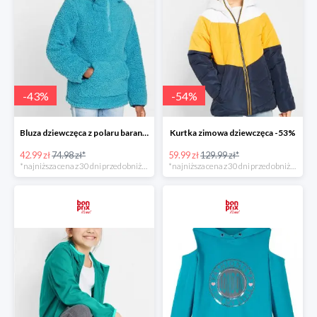
-
43
%
-
54
%
Bluza dziewczęca z polaru baranka z kapturem -42%
Kurtka zimowa dziewczęca -53%
42.99 zł
74.98 zł*
59.99 zł
129.99 zł*
*najniższa cena z 30 dni przed obniżką
*najniższa cena z 30 dni przed obniżką