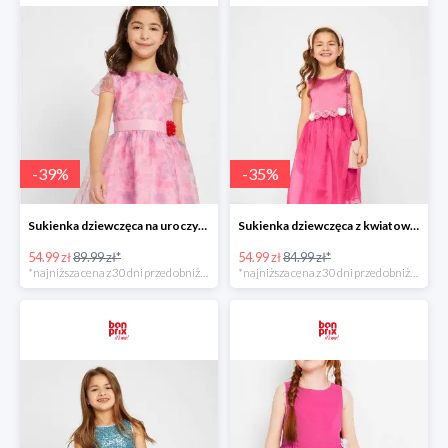
-
39
%
-
35
%
Sukienka dziewczęca na uroczyste okazje z kwiatowym nadrukiem -38%
Sukienka dziewczęca z kwiatową aplikacją -35%
54.99 zł
89.99 zł*
54.99 zł
84.99 zł*
*najniższa cena z 30 dni przed obniżką
*najniższa cena z 30 dni przed obniżką