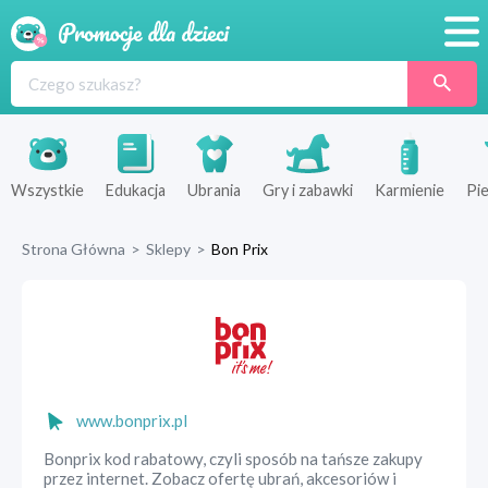
Promocje
Produkty
Sklepy
Wszystkie
Edukacja
Ubrania
Gry i zabawki
Karmienie
Pie
Blog
Strona Główna
>
Sklepy
>
Bon Prix
Wyprawka
www.bonprix.pl
Bonprix kod rabatowy, czyli sposób na tańsze zakupy
przez internet. Zobacz ofertę ubrań, akcesoriów i