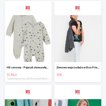
Hit cenowy - Pajacyk niemowlęcy 2 sztuki
Zimowe wyprzedaże w Bon Prix do -50%
55.98 zł
50%
*najniższa cena z 30 dni przed obniżką