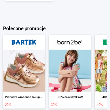
Polecane promocje
-30% na wszystko!!
-40% na drugą sztukę
Wiosenn
30%
40%
25%