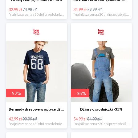
32.99 zł
74.98 zł*
34.99 zł
59.99 zł*
*najniższa cena z 30 dni przed obniżką
*najniższa cena z 30 dni przed obniżką
-
57
%
-
35
%
Bermudy dresowe w optyce dżinsowych -57%
Dżinsy ogrodniczki -35%
42.99 zł
99.99 zł*
54.99 zł
84.99 zł*
*najniższa cena z 30 dni przed obniżką
*najniższa cena z 30 dni przed obniżką