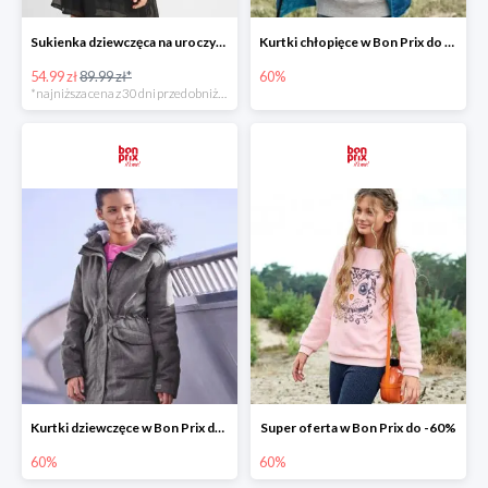
Sukienka dziewczęca na uroczyste okazje -38%
Kurtki chłopięce w Bon Prix do -60%
54.99 zł
89.99 zł*
60%
*najniższa cena z 30 dni przed obniżką
Kurtki dziewczęce w Bon Prix do -60%
Super oferta w Bon Prix do -60%
60%
60%