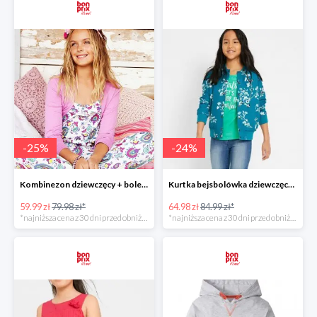
-
25
%
-
24
%
Kombinezon dziewczęcy + bolerko -25%
Kurtka bejsbolówka dziewczęca -23%
59.99 zł
79.98 zł*
64.98 zł
84.99 zł*
*najniższa cena z 30 dni przed obniżką
*najniższa cena z 30 dni przed obniżką