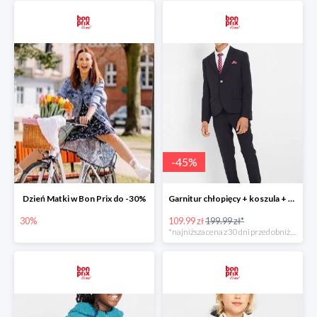
-
45
%
Dzień Matki w Bon Prix do -30%
Garnitur chłopięcy + koszula + krawat (4 części) -45%
30%
109.99 zł
199.99 zł*
*najniższa cena z 30 dni przed obniżką