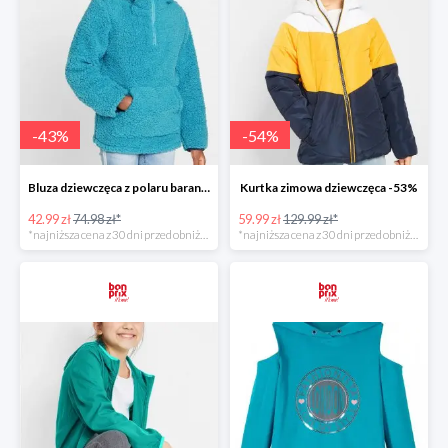
-
43
%
-
54
%
Bluza dziewczęca z polaru baranka z kapturem -42%
Kurtka zimowa dziewczęca -53%
42.99 zł
74.98 zł*
59.99 zł
129.99 zł*
*najniższa cena z 30 dni przed obniżką
*najniższa cena z 30 dni przed obniżką