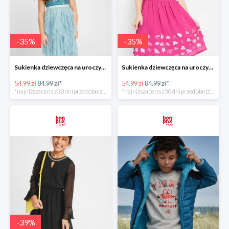
-
35
%
-
35
%
Sukienka dziewczęca na uroczyste okazje z tiulowymi falbanami i cekinami -35%
Sukienka dziewczęca na uroczyste okazje Różowa Magnolia -35%
54.99 zł
84.99 zł*
54.99 zł
84.99 zł*
*najniższa cena z 30 dni przed obniżką
*najniższa cena z 30 dni przed obniżką
-
39
%