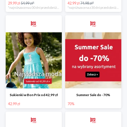
29.99 zł
54.99 zł*
42.99 zł
74.98 zł*
*najniższa cena z 30 dni przed obniżką
*najniższa cena z 30 dni przed obniżką
Sukienki w Bon Prix od 42,99 zł
Summer Sale do -70%
42.99 zł
70%