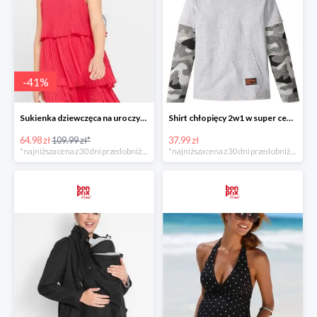
-
41
%
Sukienka dziewczęca na uroczyste okazje z falbanami -40%
Shirt chłopięcy 2w1 w super cenie
64.98 zł
109.99 zł*
37.99 zł
*najniższa cena z 30 dni przed obniżką
*najniższa cena z 30 dni przed obniżką