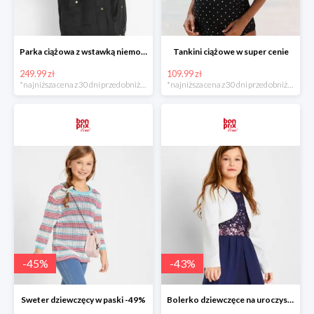
Parka ciążowa z wstawką niemowlęcą na nosidełko w super cenie
Tankini ciążowe w super cenie
249.99 zł
109.99 zł
*najniższa cena z 30 dni przed obniżką
*najniższa cena z 30 dni przed obniżką
-
45
%
-
43
%
Sweter dziewczęcy w paski -49%
Bolerko dziewczęce na uroczyste okazje -49%