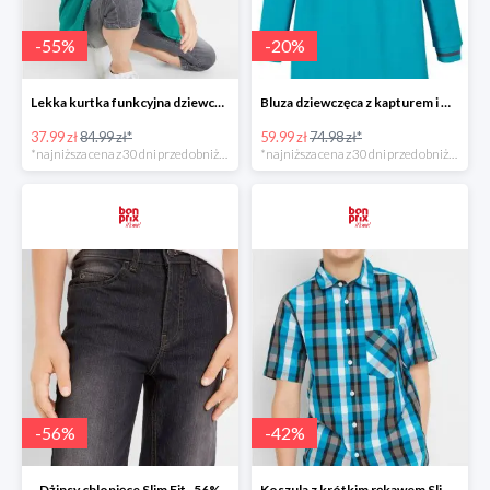
-
55
%
-
20
%
Lekka kurtka funkcyjna dziewczęca -55%
Bluza dziewczęca z kapturem i wycięciami -20%
37.99 zł
84.99 zł*
59.99 zł
74.98 zł*
*najniższa cena z 30 dni przed obniżką
*najniższa cena z 30 dni przed obniżką
-
56
%
-
42
%
Dżinsy chlopięce Slim Fit -56%
Koszula z krótkim rękawem Slim Fit -41%