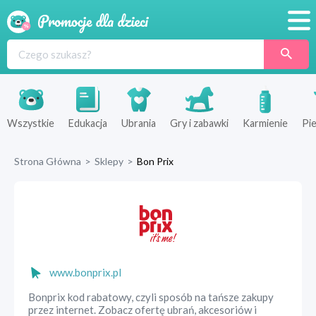
Promocje
Produkty
Sklepy
Wszystkie
Edukacja
Ubrania
Gry i zabawki
Karmienie
Pie
Blog
Strona Główna
>
Sklepy
>
Bon Prix
Wyprawka
www.bonprix.pl
Bonprix kod rabatowy, czyli sposób na tańsze zakupy
przez internet. Zobacz ofertę ubrań, akcesoriów i