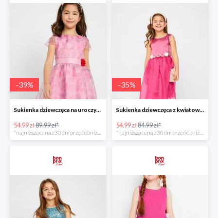
-
39
%
-
35
%
Sukienka dziewczęca na uroczyste okazje z kwiatowym nadrukiem -38%
Sukienka dziewczęca z kwiatową aplikacją -35%
54.99 zł
89.99 zł*
54.99 zł
84.99 zł*
*najniższa cena z 30 dni przed obniżką
*najniższa cena z 30 dni przed obniżką