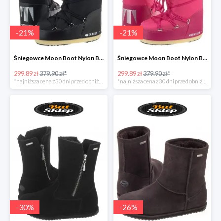
-
21
%
-
21
%
Śniegowce Moon Boot Nylon Black Kids
Śniegowce Moon Boot Nylon Bouganville Kids
299.89 zł
379.90 zł*
299.89 zł
379.90 zł*
*najniższa cena z 30 dni przed obniżką
*najniższa cena z 30 dni przed obniżką
-
30
%
-
26
%