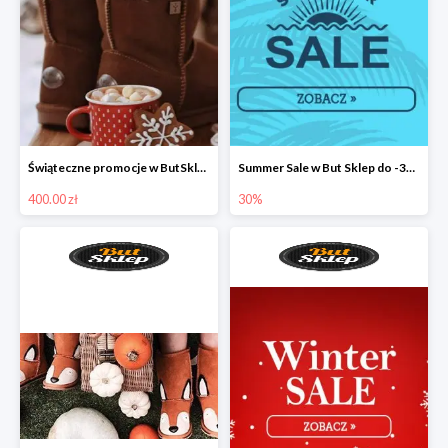
Świąteczne promocje w ButSklep
Summer Sale w But Sklep do -30%
400.00 zł
30%