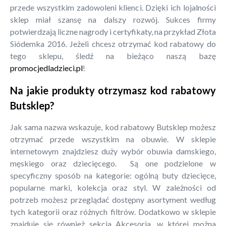
przede wszystkim zadowoleni klienci. Dzięki ich lojalności
sklep miał szansę na dalszy rozwój. Sukces firmy
potwierdzają liczne nagrody i certyfikaty, na przykład Złota
Siódemka 2016. Jeżeli chcesz otrzymać kod rabatowy do
tego sklepu, śledź na bieżąco naszą bazę
promocjedladzieci.pl
!
Na jakie produkty otrzymasz kod rabatowy
Butsklep?
Jak sama nazwa wskazuje, kod rabatowy Butsklep możesz
otrzymać przede wszystkim na obuwie. W sklepie
internetowym znajdziesz duży wybór obuwia damskiego,
męskiego oraz dziecięcego. Są one podzielone w
specyficzny sposób na kategorie: ogólną buty dziecięce,
popularne marki, kolekcja oraz styl. W zależności od
potrzeb możesz przeglądać dostępny asortyment według
tych kategorii oraz różnych filtrów. Dodatkowo w sklepie
znajduje się również sekcja Akcesoria, w której można