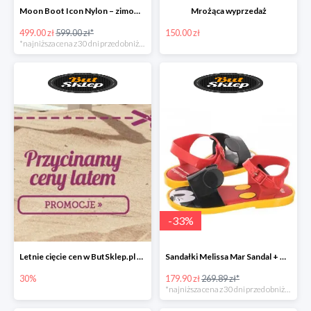
Moon Boot Icon Nylon – zimowe śniegowce dla dzieci
Mrożąca wyprzedaż
499.00 zł
599.00 zł*
150.00 zł
*najniższa cena z 30 dni przed obniżką
-
33
%
Letnie cięcie cen w ButSklep.pl do -30%
Sandałki Melissa Mar Sandal + Mickey pachnące gumą balonową!
30%
179.90 zł
269.89 zł*
*najniższa cena z 30 dni przed obniżką