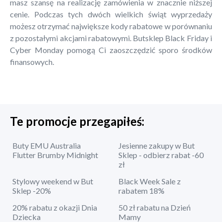
masz szansę na realizację zamówienia w znacznie niższej
cenie. Podczas tych dwóch wielkich świąt wyprzedaży
możesz otrzymać największe kody rabatowe w porównaniu
z pozostałymi akcjami rabatowymi. Butsklep Black Friday i
Cyber Monday pomogą Ci zaoszczędzić sporo środków
finansowych.
Te promocje przegapiłeś:
Buty EMU Australia
Jesienne zakupy w But
Flutter Brumby Midnight
Sklep - odbierz rabat -60
zł
Stylowy weekend w But
Black Week Sale z
Sklep -20%
rabatem 18%
20% rabatu z okazji Dnia
50 zł rabatu na Dzień
Dziecka
Mamy