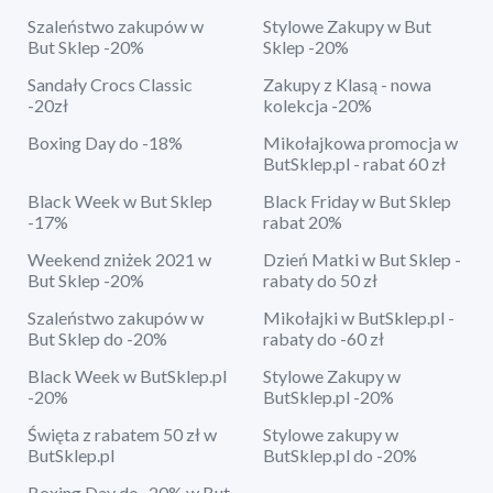
Szaleństwo zakupów w
Stylowe Zakupy w But
But Sklep -20%
Sklep -20%
Sandały Crocs Classic
Zakupy z Klasą - nowa
-20zł
kolekcja -20%
Boxing Day do -18%
Mikołajkowa promocja w
ButSklep.pl - rabat 60 zł
Black Week w But Sklep
Black Friday w But Sklep
-17%
rabat 20%
Weekend zniżek 2021 w
Dzień Matki w But Sklep -
But Sklep -20%
rabaty do 50 zł
Szaleństwo zakupów w
Mikołajki w ButSklep.pl -
But Sklep do -20%
rabaty do -60 zł
Black Week w ButSklep.pl
Stylowe Zakupy w
-20%
ButSklep.pl -20%
Święta z rabatem 50 zł w
Stylowe zakupy w
ButSklep.pl
ButSklep.pl do -20%
Boxing Day do -20% w But