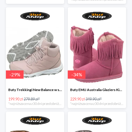
-
29
%
-
34
%
Buty Trekkingi New Balance w super cenie
Buty EMU Australia Glaziers Kids Bubblegum
199.90 zł
279.89 zł*
229.90 zł
349.90 zł*
*najniższa cena z 30 dni przed obniżką
*najniższa cena z 30 dni przed obniżką