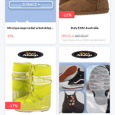
-
22
%
Mrożąca wyprzedaż w butsklep.pl
Buty EMU Australia
40%
289.00 zł
369.00 zł*
*najniższa cena z 30 dni przed obniżką
-
17
%