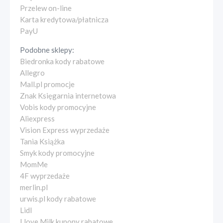
Przelew on-line
Karta kredytowa/płatnicza
PayU
Podobne sklepy:
Biedronka kody rabatowe
Allegro
Mall.pl promocje
Znak Księgarnia internetowa
Vobis kody promocyjne
Aliexpress
Vision Express wyprzedaże
Tania Książka
Smyk kody promocyjne
MomMe
4F wyprzedaże
merlin.pl
urwis.pl kody rabatowe
Lidl
I love Milk kupony rabatowe