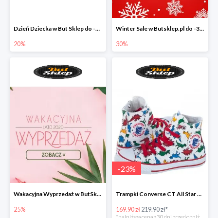
Dzień Dziecka w But Sklep do -20%
Winter Sale w Butsklep.pl do -30%
20%
30%
-
23
%
Wakacyjna Wyprzedaż w ButSklep.pl do -25
Trampki Converse CT All Star w super cenie
25%
169.90 zł
219.90 zł*
*najniższa cena z 30 dni przed obniżką