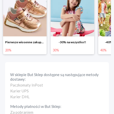
Pierwsze wiosenne zakupy -20%
-30% na wszystko!!
-40% n
20%
30%
40%
W sklepie
But Sklep
dostępne są następujące metody
dostawy:
Paczkomaty InPost
Kurier UPS
Kurier DHL
Metody płatności w
But Sklep
:
Za pobraniem