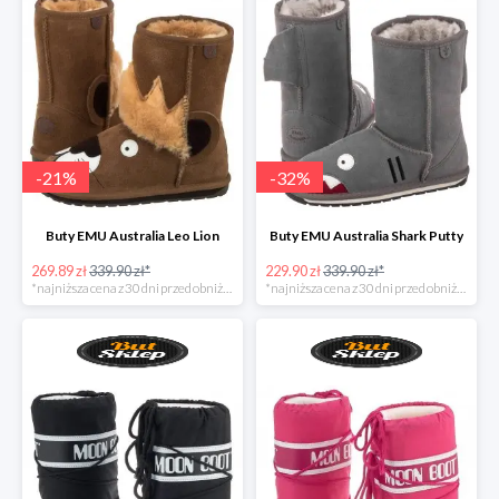
-
21
%
-
32
%
Buty EMU Australia Leo Lion
Buty EMU Australia Shark Putty
269.89 zł
339.90 zł*
229.90 zł
339.90 zł*
*najniższa cena z 30 dni przed obniżką
*najniższa cena z 30 dni przed obniżką