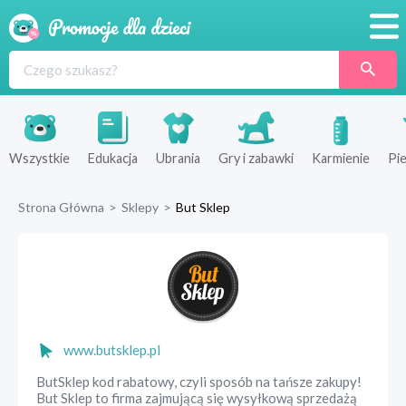
Promocje
Produkty
Sklepy
Wszystkie
Edukacja
Ubrania
Gry i zabawki
Karmienie
Pie
Blog
Strona Główna
>
Sklepy
>
But Sklep
Wyprawka
www.butsklep.pl
ButSklep kod rabatowy, czyli sposób na tańsze zakupy!
But Sklep to firma zajmującą się wysyłkową sprzedażą