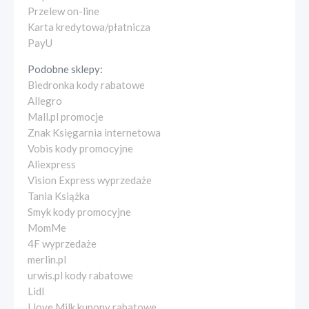
Przelew on-line
Karta kredytowa/płatnicza
PayU
Podobne sklepy:
Biedronka kody rabatowe
Allegro
Mall.pl promocje
Znak Księgarnia internetowa
Vobis kody promocyjne
Aliexpress
Vision Express wyprzedaże
Tania Książka
Smyk kody promocyjne
MomMe
4F wyprzedaże
merlin.pl
urwis.pl kody rabatowe
Lidl
I love Milk kupony rabatowe