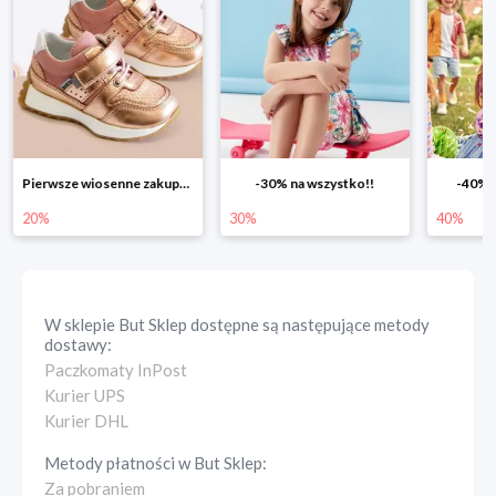
Pierwsze wiosenne zakupy -20%
-30% na wszystko!!
-40% n
20%
30%
40%
W sklepie
But Sklep
dostępne są następujące metody
dostawy:
Paczkomaty InPost
Kurier UPS
Kurier DHL
Metody płatności w
But Sklep
:
Za pobraniem