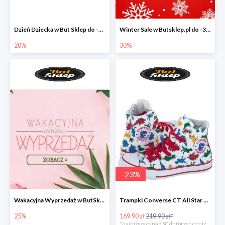
Dzień Dziecka w But Sklep do -20%
Winter Sale w Butsklep.pl do -30%
20%
30%
-
23
%
Wakacyjna Wyprzedaż w ButSklep.pl do -25
Trampki Converse CT All Star w super cenie
25%
169.90 zł
219.90 zł*
*najniższa cena z 30 dni przed obniżką