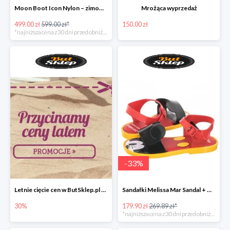
Moon Boot Icon Nylon – zimowe śniegowce dla dzieci
Mrożąca wyprzedaż
499.00 zł
599.00 zł*
150.00 zł
*najniższa cena z 30 dni przed obniżką
-
33
%
Letnie cięcie cen w ButSklep.pl do -30%
Sandałki Melissa Mar Sandal + Mickey pachnące gumą balonową!
30%
179.90 zł
269.89 zł*
*najniższa cena z 30 dni przed obniżką