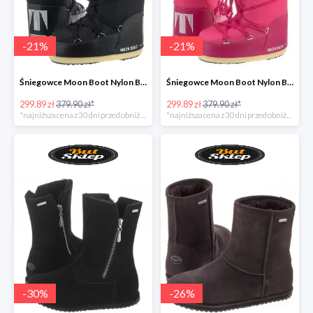
-
21
%
-
21
%
Śniegowce Moon Boot Nylon Black Kids
Śniegowce Moon Boot Nylon Bouganville Kids
299.89 zł
379.90 zł*
299.89 zł
379.90 zł*
*najniższa cena z 30 dni przed obniżką
*najniższa cena z 30 dni przed obniżką
-
30
%
-
26
%