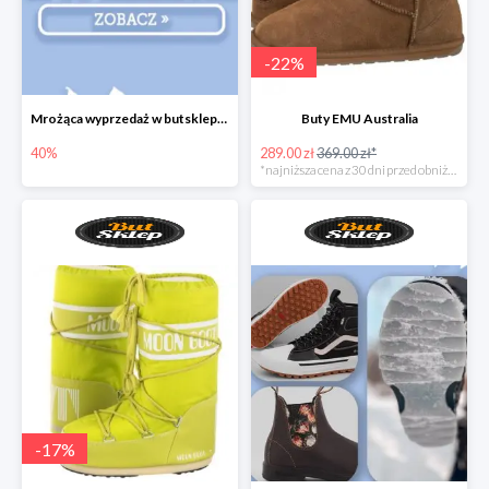
-
22
%
Mrożąca wyprzedaż w butsklep.pl
Buty EMU Australia
40%
289.00 zł
369.00 zł*
*najniższa cena z 30 dni przed obniżką
-
17
%