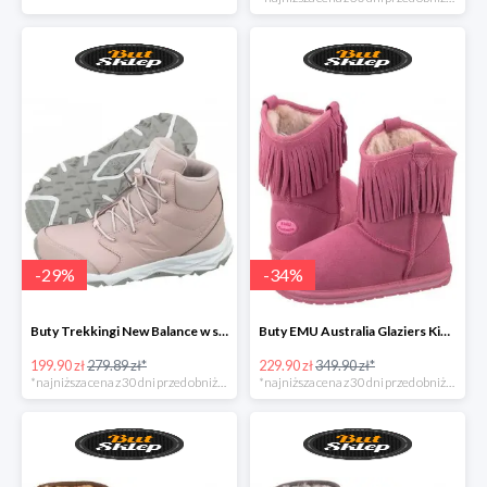
-
29
%
-
34
%
Buty Trekkingi New Balance w super cenie
Buty EMU Australia Glaziers Kids Bubblegum
199.90 zł
279.89 zł*
229.90 zł
349.90 zł*
*najniższa cena z 30 dni przed obniżką
*najniższa cena z 30 dni przed obniżką