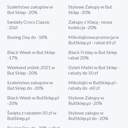
Szaleństwo zakupów w
Stylowe Zakupy w But
But Sklep -20%
Sklep -20%
Sandały Crocs Classic
Zakupy z Klasą - nowa
-20zł
kolekcja -20%
Boxing Day do -18%
Mikołajkowa promocja w
ButSklep.pl - rabat 60 zł
Black Week w But Sklep
Black Friday w But Sklep
-17%
rabat 20%
Weekend zniżek 2021 w
Dzień Matki w But Sklep -
But Sklep -20%
rabaty do 50 zł
Szaleństwo zakupów w
Mikołajki w ButSklep.pl -
But Sklep do -20%
rabaty do -60 zł
Black Week w ButSklep.pl
Stylowe Zakupy w
-20%
ButSklep.pl -20%
Święta z rabatem 50 zł w
Stylowe zakupy w
ButSklep.pl
ButSklep.pl do -20%
Boxing Day do -20% w But