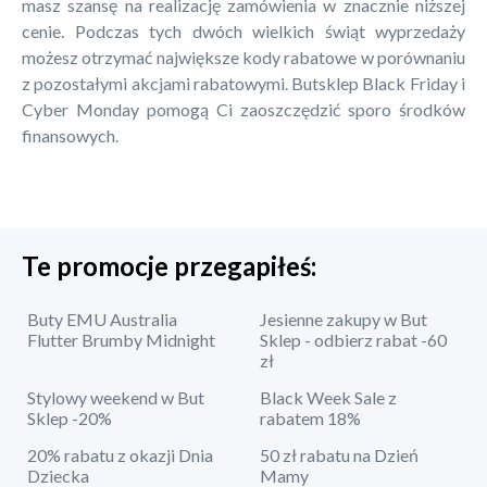
masz szansę na realizację zamówienia w znacznie niższej
cenie. Podczas tych dwóch wielkich świąt wyprzedaży
możesz otrzymać największe kody rabatowe w porównaniu
z pozostałymi akcjami rabatowymi. Butsklep Black Friday i
Cyber Monday pomogą Ci zaoszczędzić sporo środków
finansowych.
Te promocje przegapiłeś:
Buty EMU Australia
Jesienne zakupy w But
Flutter Brumby Midnight
Sklep - odbierz rabat -60
zł
Stylowy weekend w But
Black Week Sale z
Sklep -20%
rabatem 18%
20% rabatu z okazji Dnia
50 zł rabatu na Dzień
Dziecka
Mamy