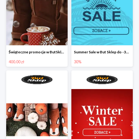
Świąteczne promocje w ButSklep
Summer Sale w But Sklep do -30%
400.00 zł
30%