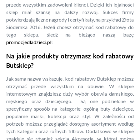
przede wszystkim zadowoleni klienci. Dzięki ich lojalności
sklep miał szansę na dalszy rozwój. Sukces firmy
potwierdzają liczne nagrody i certyfikaty, na przykład Złota
Siódemka 2016. Jeżeli chcesz otrzymać kod rabatowy do
tego sklepu, śledź na bieżąco naszą bazę
promocjedladzieci.pl
!
Na jakie produkty otrzymasz kod rabatowy
Butsklep?
Jak sama nazwa wskazuje, kod rabatowy Butsklep możesz
otrzymać przede wszystkim na obuwie. W sklepie
internetowym znajdziesz duży wybór obuwia damskiego,
męskiego oraz dziecięcego. Są one podzielone w
specyficzny sposób na kategorie: ogólną buty dziecięce,
popularne marki, kolekcja oraz styl. W zależności od
potrzeb możesz przeglądać dostępny asortyment według
tych kategorii oraz różnych filtrów. Dodatkowo w sklepie
znajduje się również sekcja Akcesoria, w której można