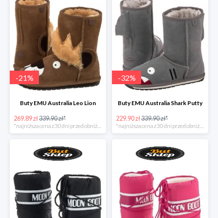
-
21
%
-
32
%
Buty EMU Australia Leo Lion
Buty EMU Australia Shark Putty
269.89 zł
339.90 zł*
229.90 zł
339.90 zł*
*najniższa cena z 30 dni przed obniżką
*najniższa cena z 30 dni przed obniżką