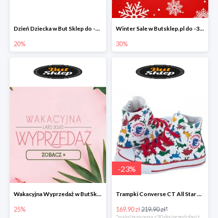
Dzień Dziecka w But Sklep do -20%
Winter Sale w Butsklep.pl do -30%
20%
30%
-
23
%
Wakacyjna Wyprzedaż w ButSklep.pl do -25
Trampki Converse CT All Star w super cenie
25%
169.90 zł
219.90 zł*
*najniższa cena z 30 dni przed obniżką