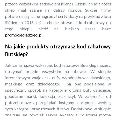
przede wszystkim zadowoleni klienci. Dzięki ich lojalności
sklep miał szansę na dalszy rozwój. Sukces firmy
potwierdzają liczne nagrody i certyfikaty, na przykład Złota
Siódemka 2016. Jeżeli chcesz otrzymać kod rabatowy do
tego sklepu, śledź na bieżąco naszą bazę
promocjedladzieci.pl
!
Na jakie produkty otrzymasz kod rabatowy
Butsklep?
Jak sama nazwa wskazuje, kod rabatowy Butsklep możesz
otrzymać przede wszystkim na obuwie. W sklepie
internetowym znajdziesz duży wybór obuwia damskiego,
męskiego oraz dziecięcego. Są one podzielone w
specyficzny sposób na kategorie: ogólną buty dziecięce,
popularne marki, kolekcja oraz styl. W zależności od
potrzeb możesz przeglądać dostępny asortyment według
tych kategorii oraz różnych filtrów. Dodatkowo w sklepie
znajduje się również sekcja Akcesoria, w której można