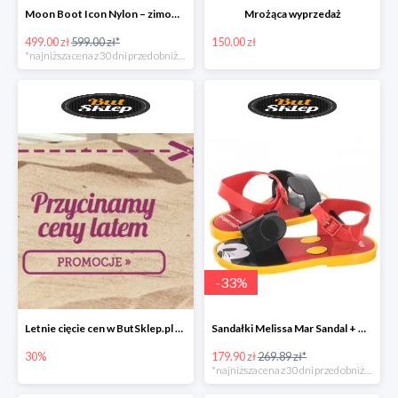
Moon Boot Icon Nylon – zimowe śniegowce dla dzieci
Mrożąca wyprzedaż
499.00 zł
599.00 zł*
150.00 zł
*najniższa cena z 30 dni przed obniżką
-
33
%
Letnie cięcie cen w ButSklep.pl do -30%
Sandałki Melissa Mar Sandal + Mickey pachnące gumą balonową!
30%
179.90 zł
269.89 zł*
*najniższa cena z 30 dni przed obniżką