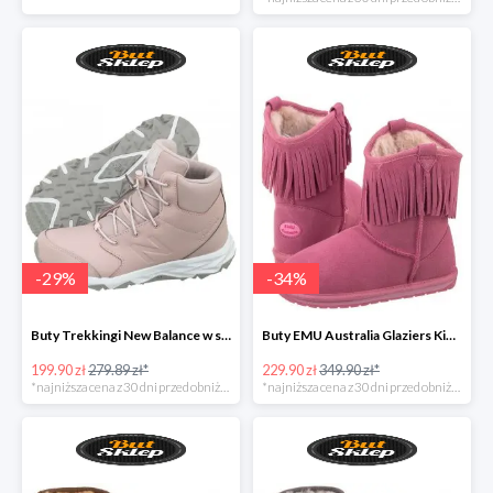
-
29
%
-
34
%
Buty Trekkingi New Balance w super cenie
Buty EMU Australia Glaziers Kids Bubblegum
199.90 zł
279.89 zł*
229.90 zł
349.90 zł*
*najniższa cena z 30 dni przed obniżką
*najniższa cena z 30 dni przed obniżką