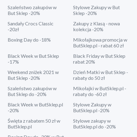
Szaleństwo zakupów w
Stylowe Zakupy w But
But Sklep -20%
Sklep -20%
Sandały Crocs Classic
Zakupy z Klasą - nowa
-20zł
kolekcja -20%
Boxing Day do -18%
Mikołajkowa promocja w
ButSklep.pl - rabat 60 zł
Black Week w But Sklep
Black Friday w But Sklep
-17%
rabat 20%
Weekend zniżek 2021 w
Dzień Matki w But Sklep -
But Sklep -20%
rabaty do 50 zł
Szaleństwo zakupów w
Mikołajki w ButSklep.pl -
But Sklep do -20%
rabaty do -60 zł
Black Week w ButSklep.pl
Stylowe Zakupy w
-20%
ButSklep.pl -20%
Święta z rabatem 50 zł w
Stylowe zakupy w
ButSklep.pl
ButSklep.pl do -20%
Boxing Day do -20% w But