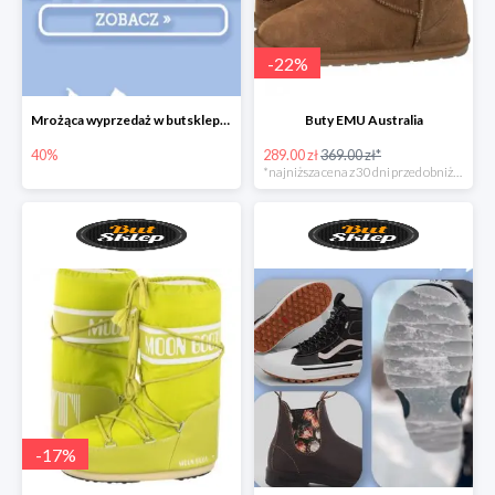
-
22
%
Mrożąca wyprzedaż w butsklep.pl
Buty EMU Australia
40%
289.00 zł
369.00 zł*
*najniższa cena z 30 dni przed obniżką
-
17
%