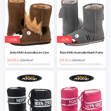
-
21
%
-
32
%
Buty EMU Australia Leo Lion
Buty EMU Australia Shark Putty
269.89 zł
339.90 zł*
229.90 zł
339.90 zł*
*najniższa cena z 30 dni przed obniżką
*najniższa cena z 30 dni przed obniżką