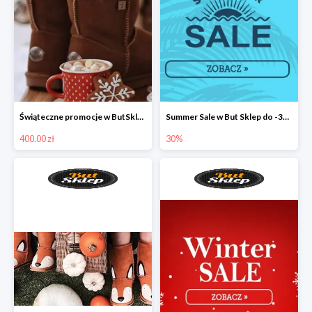
Świąteczne promocje w ButSklep
Summer Sale w But Sklep do -30%
400.00 zł
30%