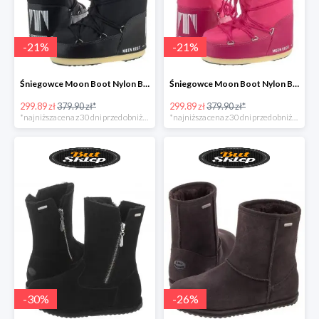
-
21
%
-
21
%
Śniegowce Moon Boot Nylon Black Kids
Śniegowce Moon Boot Nylon Bouganville Kids
299.89 zł
379.90 zł*
299.89 zł
379.90 zł*
*najniższa cena z 30 dni przed obniżką
*najniższa cena z 30 dni przed obniżką
-
30
%
-
26
%