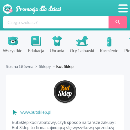
Promocje
Produkty
Sklepy
Wszystkie
Edukacja
Ubrania
Gry i zabawki
Karmienie
Pie
Blog
Strona Główna
>
Sklepy
>
But Sklep
Wyprawka
www.butsklep.pl
ButSklep kod rabatowy, czyli sposób na tańsze zakupy!
But Sklep to firma zajmującą się wysyłkową sprzedażą