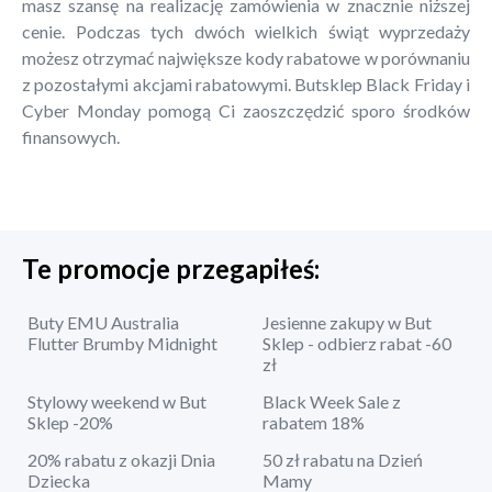
masz szansę na realizację zamówienia w znacznie niższej
cenie. Podczas tych dwóch wielkich świąt wyprzedaży
możesz otrzymać największe kody rabatowe w porównaniu
z pozostałymi akcjami rabatowymi. Butsklep Black Friday i
Cyber Monday pomogą Ci zaoszczędzić sporo środków
finansowych.
Te promocje przegapiłeś:
Buty EMU Australia
Jesienne zakupy w But
Flutter Brumby Midnight
Sklep - odbierz rabat -60
zł
Stylowy weekend w But
Black Week Sale z
Sklep -20%
rabatem 18%
20% rabatu z okazji Dnia
50 zł rabatu na Dzień
Dziecka
Mamy