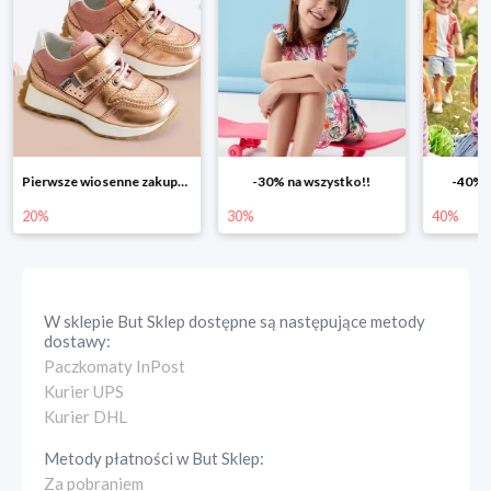
Pierwsze wiosenne zakupy -20%
-30% na wszystko!!
-40% n
20%
30%
40%
W sklepie
But Sklep
dostępne są następujące metody
dostawy:
Paczkomaty InPost
Kurier UPS
Kurier DHL
Metody płatności w
But Sklep
:
Za pobraniem