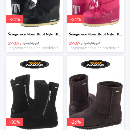
-
21
%
-
21
%
Śniegowce Moon Boot Nylon Black Kids
Śniegowce Moon Boot Nylon Bouganville Kids
299.89 zł
379.90 zł*
299.89 zł
379.90 zł*
*najniższa cena z 30 dni przed obniżką
*najniższa cena z 30 dni przed obniżką
-
30
%
-
26
%