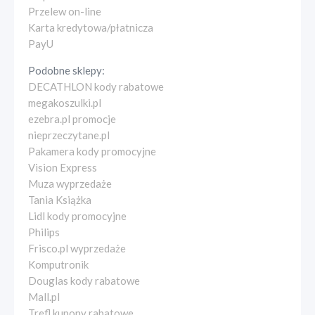
Przelew on-line
Karta kredytowa/płatnicza
PayU
Podobne sklepy:
DECATHLON kody rabatowe
megakoszulki.pl
ezebra.pl promocje
nieprzeczytane.pl
Pakamera kody promocyjne
Vision Express
Muza wyprzedaże
Tania Książka
Lidl kody promocyjne
Philips
Frisco.pl wyprzedaże
Komputronik
Douglas kody rabatowe
Mall.pl
Trefl kupony rabatowe