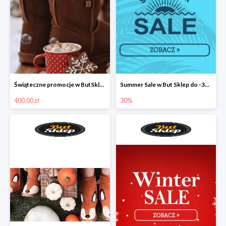
Świąteczne promocje w ButSklep
Summer Sale w But Sklep do -30%
400.00 zł
30%