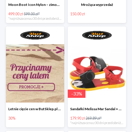
Moon Boot Icon Nylon – zimowe śniegowce dla dzieci
Mrożąca wyprzedaż
499.00 zł
599.00 zł*
150.00 zł
*najniższa cena z 30 dni przed obniżką
-
33
%
Letnie cięcie cen w ButSklep.pl do -30%
Sandałki Melissa Mar Sandal + Mickey pachnące gumą balonową!
30%
179.90 zł
269.89 zł*
*najniższa cena z 30 dni przed obniżką