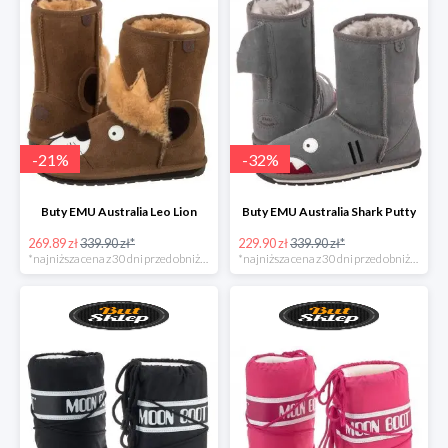
-
21
%
-
32
%
Buty EMU Australia Leo Lion
Buty EMU Australia Shark Putty
269.89 zł
339.90 zł*
229.90 zł
339.90 zł*
*najniższa cena z 30 dni przed obniżką
*najniższa cena z 30 dni przed obniżką