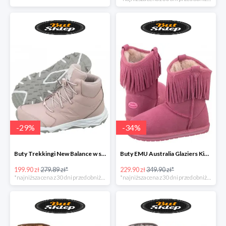
-
29
%
-
34
%
Buty Trekkingi New Balance w super cenie
Buty EMU Australia Glaziers Kids Bubblegum
199.90 zł
279.89 zł*
229.90 zł
349.90 zł*
*najniższa cena z 30 dni przed obniżką
*najniższa cena z 30 dni przed obniżką