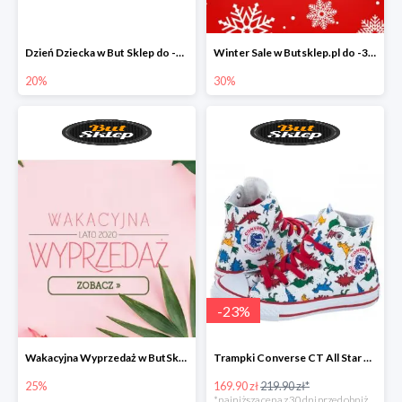
Dzień Dziecka w But Sklep do -20%
Winter Sale w Butsklep.pl do -30%
20%
30%
-
23
%
Wakacyjna Wyprzedaż w ButSklep.pl do -25
Trampki Converse CT All Star w super cenie
25%
169.90 zł
219.90 zł*
*najniższa cena z 30 dni przed obniżką