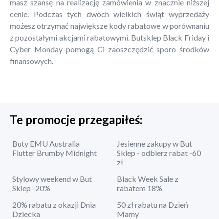
masz szansę na realizację zamówienia w znacznie niższej
cenie. Podczas tych dwóch wielkich świąt wyprzedaży
możesz otrzymać największe kody rabatowe w porównaniu
z pozostałymi akcjami rabatowymi. Butsklep Black Friday i
Cyber Monday pomogą Ci zaoszczędzić sporo środków
finansowych.
Te promocje przegapiłeś:
Buty EMU Australia
Jesienne zakupy w But
Flutter Brumby Midnight
Sklep - odbierz rabat -60
zł
Stylowy weekend w But
Black Week Sale z
Sklep -20%
rabatem 18%
20% rabatu z okazji Dnia
50 zł rabatu na Dzień
Dziecka
Mamy