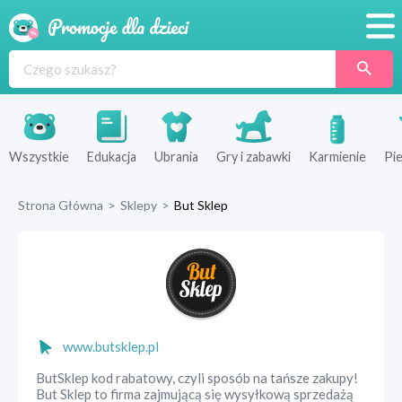
Promocje
Produkty
Sklepy
Wszystkie
Edukacja
Ubrania
Gry i zabawki
Karmienie
Pie
Blog
Strona Główna
>
Sklepy
>
But Sklep
Wyprawka
www.butsklep.pl
ButSklep kod rabatowy, czyli sposób na tańsze zakupy!
But Sklep to firma zajmującą się wysyłkową sprzedażą