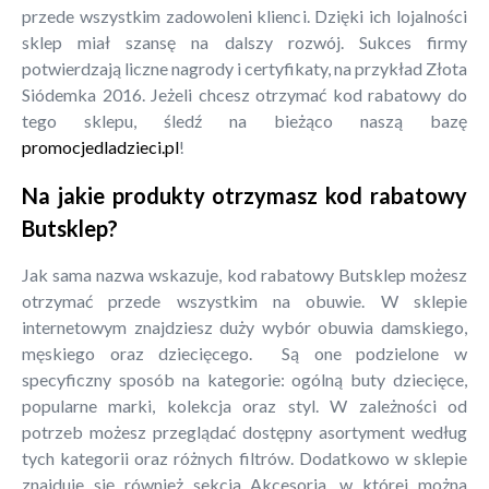
przede wszystkim zadowoleni klienci. Dzięki ich lojalności
sklep miał szansę na dalszy rozwój. Sukces firmy
potwierdzają liczne nagrody i certyfikaty, na przykład Złota
Siódemka 2016. Jeżeli chcesz otrzymać kod rabatowy do
tego sklepu, śledź na bieżąco naszą bazę
promocjedladzieci.pl
!
Na jakie produkty otrzymasz kod rabatowy
Butsklep?
Jak sama nazwa wskazuje, kod rabatowy Butsklep możesz
otrzymać przede wszystkim na obuwie. W sklepie
internetowym znajdziesz duży wybór obuwia damskiego,
męskiego oraz dziecięcego. Są one podzielone w
specyficzny sposób na kategorie: ogólną buty dziecięce,
popularne marki, kolekcja oraz styl. W zależności od
potrzeb możesz przeglądać dostępny asortyment według
tych kategorii oraz różnych filtrów. Dodatkowo w sklepie
znajduje się również sekcja Akcesoria, w której można