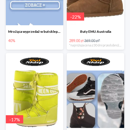
-
22
%
Mrożąca wyprzedaż w butsklep.pl
Buty EMU Australia
40%
289.00 zł
369.00 zł*
*najniższa cena z 30 dni przed obniżką
-
17
%