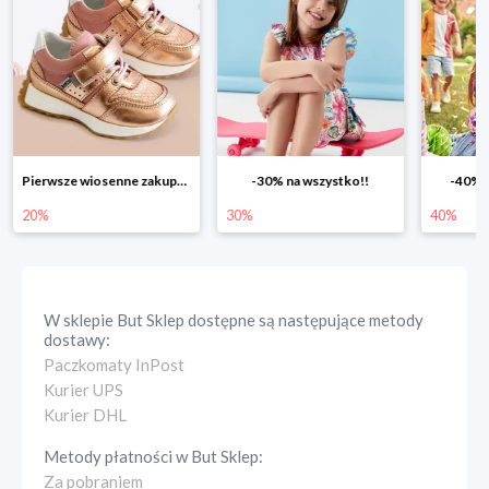
Pierwsze wiosenne zakupy -20%
-30% na wszystko!!
-40% n
20%
30%
40%
W sklepie
But Sklep
dostępne są następujące metody
dostawy:
Paczkomaty InPost
Kurier UPS
Kurier DHL
Metody płatności w
But Sklep
:
Za pobraniem