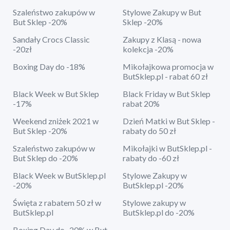
Szaleństwo zakupów w
Stylowe Zakupy w But
But Sklep -20%
Sklep -20%
Sandały Crocs Classic
Zakupy z Klasą - nowa
-20zł
kolekcja -20%
Boxing Day do -18%
Mikołajkowa promocja w
ButSklep.pl - rabat 60 zł
Black Week w But Sklep
Black Friday w But Sklep
-17%
rabat 20%
Weekend zniżek 2021 w
Dzień Matki w But Sklep -
But Sklep -20%
rabaty do 50 zł
Szaleństwo zakupów w
Mikołajki w ButSklep.pl -
But Sklep do -20%
rabaty do -60 zł
Black Week w ButSklep.pl
Stylowe Zakupy w
-20%
ButSklep.pl -20%
Święta z rabatem 50 zł w
Stylowe zakupy w
ButSklep.pl
ButSklep.pl do -20%
Boxing Day do -20% w But