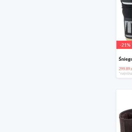
-
21
%
299.89 z
*najniższ