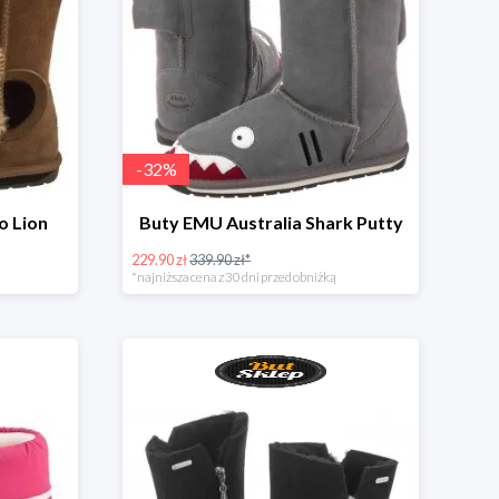
-
32
%
o Lion
Buty EMU Australia Shark Putty
229.90 zł
339.90 zł*
*najniższa cena z 30 dni przed obniżką