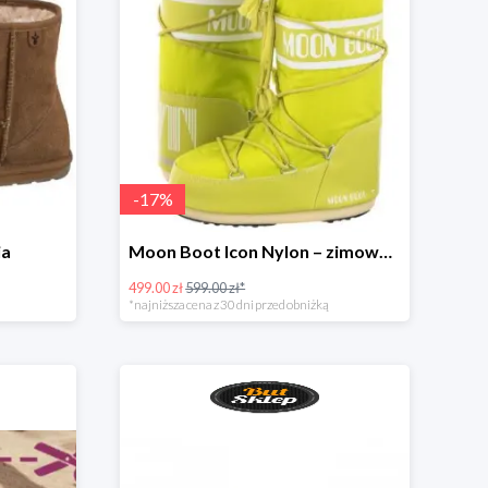
-
17
%
ia
Moon Boot Icon Nylon – zimowe śniegowce dla dzieci
499.00 zł
599.00 zł*
*najniższa cena z 30 dni przed obniżką