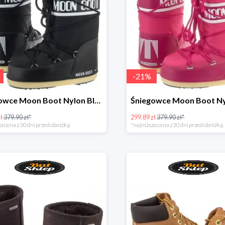
-
21
%
Śniegowce Moon Boot Nylon Black Kids
ł
379.90 zł*
299.89 zł
379.90 zł*
a cena z 30 dni przed obniżką
*najniższa cena z 30 dni przed obniżką