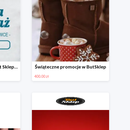
Zimowa wyprzedaż w But Sklep do -40%
Świąteczne promocje w ButSklep
400.00 zł