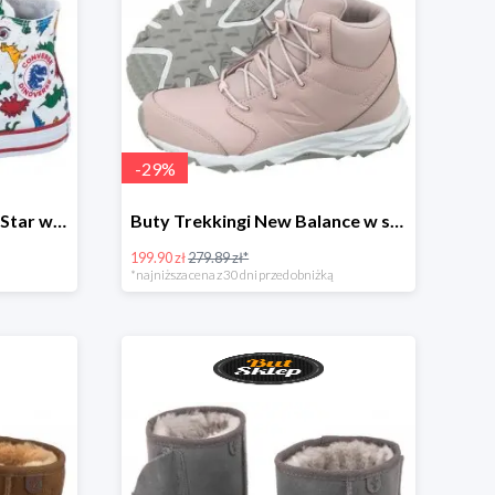
-
29
%
Trampki Converse CT All Star w super cenie
Buty Trekkingi New Balance w super cenie
199.90 zł
279.89 zł*
*najniższa cena z 30 dni przed obniżką