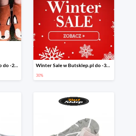
Dzień Dziecka w But Sklep do -20%
Winter Sale w Butsklep.pl do -30%
30%