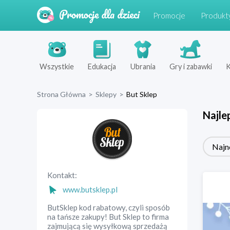
Promocje
Produkt
Wszystkie
Edukacja
Ubrania
Gry i zabawki
K
Strona Główna
>
Sklepy
>
But Sklep
Najle
Najn
Kontakt:
www.butsklep.pl
ButSklep kod rabatowy, czyli sposób
na tańsze zakupy! But Sklep to firma
zajmującą się wysyłkową sprzedażą