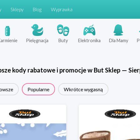
y
Sklepy
Blog
Wyprawka
armienie
Pielęgnacja
Buty
Elektronika
Dla Mamy
P
psze kody rabatowe i promocje w
But Sklep
—
Sier
owsze
Popularne
Wkrótce wygasną