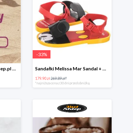
-
33
%
Letnie cięcie cen w ButSklep.pl do -30%
Sandałki Melissa Mar Sandal + Mickey pachnące gumą balonową!
179.90 zł
269.89 zł*
*najniższa cena z 30 dni przed obniżką