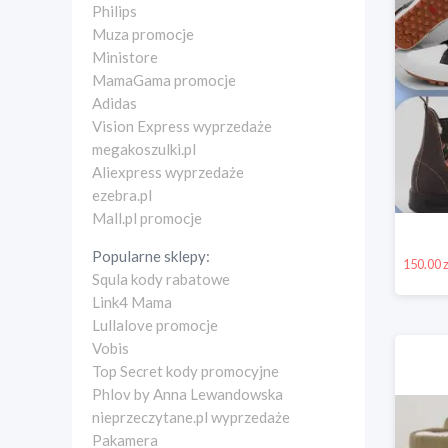
Philips
Muza promocje
Ministore
MamaGama promocje
Adidas
Vision Express wyprzedaże
megakoszulki.pl
Aliexpress wyprzedaże
ezebra.pl
Mall.pl promocje
Popularne sklepy:
150.00 z
Squla kody rabatowe
Link4 Mama
Lullalove promocje
Vobis
Top Secret kody promocyjne
Phlov by Anna Lewandowska
nieprzeczytane.pl wyprzedaże
Pakamera