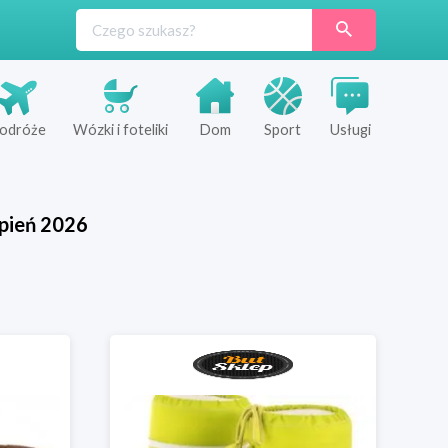
odróże
Wózki i foteliki
Dom
Sport
Usługi
pień
2026