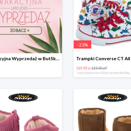
-
23
%
Wakacyjna Wyprzedaż w ButSklep.pl do -25
169.90 zł
219.90 zł*
*najniższa cena z 30 dni przed obniżką