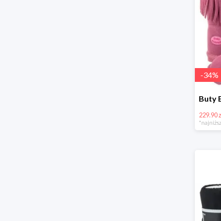
-
34
%
229.90 z
*najniższ