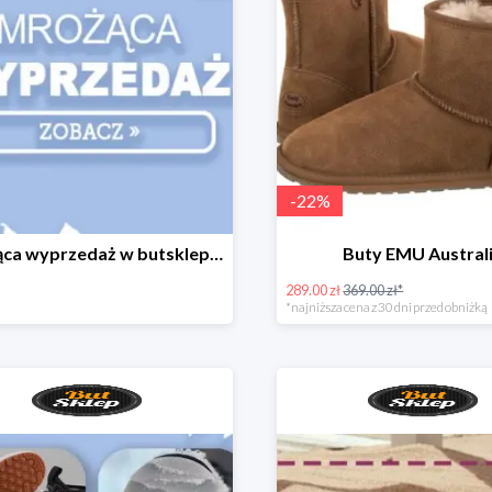
-
22
%
Mrożąca wyprzedaż w butsklep.pl
Buty EMU Austral
289.00 zł
369.00 zł*
*najniższa cena z 30 dni przed obniżką