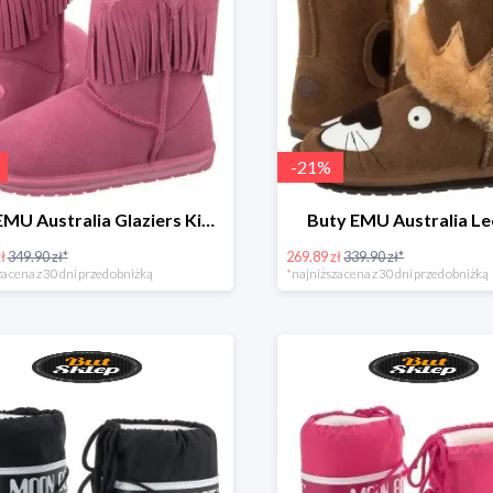
-
21
%
Buty EMU Australia Glaziers Kids Bubblegum
Buty EMU Australia Le
ł
349.90 zł*
269.89 zł
339.90 zł*
a cena z 30 dni przed obniżką
*najniższa cena z 30 dni przed obniżką