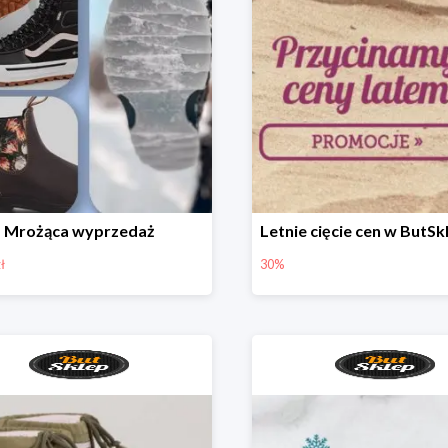
Mrożąca wyprzedaż
ł
30%