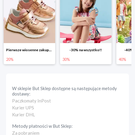
Pierwsze wiosenne zakupy -20%
-30% na wszystko!!
-40% n
20%
30%
40%
W sklepie
But Sklep
dostępne są następujące metody
dostawy:
Paczkomaty InPost
Kurier UPS
Kurier DHL
Metody płatności w
But Sklep
:
Za pobraniem