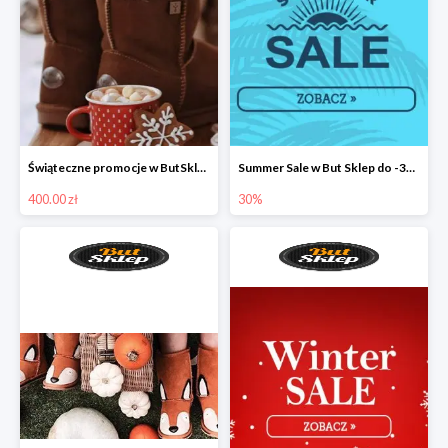
Świąteczne promocje w ButSklep
Summer Sale w But Sklep do -30%
400.00 zł
30%