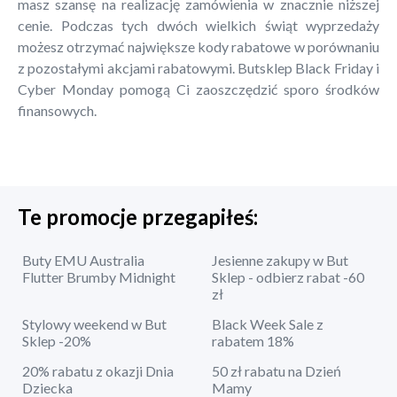
masz szansę na realizację zamówienia w znacznie niższej
cenie. Podczas tych dwóch wielkich świąt wyprzedaży
możesz otrzymać największe kody rabatowe w porównaniu
z pozostałymi akcjami rabatowymi. Butsklep Black Friday i
Cyber Monday pomogą Ci zaoszczędzić sporo środków
finansowych.
Te promocje przegapiłeś:
Buty EMU Australia
Jesienne zakupy w But
Flutter Brumby Midnight
Sklep - odbierz rabat -60
zł
Stylowy weekend w But
Black Week Sale z
Sklep -20%
rabatem 18%
20% rabatu z okazji Dnia
50 zł rabatu na Dzień
Dziecka
Mamy