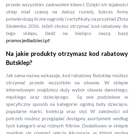
przede wszystkim zadowoleni klienci. Dzięki ich lojalności
sklep miał szansę na dalszy rozwój. Sukces firmy
potwierdzają liczne nagrody i certyfikaty, na przykład Złota
Siódemka 2016. Jeżeli chcesz otrzymać kod rabatowy do
tego sklepu, śledź na bieżąco naszą bazę
promocjedladzieci.pl
!
Na jakie produkty otrzymasz kod rabatowy
Butsklep?
Jak sama nazwa wskazuje, kod rabatowy Butsklep możesz
otrzymać przede wszystkim na obuwie. W sklepie
internetowym znajdziesz duży wybór obuwia damskiego,
męskiego oraz dziecięcego. Są one podzielone w
specyficzny sposób na kategorie: ogólną buty dziecięce,
popularne marki, kolekcja oraz styl. W zależności od
potrzeb możesz przeglądać dostępny asortyment według
tych kategorii oraz różnych filtrów. Dodatkowo w sklepie
znajduje się również sekcja Akcesoria, w której można