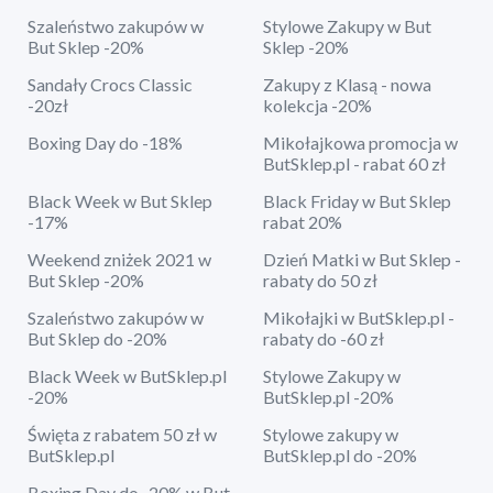
Szaleństwo zakupów w
Stylowe Zakupy w But
But Sklep -20%
Sklep -20%
Sandały Crocs Classic
Zakupy z Klasą - nowa
-20zł
kolekcja -20%
Boxing Day do -18%
Mikołajkowa promocja w
ButSklep.pl - rabat 60 zł
Black Week w But Sklep
Black Friday w But Sklep
-17%
rabat 20%
Weekend zniżek 2021 w
Dzień Matki w But Sklep -
But Sklep -20%
rabaty do 50 zł
Szaleństwo zakupów w
Mikołajki w ButSklep.pl -
But Sklep do -20%
rabaty do -60 zł
Black Week w ButSklep.pl
Stylowe Zakupy w
-20%
ButSklep.pl -20%
Święta z rabatem 50 zł w
Stylowe zakupy w
ButSklep.pl
ButSklep.pl do -20%
Boxing Day do -20% w But