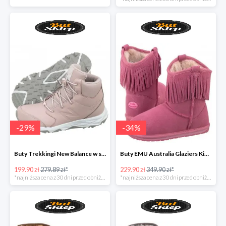
-
29
%
-
34
%
Buty Trekkingi New Balance w super cenie
Buty EMU Australia Glaziers Kids Bubblegum
199.90 zł
279.89 zł*
229.90 zł
349.90 zł*
*najniższa cena z 30 dni przed obniżką
*najniższa cena z 30 dni przed obniżką