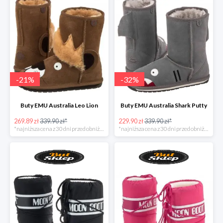
-
21
%
-
32
%
Buty EMU Australia Leo Lion
Buty EMU Australia Shark Putty
269.89 zł
339.90 zł*
229.90 zł
339.90 zł*
*najniższa cena z 30 dni przed obniżką
*najniższa cena z 30 dni przed obniżką