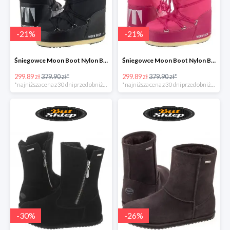
-
21
%
-
21
%
Śniegowce Moon Boot Nylon Black Kids
Śniegowce Moon Boot Nylon Bouganville Kids
299.89 zł
379.90 zł*
299.89 zł
379.90 zł*
*najniższa cena z 30 dni przed obniżką
*najniższa cena z 30 dni przed obniżką
-
30
%
-
26
%