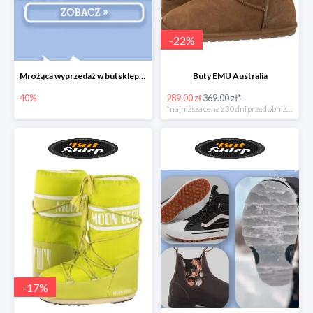
-
22
%
Mrożąca wyprzedaż w butsklep.pl
Buty EMU Australia
40%
289.00 zł
369.00 zł*
*najniższa cena z 30 dni przed obniżką
-
17
%