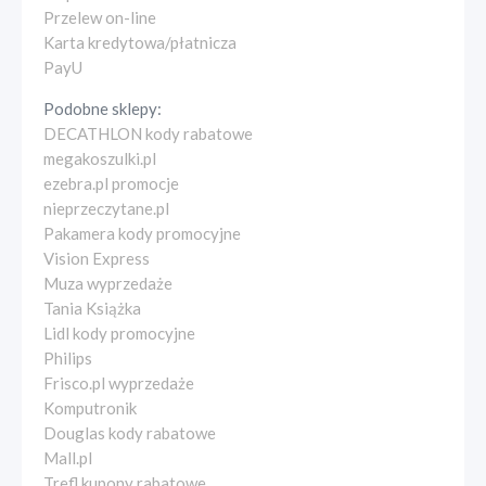
Przelew on-line
Karta kredytowa/płatnicza
PayU
Podobne sklepy:
DECATHLON kody rabatowe
megakoszulki.pl
ezebra.pl promocje
nieprzeczytane.pl
Pakamera kody promocyjne
Vision Express
Muza wyprzedaże
Tania Książka
Lidl kody promocyjne
Philips
Frisco.pl wyprzedaże
Komputronik
Douglas kody rabatowe
Mall.pl
Trefl kupony rabatowe