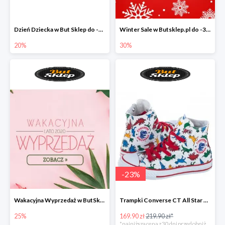
Dzień Dziecka w But Sklep do -20%
Winter Sale w Butsklep.pl do -30%
20%
30%
-
23
%
Wakacyjna Wyprzedaż w ButSklep.pl do -25
Trampki Converse CT All Star w super cenie
25%
169.90 zł
219.90 zł*
*najniższa cena z 30 dni przed obniżką