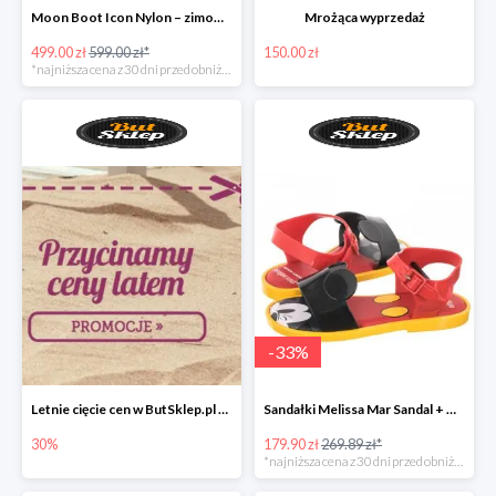
Moon Boot Icon Nylon – zimowe śniegowce dla dzieci
Mrożąca wyprzedaż
499.00 zł
599.00 zł*
150.00 zł
*najniższa cena z 30 dni przed obniżką
-
33
%
Letnie cięcie cen w ButSklep.pl do -30%
Sandałki Melissa Mar Sandal + Mickey pachnące gumą balonową!
30%
179.90 zł
269.89 zł*
*najniższa cena z 30 dni przed obniżką