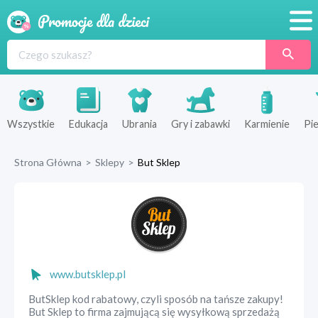
Promocje
Produkty
Sklepy
Wszystkie
Edukacja
Ubrania
Gry i zabawki
Karmienie
Pie
Blog
Strona Główna
>
Sklepy
>
But Sklep
Wyprawka
www.butsklep.pl
ButSklep kod rabatowy, czyli sposób na tańsze zakupy!
But Sklep to firma zajmującą się wysyłkową sprzedażą