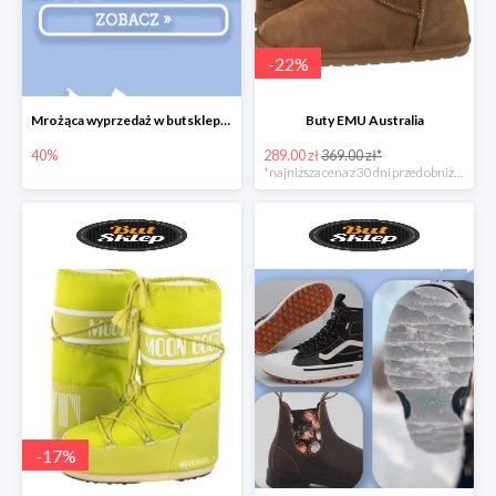
-
22
%
Mrożąca wyprzedaż w butsklep.pl
Buty EMU Australia
40%
289.00 zł
369.00 zł*
*najniższa cena z 30 dni przed obniżką
-
17
%