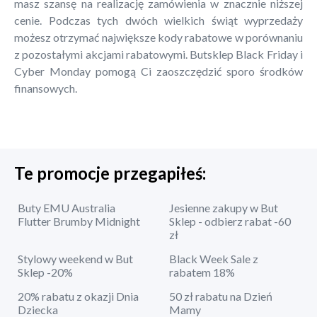
masz szansę na realizację zamówienia w znacznie niższej
cenie. Podczas tych dwóch wielkich świąt wyprzedaży
możesz otrzymać największe kody rabatowe w porównaniu
z pozostałymi akcjami rabatowymi. Butsklep Black Friday i
Cyber Monday pomogą Ci zaoszczędzić sporo środków
finansowych.
Te promocje przegapiłeś:
Buty EMU Australia
Jesienne zakupy w But
Flutter Brumby Midnight
Sklep - odbierz rabat -60
zł
Stylowy weekend w But
Black Week Sale z
Sklep -20%
rabatem 18%
20% rabatu z okazji Dnia
50 zł rabatu na Dzień
Dziecka
Mamy