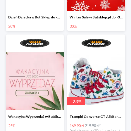
Dzień Dziecka w But Sklep do -20%
Winter Sale w Butsklep.pl do -30%
20%
30%
-
23
%
Wakacyjna Wyprzedaż w ButSklep.pl do -25
Trampki Converse CT All Star w super cenie
25%
169.90 zł
219.90 zł*
*najniższa cena z 30 dni przed obniżką