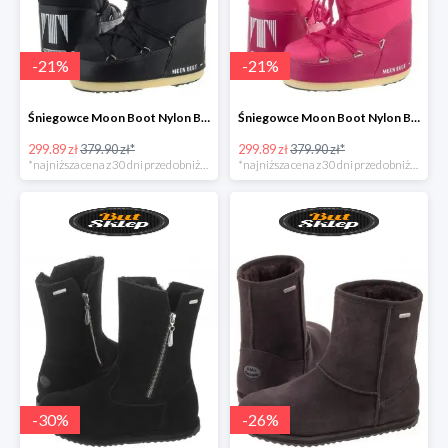
-
21
%
-
21
%
Śniegowce Moon Boot Nylon Black Kids
Śniegowce Moon Boot Nylon Bouganville Kids
299.89 zł
379.90 zł*
299.89 zł
379.90 zł*
*najniższa cena z 30 dni przed obniżką
*najniższa cena z 30 dni przed obniżką
-
30
%
-
26
%