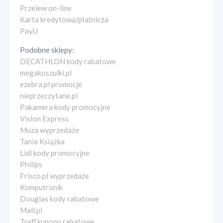
Przelew on-line
Karta kredytowa/płatnicza
PayU
Podobne sklepy:
DECATHLON kody rabatowe
megakoszulki.pl
ezebra.pl promocje
nieprzeczytane.pl
Pakamera kody promocyjne
Vision Express
Muza wyprzedaże
Tania Książka
Lidl kody promocyjne
Philips
Frisco.pl wyprzedaże
Komputronik
Douglas kody rabatowe
Mall.pl
Trefl kupony rabatowe