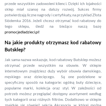
przede wszystkim zadowoleni klienci. Dzięki ich lojalności
sklep miał szansę na dalszy rozwój. Sukces firmy
potwierdzają liczne nagrody i certyfikaty, na przykład Złota
Siódemka 2016. Jeżeli chcesz otrzymać kod rabatowy do
tego sklepu, śledź na bieżąco naszą bazę
promocjedladzieci.pl
!
Na jakie produkty otrzymasz kod rabatowy
Butsklep?
Jak sama nazwa wskazuje, kod rabatowy Butsklep możesz
otrzymać przede wszystkim na obuwie. W sklepie
internetowym znajdziesz duży wybór obuwia damskiego,
męskiego oraz dziecięcego. Są one podzielone w
specyficzny sposób na kategorie: ogólną buty dziecięce,
popularne marki, kolekcja oraz styl. W zależności od
potrzeb możesz przeglądać dostępny asortyment według
tych kategorii oraz różnych filtrów. Dodatkowo w sklepie
znajduje się również sekcja Akcesoria, w której można