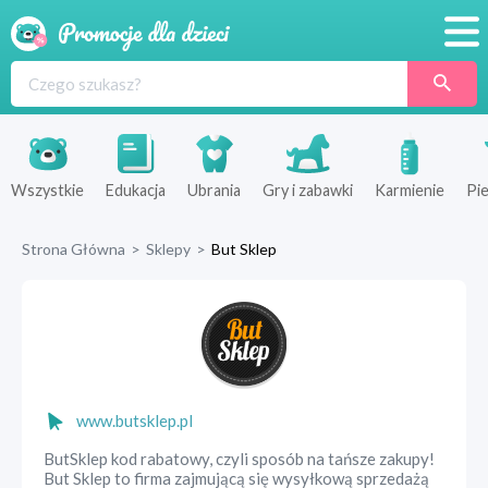
Promocje
Produkty
Sklepy
Wszystkie
Edukacja
Ubrania
Gry i zabawki
Karmienie
Pie
Blog
Strona Główna
>
Sklepy
>
But Sklep
Wyprawka
www.butsklep.pl
ButSklep kod rabatowy, czyli sposób na tańsze zakupy!
But Sklep to firma zajmującą się wysyłkową sprzedażą