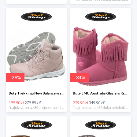
-
29
%
-
34
%
Buty Trekkingi New Balance w super cenie
Buty EMU Australia Glaziers Kids Bubblegum
199.90 zł
279.89 zł*
229.90 zł
349.90 zł*
*najniższa cena z 30 dni przed obniżką
*najniższa cena z 30 dni przed obniżką