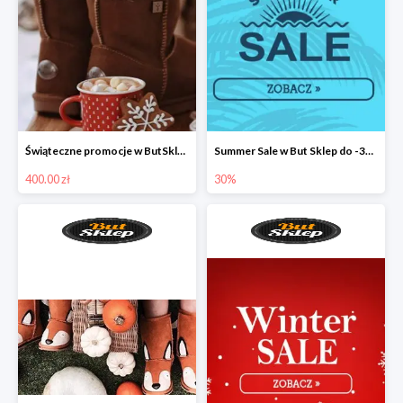
Świąteczne promocje w ButSklep
Summer Sale w But Sklep do -30%
400.00 zł
30%