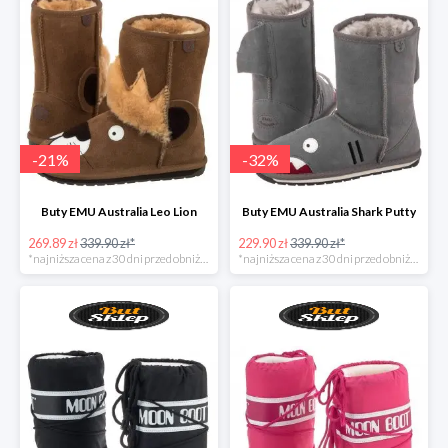
-
21
%
-
32
%
Buty EMU Australia Leo Lion
Buty EMU Australia Shark Putty
269.89 zł
339.90 zł*
229.90 zł
339.90 zł*
*najniższa cena z 30 dni przed obniżką
*najniższa cena z 30 dni przed obniżką