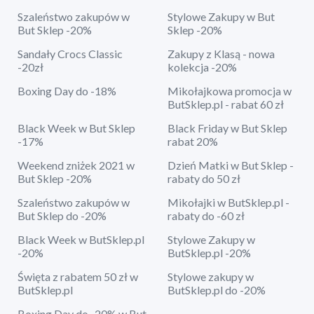
Szaleństwo zakupów w
Stylowe Zakupy w But
But Sklep -20%
Sklep -20%
Sandały Crocs Classic
Zakupy z Klasą - nowa
-20zł
kolekcja -20%
Boxing Day do -18%
Mikołajkowa promocja w
ButSklep.pl - rabat 60 zł
Black Week w But Sklep
Black Friday w But Sklep
-17%
rabat 20%
Weekend zniżek 2021 w
Dzień Matki w But Sklep -
But Sklep -20%
rabaty do 50 zł
Szaleństwo zakupów w
Mikołajki w ButSklep.pl -
But Sklep do -20%
rabaty do -60 zł
Black Week w ButSklep.pl
Stylowe Zakupy w
-20%
ButSklep.pl -20%
Święta z rabatem 50 zł w
Stylowe zakupy w
ButSklep.pl
ButSklep.pl do -20%
Boxing Day do -20% w But