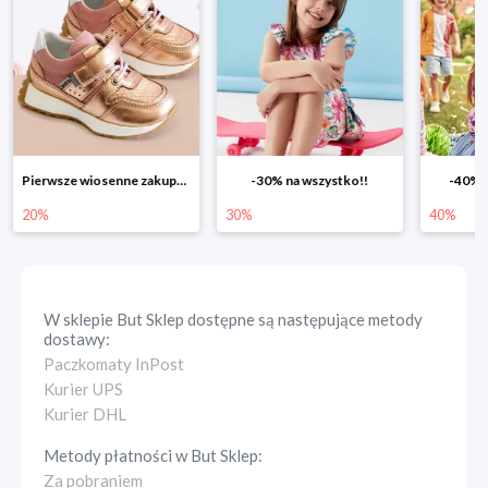
Pierwsze wiosenne zakupy -20%
-30% na wszystko!!
-40% n
20%
30%
40%
W sklepie
But Sklep
dostępne są następujące metody
dostawy:
Paczkomaty InPost
Kurier UPS
Kurier DHL
Metody płatności w
But Sklep
:
Za pobraniem