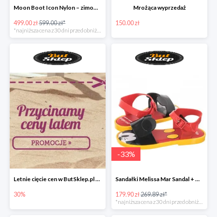
Moon Boot Icon Nylon – zimowe śniegowce dla dzieci
Mrożąca wyprzedaż
499.00 zł
599.00 zł*
150.00 zł
*najniższa cena z 30 dni przed obniżką
-
33
%
Letnie cięcie cen w ButSklep.pl do -30%
Sandałki Melissa Mar Sandal + Mickey pachnące gumą balonową!
30%
179.90 zł
269.89 zł*
*najniższa cena z 30 dni przed obniżką