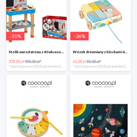
-
31
%
-
36
%
Stolik warsztatowy z 40 akcesoriami duży Brico ‘Kids, Janod
Wózek drewniany z klockami do ciągnięcia Pure, Janod UO
339.00 zł
490.00 zł*
61.00 zł
95.00 zł*
*najniższa cena z 30 dni przed obniżką
*najniższa cena z 30 dni przed obniżką