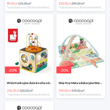
89.00 zł
125.00 zł*
214.00 zł
299.00 zł*
*najniższa cena z 30 dni przed obniżką
*najniższa cena z 30 dni przed obniżką
-
20
%
-
20
%
Wielofunkcyjna duża kostka edukacyjna z pętlą,18 m+, Janod UO
Skip Hop Mata edukacyjna Warzywniak -20%
256.00 zł
320.00 zł*
359.00 zł
449.00 zł*
*najniższa cena z 30 dni przed obniżką
*najniższa cena z 30 dni przed obniżką