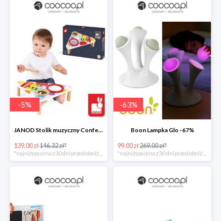
-
5
%
-
63
%
JANOD Stolik muzyczny Confetti
Boon Lampka Glo -67%
139.00 zł
146.32 zł*
99.00 zł
269.00 zł*
*najniższa cena z 30 dni przed obniżką
*najniższa cena z 30 dni przed obniżką