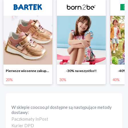
-30% na wszystko!!
-40% na drugą sztukę
Wiosenn
30%
40%
25%
W sklepie
coocoo.pl
dostępne są następujące metody
dostawy:
Paczkomaty InPost
Kurier DPD