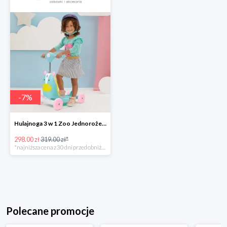
-
7
%
Hulajnoga 3 w 1 Zoo Jednorożec w super cenie
298.00 zł
319.00 zł*
*najniższa cena z 30 dni przed obniżką
Polecane promocje