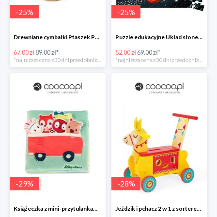
-
25
%
-
25
%
Drewniane cymbałki Ptaszek Pure, Janod UO
Puzzle edukacyjne Układ słoneczny 100 elementów, Janod UO
67.00 zł
89.00 zł*
52.00 zł
69.00 zł*
*najniższa cena z 30 dni przed obniżką
*najniższa cena z 30 dni przed obniżką
-
29
%
-
28
%
Książeczka z mini-przytulankami wielofunkcyjna "Louise i przyjaciele" LILLIPUTIENS UO
Jeździk i pchacz 2 w 1 z sorterem kształtów Lama, Janod UO