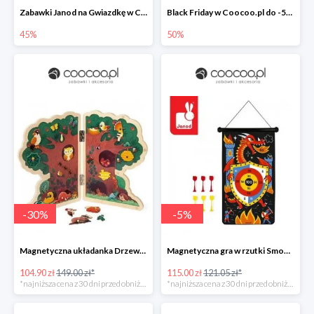
Zabawki Janod na Gwiazdkę w Coocoo.pl do -45%
Black Friday w Coocoo.pl do -50%
45%
50%
-
30
%
-
5
%
Magnetyczna układanka Drzewo, 3+, Janod UO
Magnetyczna gra w rzutki Smoki, Janod
104.90 zł
149.00 zł*
115.00 zł
121.05 zł*
*najniższa cena z 30 dni przed obniżką
*najniższa cena z 30 dni przed obniżką