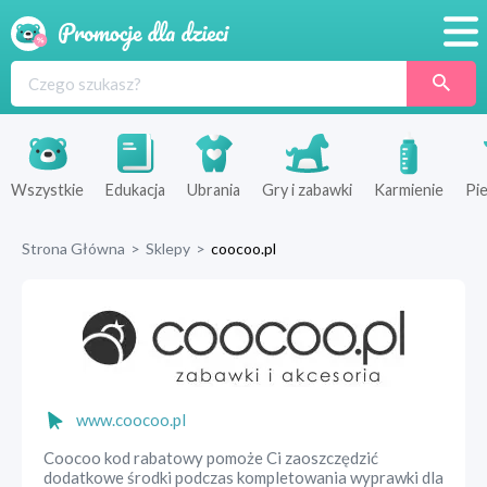
Promocje
Produkty
Sklepy
Wszystkie
Edukacja
Ubrania
Gry i zabawki
Karmienie
Pie
Blog
Strona Główna
>
Sklepy
>
coocoo.pl
Wyprawka
www.coocoo.pl
Coocoo kod rabatowy pomoże Ci zaoszczędzić
dodatkowe środki podczas kompletowania wyprawki dla