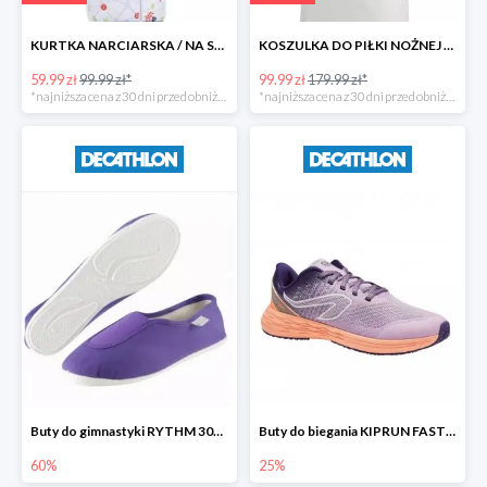
KURTKA NARCIARSKA / NA SANKI WARM REVERSE DLA MALUCHÓW WEDZE
KOSZULKA DO PIŁKI NOŻNEJ REAL MADRYT -44%
59.99 zł
99.99 zł*
99.99 zł
179.99 zł*
*najniższa cena z 30 dni przed obniżką
*najniższa cena z 30 dni przed obniżką
Buty do gimnastyki RYTHM 300 dla dzieci DOMYOS
Buty do biegania KIPRUN FAST dla dzieci KALENJI
60%
25%