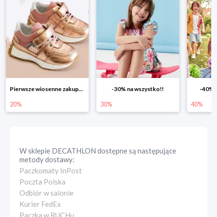
Pierwsze wiosenne zakupy -20%
-30% na wszystko!!
-40% n
20%
30%
40%
W sklepie
DECATHLON
dostępne są następujące
metody dostawy:
Paczkomaty InPost
Poczta Polska
Odbiór w salonie
Kurier FedEx
Paczka w RUCHu