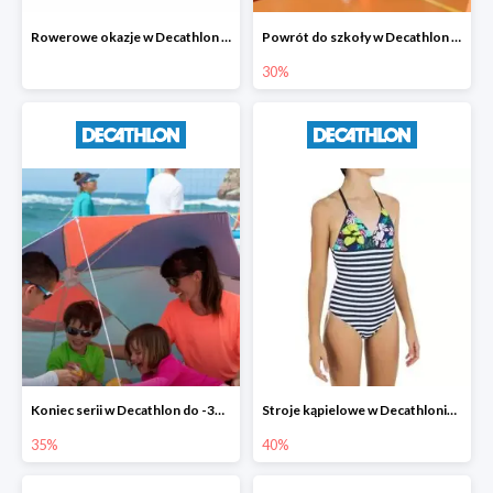
Rowerowe okazje w Decathlon do -35%
Powrót do szkoły w Decathlon do -30%
30%
Koniec serii w Decathlon do -35%
Stroje kąpielowe w Decathlonie do -40%
35%
40%