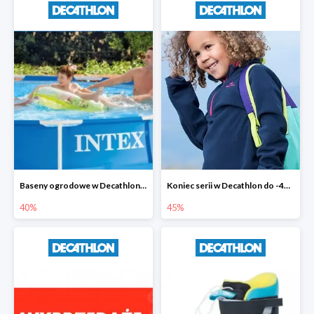
Baseny ogrodowe w Decathlonie do -40%
Koniec serii w Decathlon do -45%
40%
45%