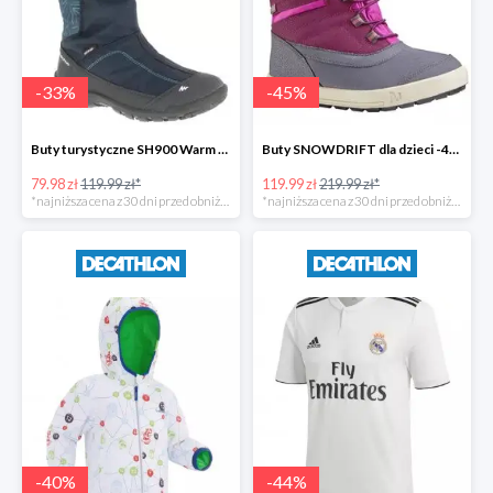
-
33
%
-
45
%
Buty turystyczne SH900 Warm dla dzieci -33%
Buty SNOWDRIFT dla dzieci -45%
79.98 zł
119.99 zł*
119.99 zł
219.99 zł*
*najniższa cena z 30 dni przed obniżką
*najniższa cena z 30 dni przed obniżką
-
40
%
-
44
%