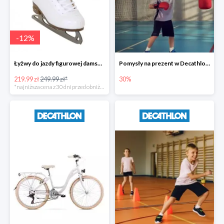
-
12
%
Łyżwy do jazdy figurowej damskie Broyx PRIMA BIAŁE
Pomysły na prezent w Decathlonie do -30%
219.99 zł
249.99 zł*
30%
*najniższa cena z 30 dni przed obniżką