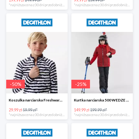
*najniższa cena z 30 dni przed obniżką
*najniższa cena z 30 dni przed obniżką
-
50
%
-
25
%
Koszulka narciarska Freshwarm 1/2 zip WEDZE dla dzieci -50%
Kurtka narciarska 500 WEDZE dla dzieci -25%
29.99 zł
59.99 zł*
149.99 zł
199.99 zł*
*najniższa cena z 30 dni przed obniżką
*najniższa cena z 30 dni przed obniżką