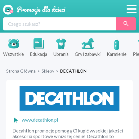
Promocje
Produkty
Sklepy
Wszystkie
Edukacja
Ubrania
Gry i zabawki
Karmienie
Pie
Blog
Strona Główna
>
Sklepy
>
DECATHLON
Wyprawka
www.decathlon.pl
Decahtlon promocje pomogą Ci kupić wysokiej jakości
akcesoria sportowe w niższej cenie! Decathlon to