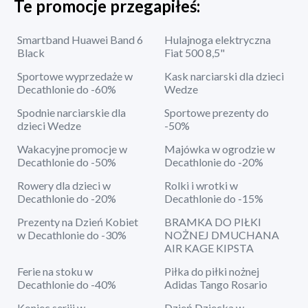
Te promocje przegapiłeś:
Smartband Huawei Band 6
Hulajnoga elektryczna
Black
Fiat 500 8,5"
Sportowe wyprzedaże w
Kask narciarski dla dzieci
Decathlonie do -60%
Wedze
Spodnie narciarskie dla
Sportowe prezenty do
dzieci Wedze
-50%
Wakacyjne promocje w
Majówka w ogrodzie w
Decathlonie do -50%
Decathlonie do -20%
Rowery dla dzieci w
Rolki i wrotki w
Decathlonie do -20%
Decathlonie do -15%
Prezenty na Dzień Kobiet
BRAMKA DO PIŁKI
w Decathlonie do -30%
NOŻNEJ DMUCHANA
AIR KAGE KIPSTA
Ferie na stoku w
Piłka do piłki nożnej
Decathlonie do -40%
Adidas Tango Rosario
Koniec seriii w
Dzień Dziecka w