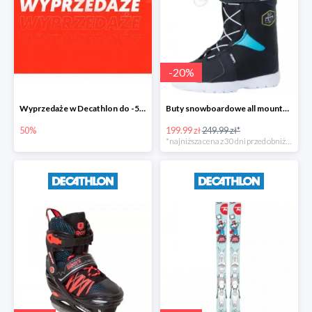
-
20
%
Wyprzedaże w Decathlon do -50%
Buty snowboardowe all mountain/freestyle Indy 300 dla dzieci -20%
50%
199.99 zł
249.99 zł*
*najniższa cena z 30 dni przed obniżką