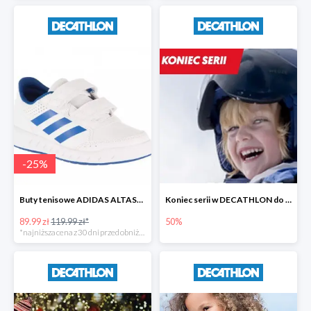
-
25
%
Buty tenisowe ADIDAS ALTASPORT dla dzieci
Koniec serii w DECATHLON do -50%
89.99 zł
119.99 zł*
50%
*najniższa cena z 30 dni przed obniżką