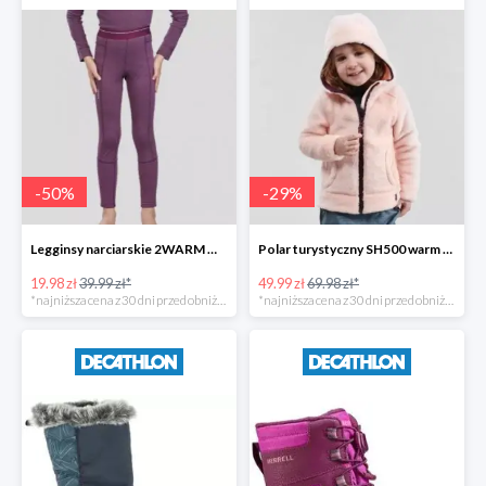
-
50
%
-
29
%
Legginsy narciarskie 2WARM WEDZE dla dzieci -50%
Polar turystyczny SH500 warm Quechua dla dzieci -28%
19.98 zł
39.99 zł*
49.99 zł
69.98 zł*
*najniższa cena z 30 dni przed obniżką
*najniższa cena z 30 dni przed obniżką