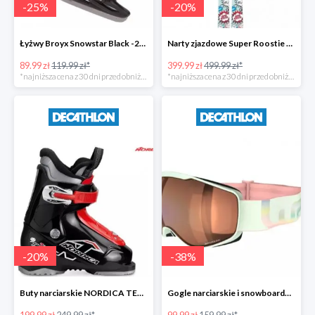
-
25
%
-
20
%
Łyżwy Broyx Snowstar Black -25%
Narty zjazdowe Super Roostie X-KID 4 -20%
89.99 zł
119.99 zł*
399.99 zł
499.99 zł*
*najniższa cena z 30 dni przed obniżką
*najniższa cena z 30 dni przed obniżką
-
20
%
-
38
%
Buty narciarskie NORDICA TEAM 1 JR -20%
Gogle narciarskie i snowboardowe G 900 dla dorosłych i dzieci -37%
199.99 zł
249.99 zł*
99.99 zł
159.99 zł*