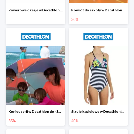
Rowerowe okazje w Decathlon do -35%
Powrót do szkoły w Decathlon do -30%
30%
Koniec serii w Decathlon do -35%
Stroje kąpielowe w Decathlonie do -40%
35%
40%