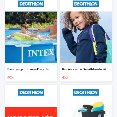
Baseny ogrodowe w Decathlonie do -40%
Koniec serii w Decathlon do -45%
40%
45%