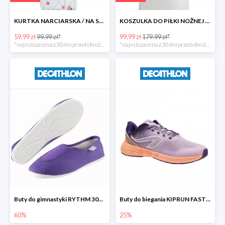
KURTKA NARCIARSKA / NA SANKI WARM REVERSE DLA MALUCHÓW WEDZE
KOSZULKA DO PIŁKI NOŻNEJ REAL MADRYT -44%
59.99 zł
99.99 zł*
99.99 zł
179.99 zł*
*najniższa cena z 30 dni przed obniżką
*najniższa cena z 30 dni przed obniżką
Buty do gimnastyki RYTHM 300 dla dzieci DOMYOS
Buty do biegania KIPRUN FAST dla dzieci KALENJI
60%
25%