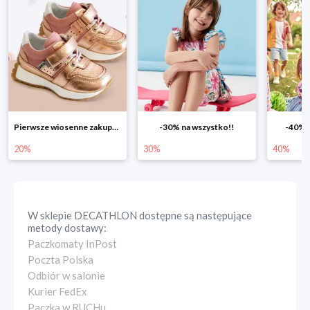
-30% na wszystko!!
-40% na drugą sztukę
Wiosenn
30%
40%
25%
W sklepie
DECATHLON
dostępne są następujące
metody dostawy:
Paczkomaty InPost
Poczta Polska
Odbiór w salonie
Kurier FedEx
Paczka w RUCHu