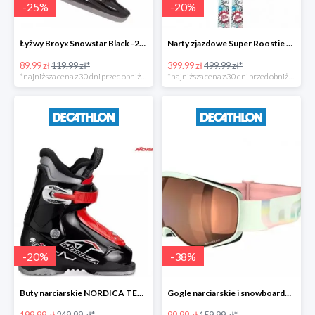
-
25
%
-
20
%
Łyżwy Broyx Snowstar Black -25%
Narty zjazdowe Super Roostie X-KID 4 -20%
89.99 zł
119.99 zł*
399.99 zł
499.99 zł*
*najniższa cena z 30 dni przed obniżką
*najniższa cena z 30 dni przed obniżką
-
20
%
-
38
%
Buty narciarskie NORDICA TEAM 1 JR -20%
Gogle narciarskie i snowboardowe G 900 dla dorosłych i dzieci -37%
199.99 zł
249.99 zł*
99.99 zł
159.99 zł*