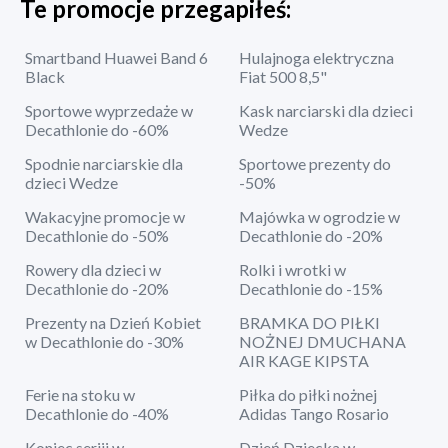
Te promocje przegapiłeś:
Smartband Huawei Band 6
Hulajnoga elektryczna
Black
Fiat 500 8,5"
Sportowe wyprzedaże w
Kask narciarski dla dzieci
Decathlonie do -60%
Wedze
Spodnie narciarskie dla
Sportowe prezenty do
dzieci Wedze
-50%
Wakacyjne promocje w
Majówka w ogrodzie w
Decathlonie do -50%
Decathlonie do -20%
Rowery dla dzieci w
Rolki i wrotki w
Decathlonie do -20%
Decathlonie do -15%
Prezenty na Dzień Kobiet
BRAMKA DO PIŁKI
w Decathlonie do -30%
NOŻNEJ DMUCHANA
AIR KAGE KIPSTA
Ferie na stoku w
Piłka do piłki nożnej
Decathlonie do -40%
Adidas Tango Rosario
Koniec seriii w
Dzień Dziecka w