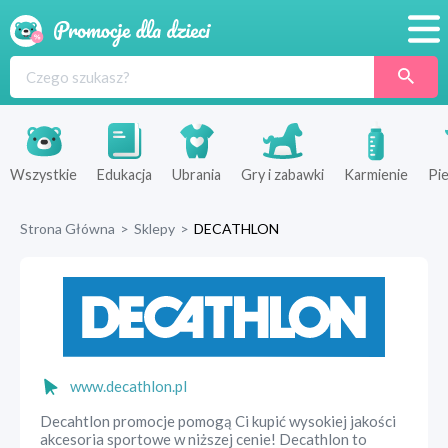
Promocje
Produkty
Sklepy
Wszystkie
Edukacja
Ubrania
Gry i zabawki
Karmienie
Pie
Blog
Strona Główna
>
Sklepy
>
DECATHLON
Wyprawka
www.decathlon.pl
Decahtlon promocje pomogą Ci kupić wysokiej jakości
akcesoria sportowe w niższej cenie! Decathlon to