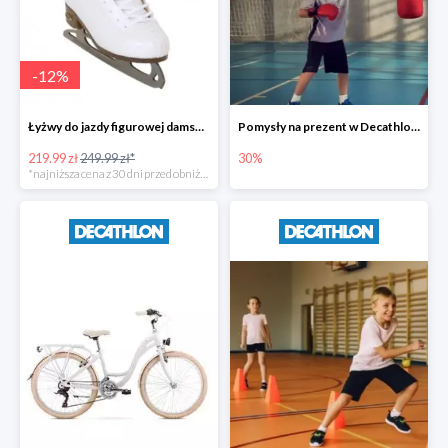
-
12
%
Łyżwy do jazdy figurowej damskie Broyx PRIMA BIAŁE
Pomysły na prezent w Decathlonie do -30%
219.99 zł
249.99 zł*
30%
*najniższa cena z 30 dni przed obniżką