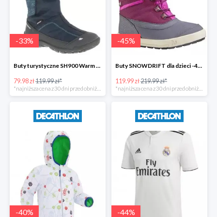
-
33
%
-
45
%
Buty turystyczne SH900 Warm dla dzieci -33%
Buty SNOWDRIFT dla dzieci -45%
79.98 zł
119.99 zł*
119.99 zł
219.99 zł*
*najniższa cena z 30 dni przed obniżką
*najniższa cena z 30 dni przed obniżką
-
40
%
-
44
%