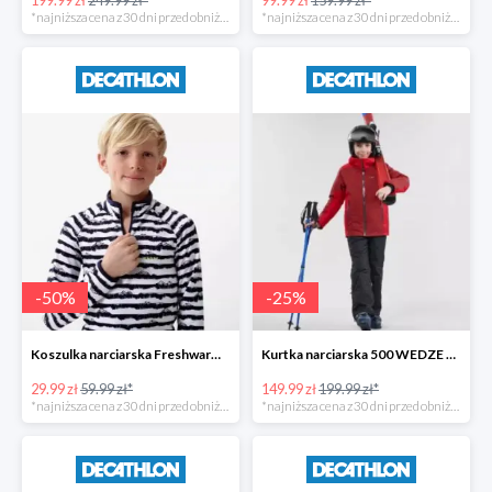
*najniższa cena z 30 dni przed obniżką
*najniższa cena z 30 dni przed obniżką
-
50
%
-
25
%
Koszulka narciarska Freshwarm 1/2 zip WEDZE dla dzieci -50%
Kurtka narciarska 500 WEDZE dla dzieci -25%
29.99 zł
59.99 zł*
149.99 zł
199.99 zł*
*najniższa cena z 30 dni przed obniżką
*najniższa cena z 30 dni przed obniżką