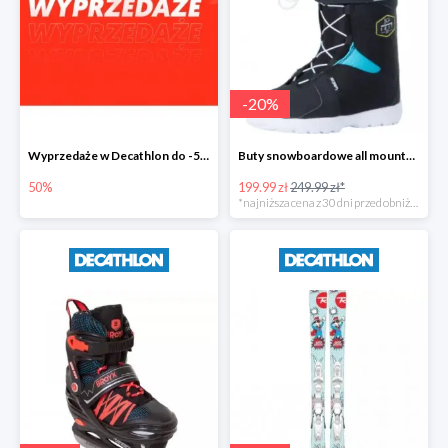
-
20
%
Wyprzedaże w Decathlon do -50%
Buty snowboardowe all mountain/freestyle Indy 300 dla dzieci -20%
50%
199.99 zł
249.99 zł*
*najniższa cena z 30 dni przed obniżką