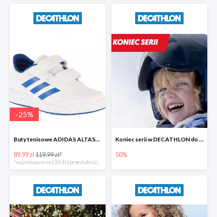
-
25
%
Buty tenisowe ADIDAS ALTASPORT dla dzieci
Koniec serii w DECATHLON do -50%
89.99 zł
119.99 zł*
50%
*najniższa cena z 30 dni przed obniżką