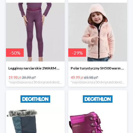
-
50
%
-
29
%
Legginsy narciarskie 2WARM WEDZE dla dzieci -50%
Polar turystyczny SH500 warm Quechua dla dzieci -28%
19.98 zł
39.99 zł*
49.99 zł
69.98 zł*
*najniższa cena z 30 dni przed obniżką
*najniższa cena z 30 dni przed obniżką