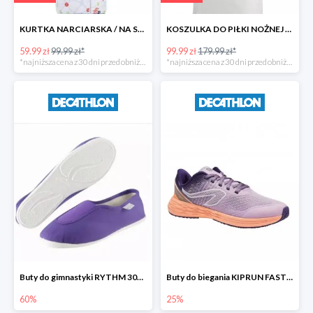
KURTKA NARCIARSKA / NA SANKI WARM REVERSE DLA MALUCHÓW WEDZE
KOSZULKA DO PIŁKI NOŻNEJ REAL MADRYT -44%
59.99 zł
99.99 zł*
99.99 zł
179.99 zł*
*najniższa cena z 30 dni przed obniżką
*najniższa cena z 30 dni przed obniżką
Buty do gimnastyki RYTHM 300 dla dzieci DOMYOS
Buty do biegania KIPRUN FAST dla dzieci KALENJI
60%
25%