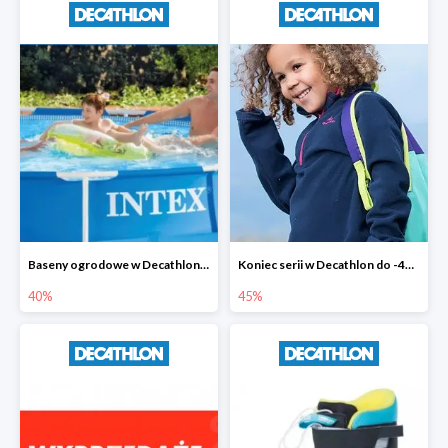
Baseny ogrodowe w Decathlonie do -40%
Koniec serii w Decathlon do -45%
40%
45%