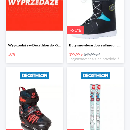
-
20
%
Wyprzedaże w Decathlon do -50%
Buty snowboardowe all mountain/freestyle Indy 300 dla dzieci -20%
50%
199.99 zł
249.99 zł*
*najniższa cena z 30 dni przed obniżką