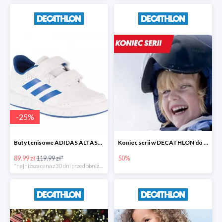
-
25
%
Buty tenisowe ADIDAS ALTASPORT dla dzieci
Koniec serii w DECATHLON do -50%
89.99 zł
119.99 zł*
50%
*najniższa cena z 30 dni przed obniżką