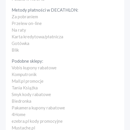
Metody płatności w
DECATHLON
:
Za pobraniem
Przelew on-line
Na raty
Karta kredytowa/płatnicza
Gotówka
Blik
Podobne sklepy:
Vobis kupony rabatowe
Komputronik
Mall.pl promocje
Tania Książka
Smyk kody rabatowe
Biedronka
Pakamera kupony rabatowe
4Home
ezebra.pl kody promocyjne
Mustache.pl