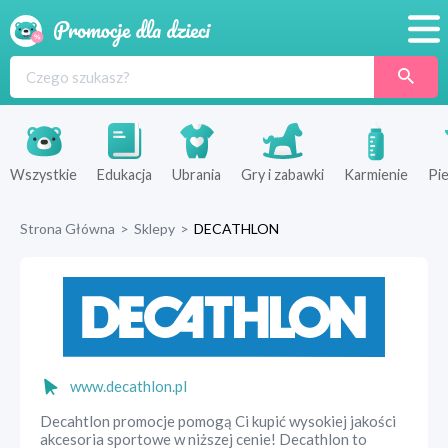
Promocje
Produkty
Sklepy
Wszystkie
Edukacja
Ubrania
Gry i zabawki
Karmienie
Pie
Blog
Strona Główna
>
Sklepy
>
DECATHLON
Wyprawka
www.decathlon.pl
Decahtlon promocje pomogą Ci kupić wysokiej jakości
akcesoria sportowe w niższej cenie! Decathlon to