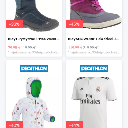
-
33
%
-
45
%
Buty turystyczne SH900 Warm dla dzieci -33%
Buty SNOWDRIFT dla dzieci -45%
79.98 zł
119.99 zł*
119.99 zł
219.99 zł*
*najniższa cena z 30 dni przed obniżką
*najniższa cena z 30 dni przed obniżką
-
40
%
-
44
%