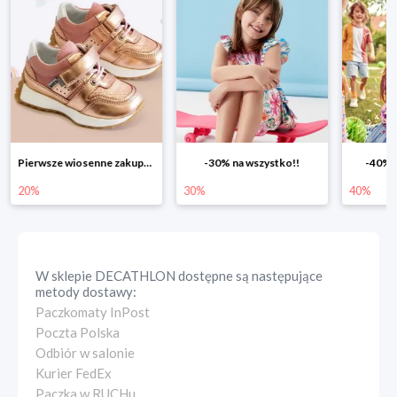
Pierwsze wiosenne zakupy -20%
-30% na wszystko!!
-40% n
20%
30%
40%
W sklepie
DECATHLON
dostępne są następujące
metody dostawy:
Paczkomaty InPost
Poczta Polska
Odbiór w salonie
Kurier FedEx
Paczka w RUCHu