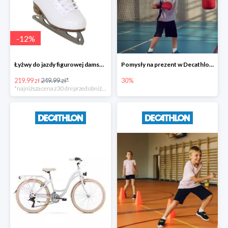
-
12
%
Łyżwy do jazdy figurowej damskie Broyx PRIMA BIAŁE
Pomysły na prezent w Decathlonie do -30%
219.99 zł
249.99 zł*
30%
*najniższa cena z 30 dni przed obniżką