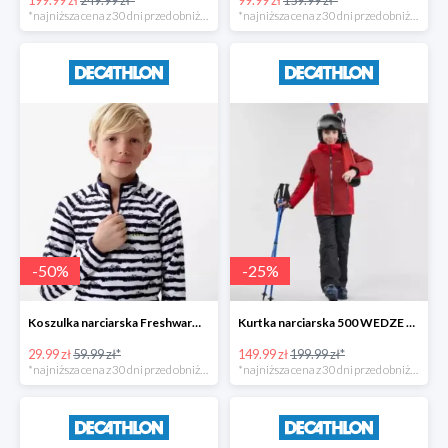
*najniższa cena z 30 dni przed obniżką
*najniższa cena z 30 dni przed obniżką
-
50
%
-
25
%
Koszulka narciarska Freshwarm 1/2 zip WEDZE dla dzieci -50%
Kurtka narciarska 500 WEDZE dla dzieci -25%
29.99 zł
59.99 zł*
149.99 zł
199.99 zł*
*najniższa cena z 30 dni przed obniżką
*najniższa cena z 30 dni przed obniżką