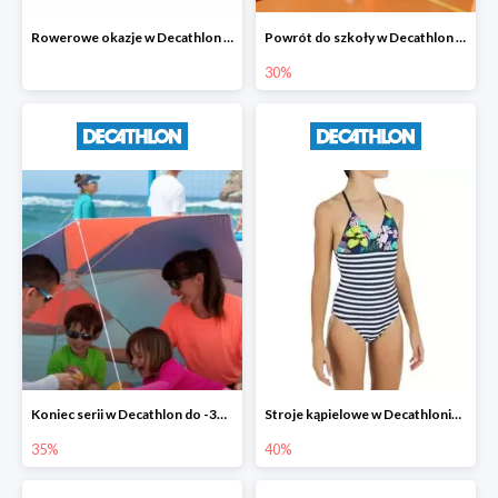
Rowerowe okazje w Decathlon do -35%
Powrót do szkoły w Decathlon do -30%
30%
Koniec serii w Decathlon do -35%
Stroje kąpielowe w Decathlonie do -40%
35%
40%