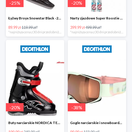
-
25
%
-
20
%
Łyżwy Broyx Snowstar Black -25%
Narty zjazdowe Super Roostie X-KID 4 -20%
89.99 zł
119.99 zł*
399.99 zł
499.99 zł*
*najniższa cena z 30 dni przed obniżką
*najniższa cena z 30 dni przed obniżką
-
20
%
-
38
%
Buty narciarskie NORDICA TEAM 1 JR -20%
Gogle narciarskie i snowboardowe G 900 dla dorosłych i dzieci -37%
199.99 zł
249.99 zł*
99.99 zł
159.99 zł*