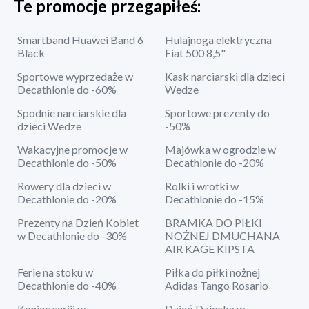
Te promocje przegapiłeś:
Smartband Huawei Band 6
Hulajnoga elektryczna
Black
Fiat 500 8,5"
Sportowe wyprzedaże w
Kask narciarski dla dzieci
Decathlonie do -60%
Wedze
Spodnie narciarskie dla
Sportowe prezenty do
dzieci Wedze
-50%
Wakacyjne promocje w
Majówka w ogrodzie w
Decathlonie do -50%
Decathlonie do -20%
Rowery dla dzieci w
Rolki i wrotki w
Decathlonie do -20%
Decathlonie do -15%
Prezenty na Dzień Kobiet
BRAMKA DO PIŁKI
w Decathlonie do -30%
NOŻNEJ DMUCHANA
AIR KAGE KIPSTA
Ferie na stoku w
Piłka do piłki nożnej
Decathlonie do -40%
Adidas Tango Rosario
Koniec seriii w
Dzień Dziecka w