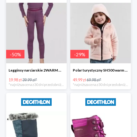
-
50
%
-
29
%
Legginsy narciarskie 2WARM WEDZE dla dzieci -50%
Polar turystyczny SH500 warm Quechua dla dzieci -28%
19.98 zł
39.99 zł*
49.99 zł
69.98 zł*
*najniższa cena z 30 dni przed obniżką
*najniższa cena z 30 dni przed obniżką