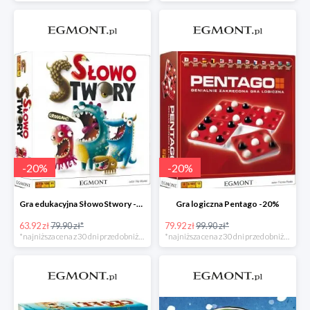
-
20
%
-
20
%
Gra edukacyjna SłowoStwory -20%
Gra logiczna Pentago -20%
63.92 zł
79.90 zł*
79.92 zł
99.90 zł*
*najniższa cena z 30 dni przed obniżką
*najniższa cena z 30 dni przed obniżką