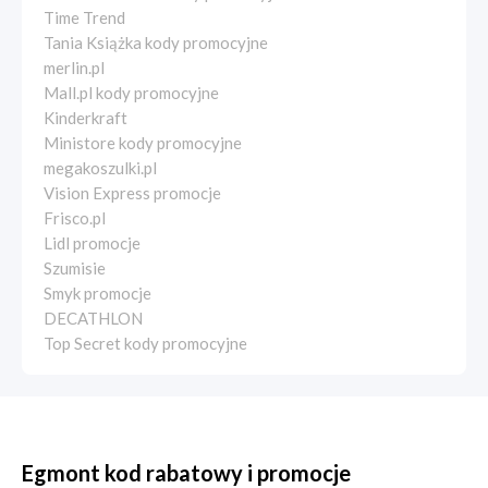
Time Trend
Tania Książka kody promocyjne
merlin.pl
Mall.pl kody promocyjne
Kinderkraft
Ministore kody promocyjne
megakoszulki.pl
Vision Express promocje
Frisco.pl
Lidl promocje
Szumisie
Smyk promocje
DECATHLON
Top Secret kody promocyjne
Egmont kod rabatowy i promocje