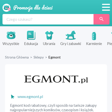
Promocje
Produkty
Sklepy
Wszystkie
Edukacja
Ubrania
Gry i zabawki
Karmienie
Pie
Blog
Strona Główna
>
Sklepy
>
Egmont
Wyprawka
www.egmont.pl
Egmont kod rabatowy, czyli sposób na tańsze zakupy
najpopularniejszych komiksów, czasopism i książek.