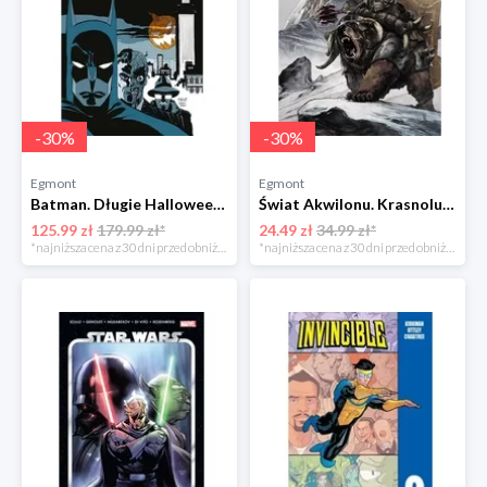
-
30
%
-
30
%
Egmont
Egmont
Batman. Długie Halloween Egmont
Świat Akwilonu. Krasnoludy. Jorun z Bractwa Kuźni. Tom 6 Egmont
125.99 zł
179.99 zł*
24.49 zł
34.99 zł*
*najniższa cena z 30 dni przed obniżką
*najniższa cena z 30 dni przed obniżką