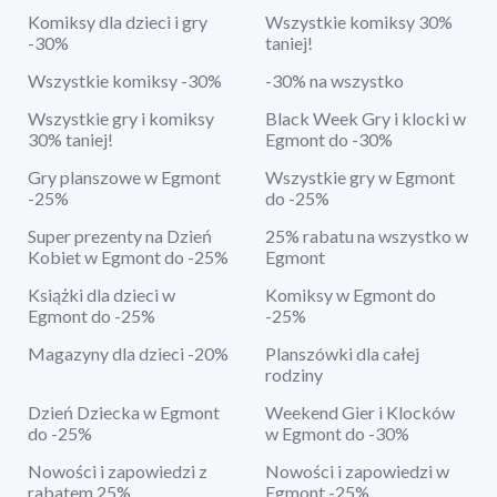
Komiksy dla dzieci i gry
Wszystkie komiksy 30%
-30%
taniej!
Wszystkie komiksy -30%
-30% na wszystko
Wszystkie gry i komiksy
Black Week Gry i klocki w
30% taniej!
Egmont do -30%
Gry planszowe w Egmont
Wszystkie gry w Egmont
-25%
do -25%
Super prezenty na Dzień
25% rabatu na wszystko w
Kobiet w Egmont do -25%
Egmont
Książki dla dzieci w
Komiksy w Egmont do
Egmont do -25%
-25%
Magazyny dla dzieci -20%
Planszówki dla całej
rodziny
Dzień Dziecka w Egmont
Weekend Gier i Klocków
do -25%
w Egmont do -30%
Nowości i zapowiedzi z
Nowości i zapowiedzi w
rabatem 25%
Egmont -25%