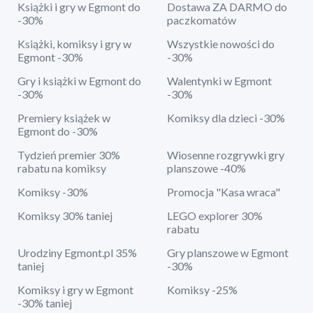
Książki i gry w Egmont do
Dostawa ZA DARMO do
-30%
paczkomatów
Książki, komiksy i gry w
Wszystkie nowości do
Egmont -30%
-30%
Gry i książki w Egmont do
Walentynki w Egmont
-30%
-30%
Premiery książek w
Komiksy dla dzieci -30%
Egmont do -30%
Tydzień premier 30%
Wiosenne rozgrywki gry
rabatu na komiksy
planszowe -40%
Komiksy -30%
Promocja "Kasa wraca"
Komiksy 30% taniej
LEGO explorer 30%
rabatu
Urodziny Egmont.pl 35%
Gry planszowe w Egmont
taniej
-30%
Komiksy i gry w Egmont
Komiksy -25%
-30% taniej