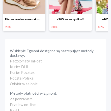
-30% na wszystko!!
-40% na drugą sztukę
Wiosenn
30%
40%
25%
W sklepie
Egmont
dostępne są następujące metody
dostawy:
Paczkomaty InPost
Kurier DHL
Kurier Pocztex
Poczta Polska
Odbiór w salonie
Metody płatności w
Egmont
:
Za pobraniem
Przelew on-line
PayU