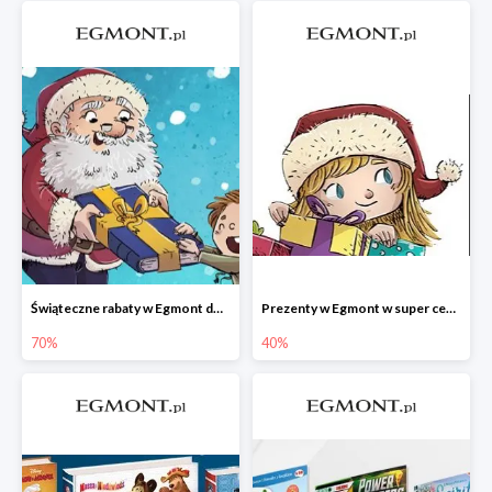
Świąteczne rabaty w Egmont do -70%
Prezenty w Egmont w super cenach
70%
40%