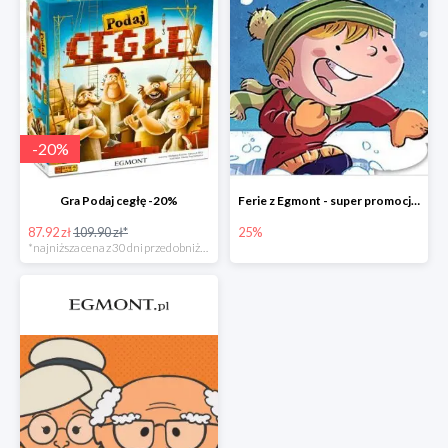
-
20
%
Gra Podaj cegłę -20%
Ferie z Egmont - super promocje do -25%
87.92 zł
109.90 zł*
25%
*najniższa cena z 30 dni przed obniżką