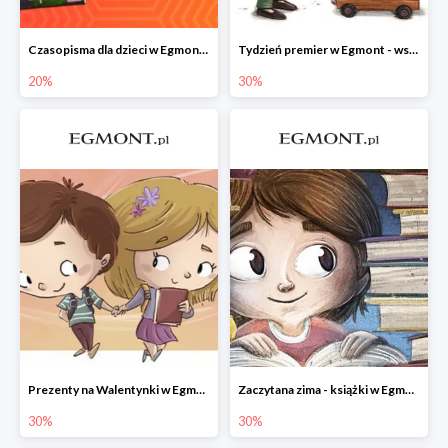
Czasopisma dla dzieci w Egmont do -20%
Tydzień premier w Egmont - wszystko -30%
20%
30%
Prezenty na Walentynki w Egmont do -30%
Zaczytana zima - książki w Egmont -30%
30%
30%