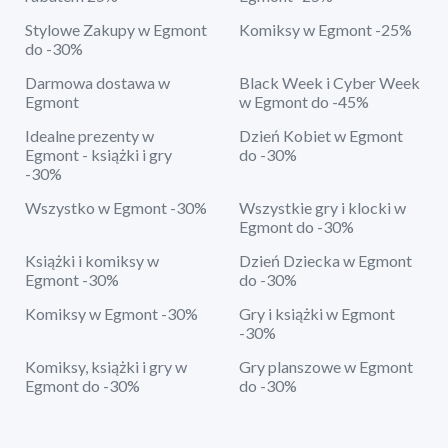
Stylowe Zakupy w Egmont
Komiksy w Egmont -25%
do -30%
Darmowa dostawa w
Black Week i Cyber Week
Egmont
w Egmont do -45%
Idealne prezenty w
Dzień Kobiet w Egmont
Egmont - książki i gry
do -30%
-30%
Wszystko w Egmont -30%
Wszystkie gry i klocki w
Egmont do -30%
Książki i komiksy w
Dzień Dziecka w Egmont
Egmont -30%
do -30%
Komiksy w Egmont -30%
Gry i książki w Egmont
-30%
Komiksy, książki i gry w
Gry planszowe w Egmont
Egmont do -30%
do -30%