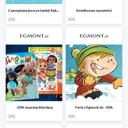
Czasopisma jeszcze taniej! Rabat do -25%
Komiksowe opowieści
25%
45%
-20% na prasę dziecięcą
Ferie z Egmont do -30%
20%
30%