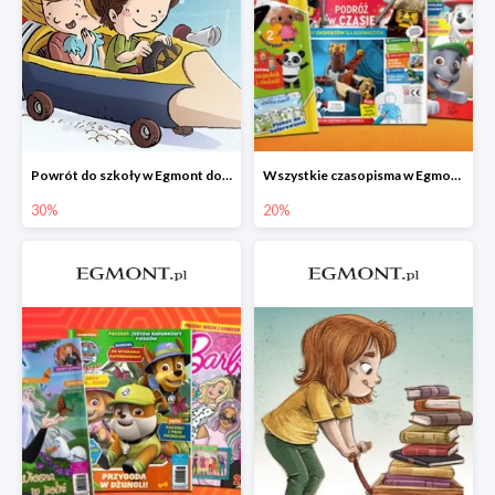
Powrót do szkoły w Egmont do -30%
Wszystkie czasopisma w Egmont -20%
30%
20%