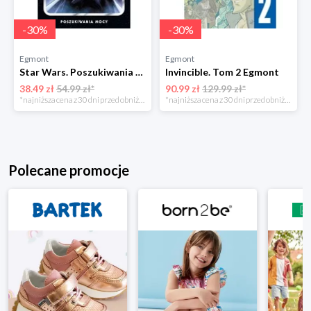
-
30
%
-
30
%
Egmont
Egmont
Star Wars. Poszukiwania Mocy. Tom 6 Egmont
Invincible. Tom 2 Egmont
38.49 zł
54.99 zł*
90.99 zł
129.99 zł*
*najniższa cena z 30 dni przed obniżką
*najniższa cena z 30 dni przed obniżką
Polecane promocje