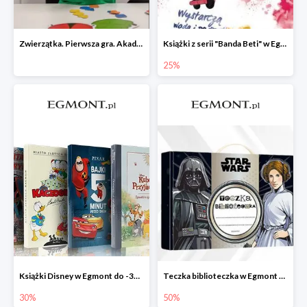
Zwierzątka. Pierwsza gra. Akademia Mądrego Dziecka
Książki z serii "Banda Beti" w Egmont do -25%
25%
Książki Disney w Egmont do -30%
Teczka biblioteczka w Egmont -50%
30%
50%