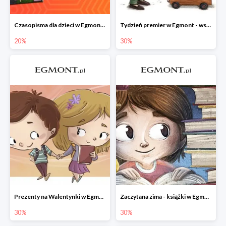
Czasopisma dla dzieci w Egmont do -20%
Tydzień premier w Egmont - wszystko -30%
20%
30%
Prezenty na Walentynki w Egmont do -30%
Zaczytana zima - książki w Egmont -30%
30%
30%