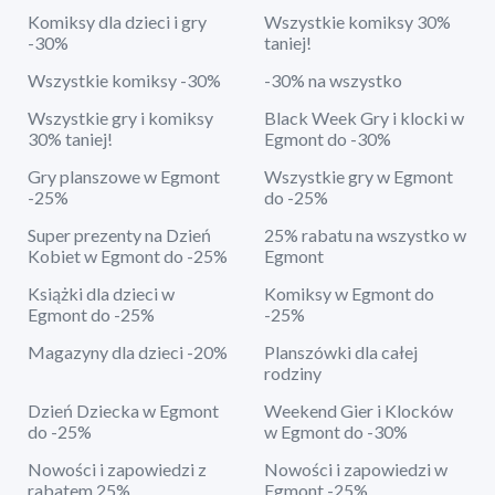
Komiksy dla dzieci i gry
Wszystkie komiksy 30%
-30%
taniej!
Wszystkie komiksy -30%
-30% na wszystko
Wszystkie gry i komiksy
Black Week Gry i klocki w
30% taniej!
Egmont do -30%
Gry planszowe w Egmont
Wszystkie gry w Egmont
-25%
do -25%
Super prezenty na Dzień
25% rabatu na wszystko w
Kobiet w Egmont do -25%
Egmont
Książki dla dzieci w
Komiksy w Egmont do
Egmont do -25%
-25%
Magazyny dla dzieci -20%
Planszówki dla całej
rodziny
Dzień Dziecka w Egmont
Weekend Gier i Klocków
do -25%
w Egmont do -30%
Nowości i zapowiedzi z
Nowości i zapowiedzi w
rabatem 25%
Egmont -25%