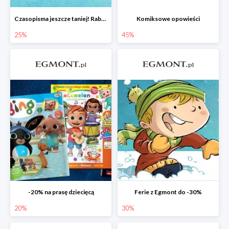
Czasopisma jeszcze taniej! Rabat do -25%
Komiksowe opowieści
25%
45%
-20% na prasę dziecięcą
Ferie z Egmont do -30%
20%
30%