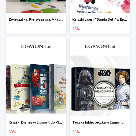
Zwierzątka. Pierwsza gra. Akademia Mądrego Dziecka
Książki z serii "Banda Beti" w Egmont do -25%
25%
Książki Disney w Egmont do -30%
Teczka biblioteczka w Egmont -50%
30%
50%