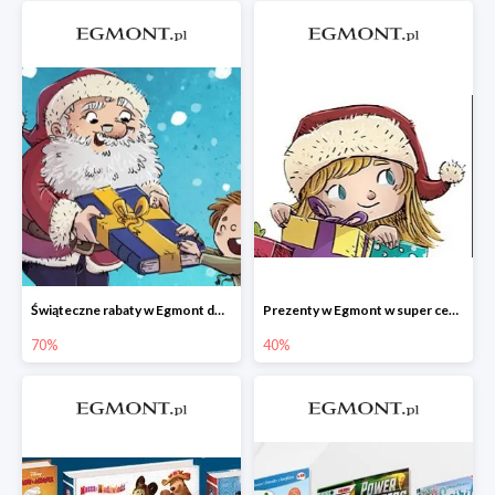
Świąteczne rabaty w Egmont do -70%
Prezenty w Egmont w super cenach
70%
40%