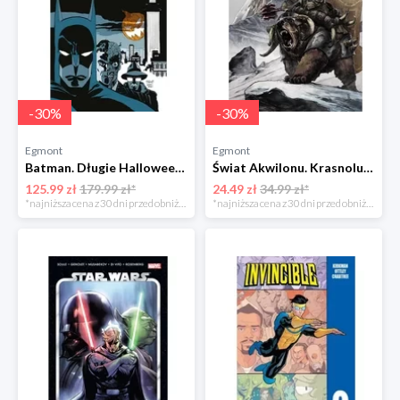
-
30
%
-
30
%
Egmont
Egmont
Batman. Długie Halloween Egmont
Świat Akwilonu. Krasnoludy. Jorun z Bractwa Kuźni. Tom 6 Egmont
125.99 zł
179.99 zł*
24.49 zł
34.99 zł*
*najniższa cena z 30 dni przed obniżką
*najniższa cena z 30 dni przed obniżką