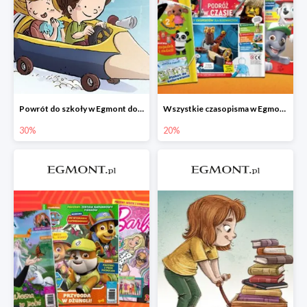
Powrót do szkoły w Egmont do -30%
Wszystkie czasopisma w Egmont -20%
30%
20%