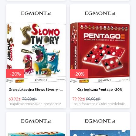
-
20
%
-
20
%
Gra edukacyjna SłowoStwory -20%
Gra logiczna Pentago -20%
63.92 zł
79.90 zł*
79.92 zł
99.90 zł*
*najniższa cena z 30 dni przed obniżką
*najniższa cena z 30 dni przed obniżką