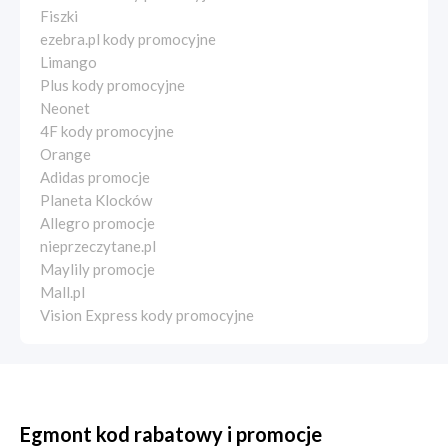
Fiszki
ezebra.pl kody promocyjne
Limango
Plus kody promocyjne
Neonet
4F kody promocyjne
Orange
Adidas promocje
Planeta Klocków
Allegro promocje
nieprzeczytane.pl
Maylily promocje
Mall.pl
Vision Express kody promocyjne
Egmont kod rabatowy i promocje