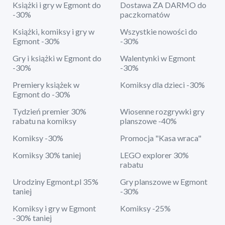
Książki i gry w Egmont do
Dostawa ZA DARMO do
-30%
paczkomatów
Książki, komiksy i gry w
Wszystkie nowości do
Egmont -30%
-30%
Gry i książki w Egmont do
Walentynki w Egmont
-30%
-30%
Premiery książek w
Komiksy dla dzieci -30%
Egmont do -30%
Tydzień premier 30%
Wiosenne rozgrywki gry
rabatu na komiksy
planszowe -40%
Komiksy -30%
Promocja "Kasa wraca"
Komiksy 30% taniej
LEGO explorer 30%
rabatu
Urodziny Egmont.pl 35%
Gry planszowe w Egmont
taniej
-30%
Komiksy i gry w Egmont
Komiksy -25%
-30% taniej