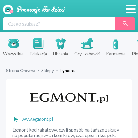
Promocje
Produkty
Sklepy
Wszystkie
Edukacja
Ubrania
Gry i zabawki
Karmienie
Pie
Blog
Strona Główna
>
Sklepy
>
Egmont
Wyprawka
www.egmont.pl
Egmont kod rabatowy, czyli sposób na tańsze zakupy
najpopularniejszych komiksów, czasopism i książek.