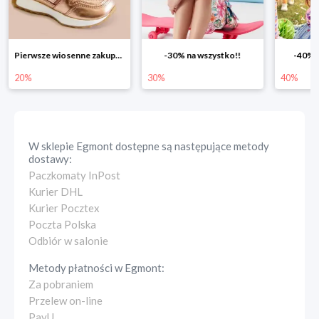
-30% na wszystko!!
-40% na drugą sztukę
Wiosenn
30%
40%
25%
W sklepie
Egmont
dostępne są następujące metody
dostawy:
Paczkomaty InPost
Kurier DHL
Kurier Pocztex
Poczta Polska
Odbiór w salonie
Metody płatności w
Egmont
:
Za pobraniem
Przelew on-line
PayU