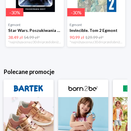
-
30
%
-
30
%
Egmont
Egmont
Star Wars. Poszukiwania Mocy. Tom 6 Egmont
Invincible. Tom 2 Egmont
38.49 zł
54.99 zł*
90.99 zł
129.99 zł*
*najniższa cena z 30 dni przed obniżką
*najniższa cena z 30 dni przed obniżką
Polecane promocje