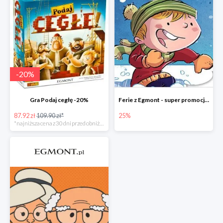
-
20
%
Gra Podaj cegłę -20%
Ferie z Egmont - super promocje do -25%
87.92 zł
109.90 zł*
25%
*najniższa cena z 30 dni przed obniżką