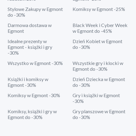
Stylowe Zakupy w Egmont
Komiksy w Egmont -25%
do -30%
Darmowa dostawa w
Black Week i Cyber Week
Egmont
w Egmont do -45%
Idealne prezenty w
Dzień Kobiet w Egmont
Egmont - książki i gry
do -30%
-30%
Wszystko w Egmont -30%
Wszystkie gry i klocki w
Egmont do -30%
Książki i komiksy w
Dzień Dziecka w Egmont
Egmont -30%
do -30%
Komiksy w Egmont -30%
Gry i książki w Egmont
-30%
Komiksy, książki i gry w
Gry planszowe w Egmont
Egmont do -30%
do -30%