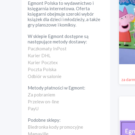
Egmont Polska to wydawnictwo i
księgarnia internetowa. Oferta
księgarni obejmuje szeroki wybór
książek dla dzieci i młodzieży, a także
gry planszowe i komiksy.
W sklepie
Egmont
dostępne są
następujące metody dostawy:
Paczkomaty InPost
Kurier DHL
Kurier Pocztex
Poczta Polska
Odbiór w salonie
za dar
Metody płatności w
Egmont
:
Za pobraniem
Przelew on-line
PayU
Podobne sklepy:
Biedronka kody promocyjne
Mamaville