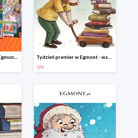
Czasopisma dla dzieci w Egmont do -20%
Tydzień premier w Egmont - wszystko -30%
30%