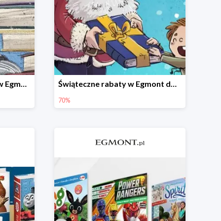
Zaczytana zima - książki w Egmont -30%
Świąteczne rabaty w Egmont do -70%
70%