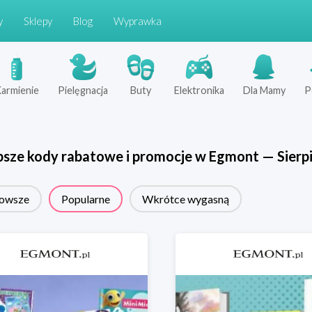
y
Sklepy
Blog
Wyprawka
armienie
Pielęgnacja
Buty
Elektronika
Dla Mamy
P
psze kody rabatowe i promocje w
Egmont
—
Sierp
owsze
Popularne
Wkrótce wygasną