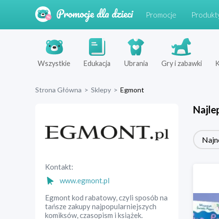
Promocje
Produkt
Wszystkie
Edukacja
Ubrania
Gry i zabawki
K
Strona Główna
>
Sklepy
>
Egmont
Najle
Najn
Kontakt:
www.egmont.pl
Egmont kod rabatowy, czyli sposób na
tańsze zakupy najpopularniejszych
komiksów, czasopism i książek.