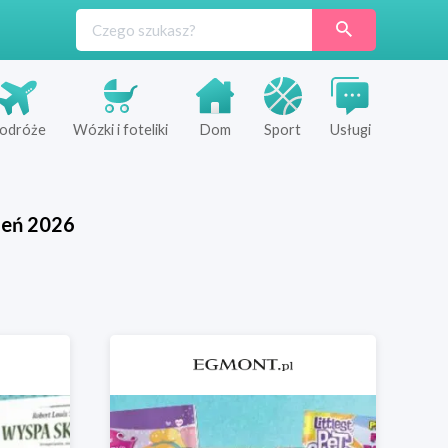
odróże
Wózki i foteliki
Dom
Sport
Usługi
ień
2026