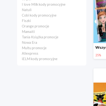
I love Milk kody promocyjne
Natuli
Cobi kody promocyjne
Fiszki
Orange promocje
Mamaiti
Tania Książka promocje
Nowa Era
Multu promocje
Aliexpress
25%
iELM kody promocyjne