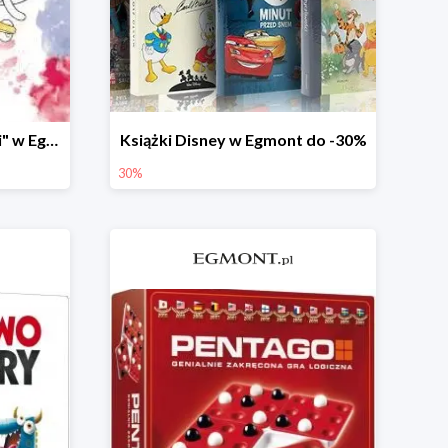
Książki z serii "Banda Beti" w Egmont do -25%
Książki Disney w Egmont do -30%
30%