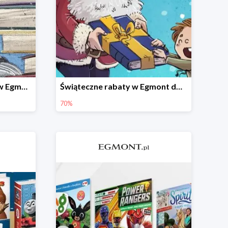
Zaczytana zima - książki w Egmont -30%
Świąteczne rabaty w Egmont do -70%
70%