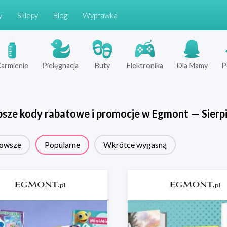
y
Sklepy
Blog
Wyprawka
armienie
Pielęgnacja
Buty
Elektronika
Dla Mamy
P
psze kody rabatowe i promocje w
Egmont
—
Sierp
owsze
Popularne
Wkrótce wygasną