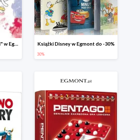
Książki z serii "Banda Beti" w Egmont do -25%
Książki Disney w Egmont do -30%
30%