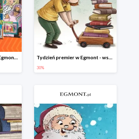
Czasopisma dla dzieci w Egmont do -20%
Tydzień premier w Egmont - wszystko -30%
30%