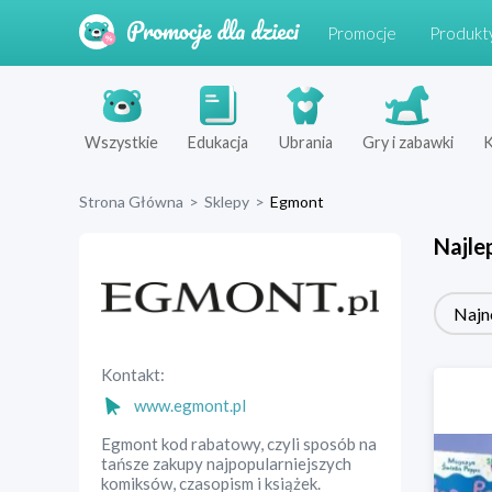
Promocje
Produkt
Wszystkie
Edukacja
Ubrania
Gry i zabawki
K
Strona Główna
>
Sklepy
>
Egmont
Najle
Najn
Kontakt:
www.egmont.pl
Egmont kod rabatowy, czyli sposób na
tańsze zakupy najpopularniejszych
komiksów, czasopism i książek.