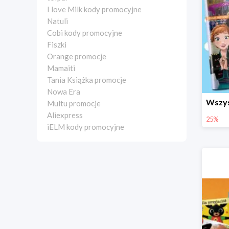
I love Milk kody promocyjne
Natuli
Cobi kody promocyjne
Fiszki
Orange promocje
Mamaiti
Tania Książka promocje
Nowa Era
Multu promocje
Aliexpress
25%
iELM kody promocyjne