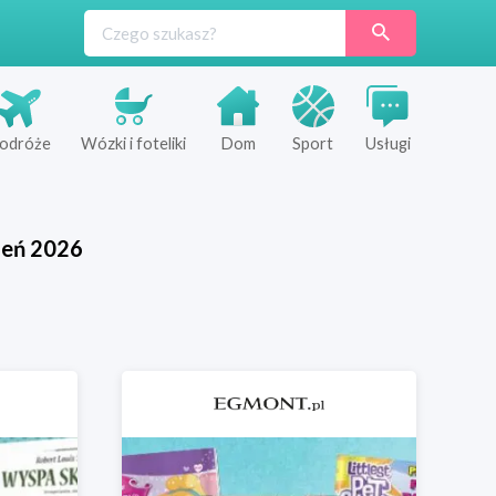
odróże
Wózki i foteliki
Dom
Sport
Usługi
ień
2026