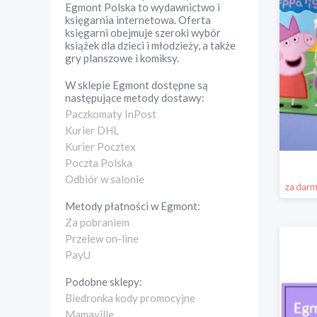
Egmont Polska to wydawnictwo i
księgarnia internetowa. Oferta
księgarni obejmuje szeroki wybór
książek dla dzieci i młodzieży, a także
gry planszowe i komiksy.
W sklepie
Egmont
dostępne są
następujące metody dostawy:
Paczkomaty InPost
Kurier DHL
Kurier Pocztex
Poczta Polska
Odbiór w salonie
za dar
Metody płatności w
Egmont
:
Za pobraniem
Przelew on-line
PayU
Podobne sklepy:
Biedronka kody promocyjne
Mamaville