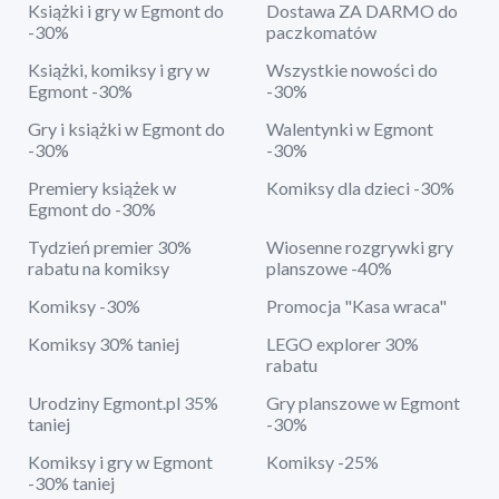
Książki i gry w Egmont do
Dostawa ZA DARMO do
-30%
paczkomatów
Książki, komiksy i gry w
Wszystkie nowości do
Egmont -30%
-30%
Gry i książki w Egmont do
Walentynki w Egmont
-30%
-30%
Premiery książek w
Komiksy dla dzieci -30%
Egmont do -30%
Tydzień premier 30%
Wiosenne rozgrywki gry
rabatu na komiksy
planszowe -40%
Komiksy -30%
Promocja "Kasa wraca"
Komiksy 30% taniej
LEGO explorer 30%
rabatu
Urodziny Egmont.pl 35%
Gry planszowe w Egmont
taniej
-30%
Komiksy i gry w Egmont
Komiksy -25%
-30% taniej