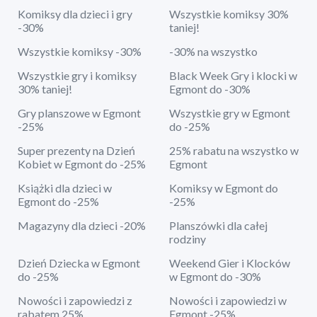
Komiksy dla dzieci i gry
Wszystkie komiksy 30%
-30%
taniej!
Wszystkie komiksy -30%
-30% na wszystko
Wszystkie gry i komiksy
Black Week Gry i klocki w
30% taniej!
Egmont do -30%
Gry planszowe w Egmont
Wszystkie gry w Egmont
-25%
do -25%
Super prezenty na Dzień
25% rabatu na wszystko w
Kobiet w Egmont do -25%
Egmont
Książki dla dzieci w
Komiksy w Egmont do
Egmont do -25%
-25%
Magazyny dla dzieci -20%
Planszówki dla całej
rodziny
Dzień Dziecka w Egmont
Weekend Gier i Klocków
do -25%
w Egmont do -30%
Nowości i zapowiedzi z
Nowości i zapowiedzi w
rabatem 25%
Egmont -25%