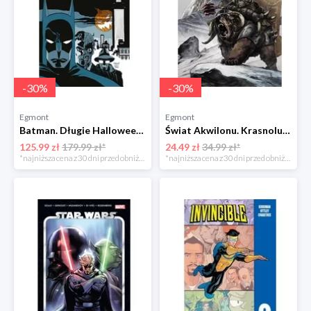
-
30
%
-
30
%
Egmont
Egmont
Batman. Długie Halloween Egmont
Świat Akwilonu. Krasnoludy. Jorun z Bractwa Kuźni. Tom 6 Egmont
125.99 zł
179.99 zł*
24.49 zł
34.99 zł*
*najniższa cena z 30 dni przed obniżką
*najniższa cena z 30 dni przed obniżką