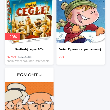
-
20
%
Gra Podaj cegłę -20%
Ferie z Egmont - super promocje do -25%
87.92 zł
109.90 zł*
25%
*najniższa cena z 30 dni przed obniżką