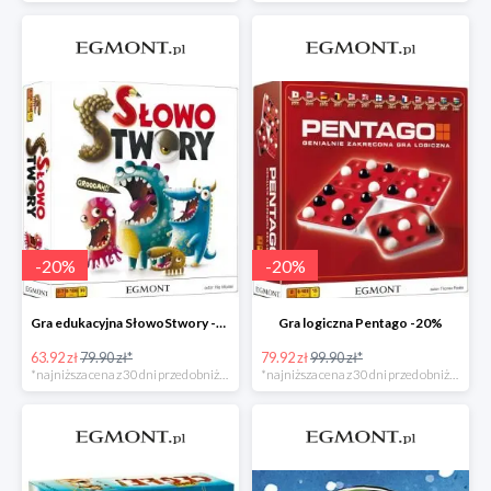
-
20
%
-
20
%
Gra edukacyjna SłowoStwory -20%
Gra logiczna Pentago -20%
63.92 zł
79.90 zł*
79.92 zł
99.90 zł*
*najniższa cena z 30 dni przed obniżką
*najniższa cena z 30 dni przed obniżką