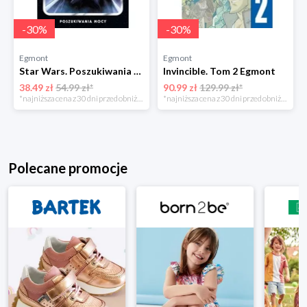
-
30
%
-
30
%
Egmont
Egmont
Star Wars. Poszukiwania Mocy. Tom 6 Egmont
Invincible. Tom 2 Egmont
38.49 zł
54.99 zł*
90.99 zł
129.99 zł*
*najniższa cena z 30 dni przed obniżką
*najniższa cena z 30 dni przed obniżką
Polecane promocje