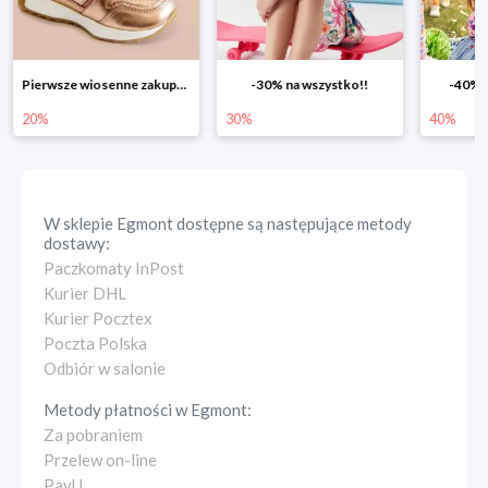
-30% na wszystko!!
-40% na drugą sztukę
Wiosenn
30%
40%
25%
W sklepie
Egmont
dostępne są następujące metody
dostawy:
Paczkomaty InPost
Kurier DHL
Kurier Pocztex
Poczta Polska
Odbiór w salonie
Metody płatności w
Egmont
:
Za pobraniem
Przelew on-line
PayU