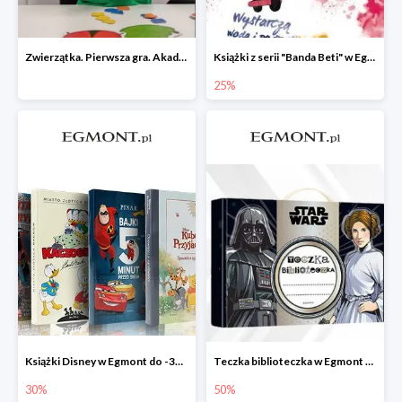
Zwierzątka. Pierwsza gra. Akademia Mądrego Dziecka
Książki z serii "Banda Beti" w Egmont do -25%
25%
Książki Disney w Egmont do -30%
Teczka biblioteczka w Egmont -50%
30%
50%