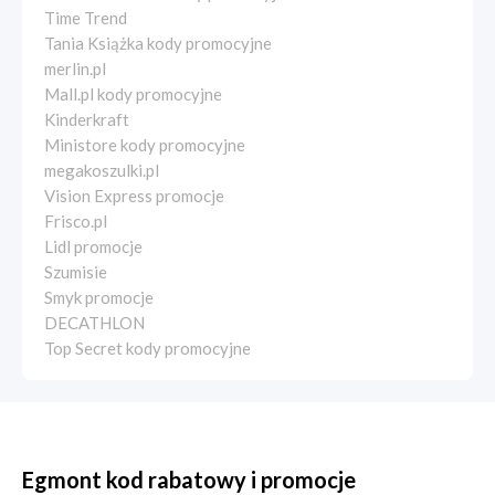
Time Trend
Tania Książka kody promocyjne
merlin.pl
Mall.pl kody promocyjne
Kinderkraft
Ministore kody promocyjne
megakoszulki.pl
Vision Express promocje
Frisco.pl
Lidl promocje
Szumisie
Smyk promocje
DECATHLON
Top Secret kody promocyjne
Egmont kod rabatowy i promocje