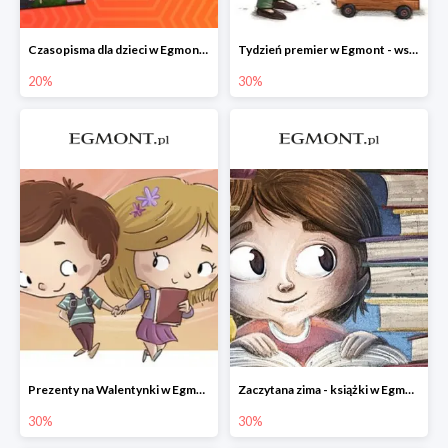
Czasopisma dla dzieci w Egmont do -20%
Tydzień premier w Egmont - wszystko -30%
20%
30%
Prezenty na Walentynki w Egmont do -30%
Zaczytana zima - książki w Egmont -30%
30%
30%