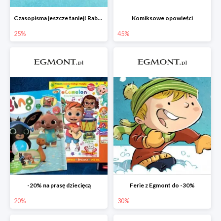
Czasopisma jeszcze taniej! Rabat do -25%
Komiksowe opowieści
25%
45%
-20% na prasę dziecięcą
Ferie z Egmont do -30%
20%
30%