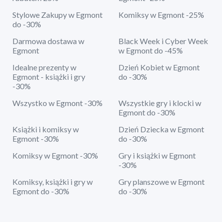
Stylowe Zakupy w Egmont
Komiksy w Egmont -25%
do -30%
Darmowa dostawa w
Black Week i Cyber Week
Egmont
w Egmont do -45%
Idealne prezenty w
Dzień Kobiet w Egmont
Egmont - książki i gry
do -30%
-30%
Wszystko w Egmont -30%
Wszystkie gry i klocki w
Egmont do -30%
Książki i komiksy w
Dzień Dziecka w Egmont
Egmont -30%
do -30%
Komiksy w Egmont -30%
Gry i książki w Egmont
-30%
Komiksy, książki i gry w
Gry planszowe w Egmont
Egmont do -30%
do -30%