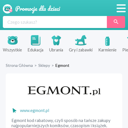
Promocje
Produkty
Sklepy
Wszystkie
Edukacja
Ubrania
Gry i zabawki
Karmienie
Pie
Blog
Strona Główna
>
Sklepy
>
Egmont
Wyprawka
www.egmont.pl
Egmont kod rabatowy, czyli sposób na tańsze zakupy
najpopularniejszych komiksów, czasopism i książek.