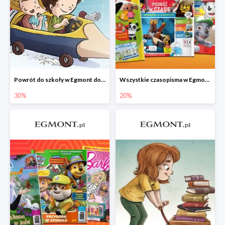
Powrót do szkoły w Egmont do -30%
Wszystkie czasopisma w Egmont -20%
30%
20%