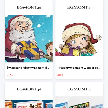
Świąteczne rabaty w Egmont do -70%
Prezenty w Egmont w super cenach
70%
40%