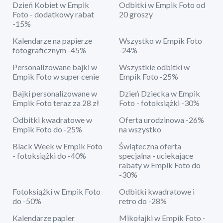
Dzień Kobiet w Empik
Odbitki w Empik Foto od
Foto - dodatkowy rabat
20 groszy
-15%
Kalendarze na papierze
Wszystko w Empik Foto
fotograficznym -45%
-24%
Personalizowane bajki w
Wszystkie odbitki w
Empik Foto w super cenie
Empik Foto -25%
Bajki personalizowane w
Dzień Dziecka w Empik
Empik Foto teraz za 28 zł
Foto - fotoksiążki -30%
Odbitki kwadratowe w
Oferta urodzinowa -26%
Empik Foto do -25%
na wszystko
Black Week w Empik Foto
Świąteczna oferta
- fotoksiążki do -40%
specjalna - uciekające
rabaty w Empik Foto do
-30%
Fotoksiążki w Empik Foto
Odbitki kwadratowe i
do -50%
retro do -28%
Kalendarze papier
Mikołajki w Empik Foto -