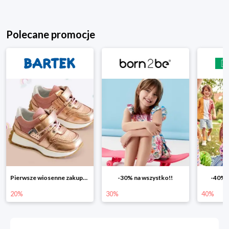
Polecane promocje
Pierwsze wiosenne zakupy -20%
-30% na wszystko!!
-40% n
20%
30%
40%