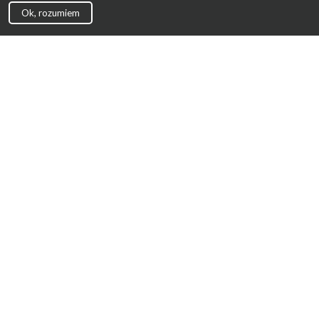
Ok, rozumiem
Strona Główna
Promocje
Sklepy
Wyprawka