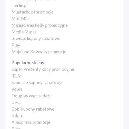
merlin.pl
Mustache.pl promocje
Moi-Mili
MamaGama kody promocyjne
Media Markt
urwis.pl kupony rabatowe
Play
Majaland Kownaty promocje
Popularne sklepy:
Super Prezenty kody promocyjne
iELM
Szumisie kupony rabatowe
Vobis
Douglas wyprzedaże
UPC
Cobi kupony rabatowe
tołpa.
Aliexpress promocje
Play