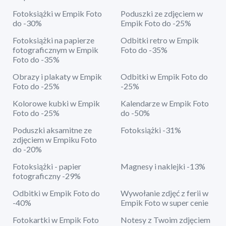
Fotoksiążki w Empik Foto
Poduszki ze zdjęciem w
do -30%
Empik Foto do -25%
Fotoksiążki na papierze
Odbitki retro w Empik
fotograficznym w Empik
Foto do -35%
Foto do -35%
Obrazy i plakaty w Empik
Odbitki w Empik Foto do
Foto do -25%
-25%
Kolorowe kubki w Empik
Kalendarze w Empik Foto
Foto do -25%
do -50%
Poduszki aksamitne ze
Fotoksiążki -31%
zdjęciem w Empiku Foto
do -20%
Fotoksiążki - papier
Magnesy i naklejki -13%
fotograficzny -29%
Odbitki w Empik Foto do
Wywołanie zdjęć z ferii w
-40%
Empik Foto w super cenie
Fotokartki w Empik Foto
Notesy z Twoim zdjęciem