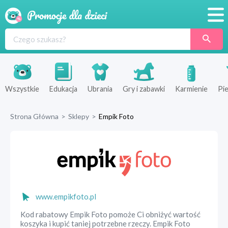
Promocje
Produkty
Sklepy
Wszystkie
Edukacja
Ubrania
Gry i zabawki
Karmienie
Pie
Blog
Strona Główna
>
Sklepy
>
Empik Foto
Wyprawka
www.empikfoto.pl
Kod rabatowy Empik Foto pomoże Ci obniżyć wartość
koszyka i kupić taniej potrzebne rzeczy. Empik Foto