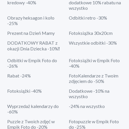
kredowy -40%
dodatkowe 10% rabatu na
wszystko
Obrazy heksagon i koło
Odbitki retro -30%
-25%
Prezent na Dzień Mamy
Fotoksiążka 30x20cm
DODATKOWY RABAT z
Wszystkie odbitki -30%
okazji Dnia Dziecka -10%❗
Odbitki w Empik Foto do
Fotoksiążki w Empik Foto
-26%
-40%
Rabat -24%
FotoKalendarze z Twoim
zdjęciem do -50%
Fotoksiążki -40%
Dodatkowe -10% na
wszystko
Wyprzedaż kalendarzy do
-24% na wszystko
-60%
Puzzle z Twoich zdjęć w
Fotopuzzle w Empik Foto
Empik Foto do -20%
do -25%