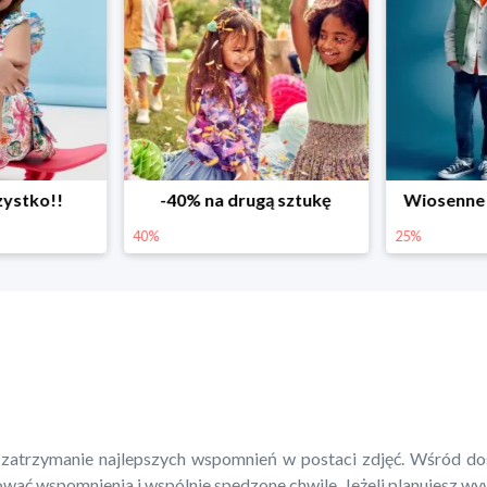
ystko!!
-40% na drugą sztukę
Wiosenne r
40%
25%
 zatrzymanie najlepszych wspomnień w postaci zdjęć. Wśród d
nować wspomnienia i wspólnie spędzone chwile. Jeżeli planujesz wy