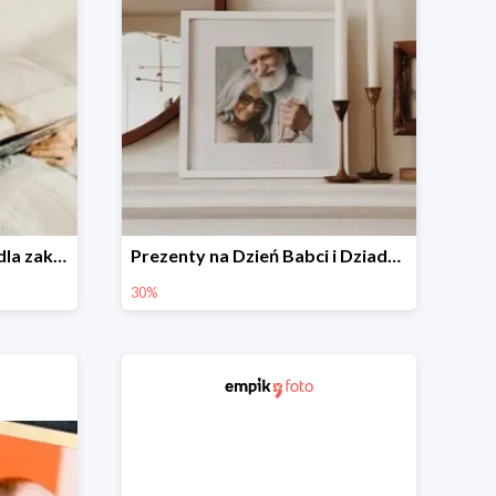
Prezenty walentynkowe dla zakochanych i bliskich w Empik Foto do -30%
Prezenty na Dzień Babci i Dziadka w Empik Foto do -30%
30%