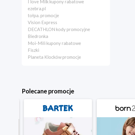
I love Milk kupony rabatowe
ezebra.pl
tołpa. promocje
Vision Express
DECATHLON kody promocyjne
Biedronka
Moi-Mili kupony rabatowe
Fiszki
Planeta Klocków promocje
Polecane promocje