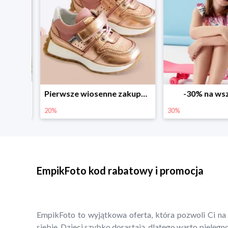
Sezonowe obniżki do -50% w Zalando
Pierwsze wiosenne zakupy -20%
-30% na wsz
20%
30%
EmpikFoto kod rabatowy i promocja
EmpikFoto to wyjątkowa oferta, która pozwoli Ci na
siebie. Dzieci szybko dorastają, dlatego warto pielęg