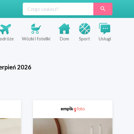
odróże
Wózki i foteliki
Dom
Sport
Usługi
erpień
2026