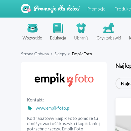
Promocje
Produkt
Wszystkie
Edukacja
Ubrania
Gry i zabawki
K
Strona Główna
>
Sklepy
>
Empik Foto
Najle
Najn
Kontakt:
www.empikfoto.pl
Kod rabatowy Empik Foto pomoże Ci
obniżyć wartość koszyka i kupić taniej
potrzebne rzeczy. Empik Foto