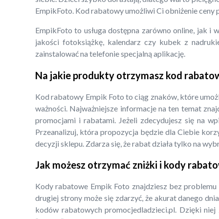
EmpikFoto. Kod rabatowy umożliwi Ci obniżenie ceny p
EmpikFoto to usługa dostępna zarówno online, jak i w
jakości fotoksiążkę, kalendarz czy kubek z nadru
zainstalować na telefonie specjalną aplikację.
Na jakie produkty otrzymasz kod rabato
Kod rabatowy Empik Foto to ciąg znaków, które umożli
ważności. Najważniejsze informacje na ten temat znaj
promocjami i rabatami. Jeżeli zdecydujesz się na 
Przeanalizuj, która propozycja będzie dla Ciebie ko
decyzji sklepu. Zdarza się, że rabat działa tylko na wy
Jak możesz otrzymać zniżki i kody rabat
Kody rabatowe Empik Foto znajdziesz bez problemu n
drugiej strony może się zdarzyć, że akurat danego dnia
kodów rabatowych promocjedladzieci.pl. Dzięki niej 