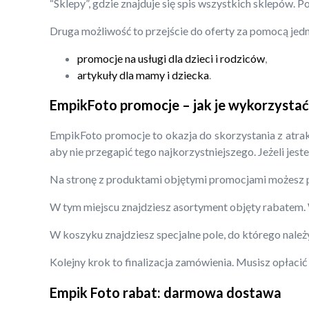
“Sklepy”, gdzie znajduje się spis wszystkich sklepów. 
Druga możliwość to przejście do oferty za pomocą jedn
promocje na usługi dla dzieci i rodziców
,
artykuły dla mamy i dziecka
.
EmpikFoto promocje – jak je wykorzystać
EmpikFoto promocje to okazja do skorzystania z atrakc
aby nie przegapić tego najkorzystniejszego. Jeżeli jest
Na stronę z produktami objętymi promocjami możesz pr
W tym miejscu znajdziesz asortyment objęty rabatem. W
W koszyku znajdziesz specjalne pole, do którego należ
Kolejny krok to finalizacja zamówienia. Musisz opłaci
Empik Foto rabat: darmowa dostawa