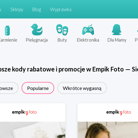
y
Sklepy
Blog
Wyprawka
armienie
Pielęgnacja
Buty
Elektronika
Dla Mamy
P
psze kody rabatowe i promocje w
Empik Foto
—
Si
owsze
Popularne
Wkrótce wygasną