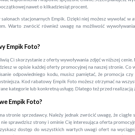
oczątkowej nawet o kilkadziesiąt procent.
 salonach stacjonarnych Empik. Dzięki niej możesz wywołać w a
kiem. Warto zwrócić również uwagę na możliwość wywoływani
wy Empik Foto?
wią Ci skorzystanie z oferty wywoływania zdjęć w niższej cenie. 
dziesz w opisie każdej oferty promocyjnej na naszej stronie. Co 
wpisanie odpowiedniego kodu, musisz pamiętać, że promocja c
rzystniejsza. Kod rabatowy Empik Foto możesz otrzymać na wszys
brane kategorie lub konkretną usługę. Dlatego też przed realizacją
owe Empik Foto?
a stronie sprzedawcy. Należy jednak zwrócić uwagę, że ciągłe 
 nie sprawdzisz strony i ominie Cię interesująca oferta promocyj
zyskasz dostęp do wszystkich wartych uwagi ofert na wyciągni