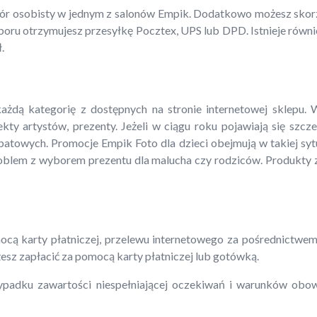
r osobisty w jednym z salonów Empik. Dodatkowo możesz skorzy
wyboru otrzymujesz przesyłkę Pocztex, UPS lub DPD. Istnieje równ
.
ą kategorię z dostępnych na stronie internetowej sklepu. Wś
jekty artystów, prezenty. Jeżeli w ciągu roku pojawiają się szc
batowych. Promocje Empik Foto dla dzieci obejmują w takiej syt
roblem z wyborem prezentu dla malucha czy rodziców. Produkty z
cą karty płatniczej, przelewu internetowego za pośrednictwem
sz zapłacić za pomocą karty płatniczej lub gotówką.
padku zawartości niespełniającej oczekiwań i warunków obo