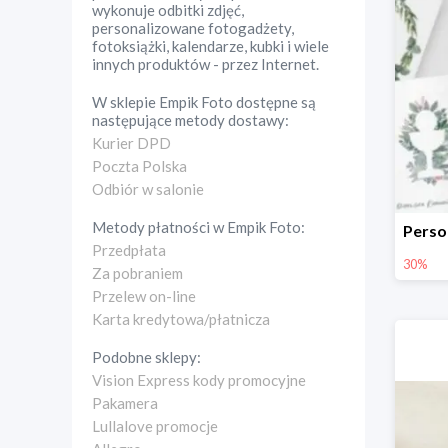
wykonuje odbitki zdjęć,
personalizowane fotogadżety,
fotoksiążki, kalendarze, kubki i wiele
innych produktów - przez Internet.
W sklepie
Empik Foto
dostępne są
następujące metody dostawy:
Kurier DPD
Poczta Polska
Odbiór w salonie
Metody płatności w
Empik Foto
:
Przedpłata
30%
Za pobraniem
Przelew on-line
Karta kredytowa/płatnicza
Podobne sklepy:
Vision Express kody promocyjne
Pakamera
Lullalove promocje