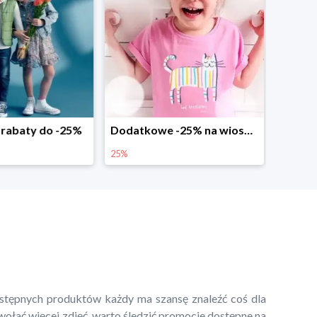
abaty do -25%
Dodatkowe -25% na wiosenne nowości
25%
ostępnych produktów każdy ma szansę znaleźć coś dla
wołać więcej zdjęć, warto śledzić promocje dostępne na