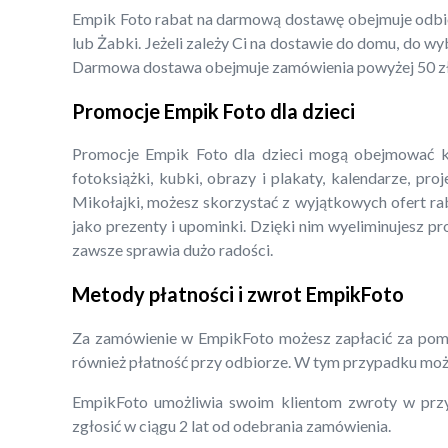
Empik Foto rabat na darmową dostawę obejmuje odbió
lub Żabki. Jeżeli zależy Ci na dostawie do domu, do 
Darmowa dostawa obejmuje zamówienia powyżej 50 zł
Promocje Empik Foto dla dzieci
Promocje Empik Foto dla dzieci mogą obejmować każd
fotoksiążki, kubki, obrazy i plakaty, kalendarze, pro
Mikołajki, możesz skorzystać z wyjątkowych ofert ra
jako prezenty i upominki. Dzięki nim wyeliminujesz p
zawsze sprawia dużo radości.
Metody płatności i zwrot EmpikFoto
Za zamówienie w EmpikFoto możesz zapłacić za pomo
również płatność przy odbiorze. W tym przypadku może
EmpikFoto umożliwia swoim klientom zwroty w przy
zgłosić w ciągu 2 lat od odebrania zamówienia.