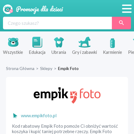
Promocje
Produkty
Sklepy
Wszystkie
Edukacja
Ubrania
Gry i zabawki
Karmienie
Pie
Blog
Strona Główna
>
Sklepy
>
Empik Foto
Wyprawka
www.empikfoto.pl
Kod rabatowy Empik Foto pomoże Ci obniżyć wartość
koszyka i kupić taniej potrzebne rzeczy. Empik Foto