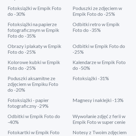
Fotoksiążki w Empik Foto
Poduszki ze zdjęciem w
do -30%
Empik Foto do -25%
Fotoksiążki na papierze
Odbitki retro w Empik
fotograficznym w Empik
Foto do -35%
Foto do -35%
Obrazy i plakaty w Empik
Odbitki w Empik Foto do
Foto do -25%
-25%
Kolorowe kubki w Empik
Kalendarze w Empik Foto
Foto do -25%
do -50%
Poduszki aksamitne ze
Fotoksiążki -31%
zdjęciem w Empiku Foto
do -20%
Fotoksiążki - papier
Magnesy i naklejki -13%
fotograficzny -29%
Odbitki w Empik Foto do
Wywołanie zdjęć z ferii w
-40%
Empik Foto w super cenie
Fotokartki w Empik Foto
Notesy z Twoim zdjęciem