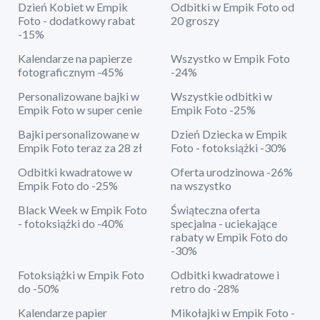
Dzień Kobiet w Empik
Odbitki w Empik Foto od
Foto - dodatkowy rabat
20 groszy
-15%
Kalendarze na papierze
Wszystko w Empik Foto
fotograficznym -45%
-24%
Personalizowane bajki w
Wszystkie odbitki w
Empik Foto w super cenie
Empik Foto -25%
Bajki personalizowane w
Dzień Dziecka w Empik
Empik Foto teraz za 28 zł
Foto - fotoksiążki -30%
Odbitki kwadratowe w
Oferta urodzinowa -26%
Empik Foto do -25%
na wszystko
Black Week w Empik Foto
Świąteczna oferta
- fotoksiążki do -40%
specjalna - uciekające
rabaty w Empik Foto do
-30%
Fotoksiążki w Empik Foto
Odbitki kwadratowe i
do -50%
retro do -28%
Kalendarze papier
Mikołajki w Empik Foto -