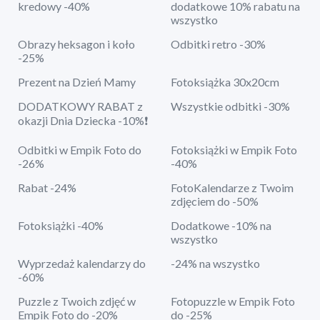
kredowy -40%
dodatkowe 10% rabatu na
wszystko
Obrazy heksagon i koło
Odbitki retro -30%
-25%
Prezent na Dzień Mamy
Fotoksiążka 30x20cm
DODATKOWY RABAT z
Wszystkie odbitki -30%
okazji Dnia Dziecka -10%❗
Odbitki w Empik Foto do
Fotoksiążki w Empik Foto
-26%
-40%
Rabat -24%
FotoKalendarze z Twoim
zdjęciem do -50%
Fotoksiążki -40%
Dodatkowe -10% na
wszystko
Wyprzedaż kalendarzy do
-24% na wszystko
-60%
Puzzle z Twoich zdjęć w
Fotopuzzle w Empik Foto
Empik Foto do -20%
do -25%