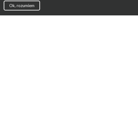
Ok, rozumiem
Strona Główna
Promocje
Sklepy
Wyprawka