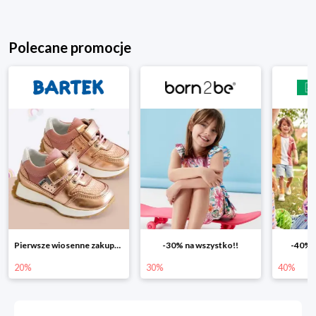
Polecane promocje
Pierwsze wiosenne zakupy -20%
-30% na wszystko!!
-40% n
20%
30%
40%