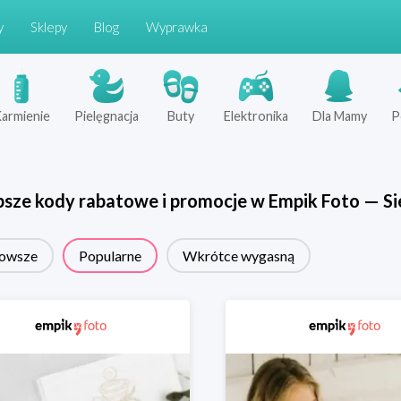
y
Sklepy
Blog
Wyprawka
armienie
Pielęgnacja
Buty
Elektronika
Dla Mamy
P
psze kody rabatowe i promocje w
Empik Foto
—
Si
owsze
Popularne
Wkrótce wygasną