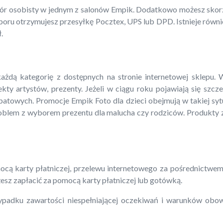
r osobisty w jednym z salonów Empik. Dodatkowo możesz skorzy
wyboru otrzymujesz przesyłkę Pocztex, UPS lub DPD. Istnieje równ
.
ą kategorię z dostępnych na stronie internetowej sklepu. Wś
jekty artystów, prezenty. Jeżeli w ciągu roku pojawiają się szc
batowych. Promocje Empik Foto dla dzieci obejmują w takiej syt
roblem z wyborem prezentu dla malucha czy rodziców. Produkty z
cą karty płatniczej, przelewu internetowego za pośrednictwem
sz zapłacić za pomocą karty płatniczej lub gotówką.
padku zawartości niespełniającej oczekiwań i warunków obo