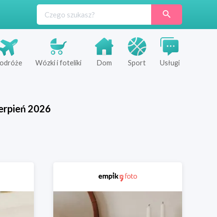
odróże
Wózki i foteliki
Dom
Sport
Usługi
erpień
2026