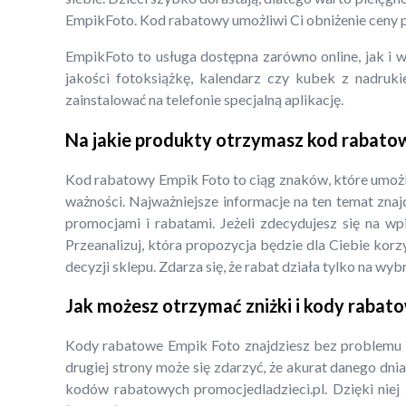
EmpikFoto. Kod rabatowy umożliwi Ci obniżenie ceny p
EmpikFoto to usługa dostępna zarówno online, jak i w
jakości fotoksiążkę, kalendarz czy kubek z nadru
zainstalować na telefonie specjalną aplikację.
Na jakie produkty otrzymasz kod rabato
Kod rabatowy Empik Foto to ciąg znaków, które umożli
ważności. Najważniejsze informacje na ten temat znaj
promocjami i rabatami. Jeżeli zdecydujesz się na 
Przeanalizuj, która propozycja będzie dla Ciebie ko
decyzji sklepu. Zdarza się, że rabat działa tylko na wy
Jak możesz otrzymać zniżki i kody rabat
Kody rabatowe Empik Foto znajdziesz bez problemu n
drugiej strony może się zdarzyć, że akurat danego dnia
kodów rabatowych promocjedladzieci.pl. Dzięki niej 