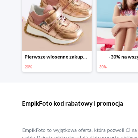
Sezonowe obniżki do -50% w Zalando
Pierwsze wiosenne zakupy -20%
-30% na wsz
20%
30%
EmpikFoto kod rabatowy i promocja
EmpikFoto to wyjątkowa oferta, która pozwoli Ci na
siebie. Dzieci szybko dorastają, dlatego warto pielęg