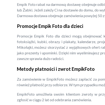
Empik Foto rabat na darmową dostawę obejmuje odbió
lub Żabki. Jeżeli zależy Ci na dostawie do domu, do 
Darmowa dostawa obejmuje zamówienia powyżej 50 zł
Promocje Empik Foto dla dzieci
Promocje Empik Foto dla dzieci mogą obejmować każd
fotoksiążki, kubki, obrazy i plakaty, kalendarze, pro
Mikołajki, możesz skorzystać z wyjątkowych ofert ra
jako prezenty i upominki. Dzięki nim wyeliminujesz p
zawsze sprawia dużo radości.
Metody płatności i zwrot EmpikFoto
Za zamówienie w EmpikFoto możesz zapłacić za pomo
również płatność przy odbiorze. W tym przypadku może
EmpikFoto umożliwia swoim klientom zwroty w przy
zgłosić w ciągu 2 lat od odebrania zamówienia.