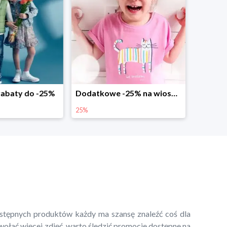
abaty do -25%
Dodatkowe -25% na wiosenne nowości
25%
ostępnych produktów każdy ma szansę znaleźć coś dla
wołać więcej zdjęć, warto śledzić promocje dostępne na