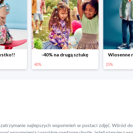
ystko!!
-40% na drugą sztukę
Wiosenne r
40%
25%
 zatrzymanie najlepszych wspomnień w postaci zdjęć. Wśród d
nować wspomnienia i wspólnie spędzone chwile. Jeżeli planujesz wy