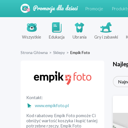
Promocje
Produkt
Wszystkie
Edukacja
Ubrania
Gry i zabawki
K
Strona Główna
>
Sklepy
>
Empik Foto
Najle
Najn
Kontakt:
www.empikfoto.pl
Kod rabatowy Empik Foto pomoże Ci
obniżyć wartość koszyka i kupić taniej
potrzebne rzeczy. Empik Foto