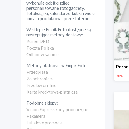
wykonuje odbitki zdjęć,
personalizowane fotogadżety,
fotoksiążki, kalendarze, kubki i wiele
innych produktów - przez Internet.
W sklepie
Empik Foto
dostępne są
następujące metody dostawy:
Kurier DPD
Poczta Polska
Odbiór w salonie
Metody płatności w
Empik Foto
:
Przedpłata
30%
Za pobraniem
Przelew on-line
Karta kredytowa/płatnicza
Podobne sklepy:
Vision Express kody promocyjne
Pakamera
Lullalove promocje