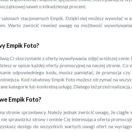
oczątkowej nawet o kilkadziesiąt procent.
 salonach stacjonarnych Empik. Dzięki niej możesz wywołać w a
kiem. Warto zwrócić również uwagę na możliwość wywoływani
wy Empik Foto?
wią Ci skorzystanie z oferty wywoływania zdjęć w niższej cenie. 
dziesz w opisie każdej oferty promocyjnej na naszej stronie. Co 
wpisanie odpowiedniego kodu, musisz pamiętać, że promocja c
rzystniejsza. Kod rabatowy Empik Foto możesz otrzymać na wszys
brane kategorie lub konkretną usługę. Dlatego też przed realizacją
owe Empik Foto?
a stronie sprzedawcy. Należy jednak zwrócić uwagę, że ciągłe 
 nie sprawdzisz strony i ominie Cię interesująca oferta promocyj
zyskasz dostęp do wszystkich wartych uwagi ofert na wyciągni