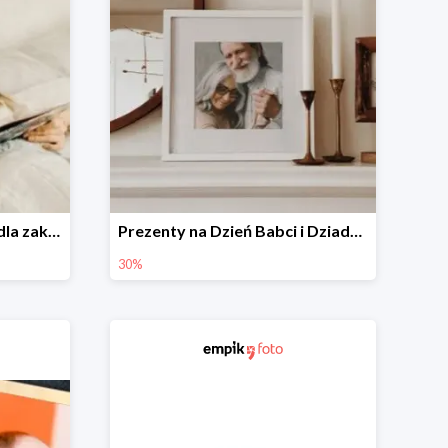
Prezenty walentynkowe dla zakochanych i bliskich w Empik Foto do -30%
Prezenty na Dzień Babci i Dziadka w Empik Foto do -30%
30%