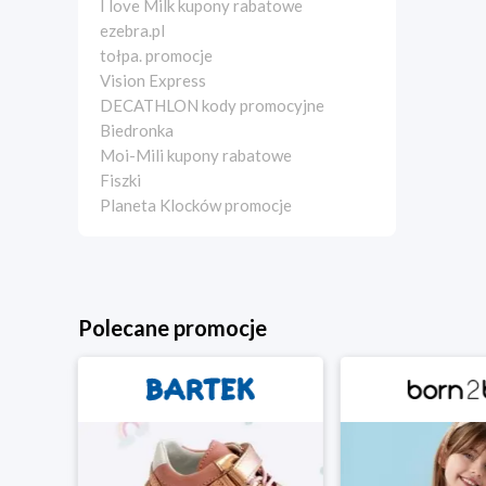
I love Milk kupony rabatowe
ezebra.pl
tołpa. promocje
Vision Express
DECATHLON kody promocyjne
Biedronka
Moi-Mili kupony rabatowe
Fiszki
Planeta Klocków promocje
Polecane promocje