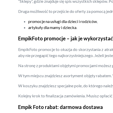
“Sklepy”, gdzie znajduje się spis wszystkich sklepów. 
Druga możliwość to przejście do oferty za pomocą jedn
promocje na usługi dla dzieci i rodziców
,
artykuły dla mamy i dziecka
.
EmpikFoto promocje – jak je wykorzystać
EmpikFoto promocje to okazja do skorzystania z atrakc
aby nie przegapić tego najkorzystniejszego. Jeżeli jest
Na stronę z produktami objętymi promocjami możesz pr
W tym miejscu znajdziesz asortyment objęty rabatem. W
W koszyku znajdziesz specjalne pole, do którego należ
Kolejny krok to finalizacja zamówienia. Musisz opłaci
Empik Foto rabat: darmowa dostawa