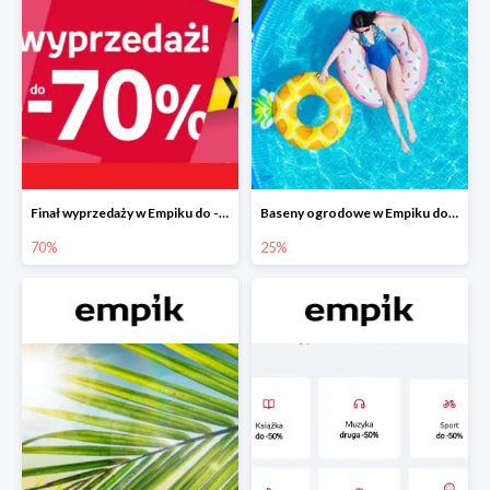
Finał wyprzedaży w Empiku do -70%
Baseny ogrodowe w Empiku do -25%
70%
25%