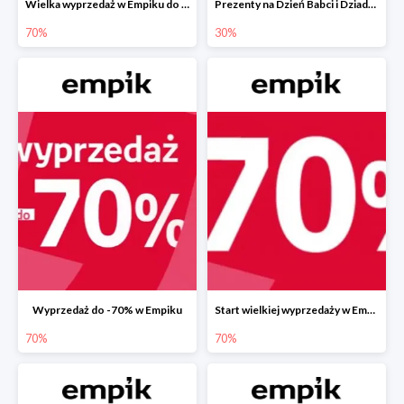
Wielka wyprzedaż w Empiku do -70%
Prezenty na Dzień Babci i Dziadka w Empiku do -30%
70%
30%
Wyprzedaż do -70% w Empiku
Start wielkiej wyprzedaży w Empiku do -70%
70%
70%