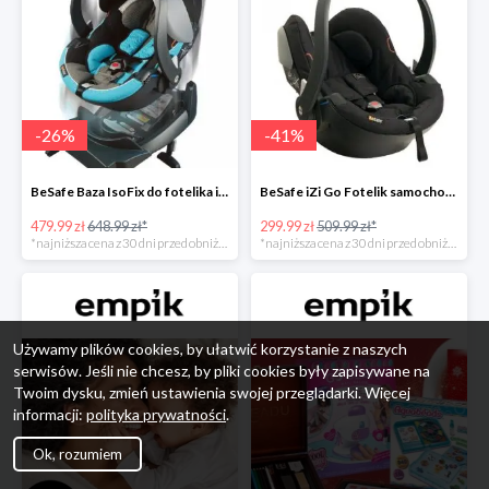
-
26
%
-
41
%
BeSafe Baza IsoFix do fotelika iZi Go -26%
BeSafe iZi Go Fotelik samochodowy, 0-13 kg, Czarny Cab -41%
479.99 zł
648.99 zł*
299.99 zł
509.99 zł*
*najniższa cena z 30 dni przed obniżką
*najniższa cena z 30 dni przed obniżką
Używamy plików cookies, by ułatwić korzystanie z naszych
serwisów. Jeśli nie chcesz, by pliki cookies były zapisywane na
Twoim dysku, zmień ustawienia swojej przeglądarki. Więcej
informacji:
polityka prywatności
.
Ok, rozumiem