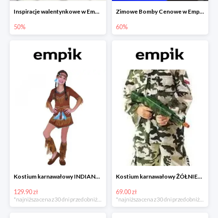
Inspiracje walentynkowe w Empiku do -50%
Zimowe Bomby Cenowe w Empiku do -60%
50%
60%
Kostium karnawałowy INDIANKA
Kostium karnawałowy ŻÓŁNIERZ
129.90 zł
69.00 zł
*najniższa cena z 30 dni przed obniżką
*najniższa cena z 30 dni przed obniżką