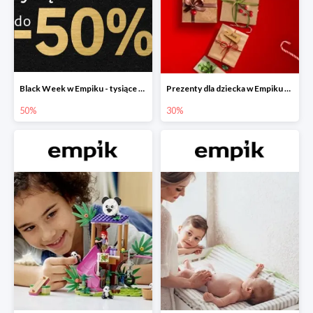
Black Week w Empiku - tysiące produktów do -50%
Prezenty dla dziecka w Empiku do -30%
50%
30%