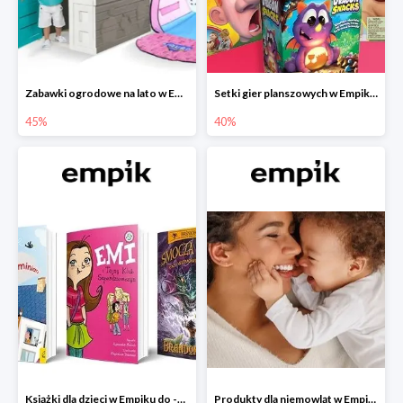
Zabawki ogrodowe na lato w Empiku do -45%
Setki gier planszowych w Empiku do -40%
45%
40%
Książki dla dzieci w Empiku do -45%
Produkty dla niemowląt w Empiku do -30%