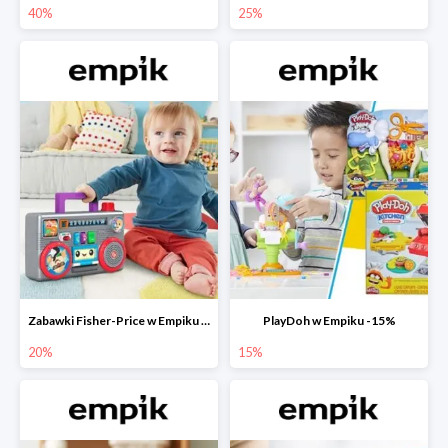
40%
25%
Zabawki Fisher-Price w Empiku do -20%
PlayDoh w Empiku -15%
20%
15%