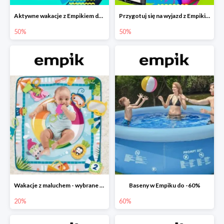
Aktywne wakacje z Empikiem do -50%
Przygotuj się na wyjazd z Empikiem - rabaty do -50%
50%
50%
Wakacje z maluchem - wybrane zabawki Fisher-Price w Empiku-20%
Baseny w Empiku do -60%
20%
60%