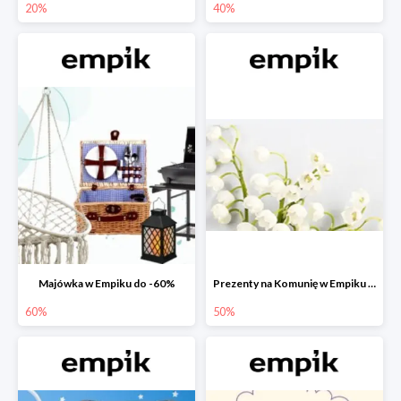
20%
40%
Majówka w Empiku do -60%
Prezenty na Komunię w Empiku do -50%
60%
50%