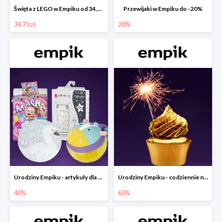
Święta z LEGO w Empiku od 34,75 zł
Przewijaki w Empiku do -20%
34.75 zł
20%
Urodziny Empiku - artykuły dla mamy i dziecka do -40%
Urodziny Empiku - codziennie nowe okazje nawet do -60%
40%
60%