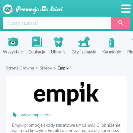
Promocje
Produkty
Sklepy
Wszystkie
Edukacja
Ubrania
Gry i zabawki
Karmienie
Pie
Blog
Strona Główna
>
Sklepy
>
Empik
Wyprawka
www.empik.com
Empik promocje i kody rabatowe umożliwią Ci obniżenie
wartości koszyka. Empik to sieć zajmująca się sprzedażą