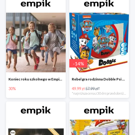
-
14
%
Koniec roku szkolnego w Empiku - prezenty dla dzieci i nauczycieli do -30%
Rebel gra rodzinna Dobble Psi Patrol w Empiku Premium
30%
49.99 zł
57.99 zł*
*najniższa cena z 30 dni przed obniżką