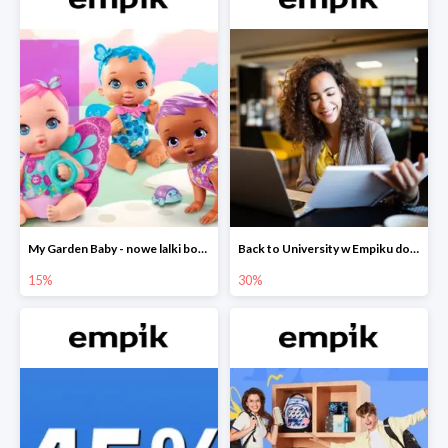
My Garden Baby - nowe lalki bobaski w Empiku do -15%
Back to University w Empiku do -30%
15%
30%