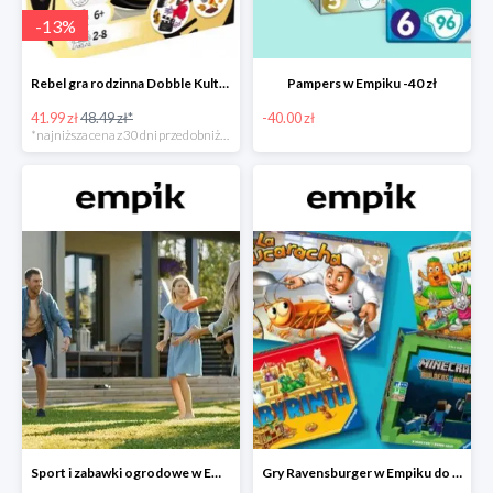
-
13
%
Rebel gra rodzinna Dobble Kultura w super cenie w Empiku Premium
Pampers w Empiku -40 zł
41.99 zł
48.49 zł*
-40.00 zł
*najniższa cena z 30 dni przed obniżką
Sport i zabawki ogrodowe w Empiku do -40%
Gry Ravensburger w Empiku do -25%