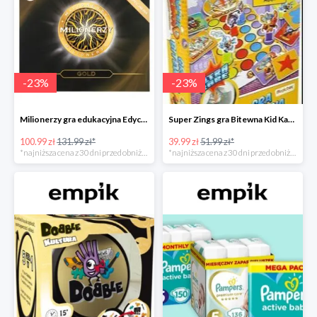
-
23
%
-
23
%
Milionerzy gra edukacyjna Edycja Gold w super cenie w Empiku Premium
Super Zings gra Bitewna Kid Kazom w super cenie w Empiku Premium
100.99 zł
131.99 zł*
39.99 zł
51.99 zł*
*najniższa cena z 30 dni przed obniżką
*najniższa cena z 30 dni przed obniżką