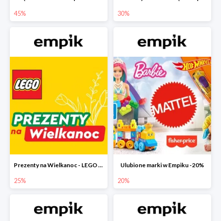
45%
30%
Prezenty na Wielkanoc - LEGO w Empiku do -25%
Ulubione marki w Empiku -20%
25%
20%