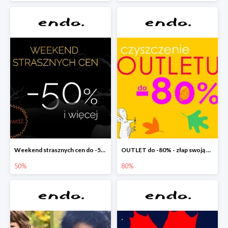
Weekend strasznych cen do -50%
OUTLET do -80% - złap swoją okazję !
50%
80%