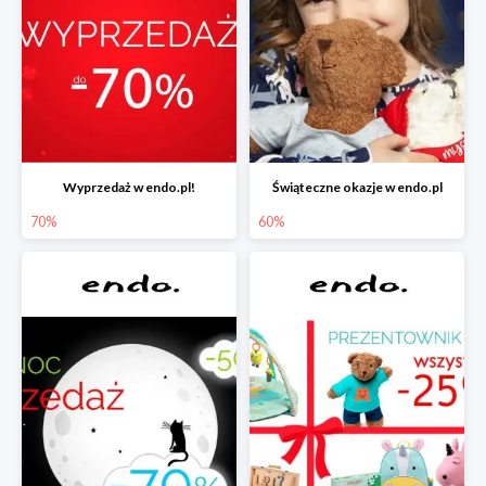
Wyprzedaż w endo.pl!
Świąteczne okazje w endo.pl
70%
60%