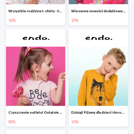
Wszystkie rodzinne t-shirty -50%
Wiosenne nowości dodatkowe -20%
50%
20%
Czyszczenie outletu! Ostatnie sztuki do -80%
Dzisiaj! Piżamy dla dzieci i dorosłych -50%
80%
50%