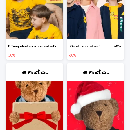
Piżamy idealne na prezent w Endo do -50%
Ostatnie sztuki w Endo do -60%
50%
60%