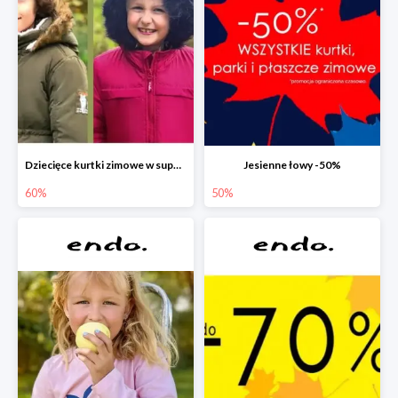
Dziecięce kurtki zimowe w super cenach!
Jesienne łowy -50%
60%
50%