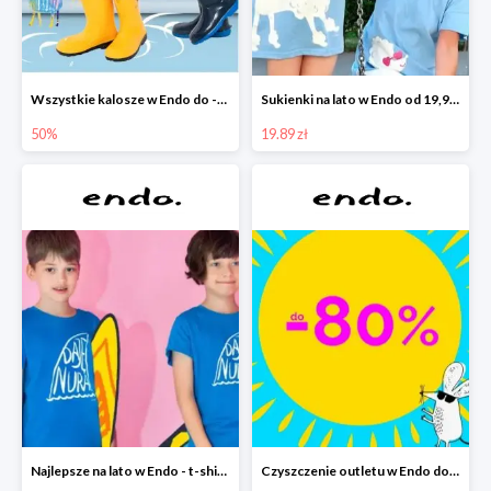
Wszystkie kalosze w Endo do -50%
Sukienki na lato w Endo od 19,90 zł
50%
19.89 zł
Najlepsze na lato w Endo - t-shirty od 9,90 zł i krótkie spodenki od 19,90 zł
Czyszczenie outletu w Endo do -80%