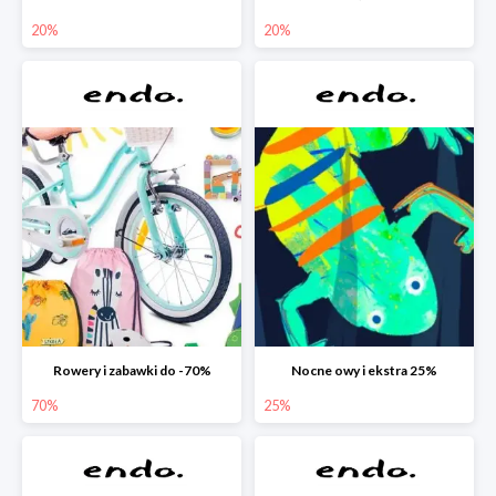
20%
20%
Rowery i zabawki do -70%
Nocne owy i ekstra 25%
70%
25%