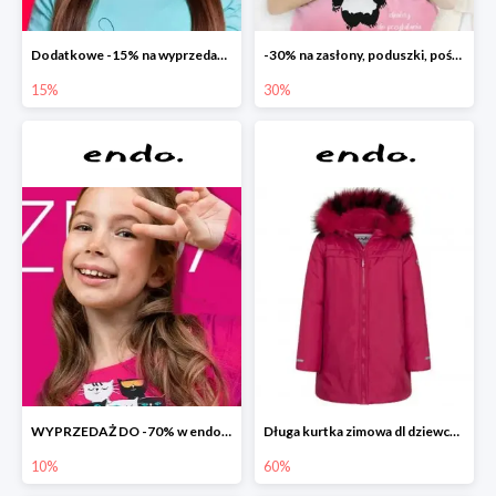
Dodatkowe -15% na wyprzedaż do -70%
-30% na zasłony, poduszki, pościele dla dzieci
15%
30%
WYPRZEDAŻ DO -70% w endo.pl
Długa kurtka zimowa dl dziewczynki
10%
60%