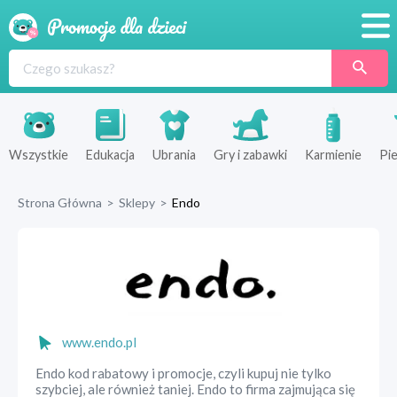
Promocje
Produkty
Sklepy
Wszystkie
Edukacja
Ubrania
Gry i zabawki
Karmienie
Pie
Blog
Strona Główna
>
Sklepy
>
Endo
Wyprawka
www.endo.pl
Endo kod rabatowy i promocje, czyli kupuj nie tylko
szybciej, ale również taniej. Endo to firma zajmująca się