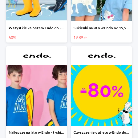
Wszystkie kalosze w Endo do -50%
Sukienki na lato w Endo od 19,90 zł
50%
19.89 zł
Najlepsze na lato w Endo - t-shirty od 9,90 zł i krótkie spodenki od 19,90 zł
Czyszczenie outletu w Endo do -80%