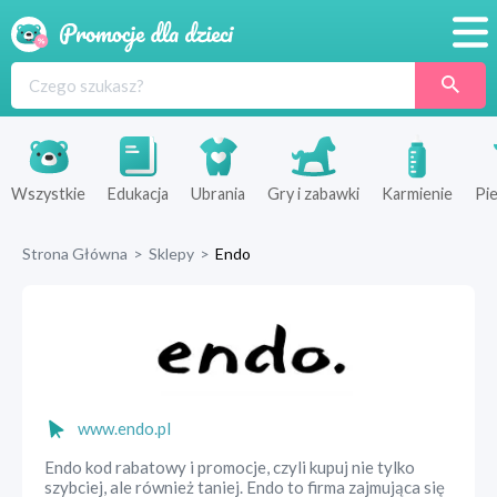
Promocje
Produkty
Sklepy
Wszystkie
Edukacja
Ubrania
Gry i zabawki
Karmienie
Pie
Blog
Strona Główna
>
Sklepy
>
Endo
Wyprawka
www.endo.pl
Endo kod rabatowy i promocje, czyli kupuj nie tylko
szybciej, ale również taniej. Endo to firma zajmująca się