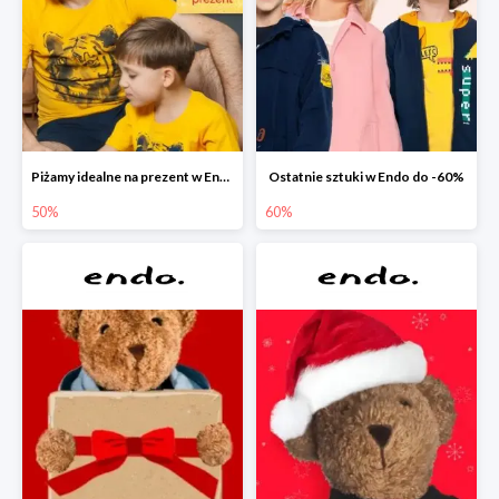
Piżamy idealne na prezent w Endo do -50%
Ostatnie sztuki w Endo do -60%
50%
60%