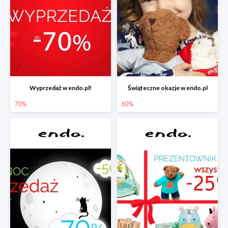
Wyprzedaż w endo.pl!
Świąteczne okazje w endo.pl
70%
60%