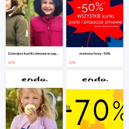
Dziecięce kurtki zimowe w super cenach!
Jesienne łowy -50%
60%
50%