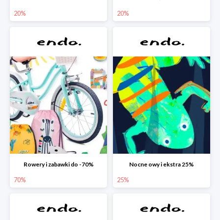
20%
20%
Rowery i zabawki do -70%
Nocne owy i ekstra 25%
70%
25%