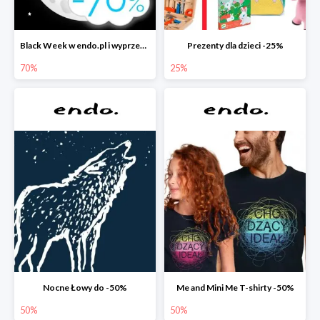
Black Week w endo.pl i wyprzedaże do -70&
Prezenty dla dzieci -25%
70%
25%
Nocne Łowy do -50%
Me and Mini Me T-shirty -50%
50%
50%