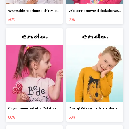
Wszystkie rodzinne t-shirty -50%
Wiosenne nowości dodatkowe -20%
50%
20%
Czyszczenie outletu! Ostatnie sztuki do -80%
Dzisiaj! Piżamy dla dzieci i dorosłych -50%
80%
50%