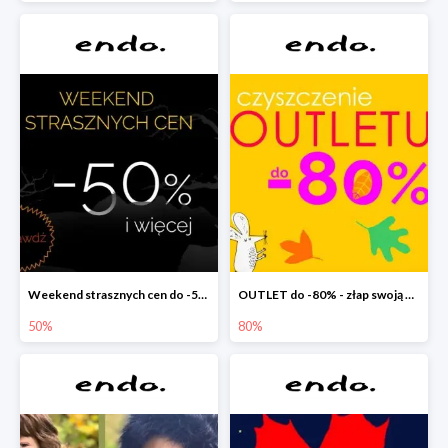
Weekend strasznych cen do -50%
OUTLET do -80% - złap swoją okazję !
50%
80%