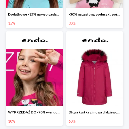
Dodatkowe -15% na wyprzedaż do -70%
-30% na zasłony, poduszki, pościele dla dzieci
15%
30%
WYPRZEDAŻ DO -70% w endo.pl
Długa kurtka zimowa dl dziewczynki
10%
60%