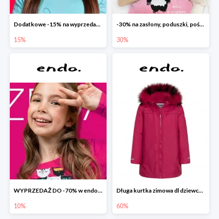
Dodatkowe -15% na wyprzedaż do -70%
-30% na zasłony, poduszki, pościele dla dzieci
15%
30%
WYPRZEDAŻ DO -70% w endo.pl
Długa kurtka zimowa dl dziewczynki
10%
60%