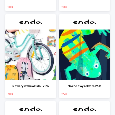
20%
20%
Rowery i zabawki do -70%
Nocne owy i ekstra 25%
70%
25%