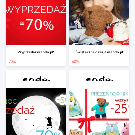
Wyprzedaż w endo.pl!
Świąteczne okazje w endo.pl
70%
60%