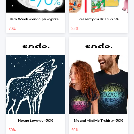
Black Week w endo.pl i wyprzedaże do -70&
Prezenty dla dzieci -25%
70%
25%
Nocne Łowy do -50%
Me and Mini Me T-shirty -50%
50%
50%