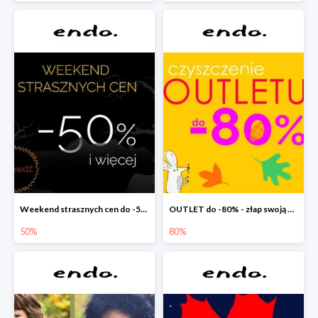
Weekend strasznych cen do -50%
OUTLET do -80% - złap swoją okazję !
50%
80%