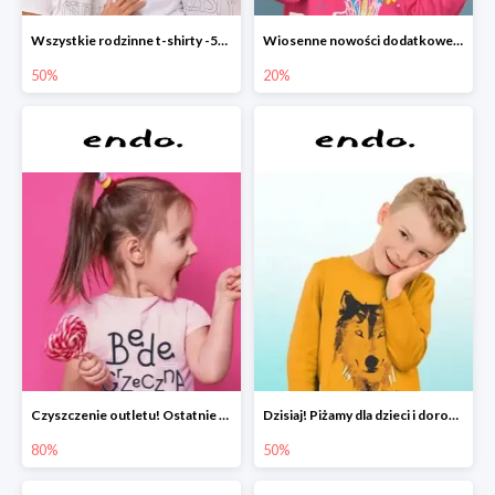
Wszystkie rodzinne t-shirty -50%
Wiosenne nowości dodatkowe -20%
50%
20%
Czyszczenie outletu! Ostatnie sztuki do -80%
Dzisiaj! Piżamy dla dzieci i dorosłych -50%
80%
50%