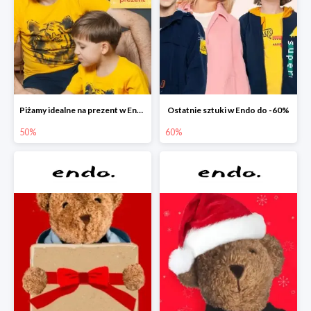
Piżamy idealne na prezent w Endo do -50%
Ostatnie sztuki w Endo do -60%
50%
60%