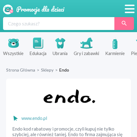
Promocje
Produkty
Sklepy
Wszystkie
Edukacja
Ubrania
Gry i zabawki
Karmienie
Pie
Blog
Strona Główna
>
Sklepy
>
Endo
Wyprawka
www.endo.pl
Endo kod rabatowy i promocje, czyli kupuj nie tylko
szybciej, ale również taniej. Endo to firma zajmująca się