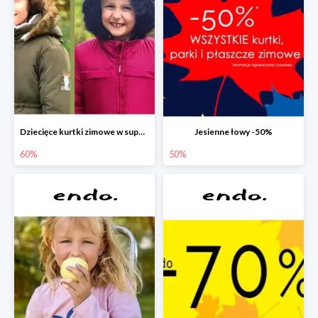
Dziecięce kurtki zimowe w super cenach!
Jesienne łowy -50%
60%
50%