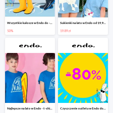
Wszystkie kalosze w Endo do -50%
Sukienki na lato w Endo od 19,90 zł
50%
19.89 zł
Najlepsze na lato w Endo - t-shirty od 9,90 zł i krótkie spodenki od 19,90 zł
Czyszczenie outletu w Endo do -80%