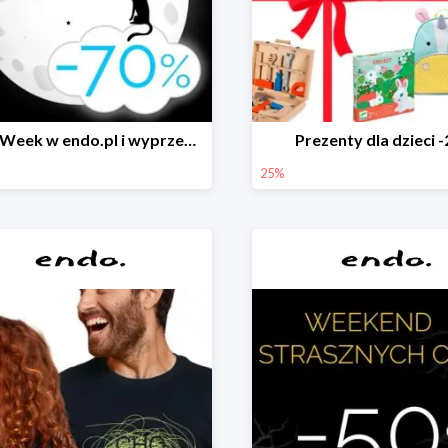
Black Week w endo.pl i wyprzedaże do -70&
Prezenty dla dzieci 
25%