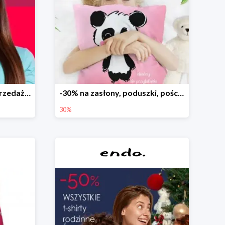
Dodatkowe -15% na wyprzedaż do -70%
-30% na zasłony, poduszki, pościele dla dzieci
30%