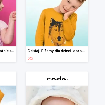
Czyszczenie outletu! Ostatnie sztuki do -80%
Dzisiaj! Piżamy dla dzieci i dorosłych -50%
50%