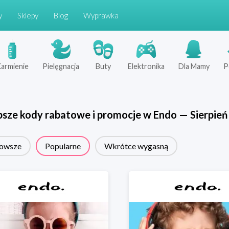
y
Sklepy
Blog
Wyprawka
armienie
Pielęgnacja
Buty
Elektronika
Dla Mamy
P
psze kody rabatowe i promocje w
Endo
—
Sierpień
owsze
Popularne
Wkrótce wygasną