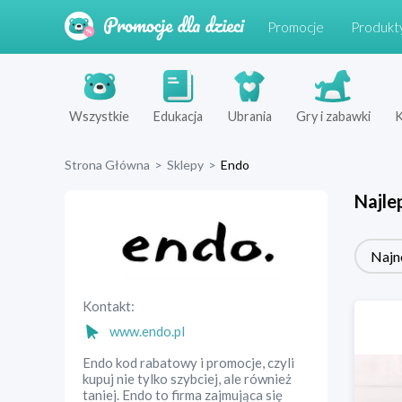
Promocje
Produkt
Wszystkie
Edukacja
Ubrania
Gry i zabawki
K
Strona Główna
>
Sklepy
>
Endo
Najle
Najn
Kontakt:
www.endo.pl
Endo kod rabatowy i promocje, czyli
kupuj nie tylko szybciej, ale również
taniej. Endo to firma zajmująca się