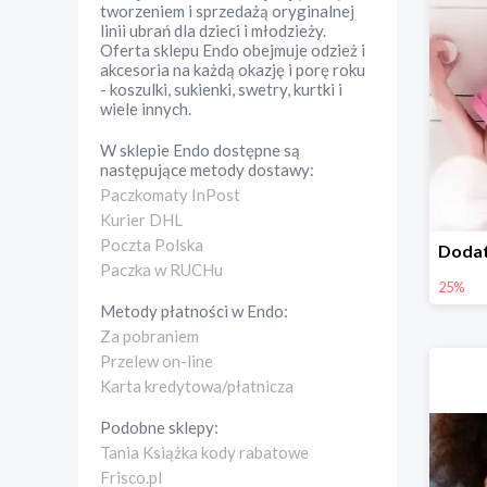
tworzeniem i sprzedażą oryginalnej
linii ubrań dla dzieci i młodzieży.
Oferta sklepu Endo obejmuje odzież i
akcesoria na każdą okazję i porę roku
- koszulki, sukienki, swetry, kurtki i
wiele innych.
W sklepie
Endo
dostępne są
następujące metody dostawy:
Paczkomaty InPost
Kurier DHL
Poczta Polska
Paczka w RUCHu
25%
Metody płatności w
Endo
:
Za pobraniem
Przelew on-line
Karta kredytowa/płatnicza
Podobne sklepy:
Tania Książka kody rabatowe
Frisco.pl