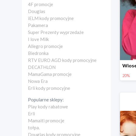
4F promocje
Douglas
iELM kody promocyjne
Pakamera
Super Prezenty wyprzedaże
I love Milk
Allegro promocje
Biedronka
RTV EURO AGD kody promocyjne
DECATHLON
MamaGama promocje
20%
Nowa Era
Erli kody promocyjne
Popularne sklepy:
Play kody rabatowe
Erli
Mamaiti promocje
tołpa.
Douglas kody promocyjne