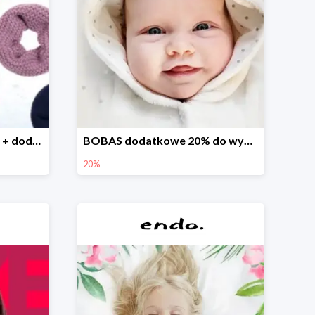
Finał wyprzedaży w Endo + dodatkowe 2% rabatu
BOBAS dodatkowe 20% do wyprzedaży
20%