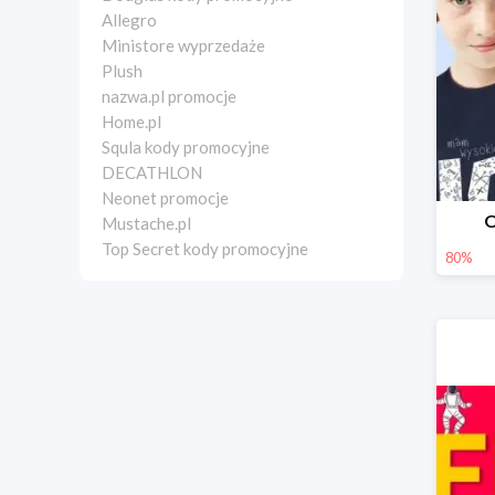
Allegro
Ministore wyprzedaże
Plush
nazwa.pl promocje
Home.pl
Squla kody promocyjne
DECATHLON
Neonet promocje
O
Mustache.pl
Top Secret kody promocyjne
80%