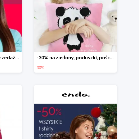
Dodatkowe -15% na wyprzedaż do -70%
-30% na zasłony, poduszki, pościele dla dzieci
30%