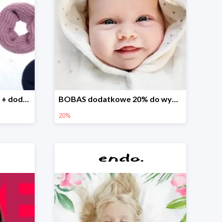
Finał wyprzedaży w Endo + dodatkowe 2% rabatu
BOBAS dodatkowe 20% do wyprzedaży
20%