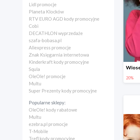
Lidl promocje
Planeta Klocków
RTV EURO AGD kody promocyjne
Cobi
DECATHLON wyprzedaże
szafa-bobasa.pl
Aliexpress promocje
Znak Księgarnia internetowa
Kinderkraft kody promocyjne
Squla
OleOle! promocje
20%
Multu
Super Prezenty kody promocyjne
Popularne sklepy:
OleOle! kody rabatowe
Multu
ezebra.pl promocje
T-Mobile
Trefl kody promocyjne