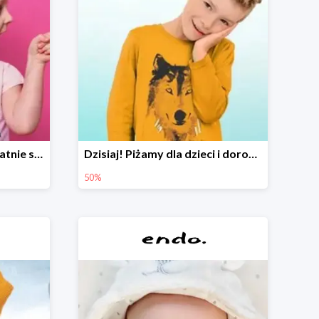
Czyszczenie outletu! Ostatnie sztuki do -80%
Dzisiaj! Piżamy dla dzieci i dorosłych -50%
50%