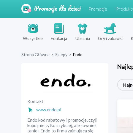
Promocje
Produkt
Wszystkie
Edukacja
Ubrania
Gry i zabawki
K
Strona Główna
>
Sklepy
>
Endo
Najle
Najn
Kontakt:
www.endo.pl
Endo kod rabatowy i promocje, czyli
kupuj nie tylko szybciej, ale również
taniej. Endo to firma zajmująca się