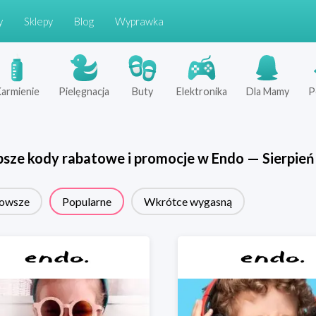
y
Sklepy
Blog
Wyprawka
armienie
Pielęgnacja
Buty
Elektronika
Dla Mamy
P
psze kody rabatowe i promocje w
Endo
—
Sierpień
owsze
Popularne
Wkrótce wygasną