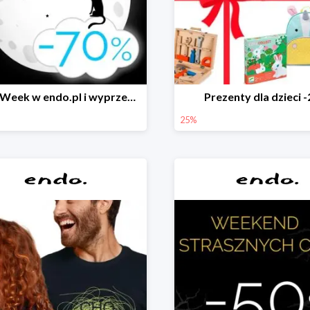
Black Week w endo.pl i wyprzedaże do -70&
Prezenty dla dzieci 
25%