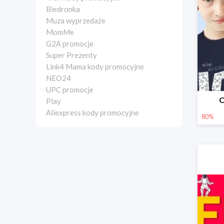
Biedronka
Muza wyprzedaże
MomMe
G2A promocje
Super Prezenty
Link4 Mama kody promocyjne
NEO24
UPC promocje
O
Play
Aliexpress kody promocyjne
80%