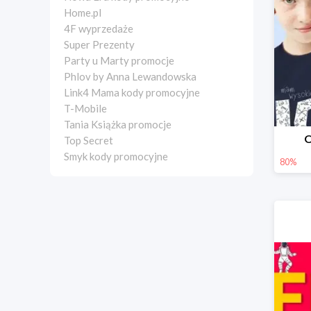
Home.pl
4F wyprzedaże
Super Prezenty
Party u Marty promocje
Phlov by Anna Lewandowska
Link4 Mama kody promocyjne
T-Mobile
Tania Książka promocje
O
Top Secret
Smyk kody promocyjne
80%