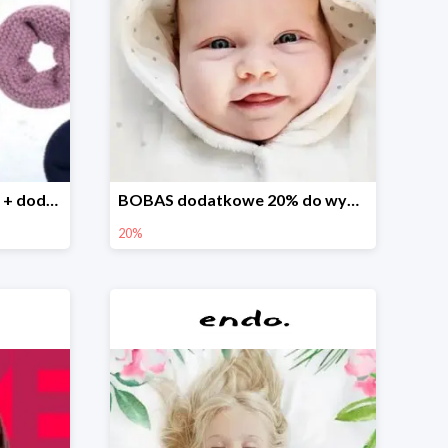
Finał wyprzedaży w Endo + dodatkowe 2% rabatu
BOBAS dodatkowe 20% do wyprzedaży
20%