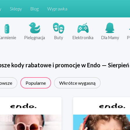
y
Sklepy
Blog
Wyprawka
armienie
Pielęgnacja
Buty
Elektronika
Dla Mamy
P
psze kody rabatowe i promocje w
Endo
—
Sierpień
owsze
Popularne
Wkrótce wygasną