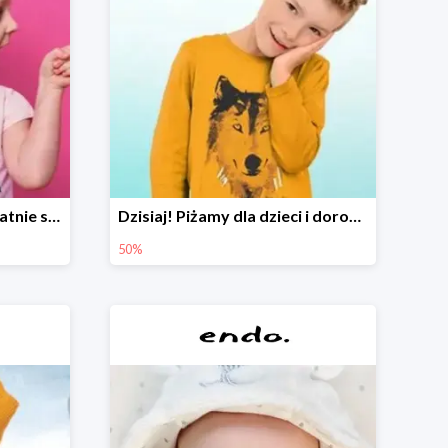
Czyszczenie outletu! Ostatnie sztuki do -80%
Dzisiaj! Piżamy dla dzieci i dorosłych -50%
50%