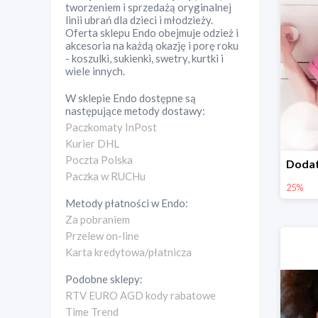
tworzeniem i sprzedażą oryginalnej
linii ubrań dla dzieci i młodzieży.
Oferta sklepu Endo obejmuje odzież i
akcesoria na każdą okazję i porę roku
- koszulki, sukienki, swetry, kurtki i
wiele innych.
W sklepie
Endo
dostępne są
następujące metody dostawy:
Paczkomaty InPost
Kurier DHL
Poczta Polska
Paczka w RUCHu
25%
Metody płatności w
Endo
:
Za pobraniem
Przelew on-line
Karta kredytowa/płatnicza
Podobne sklepy:
RTV EURO AGD kody rabatowe
Time Trend