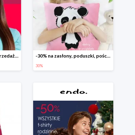
Dodatkowe -15% na wyprzedaż do -70%
-30% na zasłony, poduszki, pościele dla dzieci
30%