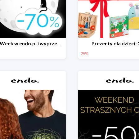
Black Week w endo.pl i wyprzedaże do -70&
Prezenty dla dzieci 
25%