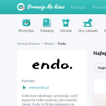
Promocje
Produkt
Wszystkie
Edukacja
Ubrania
Gry i zabawki
K
Strona Główna
>
Sklepy
>
Endo
Najle
Najn
Kontakt:
www.endo.pl
Endo kod rabatowy i promocje, czyli
kupuj nie tylko szybciej, ale również
taniej. Endo to firma zajmująca się