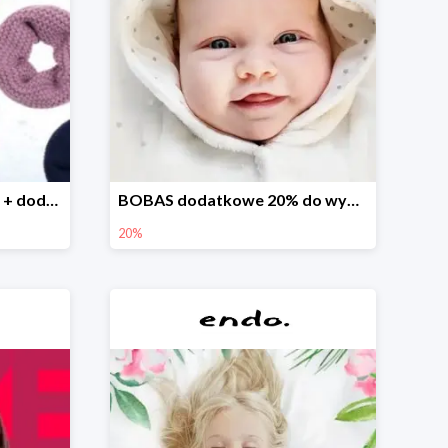
Finał wyprzedaży w Endo + dodatkowe 2% rabatu
BOBAS dodatkowe 20% do wyprzedaży
20%