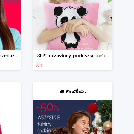
Dodatkowe -15% na wyprzedaż do -70%
-30% na zasłony, poduszki, pościele dla dzieci
30%