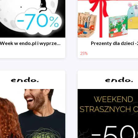
Black Week w endo.pl i wyprzedaże do -70&
Prezenty dla dzieci 
25%