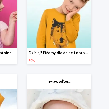
Czyszczenie outletu! Ostatnie sztuki do -80%
Dzisiaj! Piżamy dla dzieci i dorosłych -50%
50%