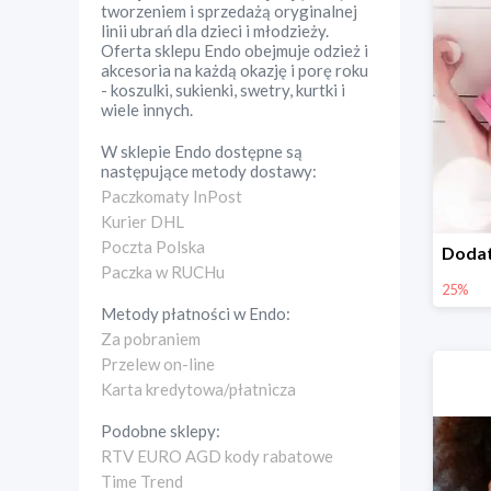
tworzeniem i sprzedażą oryginalnej
linii ubrań dla dzieci i młodzieży.
Oferta sklepu Endo obejmuje odzież i
akcesoria na każdą okazję i porę roku
- koszulki, sukienki, swetry, kurtki i
wiele innych.
W sklepie
Endo
dostępne są
następujące metody dostawy:
Paczkomaty InPost
Kurier DHL
Poczta Polska
Paczka w RUCHu
25%
Metody płatności w
Endo
:
Za pobraniem
Przelew on-line
Karta kredytowa/płatnicza
Podobne sklepy:
RTV EURO AGD kody rabatowe
Time Trend