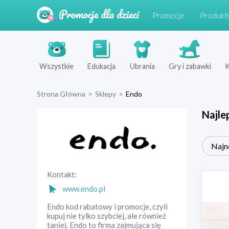
Promocje
Produkt
Wszystkie
Edukacja
Ubrania
Gry i zabawki
K
Strona Główna
>
Sklepy
>
Endo
Najle
Najn
Kontakt:
www.endo.pl
Endo kod rabatowy i promocje, czyli
kupuj nie tylko szybciej, ale również
taniej. Endo to firma zajmująca się