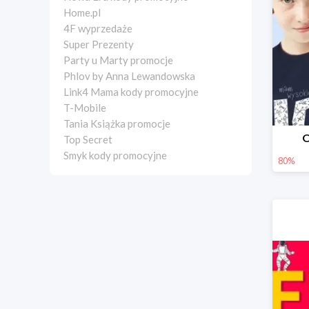
Home.pl
4F wyprzedaże
Super Prezenty
Party u Marty promocje
Phlov by Anna Lewandowska
Link4 Mama kody promocyjne
T-Mobile
Tania Książka promocje
O
Top Secret
Smyk kody promocyjne
80%