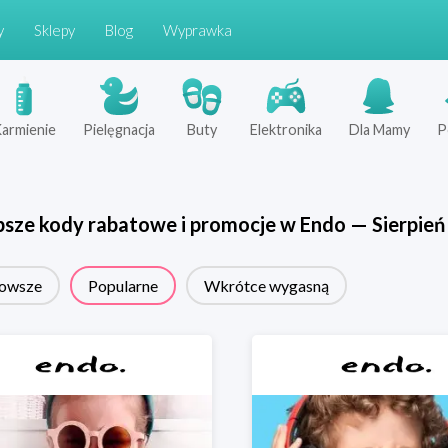
y
Sklepy
Blog
Wyprawka
armienie
Pielęgnacja
Buty
Elektronika
Dla Mamy
P
psze kody rabatowe i promocje w
Endo
—
Sierpień
owsze
Popularne
Wkrótce wygasną