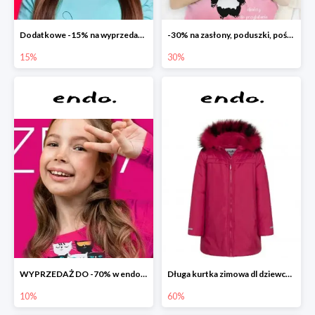
Dodatkowe -15% na wyprzedaż do -70%
-30% na zasłony, poduszki, pościele dla dzieci
15%
30%
WYPRZEDAŻ DO -70% w endo.pl
Długa kurtka zimowa dl dziewczynki
10%
60%