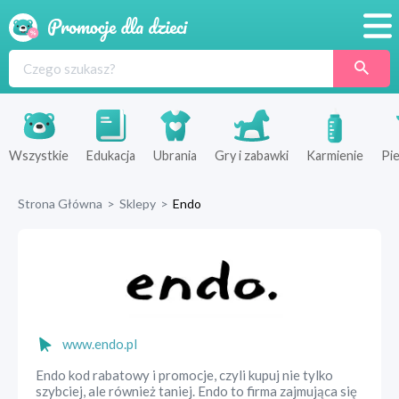
Promocje
Produkty
Sklepy
Wszystkie
Edukacja
Ubrania
Gry i zabawki
Karmienie
Pie
Blog
Strona Główna
>
Sklepy
>
Endo
Wyprawka
www.endo.pl
Endo kod rabatowy i promocje, czyli kupuj nie tylko
szybciej, ale również taniej. Endo to firma zajmująca się