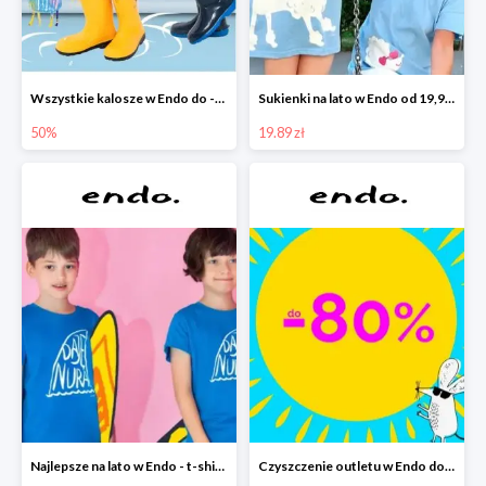
Wszystkie kalosze w Endo do -50%
Sukienki na lato w Endo od 19,90 zł
50%
19.89 zł
Najlepsze na lato w Endo - t-shirty od 9,90 zł i krótkie spodenki od 19,90 zł
Czyszczenie outletu w Endo do -80%