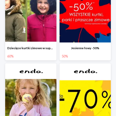
Dziecięce kurtki zimowe w super cenach!
Jesienne łowy -50%
60%
50%