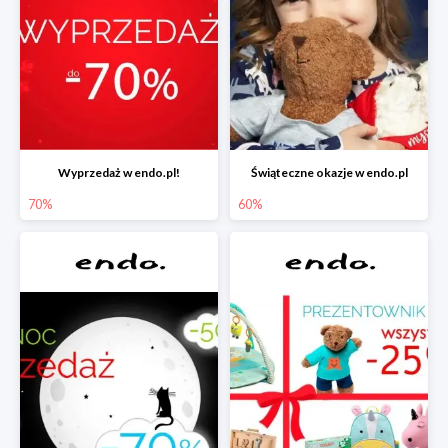
Wyprzedaż w endo.pl!
Świąteczne okazje w endo.pl
70%
60%