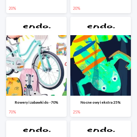
20%
20%
Rowery i zabawki do -70%
Nocne owy i ekstra 25%
70%
25%