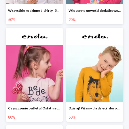
Wszystkie rodzinne t-shirty -50%
Wiosenne nowości dodatkowe -20%
50%
20%
Czyszczenie outletu! Ostatnie sztuki do -80%
Dzisiaj! Piżamy dla dzieci i dorosłych -50%
80%
50%