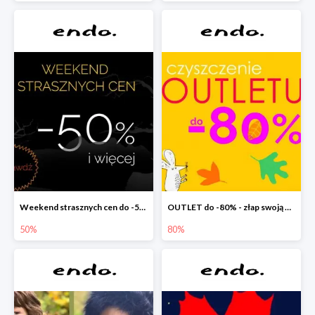
Weekend strasznych cen do -50%
OUTLET do -80% - złap swoją okazję !
50%
80%