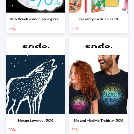
Black Week w endo.pl i wyprzedaże do -70&
Prezenty dla dzieci -25%
70%
25%
Nocne Łowy do -50%
Me and Mini Me T-shirty -50%
50%
50%