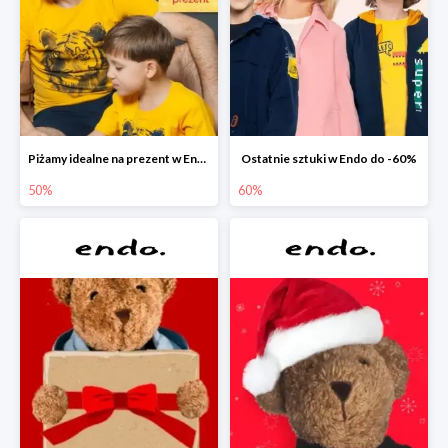
Piżamy idealne na prezent w Endo do -50%
Ostatnie sztuki w Endo do -60%
50%
60%