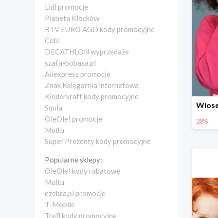
Lidl promocje
Planeta Klocków
RTV EURO AGD kody promocyjne
Cobi
DECATHLON wyprzedaże
szafa-bobasa.pl
Aliexpress promocje
Znak Księgarnia internetowa
Kinderkraft kody promocyjne
Squla
OleOle! promocje
20%
Multu
Super Prezenty kody promocyjne
Popularne sklepy:
OleOle! kody rabatowe
Multu
ezebra.pl promocje
T-Mobile
Trefl kody promocyjne