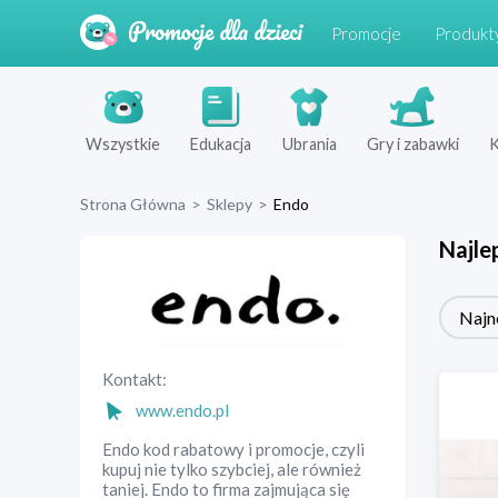
Promocje
Produkt
Wszystkie
Edukacja
Ubrania
Gry i zabawki
K
Strona Główna
>
Sklepy
>
Endo
Najle
Najn
Kontakt:
www.endo.pl
Endo kod rabatowy i promocje, czyli
kupuj nie tylko szybciej, ale również
taniej. Endo to firma zajmująca się