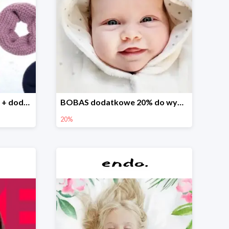
Finał wyprzedaży w Endo + dodatkowe 2% rabatu
BOBAS dodatkowe 20% do wyprzedaży
20%