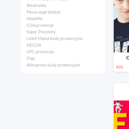
Biedronka
Muza wyprzedaże
MomMe
G2A promocje
Super Prezenty
Link4 Mama kody promocyjne
NEO24
UPC promocje
O
Play
Aliexpress kody promocyjne
80%