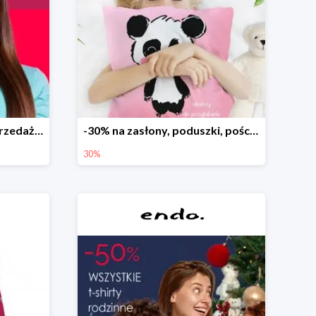
Dodatkowe -15% na wyprzedaż do -70%
-30% na zasłony, poduszki, pościele dla dzieci
30%