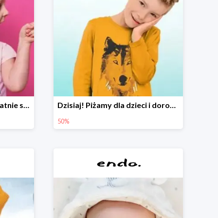
Czyszczenie outletu! Ostatnie sztuki do -80%
Dzisiaj! Piżamy dla dzieci i dorosłych -50%
50%