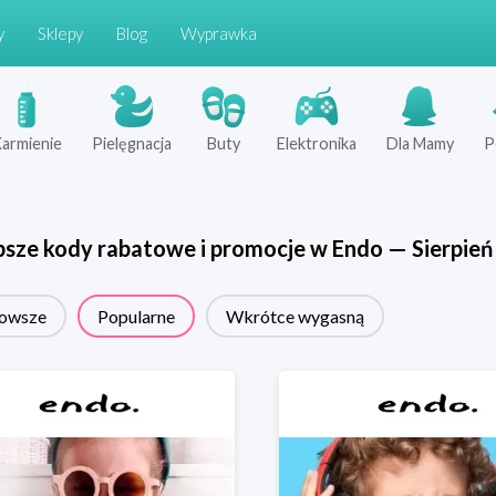
y
Sklepy
Blog
Wyprawka
armienie
Pielęgnacja
Buty
Elektronika
Dla Mamy
P
psze kody rabatowe i promocje w
Endo
—
Sierpień
owsze
Popularne
Wkrótce wygasną