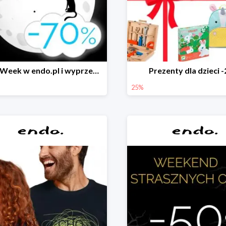
Black Week w endo.pl i wyprzedaże do -70&
Prezenty dla dzieci 
25%