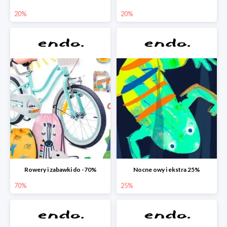
20%
20%
Rowery i zabawki do -70%
Nocne owy i ekstra 25%
70%
25%