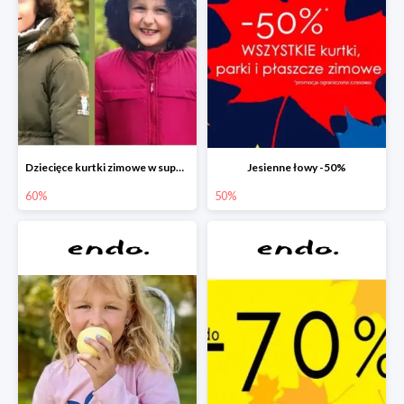
Dziecięce kurtki zimowe w super cenach!
Jesienne łowy -50%
60%
50%