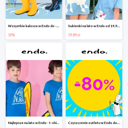
Wszystkie kalosze w Endo do -50%
Sukienki na lato w Endo od 19,90 zł
50%
19.89 zł
Najlepsze na lato w Endo - t-shirty od 9,90 zł i krótkie spodenki od 19,90 zł
Czyszczenie outletu w Endo do -80%