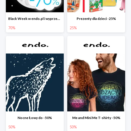
Black Week w endo.pl i wyprzedaże do -70&
Prezenty dla dzieci -25%
70%
25%
Nocne Łowy do -50%
Me and Mini Me T-shirty -50%
50%
50%