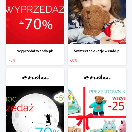
Wyprzedaż w endo.pl!
Świąteczne okazje w endo.pl
70%
60%