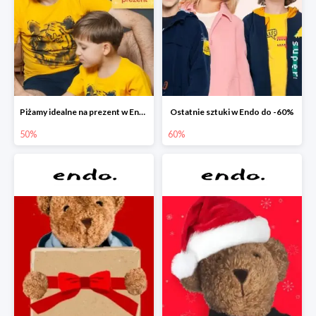
Piżamy idealne na prezent w Endo do -50%
Ostatnie sztuki w Endo do -60%
50%
60%