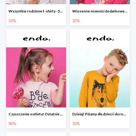
Wszystkie rodzinne t-shirty -50%
Wiosenne nowości dodatkowe -20%
50%
20%
Czyszczenie outletu! Ostatnie sztuki do -80%
Dzisiaj! Piżamy dla dzieci i dorosłych -50%
80%
50%