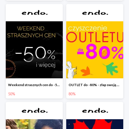
Weekend strasznych cen do -50%
OUTLET do -80% - złap swoją okazję !
50%
80%