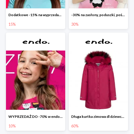
Dodatkowe -15% na wyprzedaż do -70%
-30% na zasłony, poduszki, pościele dla dzieci
15%
30%
WYPRZEDAŻ DO -70% w endo.pl
Długa kurtka zimowa dl dziewczynki
10%
60%