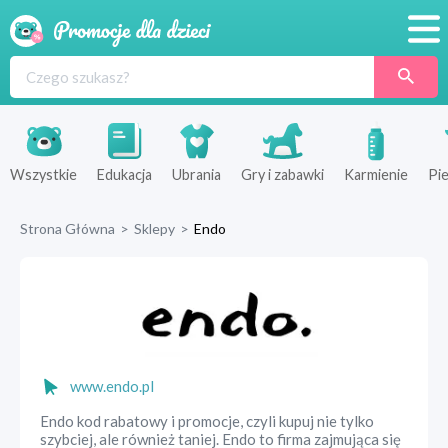
Promocje
Produkty
Sklepy
Wszystkie
Edukacja
Ubrania
Gry i zabawki
Karmienie
Pie
Blog
Strona Główna
>
Sklepy
>
Endo
Wyprawka
www.endo.pl
Endo kod rabatowy i promocje, czyli kupuj nie tylko
szybciej, ale również taniej. Endo to firma zajmująca się