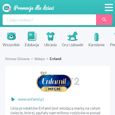
Promocje
Produkty
Sklepy
Wszystkie
Edukacja
Ubrania
Gry i zabawki
Karmienie
Pie
Blog
Strona Główna
>
Sklepy
>
Enfamil
Wyprawka
www.enfamil.pl
Linia produktów Enfamil jest wiodącą marką na całym
świecie, której zaufały nam miliony rodziców w ponad