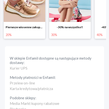
Pierwsze wiosenne zakupy -20%
-30% na wszystko!!
-40% n
20%
30%
40%
W sklepie
Enfamil
dostępne są następujące metody
dostawy:
Kurier UPS
Metody płatności w
Enfamil
:
Przelew on-line
Karta kredytowa/płatnicza
Podobne sklepy:
Media Markt kupony rabatowe