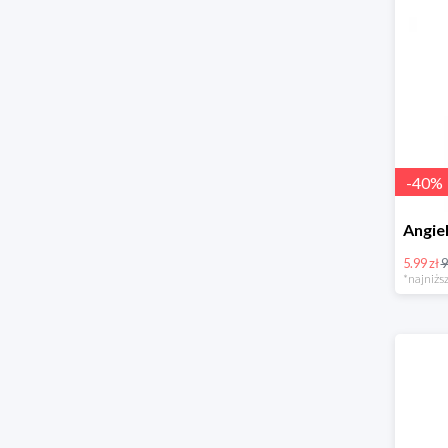
-
40
%
5.99 zł
9
*najniższ