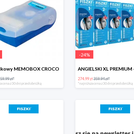
-
24
%
stikowy MEMOBOX CROCO
59.99 zł*
274.99 zł
359.94 zł*
a cena z 30 dni przed obniżką
*najniższa cena z 30 dni przed obniżką