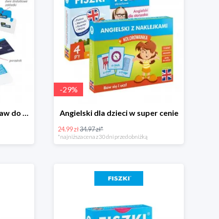
-
29
%
Stwórz swoje fiszki - zestaw do szybkiej nauki w super cenie
Angielski dla dzieci w super cenie
24.99 zł
34.97 zł*
*najniższa cena z 30 dni przed obniżką