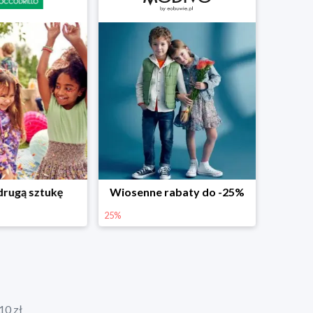
abaty do -25%
Dodatkowe -25% na wiosenne nowości
25%
10 zł