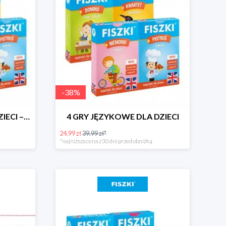
-
38
%
4 GRY JĘZYKOWE DLA DZIECI – oszczędzasz 31 zł!
4 GRY JĘZYKOWE DLA DZIECI
24.99 zł
39.99 zł*
*najniższa cena z 30 dni przed obniżką