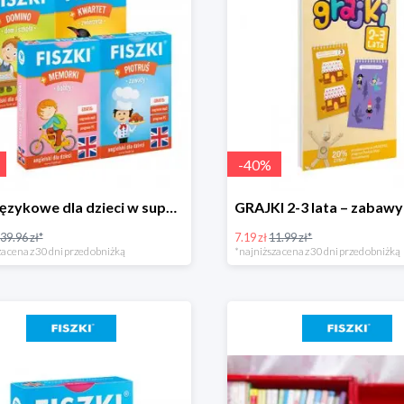
-
40
%
4 gry językowe dla dzieci w super cenie
39.96 zł*
7.19 zł
11.99 zł*
a cena z 30 dni przed obniżką
*najniższa cena z 30 dni przed obniżką