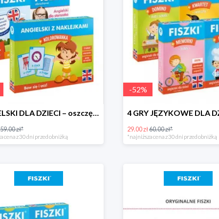
-
52
%
ANGIELSKI DLA DZIECI – oszczędzasz 30 zł!
59.00 zł*
29.00 zł
60.00 zł*
a cena z 30 dni przed obniżką
*najniższa cena z 30 dni przed obniżką