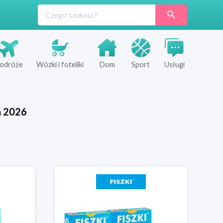
odróże
Wózki i foteliki
Dom
Sport
Usługi
ń
2026