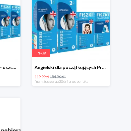
-
35
%
ANGIELSKI XL PREMIUM – oszczędzasz 85 zł!
Angielski dla początkujących Premium 65zł taniej
119.99 zł
184.96 zł*
*najniższa cena z 30 dni przed obniżką