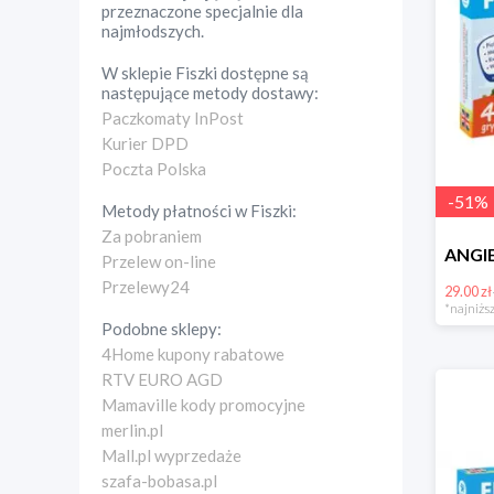
przeznaczone specjalnie dla
najmłodszych.
W sklepie
Fiszki
dostępne są
następujące metody dostawy:
Paczkomaty InPost
Kurier DPD
Poczta Polska
-
51
%
Metody płatności w
Fiszki
:
Za pobraniem
Przelew on-line
Przelewy24
29.00 zł
*najniższ
Podobne sklepy:
4Home kupony rabatowe
RTV EURO AGD
Mamaville kody promocyjne
merlin.pl
Mall.pl wyprzedaże
szafa-bobasa.pl