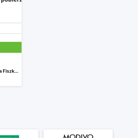
Zapisz się do Newslettera Fiszki.pl i odbierz darmowe audiokursy