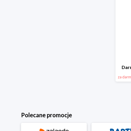
Dar
za dar
Polecane promocje