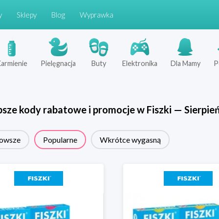
y
Sklepy
Blog
Wyprawka
armienie
Pielęgnacja
Buty
Elektronika
Dla Mamy
P
psze kody rabatowe i promocje w
Fiszki
—
Sierpie
owsze
Popularne
Wkrótce wygasną