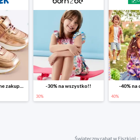
ystko!!
-40% na drugą sztukę
Wiosenne r
40%
25%
Świąteczny rabat w Fiszki.pl - 