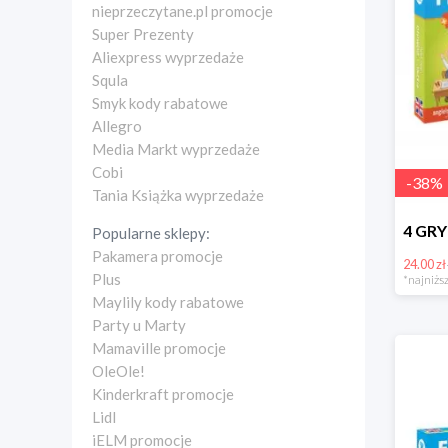
nieprzeczytane.pl promocje
Super Prezenty
Aliexpress wyprzedaże
Squla
Smyk kody rabatowe
Allegro
Media Markt wyprzedaże
Cobi
-
38
%
Tania Książka wyprzedaże
Popularne sklepy:
Pakamera promocje
24.00 zł
Plus
*najniższ
Maylily kody rabatowe
Party u Marty
Mamaville promocje
OleOle!
Kinderkraft promocje
Lidl
iELM promocje