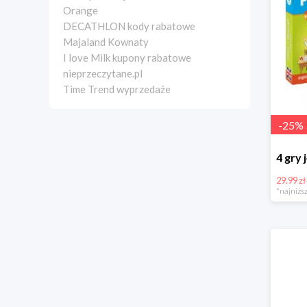
Orange
DECATHLON kody rabatowe
Majaland Kownaty
I love Milk kupony rabatowe
nieprzeczytane.pl
Time Trend wyprzedaże
-
25
%
29.99 zł
*najniższ