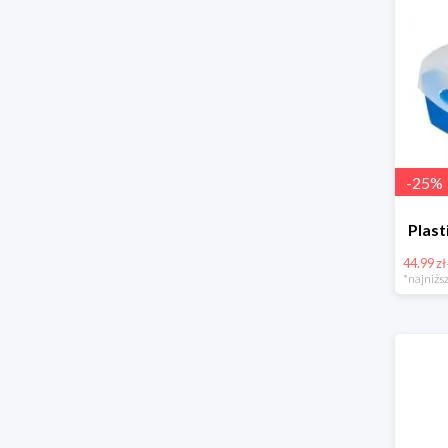
-
25
%
Pla
44.99 zł
*najniższ