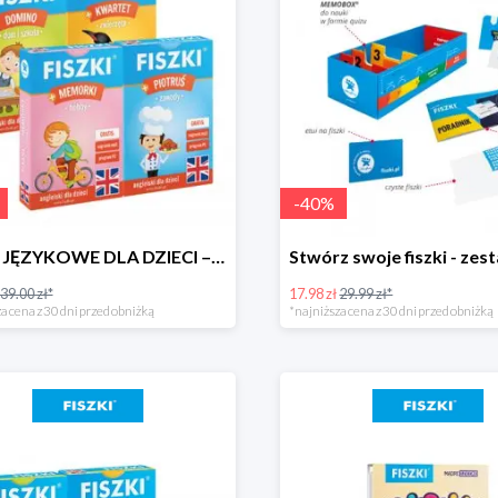
-
40
%
4 GRY JĘZYKOWE DLA DZIECI – oszczędzasz 15 zł!
39.00 zł*
17.98 zł
29.99 zł*
a cena z 30 dni przed obniżką
*najniższa cena z 30 dni przed obniżką