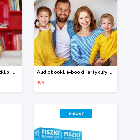
Fiszki i gry do nauki w Fiszki.pl w super cenach
Audiobooki, e-booki i artykuły dla dzieci w Fiszki.pl do -40%
40%