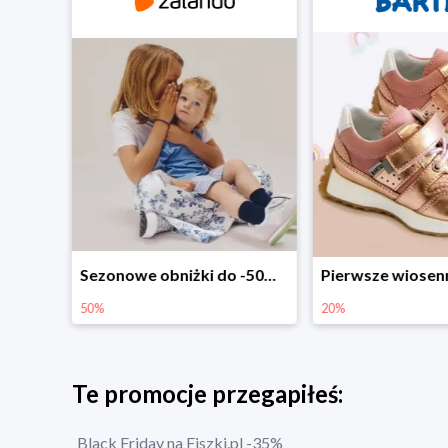
Sezonowe obniżki do -50% w Zalando
Pierwsze wiosenne zakupy -20%
-30% na wsz
20%
30%
Te promocje przegapiłeś:
Black Friday na Fiszki.pl -35%