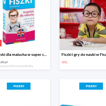
Angielski dla malucha w super cenie
.99 zł*
40%
a cena z 30 dni przed obniżką