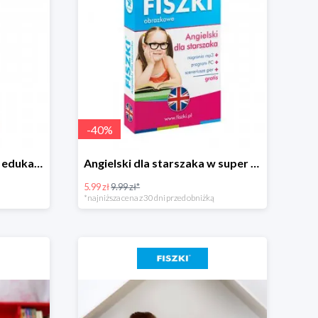
-
40
%
GRAJKI 2-3 lata – zabawy edukacyjne w super cenie
Angielski dla starszaka w super cenie
5.99 zł
9.99 zł*
*najniższa cena z 30 dni przed obniżką