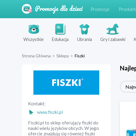
Promocje
Produkt
Wszystkie
Edukacja
Ubrania
Gry i zabawki
K
Strona Główna
>
Sklepy
>
Fiszki
Najle
Najn
Kontakt:
www.fiszki.pl
Fiszki.pl to sklep oferujący fiszki do
nauki wielu języków obcych. W jego
ofercie znajdują się również fiszki