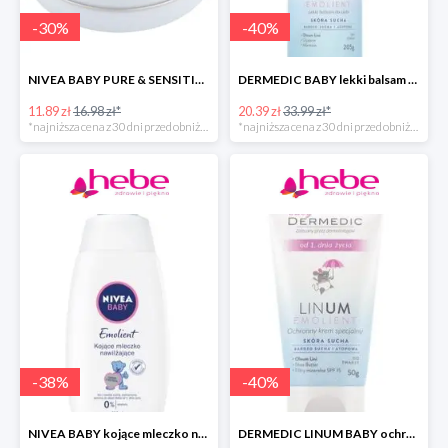
-
30
%
-
40
%
NIVEA BABY PURE & SENSITIVE krem dla dzieci
DERMEDIC BABY lekki balsam do ciała
11.89 zł
16.98 zł*
20.39 zł
33.99 zł*
*najniższa cena z 30 dni przed obniżką
*najniższa cena z 30 dni przed obniżką
-
38
%
-
40
%
NIVEA BABY kojące mleczko nawilżające do ciała dla dzieci
DERMEDIC LINUM BABY ochronny krem specjalny