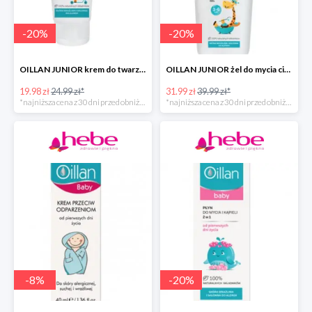
-
20
%
-
20
%
OILLAN JUNIOR krem do twarzy i ciała, 75 ml
OILLAN JUNIOR żel do mycia ciała i włosów, 400 ml
19.98 zł
24.99 zł*
31.99 zł
39.99 zł*
*najniższa cena z 30 dni przed obniżką
*najniższa cena z 30 dni przed obniżką
-
8
%
-
20
%