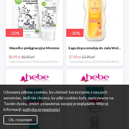
-
20
%
-
30
%
Masełko pielęgnacyjne Momme
Łagodząca emulsja do ciała Weleda
38.99 zł
48.99 zł*
37.99 zł
53.99 zł*
*najniższa cena z 30 dni przed obniżką
*najniższa cena z 30 dni przed obniżką
Używamy plików cookies, by ułatwić korzystanie z naszych
serwisów. Jeśli nie chcesz, by pliki cookies były zapisywane na
Twoim dysku, zmień ustawienia swojej przeglądarki. Więcej
informacji:
polityka prywatności
.
Ok, rozumiem