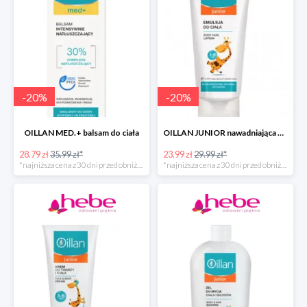
-
20
%
-
20
%
OILLAN MED.+ balsam do ciała
OILLAN JUNIOR nawadniająca emulsja do ciała, 200 ml
28.79 zł
35.99 zł*
23.99 zł
29.99 zł*
*najniższa cena z 30 dni przed obniżką
*najniższa cena z 30 dni przed obniżką