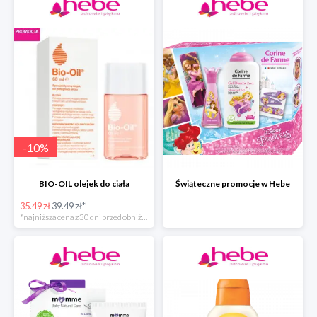
-
10
%
BIO-OIL olejek do ciała
Świąteczne promocje w Hebe
35.49 zł
39.49 zł*
*najniższa cena z 30 dni przed obniżką