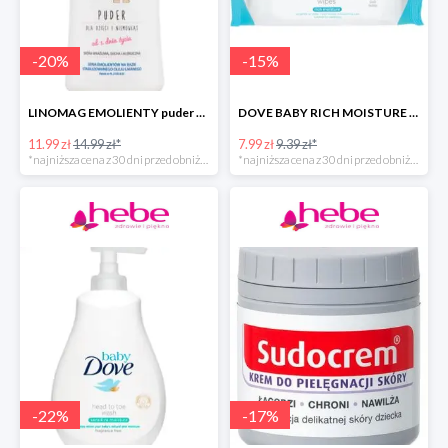
-
20
%
-
15
%
LINOMAG EMOLIENTY puder dla dzieci i niemowląt od 1. dnia życia -40%
DOVE BABY RICH MOISTURE chusteczki pielęgnacyjne -40%
11.99 zł
14.99 zł*
7.99 zł
9.39 zł*
*najniższa cena z 30 dni przed obniżką
*najniższa cena z 30 dni przed obniżką
-
22
%
-
17
%