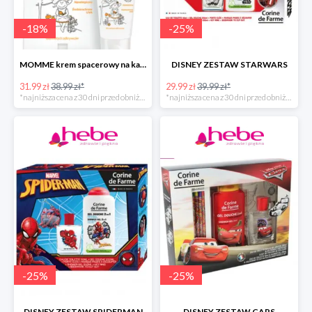
-
18
%
-
25
%
MOMME krem spacerowy na każdą pogodę do ciała
DISNEY ZESTAW STARWARS
31.99 zł
38.99 zł*
29.99 zł
39.99 zł*
*najniższa cena z 30 dni przed obniżką
*najniższa cena z 30 dni przed obniżką
-
25
%
-
25
%
DISNEY ZESTAW SPIDERMAN
DISNEY ZESTAW CARS