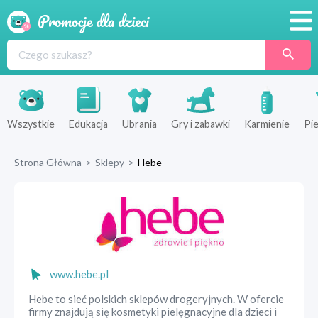
Promocje
Produkty
Sklepy
Wszystkie
Edukacja
Ubrania
Gry i zabawki
Karmienie
Pie
Blog
Strona Główna
>
Sklepy
>
Hebe
Wyprawka
www.hebe.pl
Hebe to sieć polskich sklepów drogeryjnych. W ofercie
firmy znajdują się kosmetyki pielęgnacyjne dla dzieci i