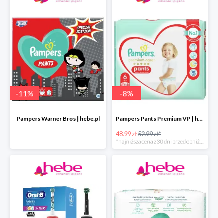
-
11
%
-
8
%
Pampers Warner Bros | hebe.pl
Pampers Pants Premium VP | hebe.pl
48.99 zł
52.99 zł*
*najniższa cena z 30 dni przed obniżką