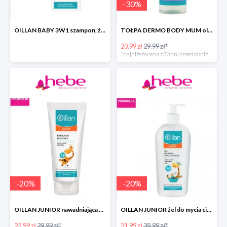
-
30
%
OILLAN BABY 3W1 szampon, żel do kąpieli i pod prysznic
TOŁPA DERMO BODY MUM olejek do ciała przeciw rozstępom
20.99 zł
29.99 zł*
*najniższa cena z 30 dni przed obniżką
-
20
%
-
20
%
OILLAN JUNIOR nawadniająca emulsja do ciała
OILLAN JUNIOR żel do mycia ciała i włosów
23.99 zł
29.99 zł*
31.99 zł
39.99 zł*