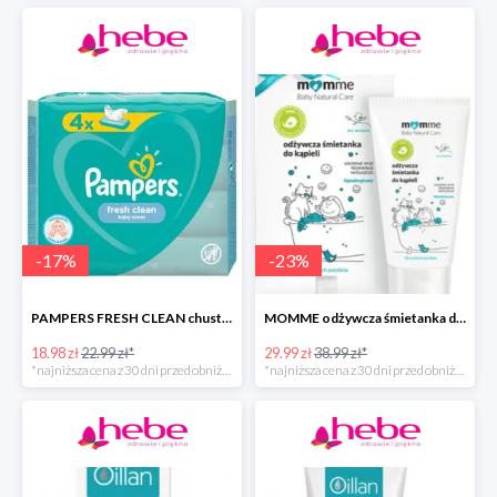
-
17
%
-
23
%
PAMPERS FRESH CLEAN chusteczki nawilżane
MOMME odżywcza śmietanka do kąpieli
18.98 zł
22.99 zł*
29.99 zł
38.99 zł*
*najniższa cena z 30 dni przed obniżką
*najniższa cena z 30 dni przed obniżką