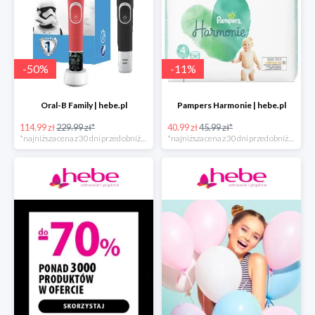
-
50
%
-
11
%
Oral-B Family | hebe.pl
Pampers Harmonie | hebe.pl
114.99 zł
229.99 zł*
40.99 zł
45.99 zł*
*najniższa cena z 30 dni przed obniżką
*najniższa cena z 30 dni przed obniżką