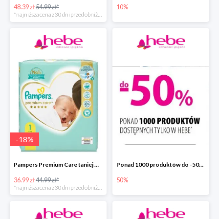
48.39 zł
54.99 zł*
10%
*najniższa cena z 30 dni przed obniżką
-
18
%
Pampers Premium Care taniej w hebe.pl
Ponad 1000 produktów do -50% taniej
36.99 zł
44.99 zł*
50%
*najniższa cena z 30 dni przed obniżką