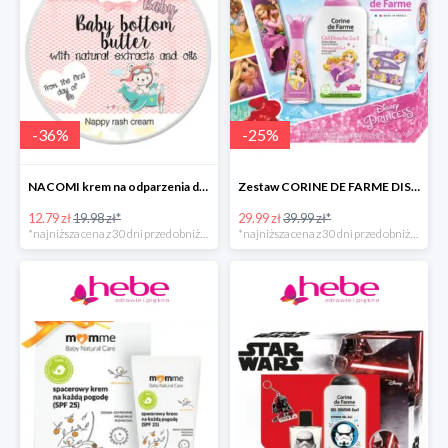
-
36
%
-
25
%
NACOMI krem na odparzenia dla dzieci
Zestaw CORINE DE FARME DISNEY PRINCESS
12.79 zł
19.98 zł*
29.99 zł
39.99 zł*
*najniższa cena z 30 dni przed obniżką
*najniższa cena z 30 dni przed obniżką