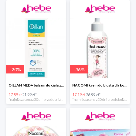
-
20
%
-
36
%
OILLAN MED+ balsam do ciała z kompleksem natłuszczającym
NACOMI krem do biustu dla kobiet w ciąży
17.59 zł
21.99 zł*
17.19 zł
26.99 zł*
*najniższa cena z 30 dni przed obniżką
*najniższa cena z 30 dni przed obniżką