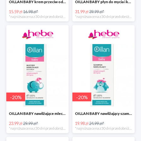
OILLAN BABY krem przeciw odparzeniom, 40 ml
OILLAN BABY płyn do mycia i kąpieli dla dzieci od pierwszych dni życia, 400 ml
15.59 zł
16.98 zł*
31.99 zł
39.99 zł*
*najniższa cena z 30 dni przed obniżką
*najniższa cena z 30 dni przed obniżką
-
20
%
-
20
%
OILLAN BABY nawilżające mleczko do ciała, 200 ml
OILLAN BABY nawilżający szampon do włosów, 200 ml
23.99 zł
29.99 zł*
19.98 zł
24.99 zł*
*najniższa cena z 30 dni przed obniżką
*najniższa cena z 30 dni przed obniżką