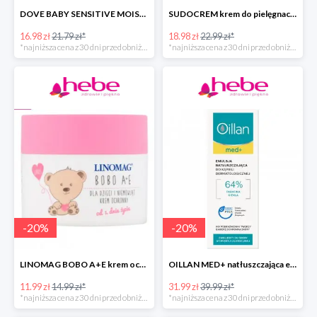
DOVE BABY SENSITIVE MOISTURE emulsja do mycia ciała i włosów -40%
SUDOCREM krem do pielęgnacji delikatnej skóry dziecka
16.98 zł
21.79 zł*
18.98 zł
22.99 zł*
*najniższa cena z 30 dni przed obniżką
*najniższa cena z 30 dni przed obniżką
-
20
%
-
20
%
LINOMAG BOBO A+E krem ochronny dla dzieci i niemowląt od 1. dnia życia
OILLAN MED+ natłuszczająca emulsja do kąpieli
11.99 zł
14.99 zł*
31.99 zł
39.99 zł*
*najniższa cena z 30 dni przed obniżką
*najniższa cena z 30 dni przed obniżką