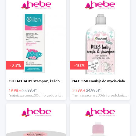
-
23
%
-
40
%
OILLAN BABY szampon, żel do kąpieli i pod prysznic, 200 ml
NACOMI emulsja do mycia ciała dla dzieci
19.98 zł
25.99 zł*
20.99 zł
34.99 zł*
*najniższa cena z 30 dni przed obniżką
*najniższa cena z 30 dni przed obniżką