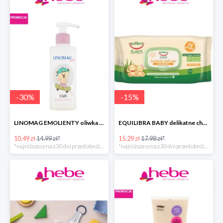
-
30
%
-
15
%
LINOMAG EMOLIENTY oliwka do ciała dla dzieci i niemowląt
EQUILIBRA BABY delikatne chusteczki oczyszczające
10.49 zł
14.99 zł*
15.29 zł
17.98 zł*
*najniższa cena z 30 dni przed obniżką
*najniższa cena z 30 dni przed obniżką