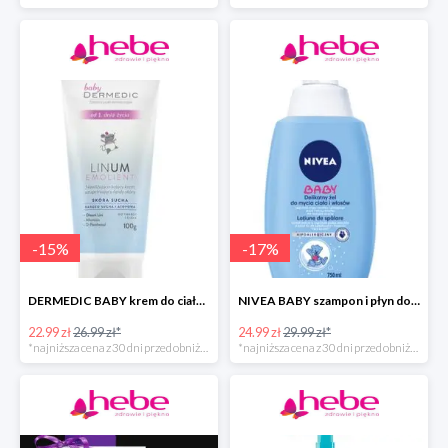
-
15
%
-
17
%
DERMEDIC BABY krem do ciała dla dzieci
NIVEA BABY szampon i płyn do kąpieli dla dziecka
22.99 zł
26.99 zł*
24.99 zł
29.99 zł*
*najniższa cena z 30 dni przed obniżką
*najniższa cena z 30 dni przed obniżką