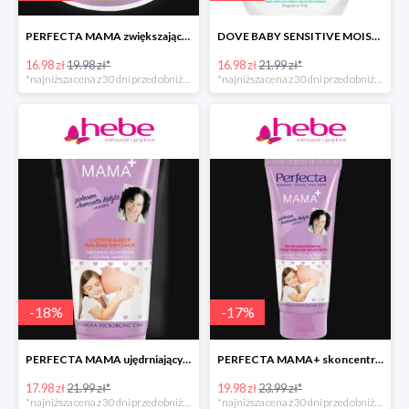
PERFECTA MAMA zwiększające elastyczność skóry masło do ciała
DOVE BABY SENSITIVE MOISTURE emulsja do mycia ciała i włosów
16.98 zł
19.98 zł*
16.98 zł
21.99 zł*
*najniższa cena z 30 dni przed obniżką
*najniższa cena z 30 dni przed obniżką
-
18
%
-
17
%
PERFECTA MAMA ujędrniający balsam do ciała
PERFECTA MAMA+ skoncentrowane serum przeciw rozstępom
17.98 zł
21.99 zł*
19.98 zł
23.99 zł*
*najniższa cena z 30 dni przed obniżką
*najniższa cena z 30 dni przed obniżką