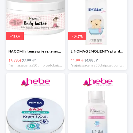
-
40
%
-
20
%
NACOMI intensywnie regenerujące masło do ciała dla kobiet w ciąży
LINOMAG EMOLIENTY płyn do kąpieli dla dzieci i niemowląt
16.79 zł
27.99 zł*
11.99 zł
14.99 zł*
*najniższa cena z 30 dni przed obniżką
*najniższa cena z 30 dni przed obniżką