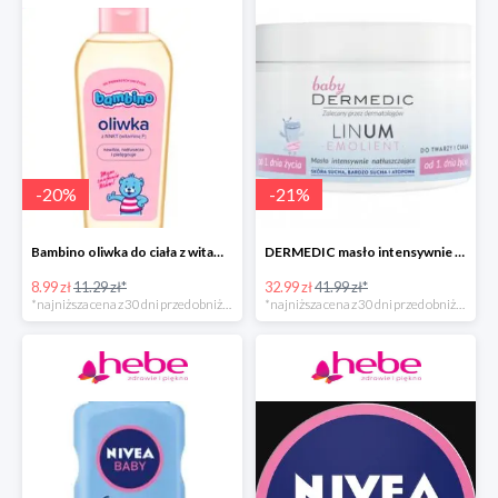
-
20
%
-
21
%
Bambino oliwka do ciała z witaminą F
DERMEDIC masło intensywnie natłuszczające do twarzy i ciała
8.99 zł
11.29 zł*
32.99 zł
41.99 zł*
*najniższa cena z 30 dni przed obniżką
*najniższa cena z 30 dni przed obniżką