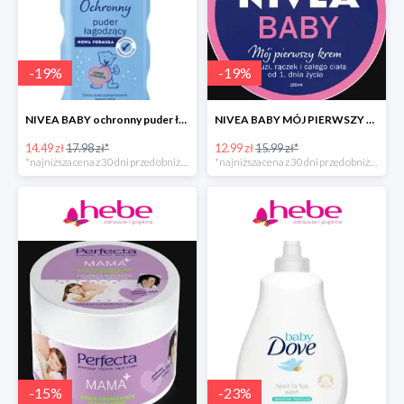
-
19
%
-
19
%
NIVEA BABY ochronny puder łagodzący dla dzieci
NIVEA BABY MÓJ PIERWSZY KREM
14.49 zł
17.98 zł*
12.99 zł
15.99 zł*
*najniższa cena z 30 dni przed obniżką
*najniższa cena z 30 dni przed obniżką
-
15
%
-
23
%