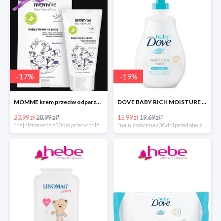
-
17
%
-
19
%
MOMME krem przeciw odparzeniom
DOVE BABY RICH MOISTURE emulsja do mycia ciała i włosów -40%
23.99 zł
28.99 zł*
15.99 zł
19.69 zł*
*najniższa cena z 30 dni przed obniżką
*najniższa cena z 30 dni przed obniżką