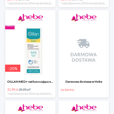
*najniższa cena z 30 dni przed obniżką
*najniższa cena z 30 dni przed obniżką
-
20
%
OILLAN MED+ natłuszczająca emulsja do kąpieli, 500 ml
Darmowa dostawa w Hebe
31.99 zł
39.99 zł*
za darmo
*najniższa cena z 30 dni przed obniżką