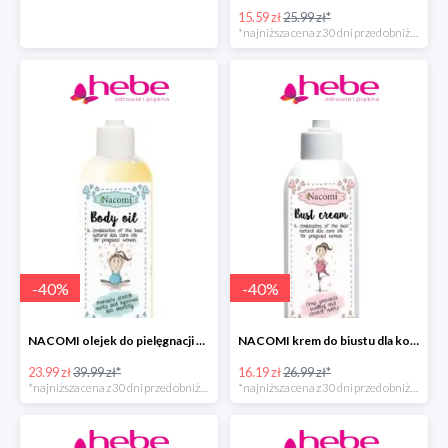
15.59 zł
25.99 zł*
*najniższa cena z 30 dni przed obniżką
-
40
%
-
40
%
NACOMI olejek do pielęgnacji skóry kobiet w ciąży
NACOMI krem do biustu dla kobiet w ciąży w super cenie
23.99 zł
39.99 zł*
16.19 zł
26.99 zł*
*najniższa cena z 30 dni przed obniżką
*najniższa cena z 30 dni przed obniżką