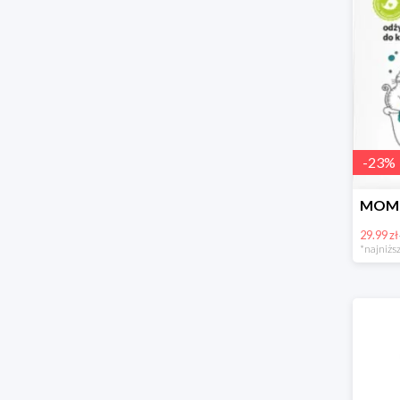
-
23
%
29.99 zł
*najniższ