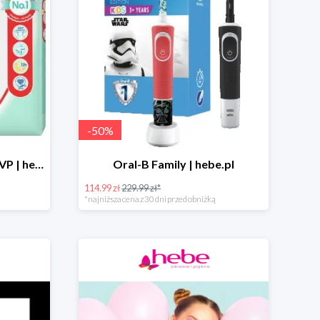
-
50
%
Pampers Pants Premium VP | hebe.pl
Oral-B Family | hebe.pl
114.99 zł
229.99 zł*
*najniższa cena z 30 dni przed obniżką