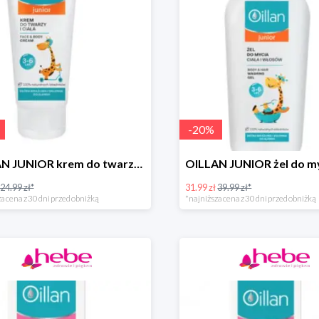
-
20
%
OILLAN JUNIOR krem do twarzy i ciała, 75 ml
24.99 zł*
31.99 zł
39.99 zł*
a cena z 30 dni przed obniżką
*najniższa cena z 30 dni przed obniżką