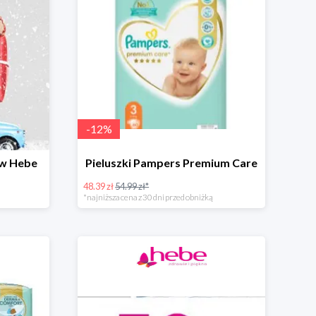
-
12
%
 w Hebe
Pieluszki Pampers Premium Care
48.39 zł
54.99 zł*
*najniższa cena z 30 dni przed obniżką