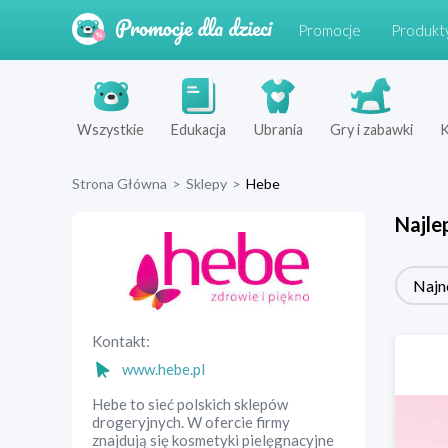
Promocje
Produkt
Wszystkie
Edukacja
Ubrania
Gry i zabawki
K
Strona Główna
>
Sklepy
>
Hebe
Najle
Najn
Kontakt:
www.hebe.pl
Hebe to sieć polskich sklepów
drogeryjnych. W ofercie firmy
znajdują się kosmetyki pielęgnacyjne