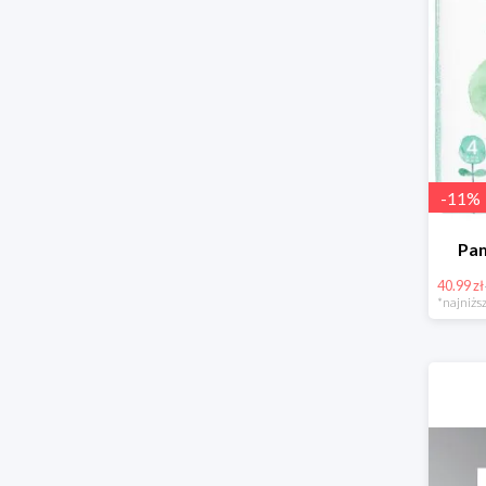
-
11
%
Pam
40.99 zł
*najniższ