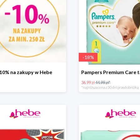
-
18
%
-10% na zakupy w Hebe
36.99 zł
44.99 zł*
*najniższa cena z 30 dni przed obniżką