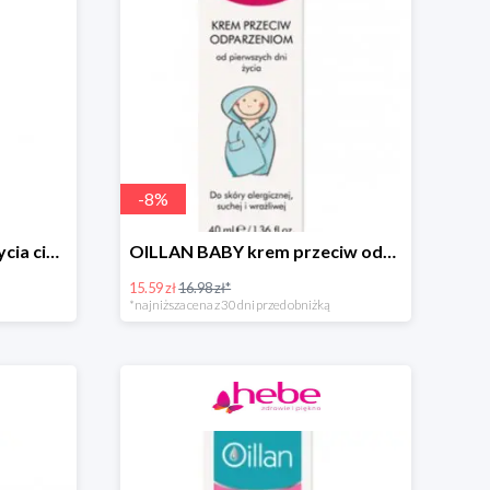
-
8
%
OILLAN JUNIOR żel do mycia ciała i włosów, 400 ml
OILLAN BABY krem przeciw odparzeniom, 40 ml
15.59 zł
16.98 zł*
*najniższa cena z 30 dni przed obniżką