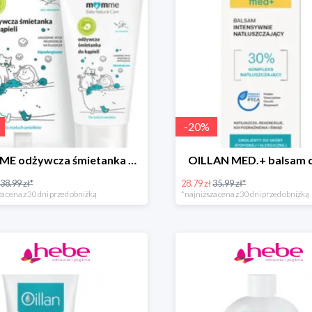
-
20
%
MOMME odżywcza śmietanka do kąpieli
OILLAN MED.+ balsam d
38.99 zł*
28.79 zł
35.99 zł*
a cena z 30 dni przed obniżką
*najniższa cena z 30 dni przed obniżką