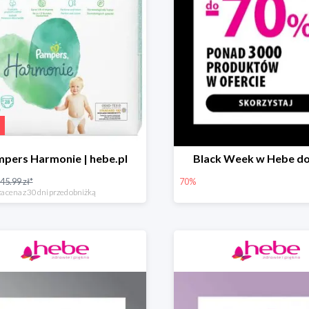
pers Harmonie | hebe.pl
Black Week w Hebe d
45.99 zł*
70%
a cena z 30 dni przed obniżką