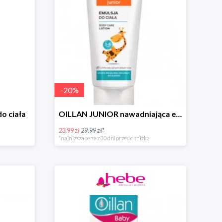
-
20
%
o ciała
OILLAN JUNIOR nawadniająca emulsja do ciała, 200 ml
23.99 zł
29.99 zł*
*najniższa cena z 30 dni przed obniżką