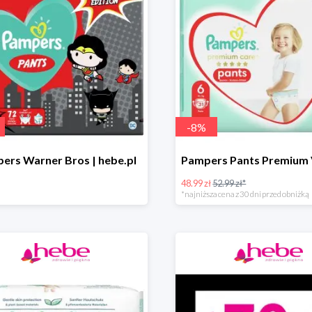
-
8
%
ers Warner Bros | hebe.pl
48.99 zł
52.99 zł*
*najniższa cena z 30 dni przed obniżką