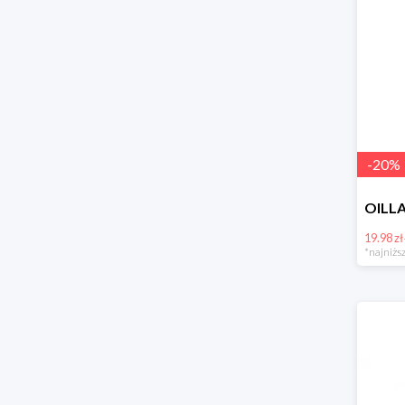
-
20
%
19.98 zł
*najniższ