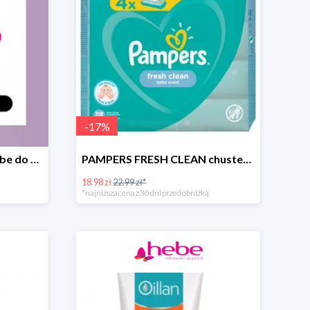
-
17
%
Zimowa wyprzedaż w Hebe do -70%
PAMPERS FRESH CLEAN chusteczki nawilżane
18.98 zł
22.99 zł*
*najniższa cena z 30 dni przed obniżką