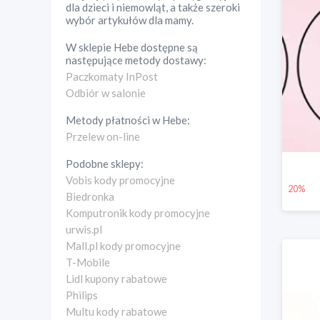
dla dzieci i niemowląt, a także szeroki
wybór artykułów dla mamy.
W sklepie
Hebe
dostępne są
następujące metody dostawy:
Paczkomaty InPost
Odbiór w salonie
Metody płatności w
Hebe
:
Przelew on-line
Podobne sklepy:
Vobis kody promocyjne
20%
Biedronka
Komputronik kody promocyjne
urwis.pl
Mall.pl kody promocyjne
T-Mobile
Lidl kupony rabatowe
Philips
Multu kody rabatowe