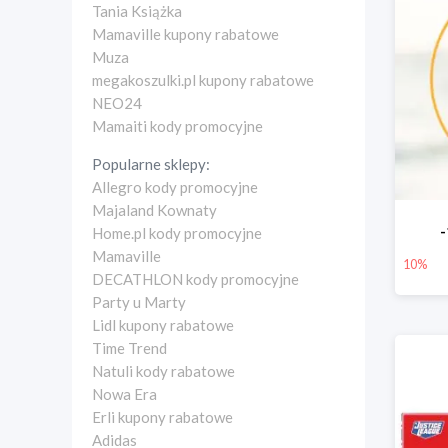
Tania Książka
Mamaville kupony rabatowe
Muza
megakoszulki.pl kupony rabatowe
NEO24
Mamaiti kody promocyjne
Popularne sklepy:
Allegro kody promocyjne
Majaland Kownaty
Home.pl kody promocyjne
Mamaville
10%
DECATHLON kody promocyjne
Party u Marty
Lidl kupony rabatowe
Time Trend
Natuli kody rabatowe
Nowa Era
Erli kupony rabatowe
Adidas