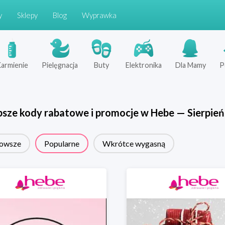
y
Sklepy
Blog
Wyprawka
armienie
Pielęgnacja
Buty
Elektronika
Dla Mamy
P
psze kody rabatowe i promocje w
Hebe
—
Sierpień
owsze
Popularne
Wkrótce wygasną