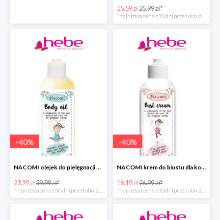
15.59 zł
25.99 zł*
*najniższa cena z 30 dni przed obniżką
-
40
%
-
40
%
NACOMI olejek do pielęgnacji skóry kobiet w ciąży
NACOMI krem do biustu dla kobiet w ciąży w super cenie
23.99 zł
39.99 zł*
16.19 zł
26.99 zł*
*najniższa cena z 30 dni przed obniżką
*najniższa cena z 30 dni przed obniżką