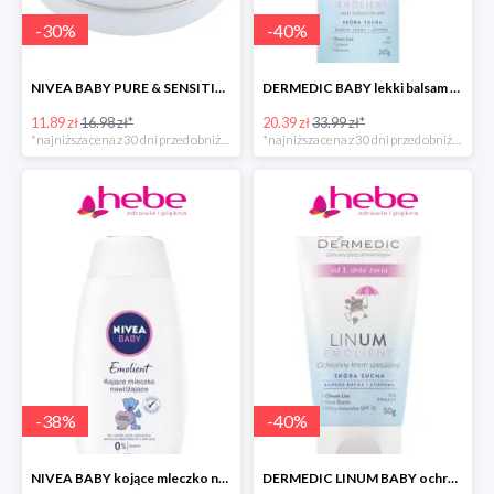
-
30
%
-
40
%
NIVEA BABY PURE & SENSITIVE krem dla dzieci
DERMEDIC BABY lekki balsam do ciała
11.89 zł
16.98 zł*
20.39 zł
33.99 zł*
*najniższa cena z 30 dni przed obniżką
*najniższa cena z 30 dni przed obniżką
-
38
%
-
40
%
NIVEA BABY kojące mleczko nawilżające do ciała dla dzieci
DERMEDIC LINUM BABY ochronny krem specjalny