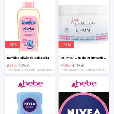
-
20
%
-
21
%
Bambino oliwka do ciała z witaminą F
DERMEDIC masło intensywnie natłuszczające do twarzy i ciała
8.99 zł
11.29 zł*
32.99 zł
41.99 zł*
*najniższa cena z 30 dni przed obniżką
*najniższa cena z 30 dni przed obniżką