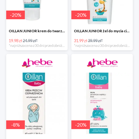
-
20
%
-
20
%
OILLAN JUNIOR krem do twarzy i ciała, 75 ml
OILLAN JUNIOR żel do mycia ciała i włosów, 400 ml
19.98 zł
24.99 zł*
31.99 zł
39.99 zł*
*najniższa cena z 30 dni przed obniżką
*najniższa cena z 30 dni przed obniżką
-
8
%
-
20
%