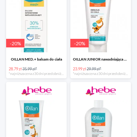
-
20
%
-
20
%
OILLAN MED.+ balsam do ciała
OILLAN JUNIOR nawadniająca emulsja do ciała, 200 ml
28.79 zł
35.99 zł*
23.99 zł
29.99 zł*
*najniższa cena z 30 dni przed obniżką
*najniższa cena z 30 dni przed obniżką