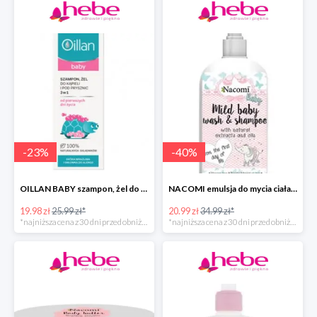
-
23
%
-
40
%
OILLAN BABY szampon, żel do kąpieli i pod prysznic, 200 ml
NACOMI emulsja do mycia ciała dla dzieci
19.98 zł
25.99 zł*
20.99 zł
34.99 zł*
*najniższa cena z 30 dni przed obniżką
*najniższa cena z 30 dni przed obniżką