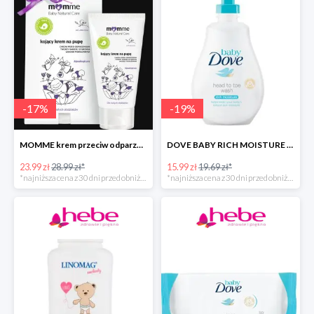
-
17
%
-
19
%
MOMME krem przeciw odparzeniom
DOVE BABY RICH MOISTURE emulsja do mycia ciała i włosów -40%
23.99 zł
28.99 zł*
15.99 zł
19.69 zł*
*najniższa cena z 30 dni przed obniżką
*najniższa cena z 30 dni przed obniżką