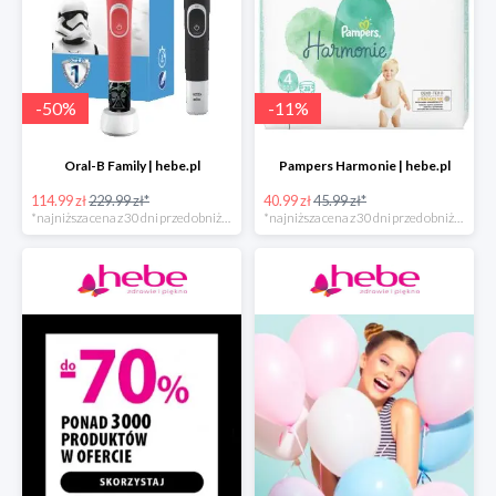
-
50
%
-
11
%
Oral-B Family | hebe.pl
Pampers Harmonie | hebe.pl
114.99 zł
229.99 zł*
40.99 zł
45.99 zł*
*najniższa cena z 30 dni przed obniżką
*najniższa cena z 30 dni przed obniżką