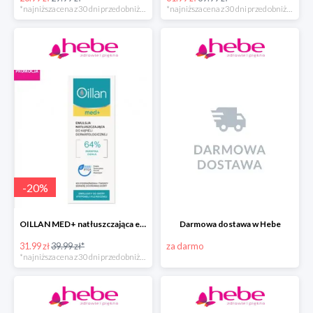
*najniższa cena z 30 dni przed obniżką
*najniższa cena z 30 dni przed obniżką
-
20
%
OILLAN MED+ natłuszczająca emulsja do kąpieli, 500 ml
Darmowa dostawa w Hebe
31.99 zł
39.99 zł*
za darmo
*najniższa cena z 30 dni przed obniżką