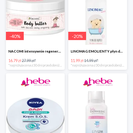
-
40
%
-
20
%
NACOMI intensywnie regenerujące masło do ciała dla kobiet w ciąży
LINOMAG EMOLIENTY płyn do kąpieli dla dzieci i niemowląt
16.79 zł
27.99 zł*
11.99 zł
14.99 zł*
*najniższa cena z 30 dni przed obniżką
*najniższa cena z 30 dni przed obniżką