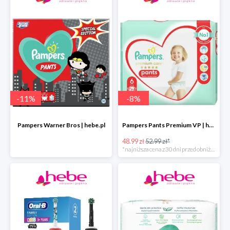
-
11
%
-
8
%
Pampers Warner Bros | hebe.pl
Pampers Pants Premium VP | hebe.pl
48.99 zł
52.99 zł*
*najniższa cena z 30 dni przed obniżką