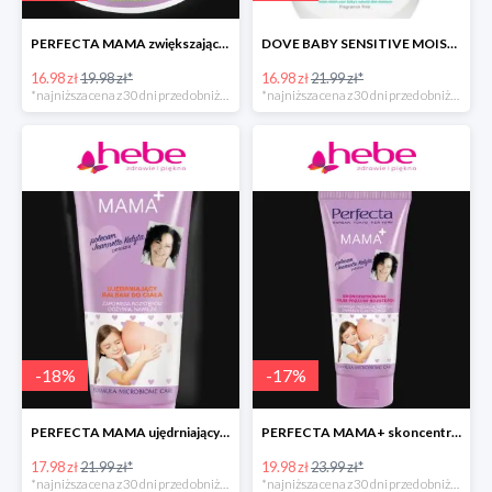
PERFECTA MAMA zwiększające elastyczność skóry masło do ciała
DOVE BABY SENSITIVE MOISTURE emulsja do mycia ciała i włosów
16.98 zł
19.98 zł*
16.98 zł
21.99 zł*
*najniższa cena z 30 dni przed obniżką
*najniższa cena z 30 dni przed obniżką
-
18
%
-
17
%
PERFECTA MAMA ujędrniający balsam do ciała
PERFECTA MAMA+ skoncentrowane serum przeciw rozstępom
17.98 zł
21.99 zł*
19.98 zł
23.99 zł*
*najniższa cena z 30 dni przed obniżką
*najniższa cena z 30 dni przed obniżką