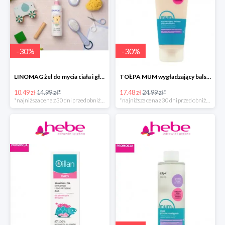
-
30
%
-
30
%
LINOMAG żel do mycia ciała i głowy dla dzieci i niemowląt
TOŁPA MUM wygładzający balsam antycellulitowy do ciała
10.49 zł
14.99 zł*
17.48 zł
24.99 zł*
*najniższa cena z 30 dni przed obniżką
*najniższa cena z 30 dni przed obniżką