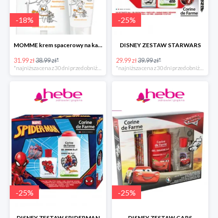
-
18
%
-
25
%
MOMME krem spacerowy na każdą pogodę do ciała
DISNEY ZESTAW STARWARS
31.99 zł
38.99 zł*
29.99 zł
39.99 zł*
*najniższa cena z 30 dni przed obniżką
*najniższa cena z 30 dni przed obniżką
-
25
%
-
25
%
DISNEY ZESTAW SPIDERMAN
DISNEY ZESTAW CARS