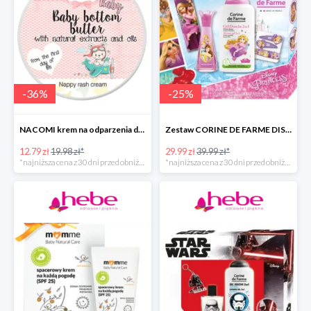
-
36
%
-
25
%
NACOMI krem na odparzenia dla dzieci
Zestaw CORINE DE FARME DISNEY PRINCESS
12.79 zł
19.98 zł*
29.99 zł
39.99 zł*
*najniższa cena z 30 dni przed obniżką
*najniższa cena z 30 dni przed obniżką