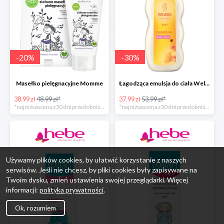
-
20
%
-
30
%
Masełko pielęgnacyjne Momme
Łagodząca emulsja do ciała Weleda
38.99 zł
48.99 zł*
37.99 zł
53.99 zł*
*najniższa cena z 30 dni przed obniżką
*najniższa cena z 30 dni przed obniżką
Używamy plików cookies, by ułatwić korzystanie z naszych
serwisów. Jeśli nie chcesz, by pliki cookies były zapisywane na
Twoim dysku, zmień ustawienia swojej przeglądarki. Więcej
informacji:
polityka prywatności
.
Ok, rozumiem