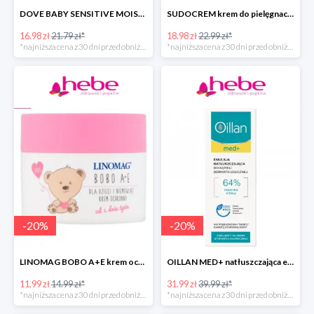
DOVE BABY SENSITIVE MOISTURE emulsja do mycia ciała i włosów -40%
SUDOCREM krem do pielęgnacji delikatnej skóry dziecka
16.98 zł
21.79 zł*
18.98 zł
22.99 zł*
*najniższa cena z 30 dni przed obniżką
*najniższa cena z 30 dni przed obniżką
-
20
%
-
20
%
LINOMAG BOBO A+E krem ochronny dla dzieci i niemowląt od 1. dnia życia
OILLAN MED+ natłuszczająca emulsja do kąpieli
11.99 zł
14.99 zł*
31.99 zł
39.99 zł*
*najniższa cena z 30 dni przed obniżką
*najniższa cena z 30 dni przed obniżką