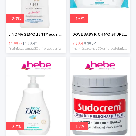
-
20
%
-
15
%
LINOMAG EMOLIENTY puder dla dzieci i niemowląt od 1. dnia życia -40%
DOVE BABY RICH MOISTURE chusteczki pielęgnacyjne -40%
11.99 zł
14.99 zł*
7.99 zł
9.39 zł*
*najniższa cena z 30 dni przed obniżką
*najniższa cena z 30 dni przed obniżką
-
22
%
-
17
%