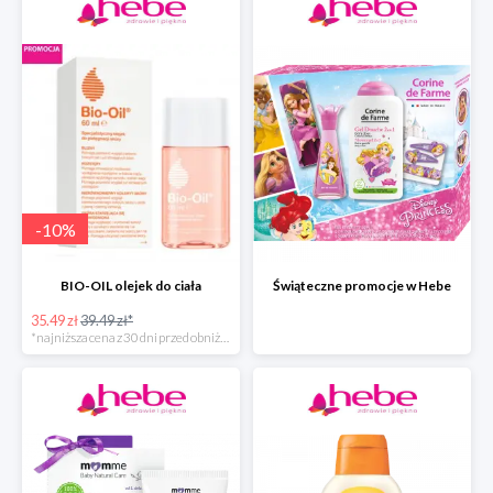
-
10
%
BIO-OIL olejek do ciała
Świąteczne promocje w Hebe
35.49 zł
39.49 zł*
*najniższa cena z 30 dni przed obniżką