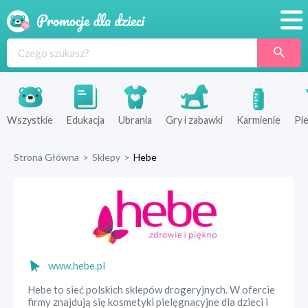
Promocje
Produkty
Sklepy
Wszystkie
Edukacja
Ubrania
Gry i zabawki
Karmienie
Pie
Blog
Strona Główna
>
Sklepy
>
Hebe
Wyprawka
www.hebe.pl
Hebe to sieć polskich sklepów drogeryjnych. W ofercie
firmy znajdują się kosmetyki pielęgnacyjne dla dzieci i