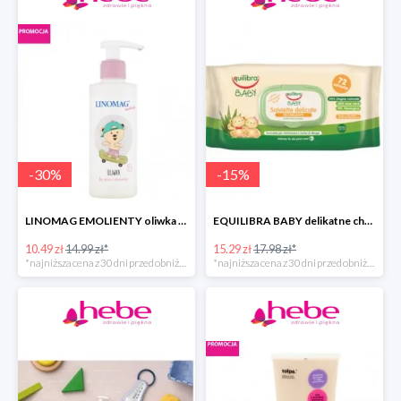
-
30
%
-
15
%
LINOMAG EMOLIENTY oliwka do ciała dla dzieci i niemowląt
EQUILIBRA BABY delikatne chusteczki oczyszczające
10.49 zł
14.99 zł*
15.29 zł
17.98 zł*
*najniższa cena z 30 dni przed obniżką
*najniższa cena z 30 dni przed obniżką