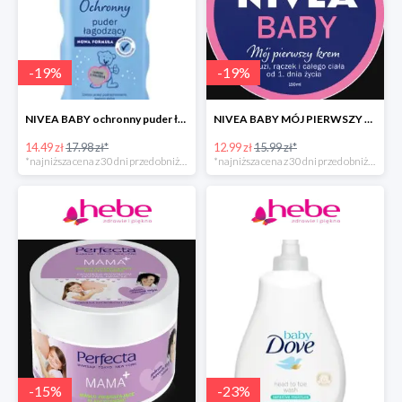
-
19
%
-
19
%
NIVEA BABY ochronny puder łagodzący dla dzieci
NIVEA BABY MÓJ PIERWSZY KREM
14.49 zł
17.98 zł*
12.99 zł
15.99 zł*
*najniższa cena z 30 dni przed obniżką
*najniższa cena z 30 dni przed obniżką
-
15
%
-
23
%