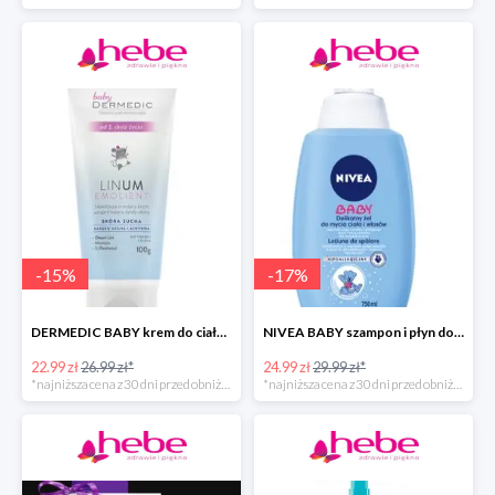
-
15
%
-
17
%
DERMEDIC BABY krem do ciała dla dzieci
NIVEA BABY szampon i płyn do kąpieli dla dziecka
22.99 zł
26.99 zł*
24.99 zł
29.99 zł*
*najniższa cena z 30 dni przed obniżką
*najniższa cena z 30 dni przed obniżką