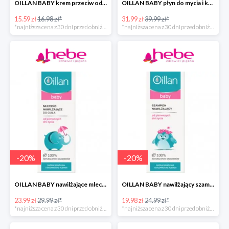
OILLAN BABY krem przeciw odparzeniom, 40 ml
OILLAN BABY płyn do mycia i kąpieli dla dzieci od pierwszych dni życia, 400 ml
15.59 zł
16.98 zł*
31.99 zł
39.99 zł*
*najniższa cena z 30 dni przed obniżką
*najniższa cena z 30 dni przed obniżką
-
20
%
-
20
%
OILLAN BABY nawilżające mleczko do ciała, 200 ml
OILLAN BABY nawilżający szampon do włosów, 200 ml
23.99 zł
29.99 zł*
19.98 zł
24.99 zł*
*najniższa cena z 30 dni przed obniżką
*najniższa cena z 30 dni przed obniżką