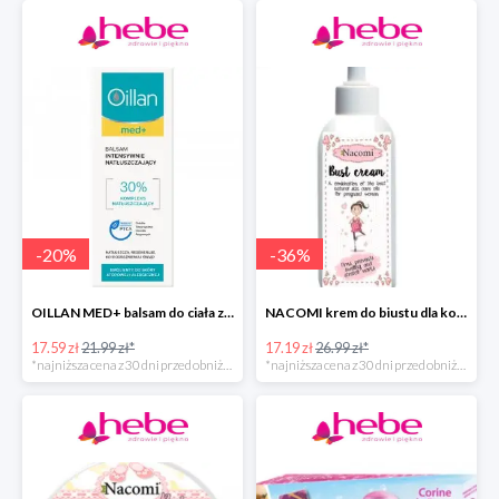
-
20
%
-
36
%
OILLAN MED+ balsam do ciała z kompleksem natłuszczającym
NACOMI krem do biustu dla kobiet w ciąży
17.59 zł
21.99 zł*
17.19 zł
26.99 zł*
*najniższa cena z 30 dni przed obniżką
*najniższa cena z 30 dni przed obniżką