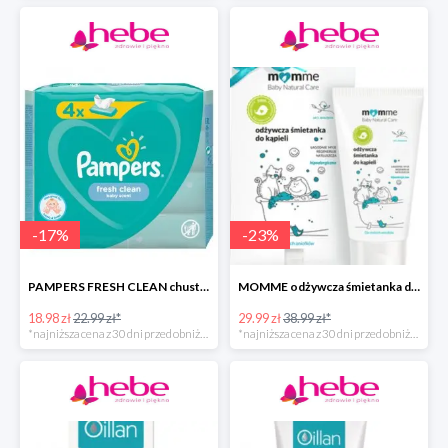
-
17
%
-
23
%
PAMPERS FRESH CLEAN chusteczki nawilżane
MOMME odżywcza śmietanka do kąpieli
18.98 zł
22.99 zł*
29.99 zł
38.99 zł*
*najniższa cena z 30 dni przed obniżką
*najniższa cena z 30 dni przed obniżką