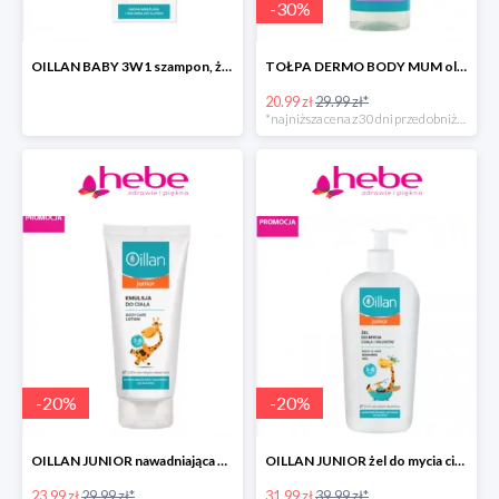
-
30
%
OILLAN BABY 3W1 szampon, żel do kąpieli i pod prysznic
TOŁPA DERMO BODY MUM olejek do ciała przeciw rozstępom
20.99 zł
29.99 zł*
*najniższa cena z 30 dni przed obniżką
-
20
%
-
20
%
OILLAN JUNIOR nawadniająca emulsja do ciała
OILLAN JUNIOR żel do mycia ciała i włosów
23.99 zł
29.99 zł*
31.99 zł
39.99 zł*