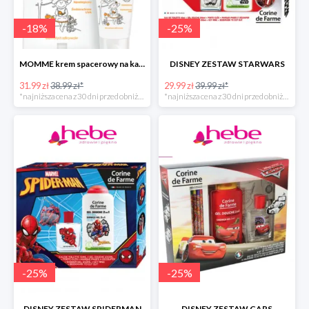
-
18
%
-
25
%
MOMME krem spacerowy na każdą pogodę do ciała
DISNEY ZESTAW STARWARS
31.99 zł
38.99 zł*
29.99 zł
39.99 zł*
*najniższa cena z 30 dni przed obniżką
*najniższa cena z 30 dni przed obniżką
-
25
%
-
25
%
DISNEY ZESTAW SPIDERMAN
DISNEY ZESTAW CARS