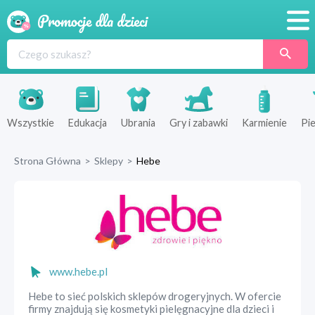
Promocje
Produkty
Sklepy
Wszystkie
Edukacja
Ubrania
Gry i zabawki
Karmienie
Pie
Blog
Strona Główna
>
Sklepy
>
Hebe
Wyprawka
www.hebe.pl
Hebe to sieć polskich sklepów drogeryjnych. W ofercie
firmy znajdują się kosmetyki pielęgnacyjne dla dzieci i