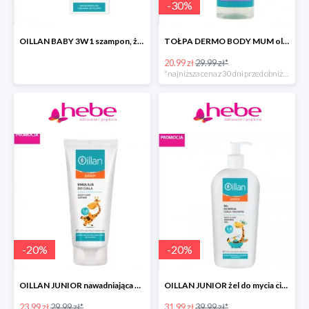
-
30
%
OILLAN BABY 3W1 szampon, żel do kąpieli i pod prysznic
TOŁPA DERMO BODY MUM olejek do ciała przeciw rozstępom
20.99 zł
29.99 zł*
*najniższa cena z 30 dni przed obniżką
-
20
%
-
20
%
OILLAN JUNIOR nawadniająca emulsja do ciała
OILLAN JUNIOR żel do mycia ciała i włosów
23.99 zł
29.99 zł*
31.99 zł
39.99 zł*