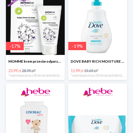
-
17
%
-
19
%
MOMME krem przeciw odparzeniom
DOVE BABY RICH MOISTURE emulsja do mycia ciała i włosów -40%
23.99 zł
28.99 zł*
15.99 zł
19.69 zł*
*najniższa cena z 30 dni przed obniżką
*najniższa cena z 30 dni przed obniżką