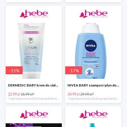
-
15
%
-
17
%
DERMEDIC BABY krem do ciała dla dzieci
NIVEA BABY szampon i płyn do kąpieli dla dziecka
22.99 zł
26.99 zł*
24.99 zł
29.99 zł*
*najniższa cena z 30 dni przed obniżką
*najniższa cena z 30 dni przed obniżką