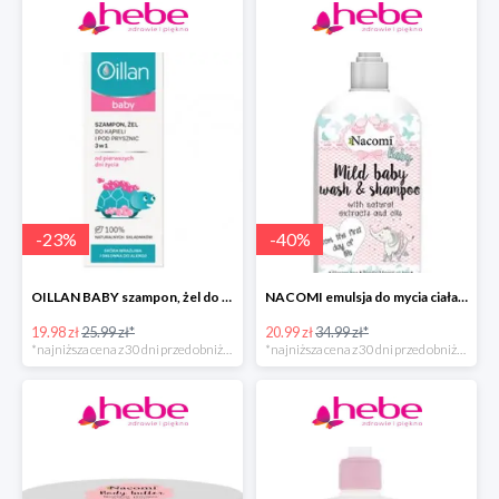
-
23
%
-
40
%
OILLAN BABY szampon, żel do kąpieli i pod prysznic, 200 ml
NACOMI emulsja do mycia ciała dla dzieci
19.98 zł
25.99 zł*
20.99 zł
34.99 zł*
*najniższa cena z 30 dni przed obniżką
*najniższa cena z 30 dni przed obniżką