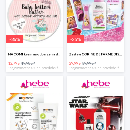
-
36
%
-
25
%
NACOMI krem na odparzenia dla dzieci
Zestaw CORINE DE FARME DISNEY PRINCESS
12.79 zł
19.98 zł*
29.99 zł
39.99 zł*
*najniższa cena z 30 dni przed obniżką
*najniższa cena z 30 dni przed obniżką