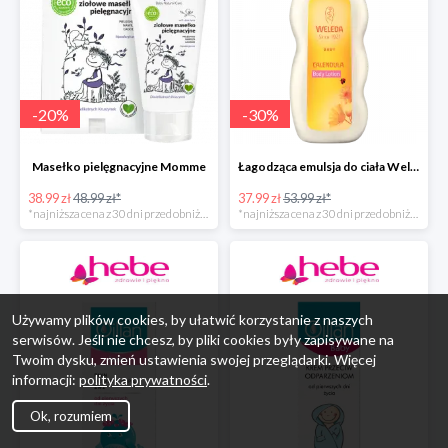
-
20
%
-
30
%
Masełko pielęgnacyjne Momme
Łagodząca emulsja do ciała Weleda
38.99 zł
48.99 zł*
37.99 zł
53.99 zł*
*najniższa cena z 30 dni przed obniżką
*najniższa cena z 30 dni przed obniżką
Używamy plików cookies, by ułatwić korzystanie z naszych
serwisów. Jeśli nie chcesz, by pliki cookies były zapisywane na
Twoim dysku, zmień ustawienia swojej przeglądarki. Więcej
informacji:
polityka prywatności
.
Ok, rozumiem