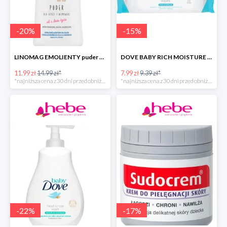
-
20
%
-
15
%
LINOMAG EMOLIENTY puder dla dzieci i niemowląt od 1. dnia życia -40%
DOVE BABY RICH MOISTURE chusteczki pielęgnacyjne -40%
11.99 zł
14.99 zł*
7.99 zł
9.39 zł*
*najniższa cena z 30 dni przed obniżką
*najniższa cena z 30 dni przed obniżką
-
22
%
-
17
%