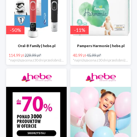
-
50
%
-
11
%
Oral-B Family | hebe.pl
Pampers Harmonie | hebe.pl
114.99 zł
229.99 zł*
40.99 zł
45.99 zł*
*najniższa cena z 30 dni przed obniżką
*najniższa cena z 30 dni przed obniżką