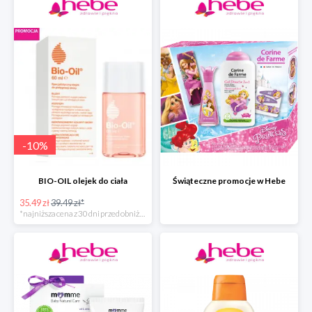
-
10
%
BIO-OIL olejek do ciała
Świąteczne promocje w Hebe
35.49 zł
39.49 zł*
*najniższa cena z 30 dni przed obniżką