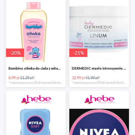
-
20
%
-
21
%
Bambino oliwka do ciała z witaminą F
DERMEDIC masło intensywnie natłuszczające do twarzy i ciała
8.99 zł
11.29 zł*
32.99 zł
41.99 zł*
*najniższa cena z 30 dni przed obniżką
*najniższa cena z 30 dni przed obniżką