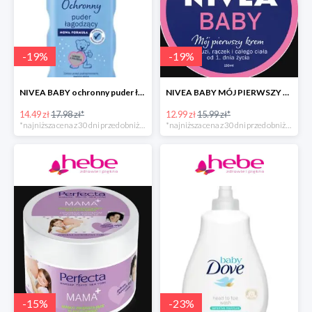
-
19
%
-
19
%
NIVEA BABY ochronny puder łagodzący dla dzieci
NIVEA BABY MÓJ PIERWSZY KREM
14.49 zł
17.98 zł*
12.99 zł
15.99 zł*
*najniższa cena z 30 dni przed obniżką
*najniższa cena z 30 dni przed obniżką
-
15
%
-
23
%