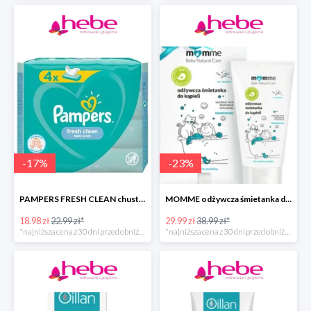
-
17
%
-
23
%
PAMPERS FRESH CLEAN chusteczki nawilżane
MOMME odżywcza śmietanka do kąpieli
18.98 zł
22.99 zł*
29.99 zł
38.99 zł*
*najniższa cena z 30 dni przed obniżką
*najniższa cena z 30 dni przed obniżką