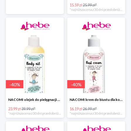
15.59 zł
25.99 zł*
*najniższa cena z 30 dni przed obniżką
-
40
%
-
40
%
NACOMI olejek do pielęgnacji skóry kobiet w ciąży
NACOMI krem do biustu dla kobiet w ciąży w super cenie
23.99 zł
39.99 zł*
16.19 zł
26.99 zł*
*najniższa cena z 30 dni przed obniżką
*najniższa cena z 30 dni przed obniżką