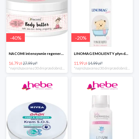
-
40
%
-
20
%
NACOMI intensywnie regenerujące masło do ciała dla kobiet w ciąży
LINOMAG EMOLIENTY płyn do kąpieli dla dzieci i niemowląt
16.79 zł
27.99 zł*
11.99 zł
14.99 zł*
*najniższa cena z 30 dni przed obniżką
*najniższa cena z 30 dni przed obniżką