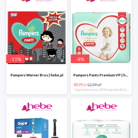
-
11
%
-
8
%
Pampers Warner Bros | hebe.pl
Pampers Pants Premium VP | hebe.pl
48.99 zł
52.99 zł*
*najniższa cena z 30 dni przed obniżką