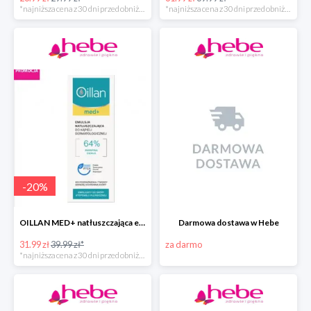
*najniższa cena z 30 dni przed obniżką
*najniższa cena z 30 dni przed obniżką
-
20
%
OILLAN MED+ natłuszczająca emulsja do kąpieli, 500 ml
Darmowa dostawa w Hebe
31.99 zł
39.99 zł*
za darmo
*najniższa cena z 30 dni przed obniżką