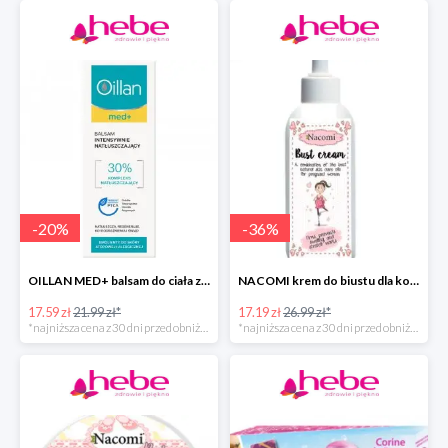
-
20
%
-
36
%
OILLAN MED+ balsam do ciała z kompleksem natłuszczającym
NACOMI krem do biustu dla kobiet w ciąży
17.59 zł
21.99 zł*
17.19 zł
26.99 zł*
*najniższa cena z 30 dni przed obniżką
*najniższa cena z 30 dni przed obniżką