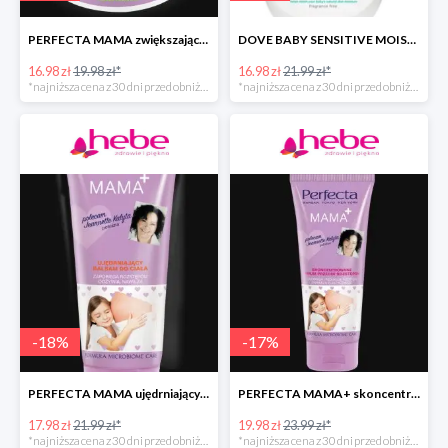
PERFECTA MAMA zwiększające elastyczność skóry masło do ciała
DOVE BABY SENSITIVE MOISTURE emulsja do mycia ciała i włosów
16.98 zł
19.98 zł*
16.98 zł
21.99 zł*
*najniższa cena z 30 dni przed obniżką
*najniższa cena z 30 dni przed obniżką
-
18
%
-
17
%
PERFECTA MAMA ujędrniający balsam do ciała
PERFECTA MAMA+ skoncentrowane serum przeciw rozstępom
17.98 zł
21.99 zł*
19.98 zł
23.99 zł*
*najniższa cena z 30 dni przed obniżką
*najniższa cena z 30 dni przed obniżką