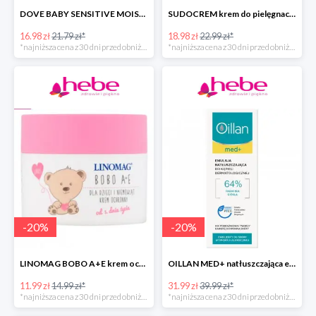
DOVE BABY SENSITIVE MOISTURE emulsja do mycia ciała i włosów -40%
SUDOCREM krem do pielęgnacji delikatnej skóry dziecka
16.98 zł
21.79 zł*
18.98 zł
22.99 zł*
*najniższa cena z 30 dni przed obniżką
*najniższa cena z 30 dni przed obniżką
-
20
%
-
20
%
LINOMAG BOBO A+E krem ochronny dla dzieci i niemowląt od 1. dnia życia
OILLAN MED+ natłuszczająca emulsja do kąpieli
11.99 zł
14.99 zł*
31.99 zł
39.99 zł*
*najniższa cena z 30 dni przed obniżką
*najniższa cena z 30 dni przed obniżką