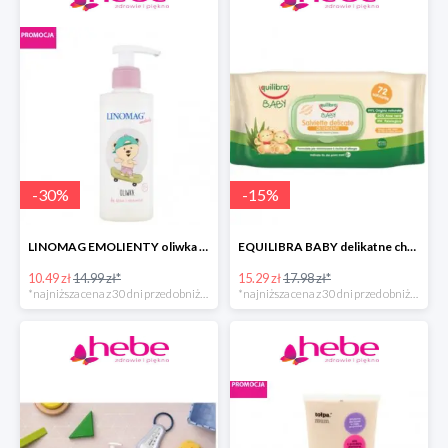
-
30
%
-
15
%
LINOMAG EMOLIENTY oliwka do ciała dla dzieci i niemowląt
EQUILIBRA BABY delikatne chusteczki oczyszczające
10.49 zł
14.99 zł*
15.29 zł
17.98 zł*
*najniższa cena z 30 dni przed obniżką
*najniższa cena z 30 dni przed obniżką