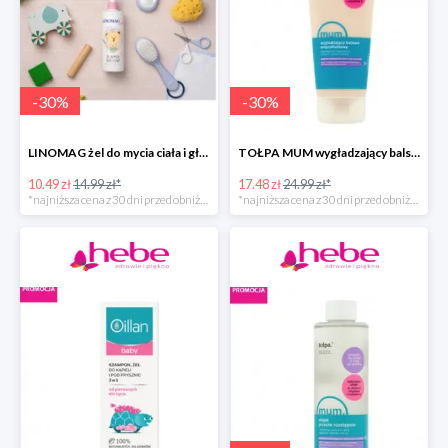
-
30
%
-
30
%
LINOMAG żel do mycia ciała i głowy dla dzieci i niemowląt
TOŁPA MUM wygładzający balsam antycellulitowy do ciała
10.49 zł
14.99 zł*
17.48 zł
24.99 zł*
*najniższa cena z 30 dni przed obniżką
*najniższa cena z 30 dni przed obniżką