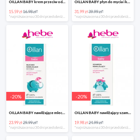
OILLAN BABY krem przeciw odparzeniom, 40 ml
OILLAN BABY płyn do mycia i kąpieli dla dzieci od pierwszych dni życia, 400 ml
15.59 zł
16.98 zł*
31.99 zł
39.99 zł*
*najniższa cena z 30 dni przed obniżką
*najniższa cena z 30 dni przed obniżką
-
20
%
-
20
%
OILLAN BABY nawilżające mleczko do ciała, 200 ml
OILLAN BABY nawilżający szampon do włosów, 200 ml
23.99 zł
29.99 zł*
19.98 zł
24.99 zł*
*najniższa cena z 30 dni przed obniżką
*najniższa cena z 30 dni przed obniżką