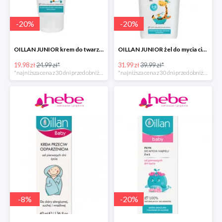
-
20
%
-
20
%
OILLAN JUNIOR krem do twarzy i ciała, 75 ml
OILLAN JUNIOR żel do mycia ciała i włosów, 400 ml
19.98 zł
24.99 zł*
31.99 zł
39.99 zł*
*najniższa cena z 30 dni przed obniżką
*najniższa cena z 30 dni przed obniżką
-
8
%
-
20
%