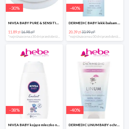
-
30
%
-
40
%
NIVEA BABY PURE & SENSITIVE krem dla dzieci
DERMEDIC BABY lekki balsam do ciała
11.89 zł
16.98 zł*
20.39 zł
33.99 zł*
*najniższa cena z 30 dni przed obniżką
*najniższa cena z 30 dni przed obniżką
-
38
%
-
40
%
NIVEA BABY kojące mleczko nawilżające do ciała dla dzieci
DERMEDIC LINUM BABY ochronny krem specjalny