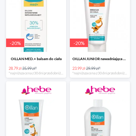
-
20
%
-
20
%
OILLAN MED.+ balsam do ciała
OILLAN JUNIOR nawadniająca emulsja do ciała, 200 ml
28.79 zł
35.99 zł*
23.99 zł
29.99 zł*
*najniższa cena z 30 dni przed obniżką
*najniższa cena z 30 dni przed obniżką