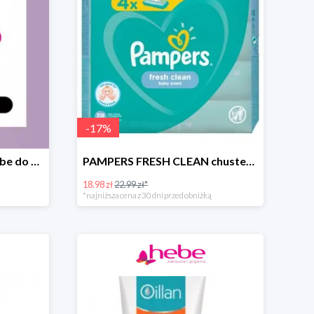
-
17
%
Zimowa wyprzedaż w Hebe do -70%
PAMPERS FRESH CLEAN chusteczki nawilżane
18.98 zł
22.99 zł*
*najniższa cena z 30 dni przed obniżką