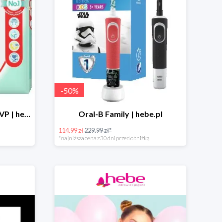
-
50
%
Pampers Pants Premium VP | hebe.pl
Oral-B Family | hebe.pl
114.99 zł
229.99 zł*
*najniższa cena z 30 dni przed obniżką