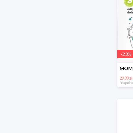
-
23
%
29.99 zł
*najniższ