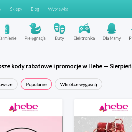
y
Sklepy
Blog
Wyprawka
armienie
Pielęgnacja
Buty
Elektronika
Dla Mamy
P
psze kody rabatowe i promocje w
Hebe
—
Sierpień
owsze
Popularne
Wkrótce wygasną