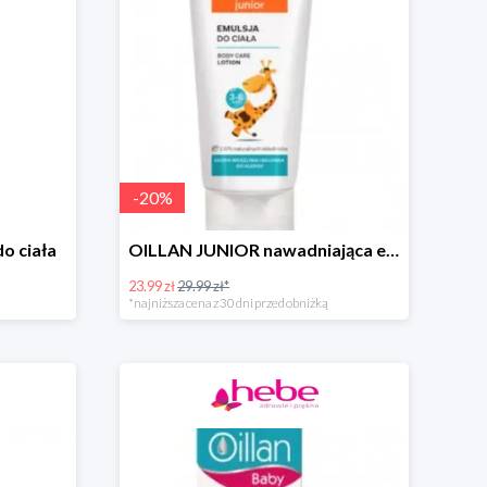
-
20
%
o ciała
OILLAN JUNIOR nawadniająca emulsja do ciała, 200 ml
23.99 zł
29.99 zł*
*najniższa cena z 30 dni przed obniżką