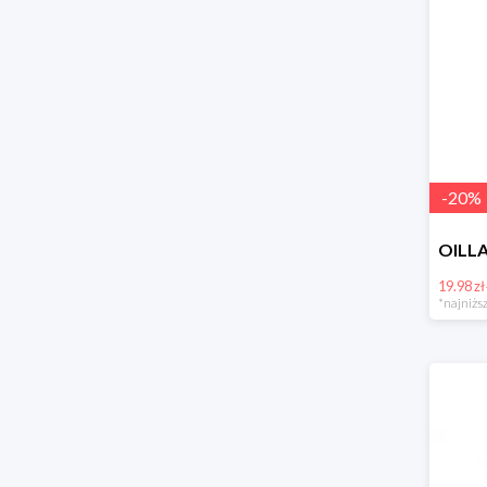
-
20
%
19.98 zł
*najniższ