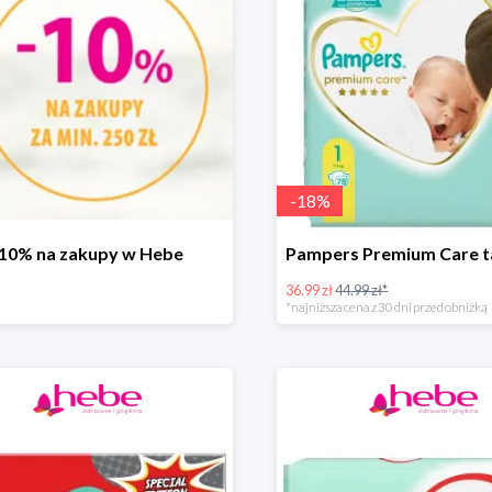
-
18
%
-10% na zakupy w Hebe
36.99 zł
44.99 zł*
*najniższa cena z 30 dni przed obniżką