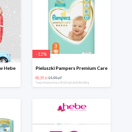
-
12
%
 w Hebe
Pieluszki Pampers Premium Care
48.39 zł
54.99 zł*
*najniższa cena z 30 dni przed obniżką