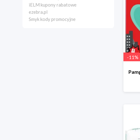
iELM kupony rabatowe
ezebra.pl
Smyk kody promocyjne
-
11
%
Pamp