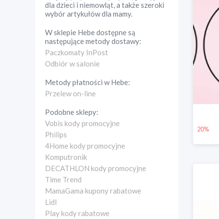
dla dzieci i niemowląt, a także szeroki
wybór artykułów dla mamy.
W sklepie
Hebe
dostępne są
następujące metody dostawy:
Paczkomaty InPost
Odbiór w salonie
Metody płatności w
Hebe
:
Przelew on-line
Podobne sklepy:
Vobis kody promocyjne
20%
Philips
4Home kody promocyjne
Komputronik
DECATHLON kody promocyjne
Time Trend
MamaGama kupony rabatowe
Lidl
Play kody rabatowe