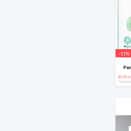
-
11
%
Pam
40.99 zł
*najniższ