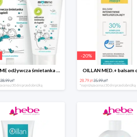
-
20
%
MOMME odżywcza śmietanka do kąpieli
OILLAN MED.+ balsam d
38.99 zł*
28.79 zł
35.99 zł*
a cena z 30 dni przed obniżką
*najniższa cena z 30 dni przed obniżką