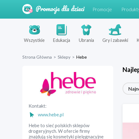
Promocje
Produkt
Wszystkie
Edukacja
Ubrania
Gry i zabawki
K
Strona Główna
>
Sklepy
>
Hebe
Najle
Najn
Kontakt:
www.hebe.pl
Hebe to sieć polskich sklepów
drogeryjnych. W ofercie firmy
znajdują się kosmetyki pielęgnacyjne