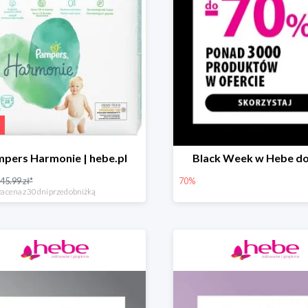
pers Harmonie | hebe.pl
Black Week w Hebe d
45.99 zł*
70%
a cena z 30 dni przed obniżką