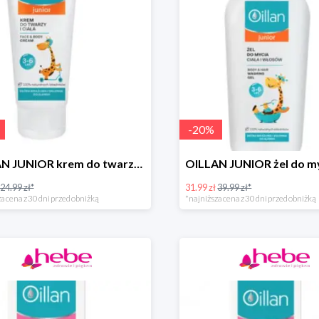
-
20
%
OILLAN JUNIOR krem do twarzy i ciała, 75 ml
24.99 zł*
31.99 zł
39.99 zł*
a cena z 30 dni przed obniżką
*najniższa cena z 30 dni przed obniżką