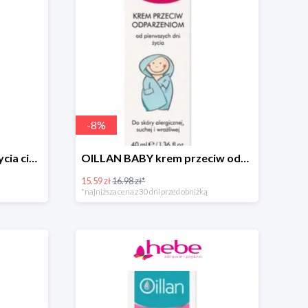
-
8
%
OILLAN JUNIOR żel do mycia ciała i włosów, 400 ml
OILLAN BABY krem przeciw odparzeniom, 40 ml
15.59 zł
16.98 zł*
*najniższa cena z 30 dni przed obniżką