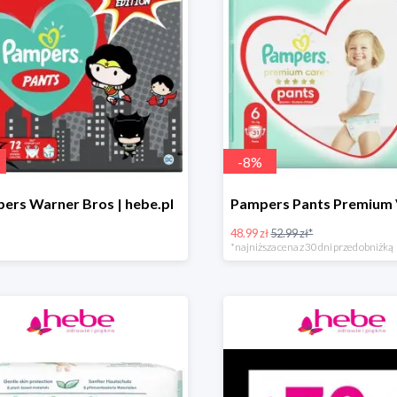
-
8
%
ers Warner Bros | hebe.pl
48.99 zł
52.99 zł*
*najniższa cena z 30 dni przed obniżką