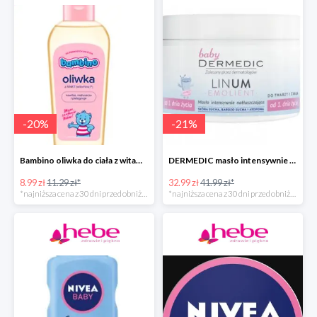
-
20
%
-
21
%
Bambino oliwka do ciała z witaminą F
DERMEDIC masło intensywnie natłuszczające do twarzy i ciała
8.99 zł
11.29 zł*
32.99 zł
41.99 zł*
*najniższa cena z 30 dni przed obniżką
*najniższa cena z 30 dni przed obniżką