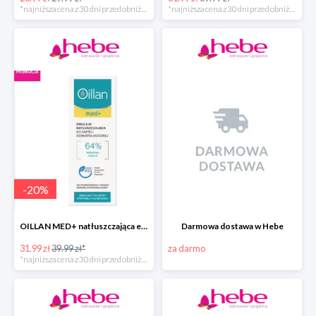
*najniższa cena z 30 dni przed obniżką
*najniższa cena z 30 dni przed obniżką
-
20
%
OILLAN MED+ natłuszczająca emulsja do kąpieli, 500 ml
Darmowa dostawa w Hebe
31.99 zł
39.99 zł*
za darmo
*najniższa cena z 30 dni przed obniżką