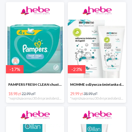
-
17
%
-
23
%
PAMPERS FRESH CLEAN chusteczki nawilżane
MOMME odżywcza śmietanka do kąpieli
18.98 zł
22.99 zł*
29.99 zł
38.99 zł*
*najniższa cena z 30 dni przed obniżką
*najniższa cena z 30 dni przed obniżką