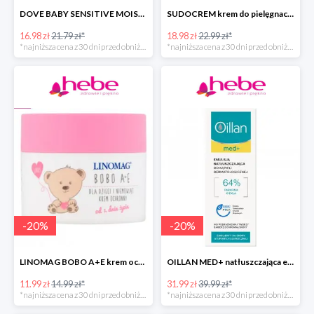
DOVE BABY SENSITIVE MOISTURE emulsja do mycia ciała i włosów -40%
SUDOCREM krem do pielęgnacji delikatnej skóry dziecka
16.98 zł
21.79 zł*
18.98 zł
22.99 zł*
*najniższa cena z 30 dni przed obniżką
*najniższa cena z 30 dni przed obniżką
-
20
%
-
20
%
LINOMAG BOBO A+E krem ochronny dla dzieci i niemowląt od 1. dnia życia
OILLAN MED+ natłuszczająca emulsja do kąpieli
11.99 zł
14.99 zł*
31.99 zł
39.99 zł*
*najniższa cena z 30 dni przed obniżką
*najniższa cena z 30 dni przed obniżką