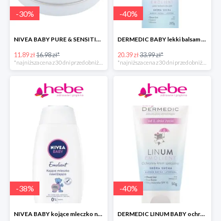
-
30
%
-
40
%
NIVEA BABY PURE & SENSITIVE krem dla dzieci
DERMEDIC BABY lekki balsam do ciała
11.89 zł
16.98 zł*
20.39 zł
33.99 zł*
*najniższa cena z 30 dni przed obniżką
*najniższa cena z 30 dni przed obniżką
-
38
%
-
40
%
NIVEA BABY kojące mleczko nawilżające do ciała dla dzieci
DERMEDIC LINUM BABY ochronny krem specjalny