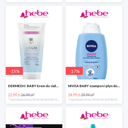
-
15
%
-
17
%
DERMEDIC BABY krem do ciała dla dzieci
NIVEA BABY szampon i płyn do kąpieli dla dziecka
22.99 zł
26.99 zł*
24.99 zł
29.99 zł*
*najniższa cena z 30 dni przed obniżką
*najniższa cena z 30 dni przed obniżką