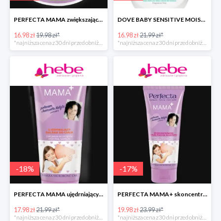
PERFECTA MAMA zwiększające elastyczność skóry masło do ciała
DOVE BABY SENSITIVE MOISTURE emulsja do mycia ciała i włosów
16.98 zł
19.98 zł*
16.98 zł
21.99 zł*
*najniższa cena z 30 dni przed obniżką
*najniższa cena z 30 dni przed obniżką
-
18
%
-
17
%
PERFECTA MAMA ujędrniający balsam do ciała
PERFECTA MAMA+ skoncentrowane serum przeciw rozstępom
17.98 zł
21.99 zł*
19.98 zł
23.99 zł*
*najniższa cena z 30 dni przed obniżką
*najniższa cena z 30 dni przed obniżką