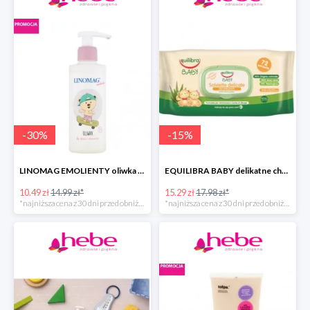
-
30
%
-
15
%
LINOMAG EMOLIENTY oliwka do ciała dla dzieci i niemowląt
EQUILIBRA BABY delikatne chusteczki oczyszczające
10.49 zł
14.99 zł*
15.29 zł
17.98 zł*
*najniższa cena z 30 dni przed obniżką
*najniższa cena z 30 dni przed obniżką