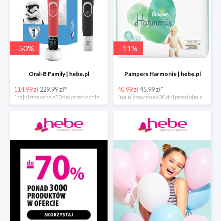
-
50
%
-
11
%
Oral-B Family | hebe.pl
Pampers Harmonie | hebe.pl
114.99 zł
229.99 zł*
40.99 zł
45.99 zł*
*najniższa cena z 30 dni przed obniżką
*najniższa cena z 30 dni przed obniżką