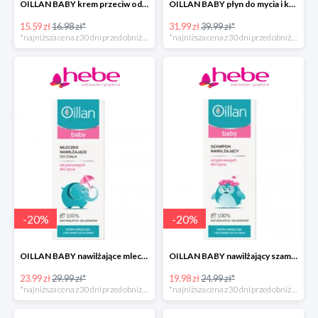
OILLAN BABY krem przeciw odparzeniom, 40 ml
OILLAN BABY płyn do mycia i kąpieli dla dzieci od pierwszych dni życia, 400 ml
15.59 zł
16.98 zł*
31.99 zł
39.99 zł*
*najniższa cena z 30 dni przed obniżką
*najniższa cena z 30 dni przed obniżką
-
20
%
-
20
%
OILLAN BABY nawilżające mleczko do ciała, 200 ml
OILLAN BABY nawilżający szampon do włosów, 200 ml
23.99 zł
29.99 zł*
19.98 zł
24.99 zł*
*najniższa cena z 30 dni przed obniżką
*najniższa cena z 30 dni przed obniżką