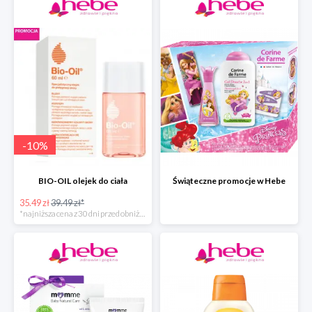
-
10
%
BIO-OIL olejek do ciała
Świąteczne promocje w Hebe
35.49 zł
39.49 zł*
*najniższa cena z 30 dni przed obniżką