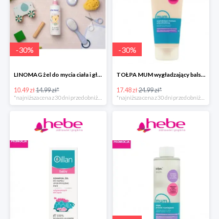
-
30
%
-
30
%
LINOMAG żel do mycia ciała i głowy dla dzieci i niemowląt
TOŁPA MUM wygładzający balsam antycellulitowy do ciała
10.49 zł
14.99 zł*
17.48 zł
24.99 zł*
*najniższa cena z 30 dni przed obniżką
*najniższa cena z 30 dni przed obniżką