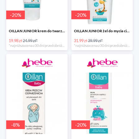
-
20
%
-
20
%
OILLAN JUNIOR krem do twarzy i ciała, 75 ml
OILLAN JUNIOR żel do mycia ciała i włosów, 400 ml
19.98 zł
24.99 zł*
31.99 zł
39.99 zł*
*najniższa cena z 30 dni przed obniżką
*najniższa cena z 30 dni przed obniżką
-
8
%
-
20
%