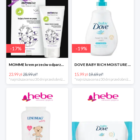
-
17
%
-
19
%
MOMME krem przeciw odparzeniom
DOVE BABY RICH MOISTURE emulsja do mycia ciała i włosów -40%
23.99 zł
28.99 zł*
15.99 zł
19.69 zł*
*najniższa cena z 30 dni przed obniżką
*najniższa cena z 30 dni przed obniżką