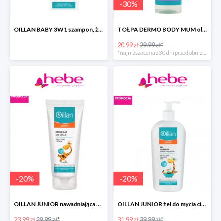
-
30
%
OILLAN BABY 3W1 szampon, żel do kąpieli i pod prysznic
TOŁPA DERMO BODY MUM olejek do ciała przeciw rozstępom
20.99 zł
29.99 zł*
*najniższa cena z 30 dni przed obniżką
-
20
%
-
20
%
OILLAN JUNIOR nawadniająca emulsja do ciała
OILLAN JUNIOR żel do mycia ciała i włosów
23.99 zł
29.99 zł*
31.99 zł
39.99 zł*