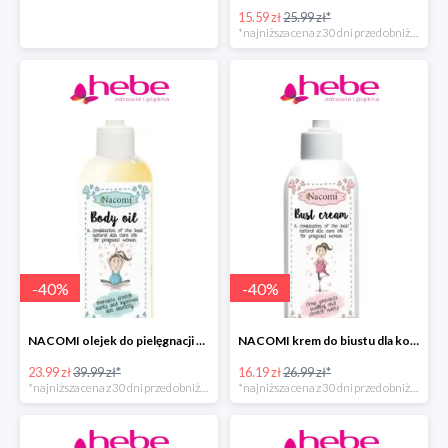
15.59 zł
25.99 zł*
*najniższa cena z 30 dni przed obniżką
-
40
%
-
40
%
NACOMI olejek do pielęgnacji skóry kobiet w ciąży
NACOMI krem do biustu dla kobiet w ciąży w super cenie
23.99 zł
39.99 zł*
16.19 zł
26.99 zł*
*najniższa cena z 30 dni przed obniżką
*najniższa cena z 30 dni przed obniżką