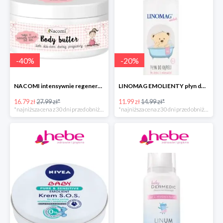
-
40
%
-
20
%
NACOMI intensywnie regenerujące masło do ciała dla kobiet w ciąży
LINOMAG EMOLIENTY płyn do kąpieli dla dzieci i niemowląt
16.79 zł
27.99 zł*
11.99 zł
14.99 zł*
*najniższa cena z 30 dni przed obniżką
*najniższa cena z 30 dni przed obniżką