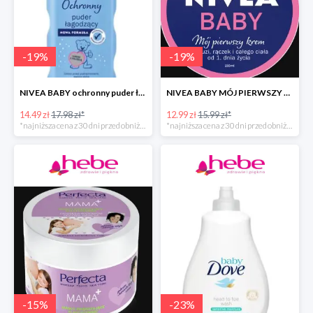
-
19
%
-
19
%
NIVEA BABY ochronny puder łagodzący dla dzieci
NIVEA BABY MÓJ PIERWSZY KREM
14.49 zł
17.98 zł*
12.99 zł
15.99 zł*
*najniższa cena z 30 dni przed obniżką
*najniższa cena z 30 dni przed obniżką
-
15
%
-
23
%