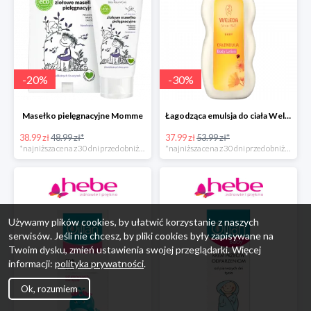
-
20
%
-
30
%
Masełko pielęgnacyjne Momme
Łagodząca emulsja do ciała Weleda
38.99 zł
48.99 zł*
37.99 zł
53.99 zł*
*najniższa cena z 30 dni przed obniżką
*najniższa cena z 30 dni przed obniżką
Używamy plików cookies, by ułatwić korzystanie z naszych
serwisów. Jeśli nie chcesz, by pliki cookies były zapisywane na
Twoim dysku, zmień ustawienia swojej przeglądarki. Więcej
informacji:
polityka prywatności
.
Ok, rozumiem