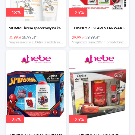
-
18
%
-
25
%
MOMME krem spacerowy na każdą pogodę do ciała
DISNEY ZESTAW STARWARS
31.99 zł
38.99 zł*
29.99 zł
39.99 zł*
*najniższa cena z 30 dni przed obniżką
*najniższa cena z 30 dni przed obniżką
-
25
%
-
25
%
DISNEY ZESTAW SPIDERMAN
DISNEY ZESTAW CARS