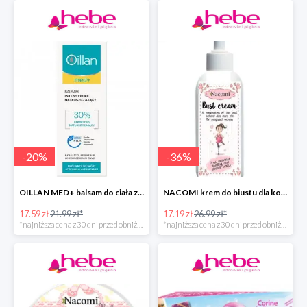
-
20
%
-
36
%
OILLAN MED+ balsam do ciała z kompleksem natłuszczającym
NACOMI krem do biustu dla kobiet w ciąży
17.59 zł
21.99 zł*
17.19 zł
26.99 zł*
*najniższa cena z 30 dni przed obniżką
*najniższa cena z 30 dni przed obniżką