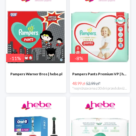
-
11
%
-
8
%
Pampers Warner Bros | hebe.pl
Pampers Pants Premium VP | hebe.pl
48.99 zł
52.99 zł*
*najniższa cena z 30 dni przed obniżką