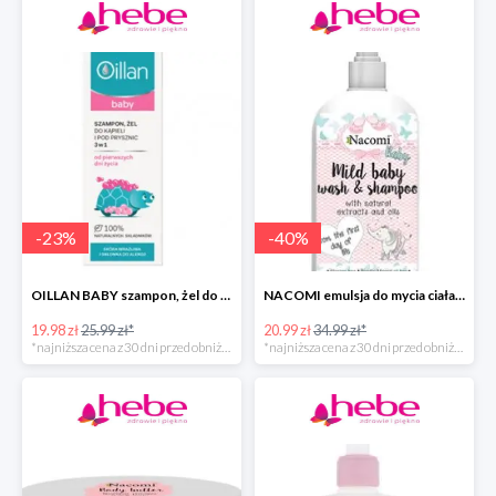
-
23
%
-
40
%
OILLAN BABY szampon, żel do kąpieli i pod prysznic, 200 ml
NACOMI emulsja do mycia ciała dla dzieci
19.98 zł
25.99 zł*
20.99 zł
34.99 zł*
*najniższa cena z 30 dni przed obniżką
*najniższa cena z 30 dni przed obniżką