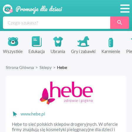
Promocje
Produkty
Sklepy
Wszystkie
Edukacja
Ubrania
Gry i zabawki
Karmienie
Pie
Blog
Strona Główna
>
Sklepy
>
Hebe
Wyprawka
www.hebe.pl
Hebe to sieć polskich sklepów drogeryjnych. W ofercie
firmy znajdują się kosmetyki pielęgnacyjne dla dzieci i