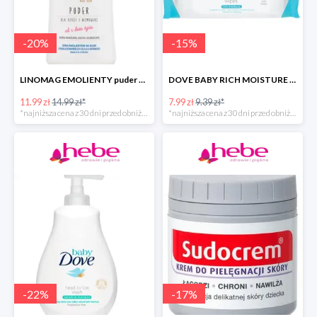
-
20
%
-
15
%
LINOMAG EMOLIENTY puder dla dzieci i niemowląt od 1. dnia życia -40%
DOVE BABY RICH MOISTURE chusteczki pielęgnacyjne -40%
11.99 zł
14.99 zł*
7.99 zł
9.39 zł*
*najniższa cena z 30 dni przed obniżką
*najniższa cena z 30 dni przed obniżką
-
22
%
-
17
%