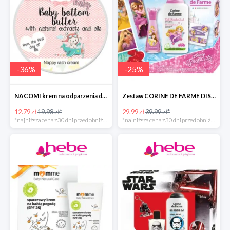
-
36
%
-
25
%
NACOMI krem na odparzenia dla dzieci
Zestaw CORINE DE FARME DISNEY PRINCESS
12.79 zł
19.98 zł*
29.99 zł
39.99 zł*
*najniższa cena z 30 dni przed obniżką
*najniższa cena z 30 dni przed obniżką