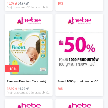
48.39 zł
54.99 zł*
10%
*najniższa cena z 30 dni przed obniżką
-
18
%
Pampers Premium Care taniej w hebe.pl
Ponad 1000 produktów do -50% taniej
36.99 zł
44.99 zł*
50%
*najniższa cena z 30 dni przed obniżką