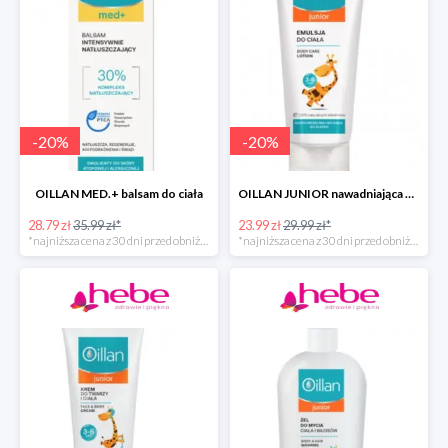
-
20
%
-
20
%
OILLAN MED.+ balsam do ciała
OILLAN JUNIOR nawadniająca emulsja do ciała, 200 ml
28.79 zł
35.99 zł*
23.99 zł
29.99 zł*
*najniższa cena z 30 dni przed obniżką
*najniższa cena z 30 dni przed obniżką