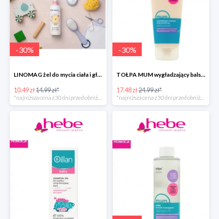
-
30
%
-
30
%
LINOMAG żel do mycia ciała i głowy dla dzieci i niemowląt
TOŁPA MUM wygładzający balsam antycellulitowy do ciała
10.49 zł
14.99 zł*
17.48 zł
24.99 zł*
*najniższa cena z 30 dni przed obniżką
*najniższa cena z 30 dni przed obniżką