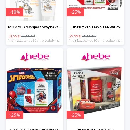
-
18
%
-
25
%
MOMME krem spacerowy na każdą pogodę do ciała
DISNEY ZESTAW STARWARS
31.99 zł
38.99 zł*
29.99 zł
39.99 zł*
*najniższa cena z 30 dni przed obniżką
*najniższa cena z 30 dni przed obniżką
-
25
%
-
25
%
DISNEY ZESTAW SPIDERMAN
DISNEY ZESTAW CARS