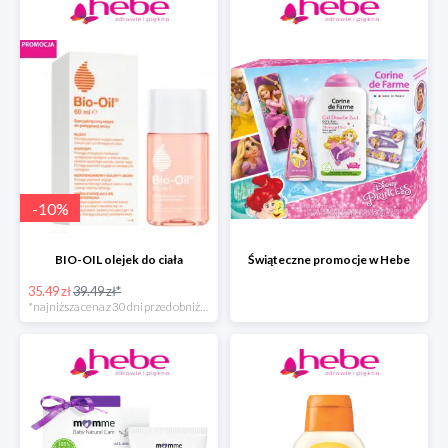
-
10
%
BIO-OIL olejek do ciała
Świąteczne promocje w Hebe
35.49 zł
39.49 zł*
*najniższa cena z 30 dni przed obniżką