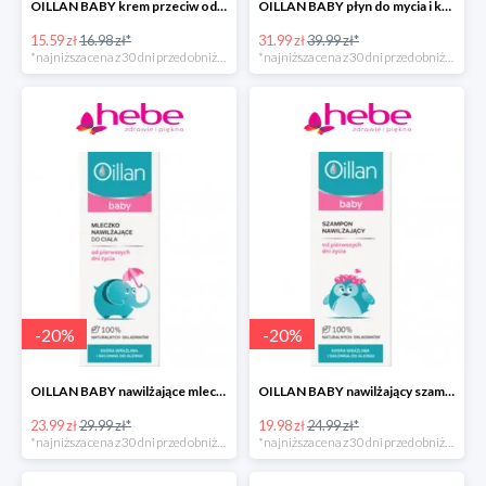
OILLAN BABY krem przeciw odparzeniom, 40 ml
OILLAN BABY płyn do mycia i kąpieli dla dzieci od pierwszych dni życia, 400 ml
15.59 zł
16.98 zł*
31.99 zł
39.99 zł*
*najniższa cena z 30 dni przed obniżką
*najniższa cena z 30 dni przed obniżką
-
20
%
-
20
%
OILLAN BABY nawilżające mleczko do ciała, 200 ml
OILLAN BABY nawilżający szampon do włosów, 200 ml
23.99 zł
29.99 zł*
19.98 zł
24.99 zł*
*najniższa cena z 30 dni przed obniżką
*najniższa cena z 30 dni przed obniżką