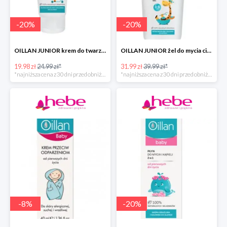
-
20
%
-
20
%
OILLAN JUNIOR krem do twarzy i ciała, 75 ml
OILLAN JUNIOR żel do mycia ciała i włosów, 400 ml
19.98 zł
24.99 zł*
31.99 zł
39.99 zł*
*najniższa cena z 30 dni przed obniżką
*najniższa cena z 30 dni przed obniżką
-
8
%
-
20
%