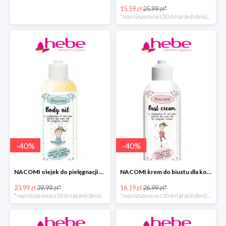
15.59 zł
25.99 zł*
*najniższa cena z 30 dni przed obniżką
-
40
%
-
40
%
NACOMI olejek do pielęgnacji skóry kobiet w ciąży
NACOMI krem do biustu dla kobiet w ciąży w super cenie
23.99 zł
39.99 zł*
16.19 zł
26.99 zł*
*najniższa cena z 30 dni przed obniżką
*najniższa cena z 30 dni przed obniżką