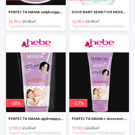
PERFECTA MAMA zwiększające elastyczność skóry masło do ciała
DOVE BABY SENSITIVE MOISTURE emulsja do mycia ciała i włosów
16.98 zł
19.98 zł*
16.98 zł
21.99 zł*
*najniższa cena z 30 dni przed obniżką
*najniższa cena z 30 dni przed obniżką
-
18
%
-
17
%
PERFECTA MAMA ujędrniający balsam do ciała
PERFECTA MAMA+ skoncentrowane serum przeciw rozstępom
17.98 zł
21.99 zł*
19.98 zł
23.99 zł*
*najniższa cena z 30 dni przed obniżką
*najniższa cena z 30 dni przed obniżką