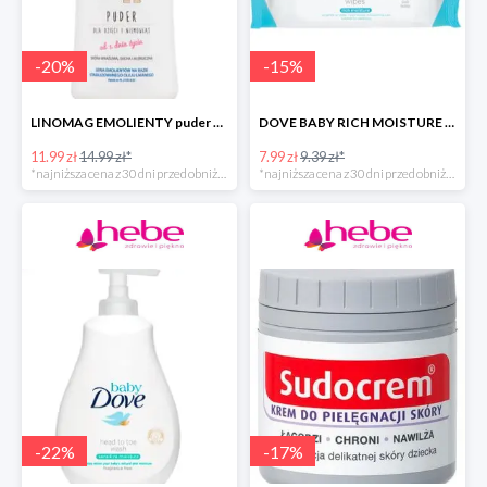
-
20
%
-
15
%
LINOMAG EMOLIENTY puder dla dzieci i niemowląt od 1. dnia życia -40%
DOVE BABY RICH MOISTURE chusteczki pielęgnacyjne -40%
11.99 zł
14.99 zł*
7.99 zł
9.39 zł*
*najniższa cena z 30 dni przed obniżką
*najniższa cena z 30 dni przed obniżką
-
22
%
-
17
%