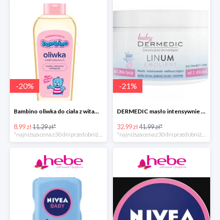
-
20
%
-
21
%
Bambino oliwka do ciała z witaminą F
DERMEDIC masło intensywnie natłuszczające do twarzy i ciała
8.99 zł
11.29 zł*
32.99 zł
41.99 zł*
*najniższa cena z 30 dni przed obniżką
*najniższa cena z 30 dni przed obniżką