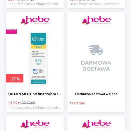
*najniższa cena z 30 dni przed obniżką
*najniższa cena z 30 dni przed obniżką
-
20
%
OILLAN MED+ natłuszczająca emulsja do kąpieli, 500 ml
Darmowa dostawa w Hebe
31.99 zł
39.99 zł*
za darmo
*najniższa cena z 30 dni przed obniżką