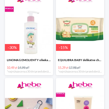
-
30
%
-
15
%
LINOMAG EMOLIENTY oliwka do ciała dla dzieci i niemowląt
EQUILIBRA BABY delikatne chusteczki oczyszczające
10.49 zł
14.99 zł*
15.29 zł
17.98 zł*
*najniższa cena z 30 dni przed obniżką
*najniższa cena z 30 dni przed obniżką