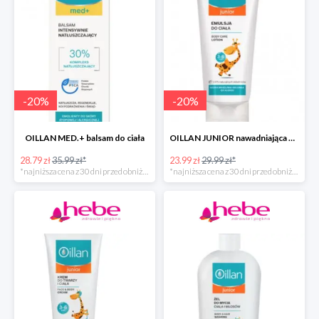
-
20
%
-
20
%
OILLAN MED.+ balsam do ciała
OILLAN JUNIOR nawadniająca emulsja do ciała, 200 ml
28.79 zł
35.99 zł*
23.99 zł
29.99 zł*
*najniższa cena z 30 dni przed obniżką
*najniższa cena z 30 dni przed obniżką