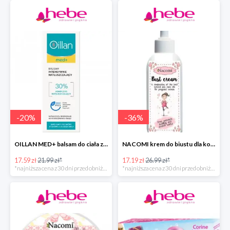
-
20
%
-
36
%
OILLAN MED+ balsam do ciała z kompleksem natłuszczającym
NACOMI krem do biustu dla kobiet w ciąży
17.59 zł
21.99 zł*
17.19 zł
26.99 zł*
*najniższa cena z 30 dni przed obniżką
*najniższa cena z 30 dni przed obniżką