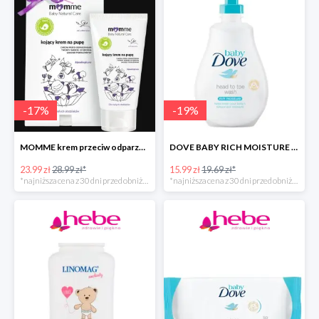
-
17
%
-
19
%
MOMME krem przeciw odparzeniom
DOVE BABY RICH MOISTURE emulsja do mycia ciała i włosów -40%
23.99 zł
28.99 zł*
15.99 zł
19.69 zł*
*najniższa cena z 30 dni przed obniżką
*najniższa cena z 30 dni przed obniżką