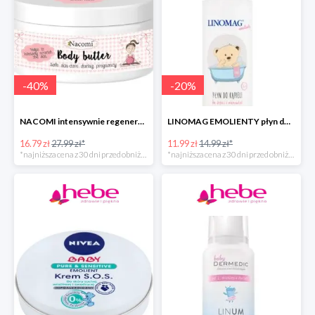
-
40
%
-
20
%
NACOMI intensywnie regenerujące masło do ciała dla kobiet w ciąży
LINOMAG EMOLIENTY płyn do kąpieli dla dzieci i niemowląt
16.79 zł
27.99 zł*
11.99 zł
14.99 zł*
*najniższa cena z 30 dni przed obniżką
*najniższa cena z 30 dni przed obniżką