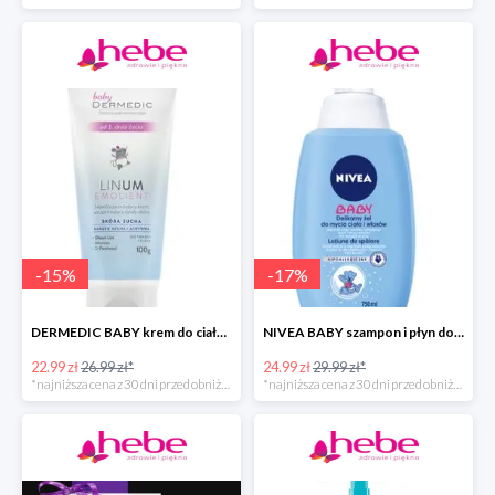
-
15
%
-
17
%
DERMEDIC BABY krem do ciała dla dzieci
NIVEA BABY szampon i płyn do kąpieli dla dziecka
22.99 zł
26.99 zł*
24.99 zł
29.99 zł*
*najniższa cena z 30 dni przed obniżką
*najniższa cena z 30 dni przed obniżką