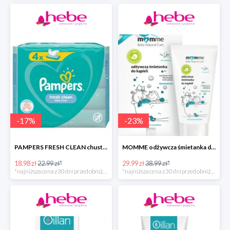
-
17
%
-
23
%
PAMPERS FRESH CLEAN chusteczki nawilżane
MOMME odżywcza śmietanka do kąpieli
18.98 zł
22.99 zł*
29.99 zł
38.99 zł*
*najniższa cena z 30 dni przed obniżką
*najniższa cena z 30 dni przed obniżką