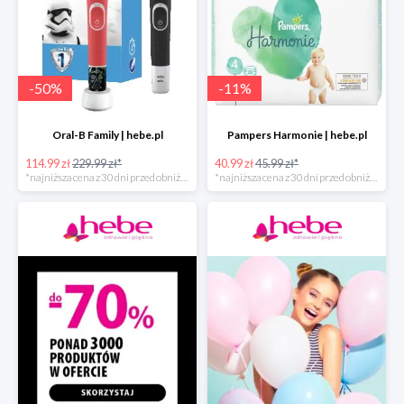
-
50
%
-
11
%
Oral-B Family | hebe.pl
Pampers Harmonie | hebe.pl
114.99 zł
229.99 zł*
40.99 zł
45.99 zł*
*najniższa cena z 30 dni przed obniżką
*najniższa cena z 30 dni przed obniżką