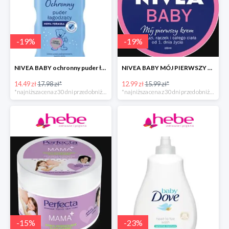
-
19
%
-
19
%
NIVEA BABY ochronny puder łagodzący dla dzieci
NIVEA BABY MÓJ PIERWSZY KREM
14.49 zł
17.98 zł*
12.99 zł
15.99 zł*
*najniższa cena z 30 dni przed obniżką
*najniższa cena z 30 dni przed obniżką
-
15
%
-
23
%