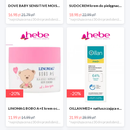
DOVE BABY SENSITIVE MOISTURE emulsja do mycia ciała i włosów -40%
SUDOCREM krem do pielęgnacji delikatnej skóry dziecka
16.98 zł
21.79 zł*
18.98 zł
22.99 zł*
*najniższa cena z 30 dni przed obniżką
*najniższa cena z 30 dni przed obniżką
-
20
%
-
20
%
LINOMAG BOBO A+E krem ochronny dla dzieci i niemowląt od 1. dnia życia
OILLAN MED+ natłuszczająca emulsja do kąpieli
11.99 zł
14.99 zł*
31.99 zł
39.99 zł*
*najniższa cena z 30 dni przed obniżką
*najniższa cena z 30 dni przed obniżką