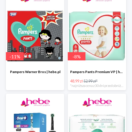
-
11
%
-
8
%
Pampers Warner Bros | hebe.pl
Pampers Pants Premium VP | hebe.pl
48.99 zł
52.99 zł*
*najniższa cena z 30 dni przed obniżką