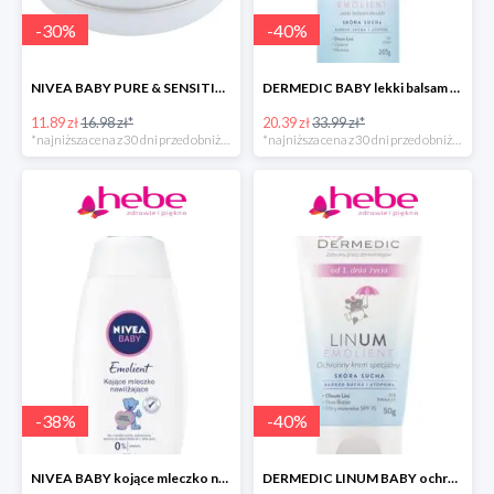
-
30
%
-
40
%
NIVEA BABY PURE & SENSITIVE krem dla dzieci
DERMEDIC BABY lekki balsam do ciała
11.89 zł
16.98 zł*
20.39 zł
33.99 zł*
*najniższa cena z 30 dni przed obniżką
*najniższa cena z 30 dni przed obniżką
-
38
%
-
40
%
NIVEA BABY kojące mleczko nawilżające do ciała dla dzieci
DERMEDIC LINUM BABY ochronny krem specjalny