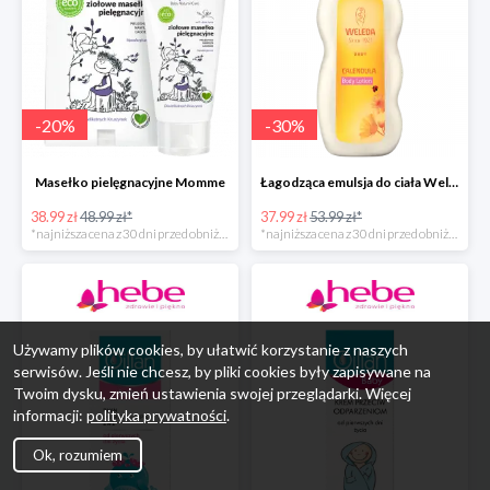
-
20
%
-
30
%
Masełko pielęgnacyjne Momme
Łagodząca emulsja do ciała Weleda
38.99 zł
48.99 zł*
37.99 zł
53.99 zł*
*najniższa cena z 30 dni przed obniżką
*najniższa cena z 30 dni przed obniżką
Używamy plików cookies, by ułatwić korzystanie z naszych
serwisów. Jeśli nie chcesz, by pliki cookies były zapisywane na
Twoim dysku, zmień ustawienia swojej przeglądarki. Więcej
informacji:
polityka prywatności
.
Ok, rozumiem