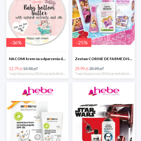
-
36
%
-
25
%
NACOMI krem na odparzenia dla dzieci
Zestaw CORINE DE FARME DISNEY PRINCESS
12.79 zł
19.98 zł*
29.99 zł
39.99 zł*
*najniższa cena z 30 dni przed obniżką
*najniższa cena z 30 dni przed obniżką