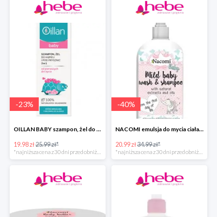
-
23
%
-
40
%
OILLAN BABY szampon, żel do kąpieli i pod prysznic, 200 ml
NACOMI emulsja do mycia ciała dla dzieci
19.98 zł
25.99 zł*
20.99 zł
34.99 zł*
*najniższa cena z 30 dni przed obniżką
*najniższa cena z 30 dni przed obniżką