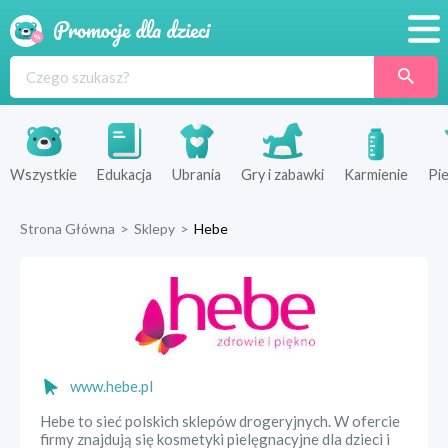
Promocje
Produkty
Sklepy
Wszystkie
Edukacja
Ubrania
Gry i zabawki
Karmienie
Pie
Blog
Strona Główna
>
Sklepy
>
Hebe
Wyprawka
www.hebe.pl
Hebe to sieć polskich sklepów drogeryjnych. W ofercie
firmy znajdują się kosmetyki pielęgnacyjne dla dzieci i