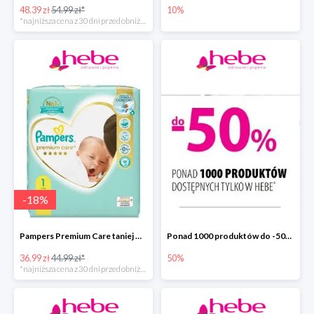
48.39 zł
54.99 zł*
10%
*najniższa cena z 30 dni przed obniżką
-
18
%
Pampers Premium Care taniej w hebe.pl
Ponad 1000 produktów do -50% taniej
36.99 zł
44.99 zł*
50%
*najniższa cena z 30 dni przed obniżką