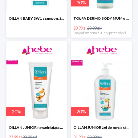
-
30
%
OILLAN BABY 3W1 szampon, żel do kąpieli i pod prysznic
TOŁPA DERMO BODY MUM olejek do ciała przeciw rozstępom
20.99 zł
29.99 zł*
*najniższa cena z 30 dni przed obniżką
-
20
%
-
20
%
OILLAN JUNIOR nawadniająca emulsja do ciała
OILLAN JUNIOR żel do mycia ciała i włosów
23.99 zł
29.99 zł*
31.99 zł
39.99 zł*